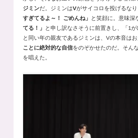
ジミン
だ。ジミンは
V
がサイコロを投げるなり
すぎてるよ～！ ごめんね」
と笑顔に。意味深
てる！」
と申し訳なさそうに前置きし、「1が
と同い年の親友であるジミンは、Vの本音は
ことに絶対的な自信
をのぞかせたのだ。そん
を唱えた。