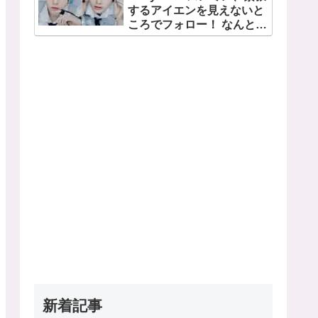
するアイエンを見えないと
日・13日、さいたまスーパ
ころでフォロー！ なんと直
ーアリーナにて
接「アイエンをよろしく」
とイ・ムジンに連絡… 愛に
あふれたエピソードにファ
ン感動
新着記事