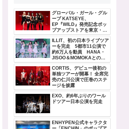
グローバル・ガール・グル
ープ KATSEYE、
EP『WILD』発売記念ポッ
プアップストアを東京・原
宿で開催 限定グッズも登
ILLIT、初の日本ライブツア
場
ーを完走 5都市11公演で
約6万人を動員 HANA・
JISOO＆MOMOKAとのス
ペシャルコラボも実現
CORTIS、デビュー後初の
単独ツアーが開幕！ 全席完
売の仁川公演で圧巻のステ
ージを披露
EXO、約6年ぶりのワール
ドツアー日本公演を完走
ENHYPEN公式キャラクタ
ー「ENCHIN」のポップア