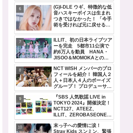
作者が明かすジミンへの思
い「彼の夢、そして彼の絶
(G)I-DLE ウギ、特徴的な低
望から生まれた歌」
音ハスキーボイスは生まれ
つきではなかった！ 「今手
術を受ければ元に戻せるけ
ど...」 あの声になった原因
とは？
ILLIT、初の日本ライブツア
ーを完走 5都市11公演で
約6万人を動員 HANA・
JISOO＆MOMOKAとのス
ペシャルコラボも実現
NCT WISH メンバーのプロ
フィールを紹介！ 韓国人２
人＋日本人４人のボーイズ
グループ！ プロデューサー
はアジアの歌姫BoA！ シオ
『SBS 人気歌謡 LIVE in
ン、ジェヒ、リク、ユウ
TOKYO 2024』開催決定！
シ、リョウ、サクヤの魅力
NCT127、ATEEZ、
を徹底解説
ILLIT、ZEROBASEONE、
SHINee テミン、THE
末っ子への愛情に涙！
BOYZなど、豪華アーティ
Stray Kids スンミン、緊張
スト出演決定！ 10月12