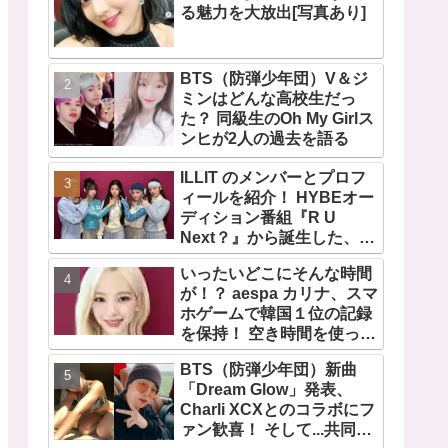
る魅力を大放出[写真あり]
BTS（防弾少年団）V＆ジ
ミンはどんな高校生だっ
た？ 同級生のOh My Girlス
ンヒが2人の過去を語る
ILLIT のメンバーとプロフ
ィールを紹介！ HYBEオー
ディション番組『R U
Next？』から誕生した、日
本人のイロハとモカを含む
いったいどこにそんな時間
5人組ガールズグループ！
が！？ aespa カリナ、スマ
デビュー曲「Magnetic」が
ホゲームで韓国１位の記録
いきなりの大ヒット
を保持！ 空き時間を使って
１万回ものミニゲームをク
BTS（防弾少年団）新曲
リア「芸能人たちが時間が
「Dream Glow」発表、
ないと言っているのは全部
Charli XCXとのコラボにフ
嘘」
ァン歓喜！ そして...共同制