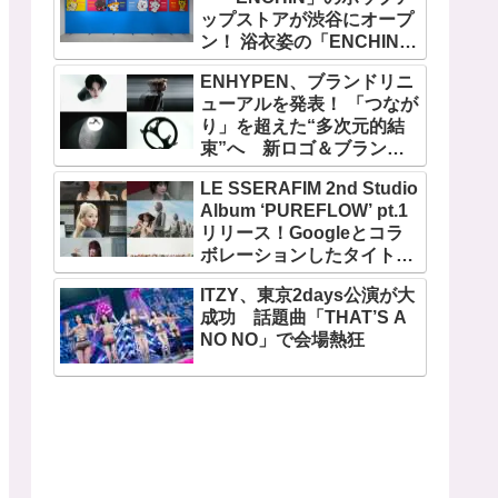
ップストアが渋谷にオープ
ン！ 浴衣姿の「ENCHIN」
が登場
ENHYPEN、ブランドリニ
ューアルを発表！ 「つなが
り」を超えた“多次元的結
束”へ 新ロゴ＆ブランド
フィルム公開
LE SSERAFIM 2nd Studio
Album ‘PUREFLOW’ pt.1
リリース！Googleとコラ
ボレーションしたタイトル
曲「BOOMPALA」MVも公
ITZY、東京2days公演が大
開
成功 話題曲「THAT’S A
NO NO」で会場熱狂