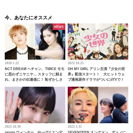
今、あなたにオススメ
NEWS
2020.1.22
2022.10.25
NCT DREAM ヘチャン、TWICE モモ
OH MY GIRL アリン主演『少女の世
に思わずニヤニヤ… スタッフに頼ま
界』配信スタート！ 大ヒットウェ
れ、まさかの伝達係に！ 恥ずかしさ
ブ漫画原作ドラマがついにdTVで！
を懸命にこらえながらも任務を全う
シーズン２が制作されるほどの人気
する、かわいいすぎる姿に、ファン
ドラマを見逃すな
の視線釘づけ
2021.10.30
2022.5.31
aespa ウィンター、やっぱりエンデ
SEVENTEEN スングァン、ディノに