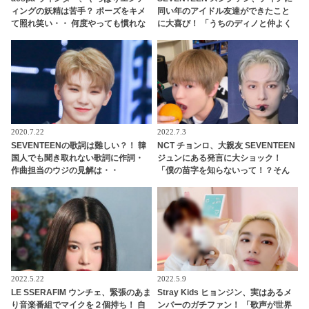
ィングの妖精は苦手？ ポーズをキメ
同い年のアイドル友達ができたこと
て照れ笑い・・ 何度やっても慣れな
に大喜び！ 「うちのディノと仲よく
い姿がかわいすぎる[動画]
してくれてありがとう」 うれしすぎ
て動画を再生しまくり！ ディノの友
達とはいったいダレ？
2020.7.22
2022.7.3
SEVENTEENの歌詞は難しい？！ 韓
NCT チョンロ、大親友 SEVENTEEN
国人でも聞き取れない歌詞に作詞・
ジュンにある発言に大ショック！
作曲担当のウジの見解は・・
「僕の苗字を知らないって！？そん
なことある？」 ファンに必死に訴え
る姿がかわいすぎる
2022.5.22
2022.5.9
LE SSERAFIM ウンチェ、緊張のあま
Stray Kids ヒョンジン、実はあるメ
り音楽番組でマイクを２個持ち！ 自
ンバーのガチファン！ 「歌声が世界