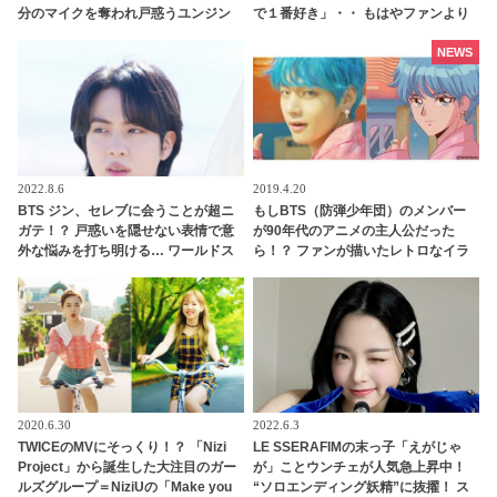
分のマイクを奪われ戸惑うユンジン
で１番好き」・・ もはやファンより
にも爆笑
もファンといえるほど、ドハマりし
ていることが明らかに
NEWS
2022.8.6
2019.4.20
BTS ジン、セレブに会うことが超ニ
もしBTS（防弾少年団）のメンバー
ガテ！？ 戸惑いを隠せない表情で意
が90年代のアニメの主人公だった
外な悩みを打ち明ける… ワールドス
ら！？ ファンが描いたレトロなイラ
ターとは思えないほど初々しいその
ストがカワイイと話題に
姿にファンほっこり「あなたこそセ
レブなのに！」
2020.6.30
2022.6.3
TWICEのMVにそっくり！？ 「Nizi
LE SSERAFIMの末っ子「えがじゃ
Project」から誕生した大注目のガー
が」ことウンチェが人気急上昇中！
ルズグループ＝NiziUの「Make you
“ソロエンディング妖精”に抜擢！ ス