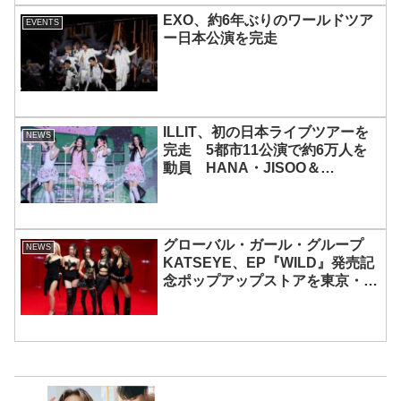
EXO、約6年ぶりのワールドツア
EVENTS
ー日本公演を完走
ILLIT、初の日本ライブツアーを
NEWS
完走 5都市11公演で約6万人を
動員 HANA・JISOO＆
MOMOKAとのスペシャルコラボ
も実現
グローバル・ガール・グループ
NEWS
KATSEYE、EP『WILD』発売記
念ポップアップストアを東京・原
宿で開催 限定グッズも登場