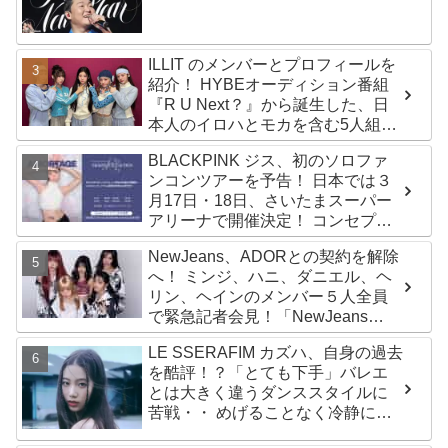
時代もランクイン！ 各国の個性あ
ふれるデータに注目殺到
ILLIT のメンバーとプロフィールを
紹介！ HYBEオーディション番組
『R U Next？』から誕生した、日
本人のイロハとモカを含む5人組ガ
ールズグループ！ デビュー曲
BLACKPINK ジス、初のソロファ
「Magnetic」がいきなりの大ヒッ
ンコンツアーを予告！ 日本では３
ト
月17日・18日、さいたまスーパー
アリーナで開催決定！ コンセプト
は“愛のカケラ”！？ 14日には新ア
NewJeans、ADORとの契約を解除
ルバム『AMORTAGE』もリリース
へ！ ミンジ、ハニ、ダニエル、ヘ
リン、ヘインのメンバー５人全員
で緊急記者会見！「NewJeans
never dies!」と微笑みの宣言！
LE SSERAFIM カズハ、自身の過去
ADOR側、2029年まで契約有効と
を酷評！？「とても下手」バレエ
主張
とは大きく違うダンススタイルに
苦戦・・ めげることなく冷静に努
力を重ねる姿に称賛の声続々