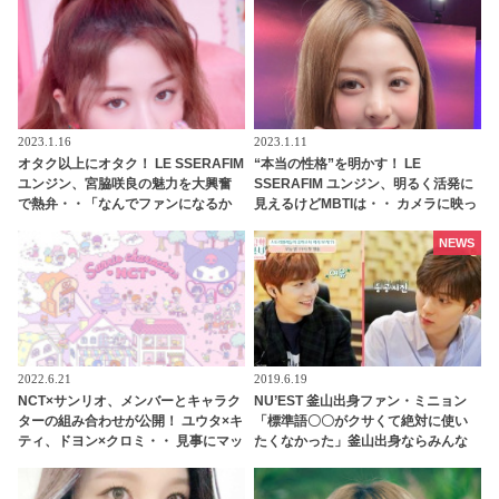
なるその意味とは？
2023.1.16
2023.1.11
オタク以上にオタク！ LE SSERAFIM
“本当の性格”を明かす！ LE
ユンジン、宮脇咲良の魅力を大興奮
SSERAFIM ユンジン、明るく活発に
で熱弁・・「なんでファンになるか
見えるけどMBTIは・・ カメラに映っ
わかった」サクラにメロメロな姿が
た姿だけじゃわからない、深い心の
かわいすぎる
内とは？
NEWS
2022.6.21
2019.6.19
NCT×サンリオ、メンバーとキャラク
NU’EST 釜山出身ファン・ミニョン
ターの組み合わせが公開！ ユウタ×キ
「標準語〇〇がクサくて絶対に使い
ティ、ドヨン×クロミ・・ 見事にマッ
たくなかった」釜山出身ならみんな
チしたキャラがかわいすぎる
知ってる「鳥肌必須のソウル語」と
は？