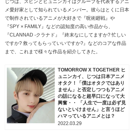
じつは、スビンとヒュニンカイはグループを代表するアニ
メ愛好家として知られているメンバー。彼らはとくに日本
で制作されているアニメが大好きで『呪術廻戦』や
『SPY × FAMILY』などの認知度の高い作品から、
『CLANNAD -クラナド』『終末なにしてますか? 忙しい
ですか? 救ってもらっていいですか?』などのコアな作品
まで、これまで様々な作品を紹介してきた。
TOMORROW X TOGETHER ヒ
ュニンカイ、じつは日本アニメ
オタク！「僕はオタクではあり
ません」と否定しつつもアニメ
の話になると超早口になって大
興奮・・ 「人生で一度は必ず見
ないといけません」と言うほど
ハマっているアニメとは？
2022.03.29