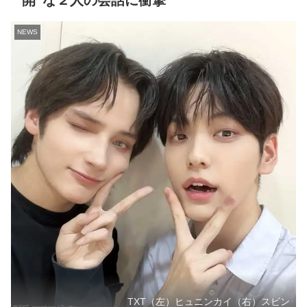
開”な２人の会話に衝撃
NEWS
TXT（左）ヒュニンカイ（右）スビン