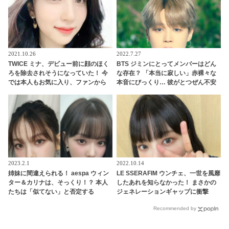
2021.10.26
2022.7.27
TWICE ミナ、デビュー前に顔のほく
BTS ジミンにとってメンバーはどん
ろを除去されそうになっていた！ 今
な存在？ 「本当に寂しい」赤裸々な
では本人もお気に入り、ファンから
本音にびっくり… 彼がとつぜん不安
も愛されるチャームポイントに
になってしまった理由にも注目
2023.2.1
2022.10.14
姉妹に間違えられる！ aespa ウィン
LE SSERAFIM ウンチェ、一世を風靡
ター＆カリナは、そっくり！？ 本人
したあれを知らなかった！ まさかの
たちは「似てない」と否定する
ジェネレーションギャップに衝撃
も・・認めざるを得ない証言＆出来
「これを知らないなんてありえます
Recommended by
事が頻発
か？」彼女の若さを実感させられる
発言に驚き