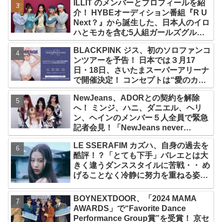
ILLIT のメンバーとプロフィールを紹
介！ HYBEオーディション番組『R U
Next？』から誕生した、日本人のイロ
ハとモカを含む5人組ガールズグルー
プ！ デビュー曲「Magnetic」がいき
BLACKPINK ジス、初のソロファンコ
なりの大ヒット
ンツアーを予告！ 日本では３月17
日・18日、さいたまスーパーアリーナ
で開催決定！ コンセプトは“愛のカケ
ラ”！？ 14日には新アルバム
NewJeans、ADORとの契約を解除
『AMORTAGE』もリリース
へ！ ミンジ、ハニ、ダニエル、ヘリ
ン、ヘインのメンバー５人全員で緊急
記者会見！「NewJeans never
dies!」と微笑みの宣言！ ADOR側、
LE SSERAFIM カズハ、自身の過去を
2029年まで契約有効と主張
酷評！？「とても下手」バレエとは大
きく違うダンススタイルに苦戦・・ め
げることなく冷静に努力を重ねる姿に
称賛の声続々
BOYNEXTDOOR、「2024 MAMA
AWARDS」で“Favorite Dance
Performance Group賞”を受賞！ 京セ