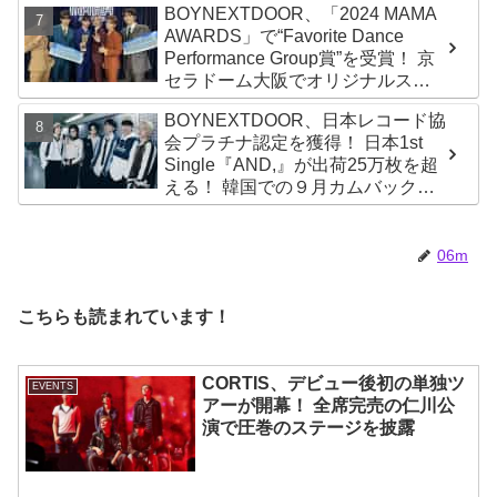
BOYNEXTDOOR、「2024 MAMA
AWARDS」で“Favorite Dance
Performance Group賞”を受賞！ 京
セラドーム大阪でオリジナルステ
ージパフォーマンス披露！ 卒業パ
BOYNEXTDOOR、日本レコード協
ーティーをコンセプトにスーツで
会プラチナ認定を獲得！ 日本1st
魅了【動画あり】
Single『AND,』が出荷25万枚を超
える！ 韓国での９月カムバックも
決定
06m
こちらも読まれています！
CORTIS、デビュー後初の単独ツ
EVENTS
アーが開幕！ 全席完売の仁川公
演で圧巻のステージを披露