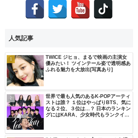
人気記事
TWICE ジヒョ、まるで映画の主演女
優みたい！ ツインテール姿で透明感あ
ふれる魅力を大放出[写真あり]
世界で最も人気のあるK-POPアーティ
ストは誰？ １位はやっぱりBTS、気に
なる２位、３位は…？ 日本のランキン
グにはKARA、少女時代もランクイ
ン！ 各国の個性あふれるデータに注目
殺到