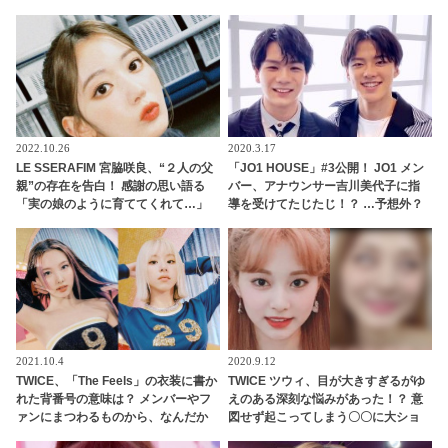
happy」ＭＶはTWICE人気曲を彷彿
マイルポテトのようなあどけない純
とさせるシーンが満載[動画あり]
粋な笑顔とかわいすぎる愛嬌にメン
バーも悶絶
2022.10.26
2020.3.17
LE SSERAFIM 宮脇咲良、“２人の父
「JO1 HOUSE」#3公開！ JO1 メン
親”の存在を告白！ 感謝の思い語る
バー、アナウンサー吉川美代子に指
「実の娘のように育ててくれて…」
導を受けてたじたじ！？ …予想外？
「幸せな人生を送ってきた」センシ
それとも予想通り？トーク力のレベ
ティブな話題にも臆せず堂々とした
ル分けに注目・・
姿を見せる彼女に称賛の声
2021.10.4
2020.9.12
TWICE、「The Feels」の衣装に書か
TWICE ツウィ、目が大きすぎるがゆ
れた背番号の意味は？ メンバーやフ
えのある深刻な悩みがあった！？ 意
ァンにまつわるものから、なんだか
図せず起こってしまう〇〇に大ショ
テキトー（？）なものまで・・ 気に
ック＆大爆笑