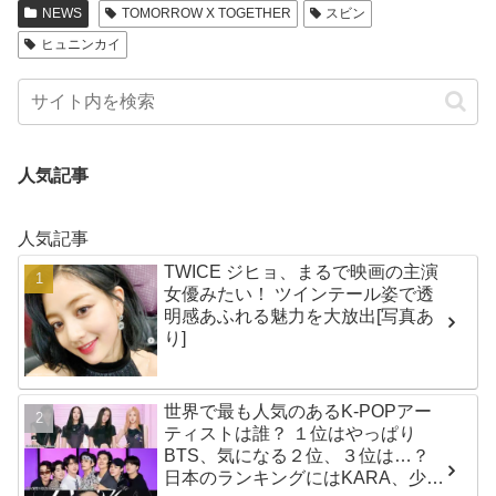
NEWS
TOMORROW X TOGETHER
スビン
ヒュニンカイ
人気記事
人気記事
TWICE ジヒョ、まるで映画の主演
女優みたい！ ツインテール姿で透
明感あふれる魅力を大放出[写真あ
り]
世界で最も人気のあるK-POPアー
ティストは誰？ １位はやっぱり
BTS、気になる２位、３位は…？
日本のランキングにはKARA、少女