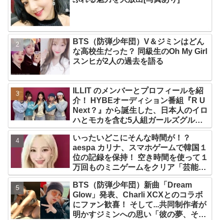
BTS（防弾少年団）V＆ジミンはどん
な高校生だった？ 同級生のOh My Girl
スンヒが2人の過去を語る
ILLIT のメンバーとプロフィールを紹
介！ HYBEオーディション番組『R U
Next？』から誕生した、日本人のイロ
ハとモカを含む5人組ガールズグルー
プ！ デビュー曲「Magnetic」がいき
いったいどこにそんな時間が！？
なりの大ヒット
aespa カリナ、スマホゲームで韓国１
位の記録を保持！ 空き時間を使って１
万回ものミニゲームをクリア「芸能人
たちが時間がないと言っているのは全
BTS（防弾少年団）新曲「Dream
部嘘」
Glow」発表、Charli XCXとのコラボ
にファン歓喜！ そして...共同制作者が
明かすジミンへの思い「彼の夢、そし