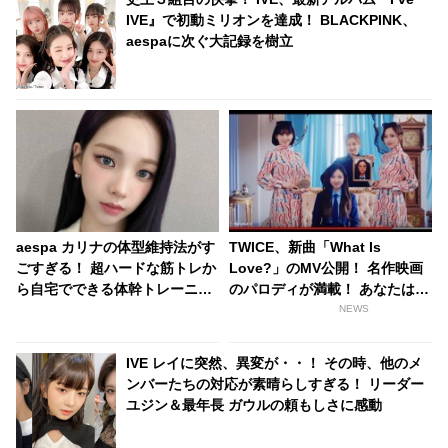
IVE』で初動ミリオンを達成！ BLACKPINK、
aespaに次ぐ大記録を樹立
aespa カリナの体型維持法がす
TWICE、新曲「What Is
ごすぎる！ 超ハードな筋トレか
Love?」のMV公開！ 名作映画
ら自宅でできる体幹トレーニン
のパロディが満載！ あなたはい
グまで！ パーフェクトボディの
くつわかる？[動画あり]
NEWS
裏に隠された想像を超える努力
に称賛の声続出
IVE レイに突然、異変が・・！ その時、他のメ
ンバーたちの対応が素晴らしすぎる！ リーダー
ユジン＆最年長 ガウルの頼もしさに感動