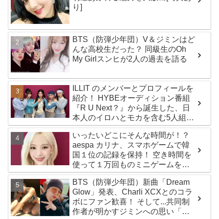
り]
BTS（防弾少年団）V＆ジミンはど
んな高校生だった？ 同級生のOh
My Girlスンヒが2人の過去を語る
ILLIT のメンバーとプロフィールを
紹介！ HYBEオーディション番組
『R U Next？』から誕生した、日
本人のイロハとモカを含む5人組ガ
ールズグループ！ デビュー曲
いったいどこにそんな時間が！？
「Magnetic」がいきなりの大ヒッ
aespa カリナ、スマホゲームで韓
ト
国１位の記録を保持！ 空き時間を
使って１万回ものミニゲームをク
リア「芸能人たちが時間がないと
BTS（防弾少年団）新曲「Dream
言っているのは全部嘘」
Glow」発表、Charli XCXとのコラ
ボにファン歓喜！ そして...共同制
作者が明かすジミンへの思い「彼