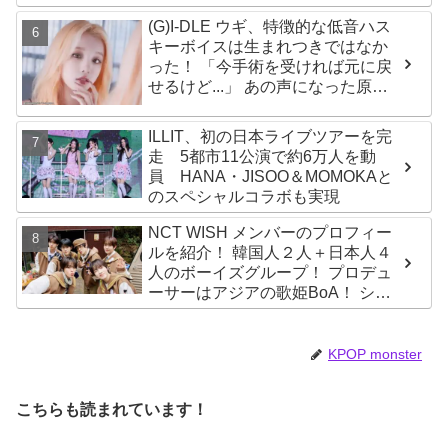
の夢、そして彼の絶望から生まれ
た歌」
(G)I-DLE ウギ、特徴的な低音ハス
キーボイスは生まれつきではなか
った！ 「今手術を受ければ元に戻
せるけど...」 あの声になった原因
とは？
ILLIT、初の日本ライブツアーを完
走 5都市11公演で約6万人を動
員 HANA・JISOO＆MOMOKAと
のスペシャルコラボも実現
NCT WISH メンバーのプロフィー
ルを紹介！ 韓国人２人＋日本人４
人のボーイズグループ！ プロデュ
ーサーはアジアの歌姫BoA！ シオ
ン、ジェヒ、リク、ユウシ、リョ
ウ、サクヤの魅力を徹底解説
KPOP monster
こちらも読まれています！