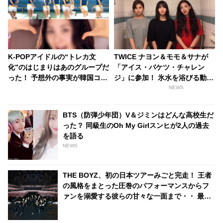
K-POPアイドルの“トレカ文
TWICE ナヨン＆モモ＆サナが
化”のはじまりはあのグループだ
「アイス・バケツ・チャレン
った！ 予想外の事実が韓国コミ
ジ」に参加！ 氷水を浴びる動画
ュニティで話題に！ 日本でも大
を公開
NEWS
活躍するそのグループとは？
BTS（防弾少年団）V＆ジミンはどんな高校生だ
った？ 同級生のOh My Girlスンヒが2人の過去
を語る
NEWS
THE BOYZ、初の日本ツアーみごと完走！ 王者
の風格をまとった圧巻のパフォーマンスからフ
ァンを溺愛する彼らの甘々な一面まで・・ 最終
日の様子をたっぷりレポート！「THE Bは俺の
だから…」 ファンへの愛情があふれて止まらな