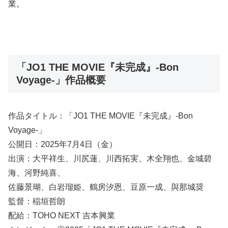
業。
「JO1 THE MOVIE『未完成』-Bon
Voyage-」作品概要
作品タイトル：「JO1 THE MOVIE『未完成』-Bon
Voyage-」
公開日：2025年7月4日（金）
出演：大平祥生、川尻蓮、川西拓実、木全翔也、金城碧
海、河野純喜、
佐藤景瑚、白岩瑠姫、鶴房汐恩、豆原一成、與那城奨
監督：稲垣哲朗
配給：TOHO NEXT 吉本興業