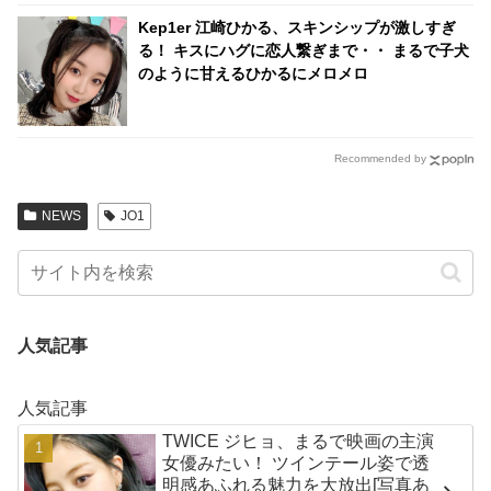
いメンバーたちに悶絶！ 感動のサプライズも
Kep1er 江崎ひかる、スキンシップが激しすぎ
る！ キスにハグに恋人繋ぎまで・・ まるで子犬
のように甘えるひかるにメロメロ
Recommended by
NEWS
JO1
人気記事
人気記事
TWICE ジヒョ、まるで映画の主演
女優みたい！ ツインテール姿で透
明感あふれる魅力を大放出[写真あ