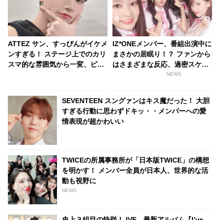
ATTEZ サン、すっぴんがイケメ
IZ*ONEメンバー、番組出演中に
ンすぎる！ ステージ上でのカリ
まさかの居眠り！？ ファンから
スマ的な雰囲気から一変、ピュ
はさまざまな反応、過密スケジ
ア感あふれるビジュアルに視線
ュールを心配する声も
NEWS
殺到
SEVENTEEN スングァンはキス魔だった！ 大胆
すぎる行動に思わずドキッ・・メンバーへの愛
情表現が超かわいい
TWICEの所属事務所が「日本版TWICE」の構想
を明かす！ メンバー全員が日本人、世界的な活
動も視野に
NEWS
史上３組目の快挙！ IVE、最新アルバム『I’ve