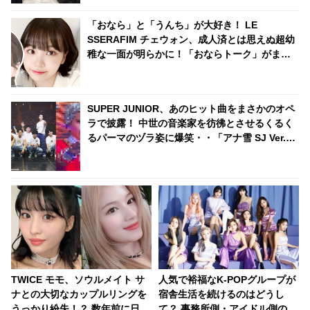
「おなら」と「うんち」が大好き！ LE
SSERAFIM チェウォン、成人済とは思えぬ超幼
稚な一面が明らかに！「おならトーク」がまさ
かの大盛り上がり・・ 衝撃的なシーンに爆笑
SUPER JUNIOR、あのヒット曲をまさかのオペ
ラで披露！ 中世の音楽家を彷彿とさせるくるく
るパーマのヅラ姿に爆笑・・「アナ雪 SJ Ver.」
に続く伝説のステージが更新
TWICE モモ、ソウルメイト サ
人気で裕福なK-POPグループが
ナとの大切なカップルリングを
宿舎生活を続けるのはどうし
うっかり紛失！？ 数年前に日本
て？ 事務所側・アイドル側のメ