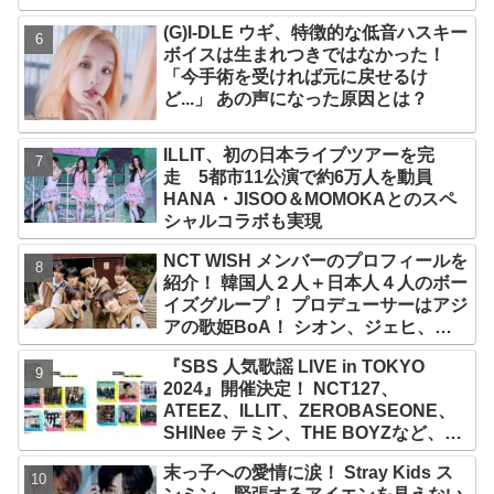
て彼の絶望から生まれた歌」
(G)I-DLE ウギ、特徴的な低音ハスキー
ボイスは生まれつきではなかった！
「今手術を受ければ元に戻せるけ
ど...」 あの声になった原因とは？
ILLIT、初の日本ライブツアーを完
走 5都市11公演で約6万人を動員
HANA・JISOO＆MOMOKAとのスペ
シャルコラボも実現
NCT WISH メンバーのプロフィールを
紹介！ 韓国人２人＋日本人４人のボー
イズグループ！ プロデューサーはアジ
アの歌姫BoA！ シオン、ジェヒ、リ
ク、ユウシ、リョウ、サクヤの魅力を
『SBS 人気歌謡 LIVE in TOKYO
徹底解説
2024』開催決定！ NCT127、
ATEEZ、ILLIT、ZEROBASEONE、
SHINee テミン、THE BOYZなど、豪
華アーティスト出演決定！ 10月12
末っ子への愛情に涙！ Stray Kids ス
日・13日、さいたまスーパーアリーナ