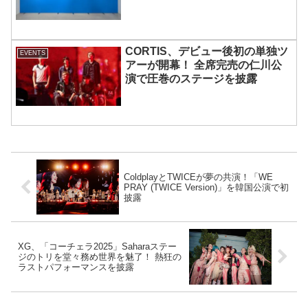
「ENCHIN」が登場
CORTIS、デビュー後初の単独ツ
EVENTS
アーが開幕！ 全席完売の仁川公
演で圧巻のステージを披露
ColdplayとTWICEが夢の共演！「WE
PRAY (TWICE Version)」を韓国公演で初
披露
XG、「コーチェラ2025」Saharaステー
ジのトリを堂々務め世界を魅了！ 熱狂の
ラストパフォーマンスを披露