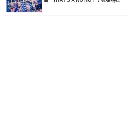
曲「THAT’S A NO NO」で会場熱狂