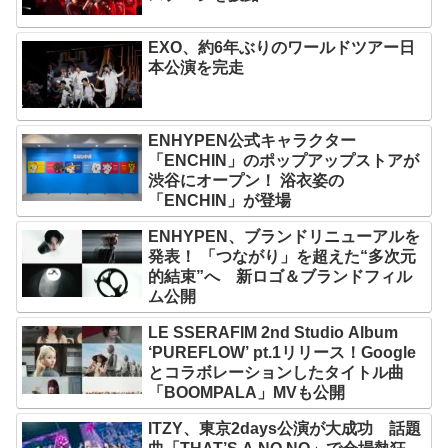
EXO、約6年ぶりのワールドツアー日
本公演を完走
ENHYPEN公式キャラクター
「ENCHIN」のポップアップストアが
渋谷にオープン！ 浴衣姿の
「ENCHIN」が登場
ENHYPEN、ブランドリニューアルを
発表！ 「つながり」を超えた“多次元
的結束”へ 新ロゴ＆ブランドフィル
ム公開
LE SSERAFIM 2nd Studio Album
‘PUREFLOW’ pt.1リリース！Google
とコラボレーションしたタイトル曲
「BOOMPALA」MVも公開
ITZY、東京2days公演が大成功 話題