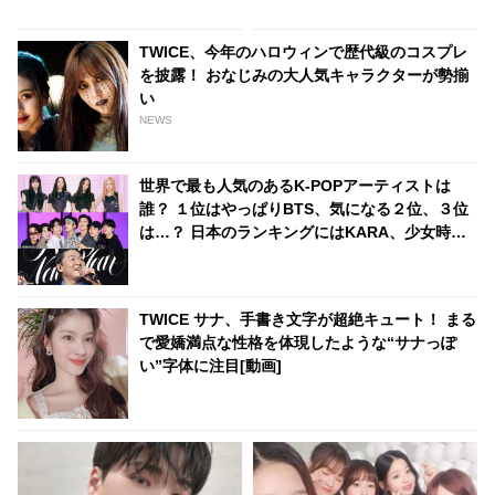
イルの持ち主であるジミンの衣
なものまで・・ 気になるその意
装に隠されたまさかの事実にフ
味とは？
TWICE、今年のハロウィンで歴代級のコスプレ
ァンは「信じられない…」と騒
を披露！ おなじみの大人気キャラクターが勢揃
然
い
NEWS
世界で最も人気のあるK-POPアーティストは
誰？ １位はやっぱりBTS、気になる２位、３位
は…？ 日本のランキングにはKARA、少女時代
もランクイン！ 各国の個性あふれるデータに注
目殺到
TWICE サナ、手書き文字が超絶キュート！ まる
で愛嬌満点な性格を体現したような“サナっぽ
い”字体に注目[動画]