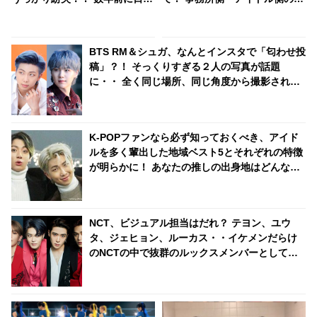
で買った大切な指輪だったの
リットとは・・
に・・その後、まさかの展開に
ビックリ
BTS RM＆シュガ、なんとインスタで「匂わせ投
稿」？！ そっくりすぎる２人の写真が話題
に・・ 全く同じ場所、同じ角度から撮影されて
いる徹底的な匂わせぶりにファンも爆笑
K-POPファンなら必ず知っておくべき、アイド
ルを多く輩出した地域ベスト5とそれぞれの特徴
が明らかに！ あなたの推しの出身地はどんなと
ころ？
NCT、ビジュアル担当はだれ？ テヨン、ユウ
タ、ジェヒョン、ルーカス・・イケメンだらけ
のNCTの中で抜群のルックスメンバーとして
堂々の１位に輝いたのは？