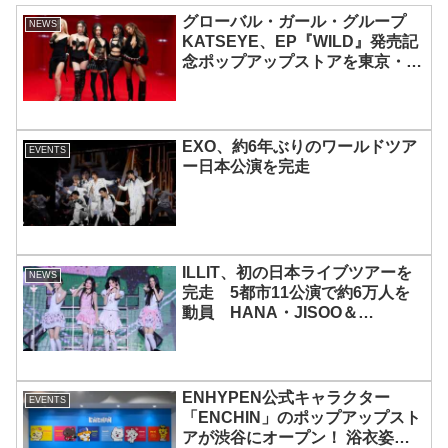
グローバル・ガール・グループ
NEWS
KATSEYE、EP『WILD』発売記
念ポップアップストアを東京・原
宿で開催 限定グッズも登場
EXO、約6年ぶりのワールドツア
EVENTS
ー日本公演を完走
ILLIT、初の日本ライブツアーを
NEWS
完走 5都市11公演で約6万人を
動員 HANA・JISOO＆
MOMOKAとのスペシャルコラボ
も実現
ENHYPEN公式キャラクター
EVENTS
「ENCHIN」のポップアップスト
アが渋谷にオープン！ 浴衣姿の