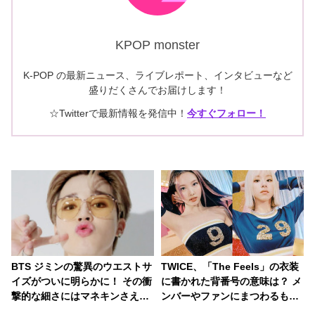
KPOP monster
K-POP の最新ニュース、ライブレポート、インタビューなど
盛りだくさんでお届けします！
☆Twitterで最新情報を発信中！
今すぐフォロー！
BTS ジミンの驚異のウエストサ
TWICE、「The Feels」の衣装
イズがついに明らかに！ その衝
に書かれた背番号の意味は？ メ
撃的な細さにはマネキンさえも
ンバーやファンにまつわるもの
サイズが合わず… 並外れたスタ
から、なんだかテキトー（？）