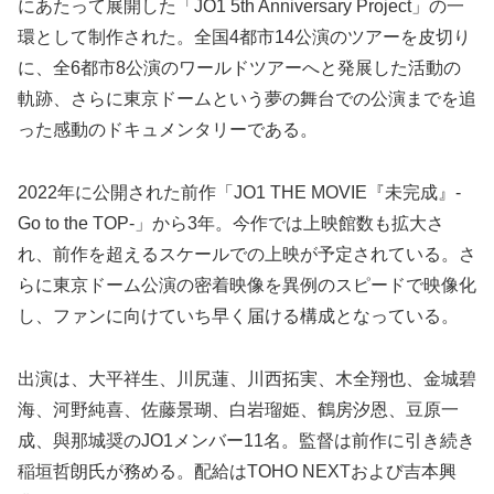
にあたって展開した「JO1 5th Anniversary Project」の一
環として制作された。全国4都市14公演のツアーを皮切り
に、全6都市8公演のワールドツアーへと発展した活動の
軌跡、さらに東京ドームという夢の舞台での公演までを追
った感動のドキュメンタリーである。
2022年に公開された前作「JO1 THE MOVIE『未完成』-
Go to the TOP-」から3年。今作では上映館数も拡大さ
れ、前作を超えるスケールでの上映が予定されている。さ
らに東京ドーム公演の密着映像を異例のスピードで映像化
し、ファンに向けていち早く届ける構成となっている。
出演は、大平祥生、川尻蓮、川西拓実、木全翔也、金城碧
海、河野純喜、佐藤景瑚、白岩瑠姫、鶴房汐恩、豆原一
成、與那城奨のJO1メンバー11名。監督は前作に引き続き
稲垣哲朗氏が務める。配給はTOHO NEXTおよび吉本興