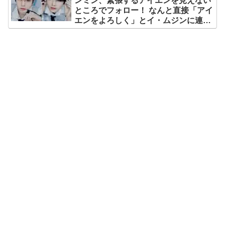
ンミン、緊張するアイエンを見えない
にて
ところでフォロー！ なんと直接「アイ
エンをよろしく」とイ・ムジンに連
絡… 愛にあふれたエピソードにファン
感動