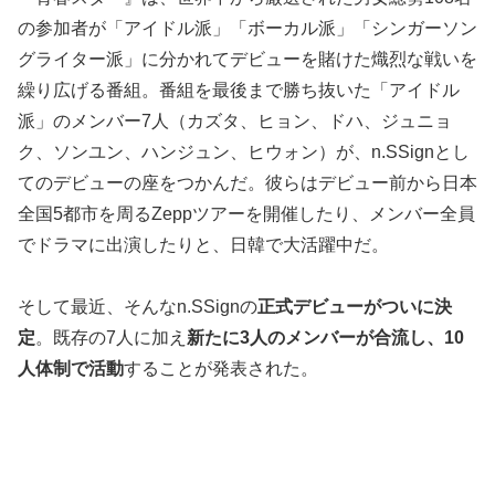
の参加者が「アイドル派」「ボーカル派」「シンガーソン
グライター派」に分かれてデビューを賭けた熾烈な戦いを
繰り広げる番組。番組を最後まで勝ち抜いた「アイドル
派」のメンバー7人（カズタ、ヒョン、ドハ、ジュニョ
ク、ソンユン、ハンジュン、ヒウォン）が、n.SSignとし
てのデビューの座をつかんだ。彼らはデビュー前から日本
全国5都市を周るZeppツアーを開催したり、メンバー全員
でドラマに出演したりと、日韓で大活躍中だ。
そして最近、そんなn.SSignの
正式デビューがついに決
定
。既存の7人に加え
新たに3人のメンバーが合流し、10
人体制で活動
することが発表された。