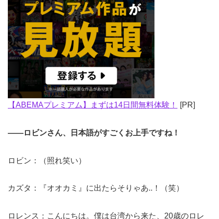
【ABEMAプレミアム】まずは14日間無料体験！
[PR]
――ロビンさん、日本語がすごくお上手ですね！
ロビン：（照れ笑い）
カズタ：『オオカミ』に出たらそりゃあ..！（笑）
ロレンス：こんにちは。僕は台湾から来た、20歳のロレ