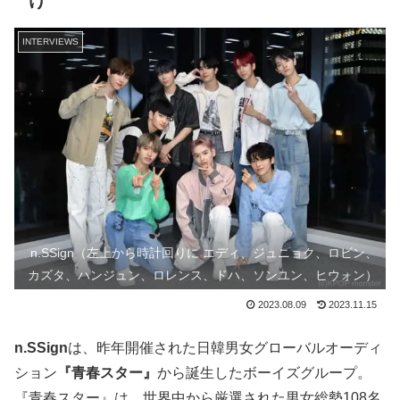
け
INTERVIEWS
n.SSign（左上から時計回りに エディ、ジュニョク、ロビン、
カズタ、ハンジュン、ロレンス、ドハ、ソンユン、ヒウォン）
2023.08.09
2023.11.15
n.SSign
は、昨年開催された日韓男女グローバルオーディ
ション
『青春スター』
から誕生したボーイズグループ。
『青春スター』は、世界中から厳選された男女総勢108名