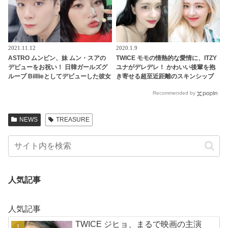
2021.11.12
2020.1.9
ASTRO ムンビン、妹 ムン・スアの
TWICE モモの情熱的な愛情に、ITZY
デビューをお祝い！ 日韓ガールズグ
ユナがデレデレ！ かわいい後輩を抱
ループ Billlieとしてデビューした彼女
き寄せる超至近距離のスキンシップ
をセンスあふれる投稿で祝福
と心温まるやり取りに、ファンはほ
Recommended by
っこり
NEWS
TREASURE
人気記事
人気記事
TWICE ジヒョ、まるで映画の主演