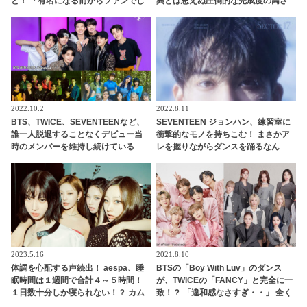
と！ 「有名になる前からファンでし
興とは思えぬ圧倒的な完成度の高さ
た」熱烈な愛にツキ大感激
は鳥肌モノ・・ 選曲のよさにも感動
の声続々
2022.10.2
2022.8.11
BTS、TWICE、SEVENTEENなど、
SEVENTEEN ジョンハン、練習室に
誰一人脱退することなくデビュー当
衝撃的なモノを持ちこむ！ まさかア
時のメンバーを維持し続けている
レを握りながらダンスを踊るなん
「奇跡」のグループまとめ！ 絆の深
て・・ 常識では考えられないユニー
さに感激
クな発想にくぎづけ
2023.5.16
2021.8.10
体調を心配する声続出！ aespa、睡
BTSの「Boy With Luv」のダンス
眠時間は１週間で合計４～５時間！
が、TWICEの「FANCY」と完全に一
１日数十分しか寝られない！？ カム
致！？ 「違和感なさすぎ・・」 全く
バック中の過酷すぎるスケジュール
違う雰囲気の２つの曲のコラボ