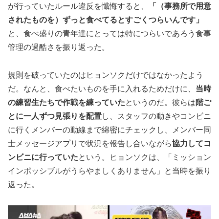
が行っていたルール違反を懺悔すると、
「（事務所で用意
されたものを）ずっと食べてるとすごくつらいんです」
と、食べ盛りの青年達にとっては特につらいであろう食事
管理の過酷さを振り返った。
規則を破っていたのはヒョンソクだけではなかったよう
だ。なんと、食べたいものを手に入れるためだけに、
当時
の練習生たちで作戦を練っていた
というのだ。彼らは
階ご
とに一人ずつ見張りを配置
し、スタッフの動きやコンビニ
に行くメンバーの動線まで綿密にチェックし、メンバー同
士メッセージアプリで状況を報告し合いながら
協力してコ
ンビニに行っていた
という。ヒョンソクは、「ミッション
インポッシブルがうらやましくありません」と当時を振り
返った。