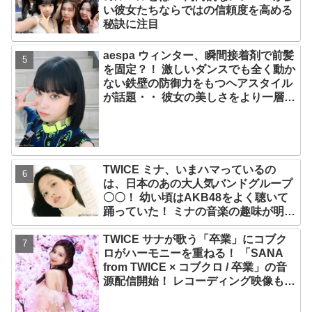
い彼女たちならではの信頼度を高める
秘訣に注目
aespa ウィンター、瞬間接着剤で前髪
を固定？！ 激しいダンスでも全く動か
ない鉄壁の防御力をもつヘアスタイル
が話題・・ 彼女の美しさをより一層引
き立たせる最強の前髪に視線集中
TWICE ミナ、いまハマっているの
は、日本のあの大人気バンドグループ
〇〇！ 幼い頃はAKB48をよく聴いて
踊っていた！ ミナの音楽の趣味が明ら
かに
TWICE サナが歌う「卒業」にコブク
ロがハーモニーを重ねる！ 「SANA
from TWICE × コブクロ / 卒業」の音
源配信開始！ レコーディング映像も公
開