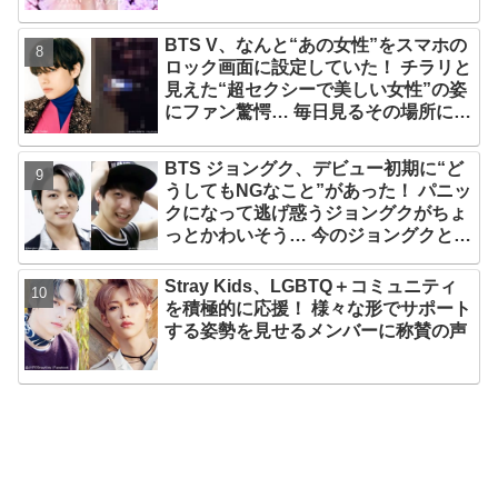
BTS V、なんと“あの女性”をスマホの
ロック画面に設定していた！ チラリと
見えた“超セクシーで美しい女性”の姿
にファン驚愕… 毎日見るその場所にV
が選んだ女性の正体がまさにピッタリ
だと納得＆感動
BTS ジョングク、デビュー初期に“ど
うしてもNGなこと”があった！ パニッ
クになって逃げ惑うジョングクがちょ
っとかわいそう… 今のジョングクと比
べたあどけない姿が愛らしすぎるとフ
ァンメロメロ
Stray Kids、LGBTQ＋コミュニティ
を積極的に応援！ 様々な形でサポート
する姿勢を見せるメンバーに称賛の声