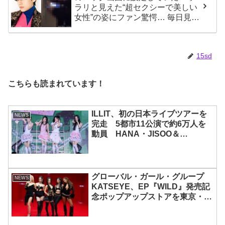
ラリと見えた“超セクシーで美しい
女性”の姿にファン驚愕… 毎日見る
その場所にVが選んだ女性の正体が
まさにピッタリだと納得＆感動
15sd
こちらも読まれています！
ILLIT、初の日本ライブツアーを
NEWS
完走 5都市11公演で約6万人を
動員 HANA・JISOO＆
MOMOKAとのスペシャルコラボ
も実現
グローバル・ガール・グループ
NEWS
KATSEYE、EP『WILD』発売記
念ポップアップストアを東京・原
宿で開催 限定グッズも登場