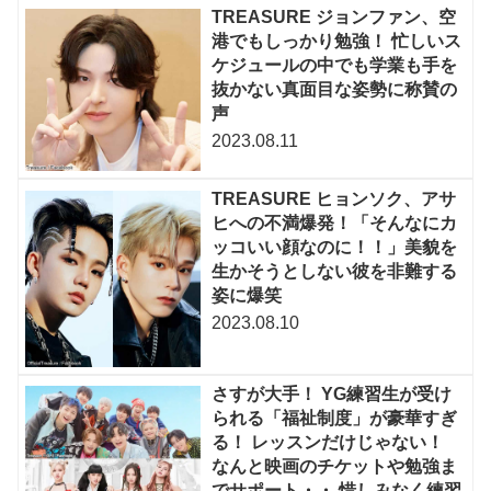
TREASURE ジョンファン、空
港でもしっかり勉強！ 忙しいス
ケジュールの中でも学業も手を
抜かない真面目な姿勢に称賛の
声
2023.08.11
TREASURE ヒョンソク、アサ
ヒへの不満爆発！「そんなにカ
ッコいい顔なのに！！」美貌を
生かそうとしない彼を非難する
姿に爆笑
2023.08.10
さすが大手！ YG練習生が受け
られる「福祉制度」が豪華すぎ
る！ レッスンだけじゃない！
なんと映画のチケットや勉強ま
でサポート・・ 惜しみなく練習