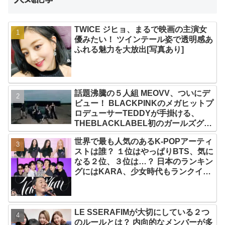
TWICE ジヒョ、まるで映画の主演女
優みたい！ ツインテール姿で透明感あ
ふれる魅力を大放出[写真あり]
話題沸騰の５人組 MEOVV、ついにデ
ビュー！ BLACKPINKのメガヒットプ
ロデューサーTEDDYが手掛ける、
THEBLACKLABEL初のガールズグル
ープ！ デビューシングル「MEOW」
世界で最も人気のあるK-POPアーティ
をリリース
ストは誰？ １位はやっぱりBTS、気に
なる２位、３位は…？ 日本のランキン
グにはKARA、少女時代もランクイ
ン！ 各国の個性あふれるデータに注目
殺到
LE SSERAFIMが大切にしている２つ
のルールとは？ 内向的なメンバーが多