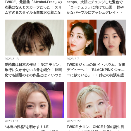
TWICE、最新曲「Alcohol-Free」の
aespa、大胆にチェンジした髪色で
衣装はなんとスカーフだった！ スリ
「コーチェラ」に向けて出国！ 鮮や
ムすぎるスタイル＆超贅沢な着こな
かなパープルにアッシュグレイ・・
しに注目
「二次元感増してる」 アバターと完
全一致のその姿に悶絶
2023.3.13
2023.2.7
愛読書は日本の作品！ NCT チソン、
TWICE ジヒョの妹 イ・ハウム、女優
旅行に欠かせない３冊を紹介！ 映画
デビューへ！ 「BLACKPINK ジェニ
化でも話題のその作品とは？ いつま
ーに似ている」・・ 姉との共演を望
でもプレゼントを大切にする姿にも
む声も
感嘆
2023.1.11
2022.9.22
“本当の性格”を明かす！ LE
TWICE ナヨン、ONCE主催の誕生日