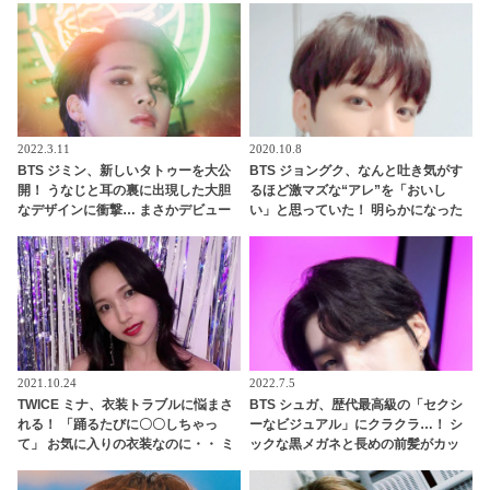
に衝撃
（？）にファン感動
2022.3.11
2020.10.8
BTS ジミン、新しいタトゥーを大公
BTS ジョングク、なんと吐き気がす
開！ うなじと耳の裏に出現した大胆
るほど激マズな“アレ”を「おいし
なデザインに衝撃… まさかデビュー
い」と思っていた！ 明らかになった
日のアレをイメージしたの？ 彼の魅
当時のエピソード＆ジョングクの味
力をさらに引き立てるそのタトゥー
覚にびっくり… メンバーのだれもが
に大絶賛の声殺到
酷評したその食べ物の正体とは
2021.10.24
2022.7.5
TWICE ミナ、衣装トラブルに悩まさ
BTS シュガ、歴代最高級の「セクシ
れる！ 「踊るたびに〇〇しちゃっ
ーなビジュアル」にクラクラ…！ シ
て」 お気に入りの衣装なのに・・ ミ
ックな黒メガネと長めの前髪がカッ
ナを困らせたこととは一体・・？
コよすぎる・・ 大人の余裕あふれる
美貌にくぎづけ「色気ヤバい」