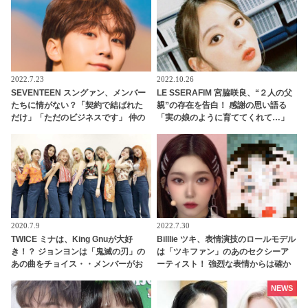
2022.7.23
2022.10.26
SEVENTEEN スングァン、メンバー
LE SSERAFIM 宮脇咲良、“２人の父
たちに情がない？「契約で結ばれた
親”の存在を告白！ 感謝の思い語る
だけ」「ただのビジネスです」 仲の
「実の娘のように育ててくれて…」
よさをまさかの全否定！ その真相と
「幸せな人生を送ってきた」センシ
は・・？ 持ち前のバラエティセンス
ティブな話題にも臆せず堂々とした
に爆笑
姿を見せる彼女に称賛の声
2020.7.9
2022.7.30
TWICE ミナは、King Gnuが大好
Billlie ツキ、表情演技のロールモデル
き！？ ジョンヨンは「鬼滅の刃」の
は「ツキファン」のあのセクシーア
あの曲をチョイス・・メンバーがお
ーティスト！ 強烈な表情からは確か
すすめの曲をシェア
に似たものを感じるかも・・ 相思相
愛だった２人に感激
NEWS