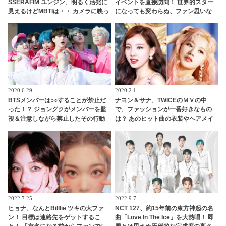
SSERAFIM ユンジン、明るく活発に
イベントを直接訪問！ 世界的スター
見えるけどMBTIは・・ カメラに映っ
になっても変わらぬ、ファン思いな
た姿だけじゃわからない、深い心の
姿勢に感動
内とは？
2020.6.29
2020.2.1
BTSメンバーは○○することが禁止だ
ナヨン＆サナ、TWICEのＭＶの中
った！？ ジョングクがメンバーを監
で、ファッションが一番好きなもの
視＆注意しながら禁止したその行動
は？ あのヒット曲の衣装やヘアメイ
とは… どこまでもジョングクにやら
クのお気に入りポイントを告白
れっぱなしなメンバー＆一生懸命す
ぎるジョングクのやりとりが面白す
ぎると話題に
2022.7.25
2022.9.7
ヒョナ、なんとBilllie ツキの大ファ
NCT 127、約15年前の東方神起の名
ン！ 目標は連絡先をゲットするこ
曲「Love In The Ice」を大熱唱！ 即