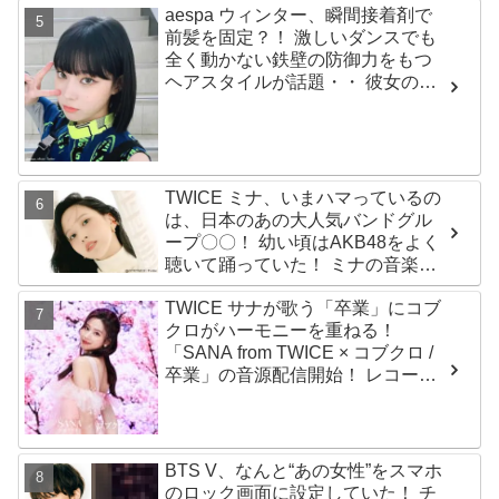
aespa ウィンター、瞬間接着剤で
前髪を固定？！ 激しいダンスでも
全く動かない鉄壁の防御力をもつ
ヘアスタイルが話題・・ 彼女の美
しさをより一層引き立たせる最強
の前髪に視線集中
TWICE ミナ、いまハマっているの
は、日本のあの大人気バンドグル
ープ〇〇！ 幼い頃はAKB48をよく
聴いて踊っていた！ ミナの音楽の
趣味が明らかに
TWICE サナが歌う「卒業」にコブ
クロがハーモニーを重ねる！
「SANA from TWICE × コブクロ /
卒業」の音源配信開始！ レコーデ
ィング映像も公開
BTS V、なんと“あの女性”をスマホ
のロック画面に設定していた！ チ