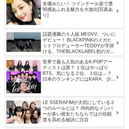
女優みたい！ ツインテール姿で透
明感あふれる魅力を大放出[写真あ
り]
話題沸騰の５人組 MEOVV、ついに
デビュー！ BLACKPINKのメガヒ
ットプロデューサーTEDDYが手掛
ける、THEBLACKLABEL初のガー
ルズグループ！ デビューシングル
世界で最も人気のあるK-POPアー
「MEOW」をリリース
ティストは誰？ １位はやっぱり
BTS、気になる２位、３位は…？
日本のランキングにはKARA、少女
時代もランクイン！ 各国の個性あ
ふれるデータに注目殺到
LE SSERAFIMが大切にしている２
つのルールとは？ 内向的なメンバ
ーが多い彼女たちならではの信頼
度を高める秘訣に注目