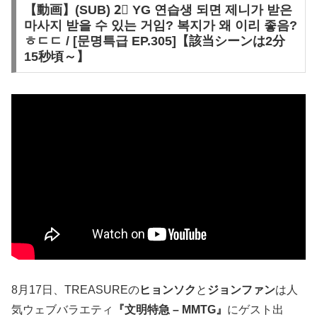
【動画】(SUB) 2⃣ YG 연습생 되면 제니가 받은
마사지 받을 수 있는 거임? 복지가 왜 이리 좋음?
ㅎㄷㄷ / [문명특급 EP.305]【該当シーンは2分
15秒頃～】
8月17日、TREASUREの
ヒョンソク
と
ジョンファン
は人
気ウェブバラエティ
『文明特急 – MMTG』
にゲスト出