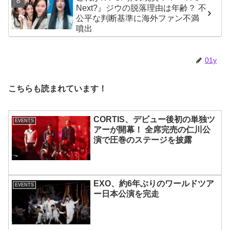
Next?』ジウの脱落理由は年齢？ 不
ト
公平な判断基準に海外ファン不満
噴出
01y
こちらも読まれています！
CORTIS、デビュー後初の単独ツ
EVENTS
アーが開幕！ 全席完売の仁川公
演で圧巻のステージを披露
EXO、約6年ぶりのワールドツア
EVENTS
ー日本公演を完走