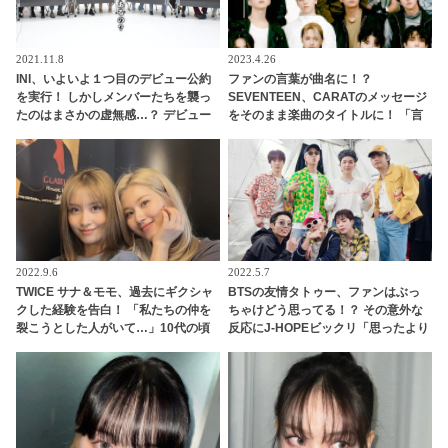
2021.11.8
2023.4.26
INI、いよいよ１つ目のデビュー公約
ファンの言葉が曲名に！？
を実行！ しかしメンバーたちを襲っ
SEVENTEEN、CARATのメッセージ
たのはまさかの虚無感…？ デビュー
をそのまま楽曲のタイトルに！ 「言
公約の意味すら見失ってしまうほど
語の壁を越えて…」メンバーたちを
アレに苦しめられたメンバーたちの
深く感動させた、その意味に注目殺
バラエティセンスにくぎづけ
到
2022.9.6
2022.5.7
TWICE サナ＆モモ、過去にギクシャ
BTSの友情タトゥー、ファンはぶっ
クした経験を告白！ 「私たちの仲を
ちゃけどう思ってる！？ その意外な
裂こうとした人がいて…」10代の頃
反応にJ-HOPEビックリ「思ったより
の“友情危機”にびっくり＆今も続く
も…」 … ７人だけのタトゥー計画に
絆ストーリーに感動
盛り上がるメンバーたちの正直な本
音に期待の声続々