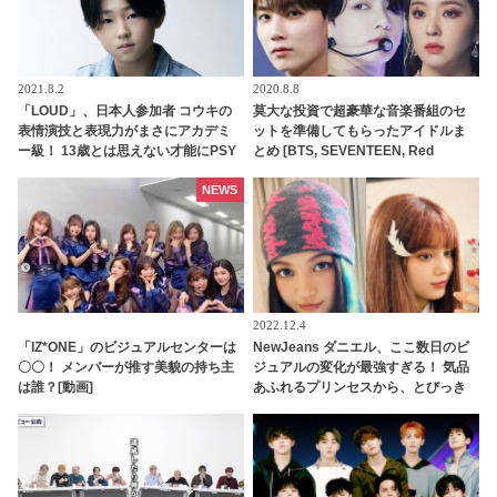
2021.8.2
2020.8.8
「LOUD」、日本人参加者 コウキの
莫大な投資で超豪華な音楽番組のセ
表情演技と表現力がまさにアカデミ
ットを準備してもらったアイドルま
ー級！ 13歳とは思えない才能にPSY
とめ [BTS, SEVENTEEN, Red
も感嘆
Velvet・・]
NEWS
2022.12.4
「IZ*ONE」のビジュアルセンターは
NewJeans ダニエル、ここ数日のビ
〇〇！ メンバーが推す美貌の持ち主
ジュアルの変化が最強すぎる！ 気品
は誰？[動画]
あふれるプリンセスから、とびっき
りキュートなバービー人形に・・ 変
幻自在の美貌にうっとり