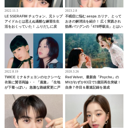
2022.11.5
2023.2.8
LE SSERAFIM チェウォン、元トップ
不眠症に悩む aespa カリナ、とって
アイドルとは思えぬ過酷な練習生生
おきの解消法を紹介！ 広く実践され
活をおくっていた！ ふりだしに戻
効果バツグンの「478呼吸法」とはい
り、全くの基礎からやり直し・・
ったい何？
「ずいぶん苦労したんだね」
2022.8.19
2020.3.26
TWICE ミナ＆チェヨンのセクシーな
Red Velvet、最新曲「Psycho」の
衣装に賛否両論・・ 「過激」「生地
MVがわずか93日で1億回再生突破！
が下着っぽい」 急激な路線変更に戸
自身７作目＆最速記録を達成
惑うファン続出