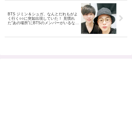
BTS ジミン＆シュガ、なんとだれもがよ
く行く○○に突如出現していた！ 見慣れ
た“あの場所”にBTSのメンバーがいるなん
て… 隠しきれないオーラ＆ラフな姿があ
まりにも非現実的すぎるとファンびっく
り