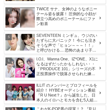
TWICE サナ、女神のようなポニー
テール姿を披露！ 圧倒的な小顔が
際立つ高めのポニーテールにファ
ン歓喜
SEVENTEEN ミンギュ、ウジのい
たずらに大パニック！ 今にも泣き
そうな声で「ヒョン～～～！！」
と呼びかける… 恐怖のあまり子供
のように駆け出す姿がかわいい
I.O.I、Wanna One、IZ*ONE、X1に
なるはずだったかもしれない・・
「PRODUCE 101」シリーズの不
正投票操作で脱落させられた練習
生12人の氏名が公表
ILLIT のメンバーとプロフィールを
紹介！ HYBEオーディション番組
『R U Next？』から誕生した、日
本人のイロハとモカを含む5人組ガ
ールズグループ！ デビュー曲
これがK-POP界の現実！？ 『R U
「Magnetic」がいきなりの大ヒッ