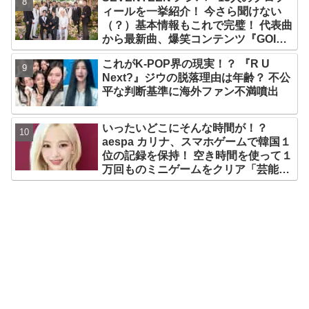
なりの大ヒット
ィールを一挙紹介！ 今さら聞けない
（？）基本情報もこれで完璧！ 代表曲
から最新曲、爆笑コンテンツ『GOING
SEVENTEEN』まで・・VERY NICE
これがK-POP界の現実！？ 『R U
な魅力が満載
Next?』ジウの脱落理由は年齢？ 不公
平な判断基準に海外ファン不満噴出
いったいどこにそんな時間が！？
aespa カリナ、スマホゲームで韓国１
位の記録を保持！ 空き時間を使って１
万回ものミニゲームをクリア「芸能人
たちが時間がないと言っているのは全
部嘘」