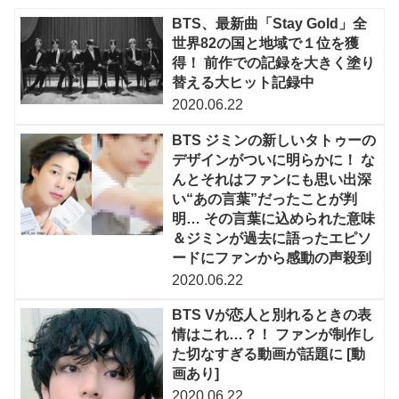
BTS、最新曲「Stay Gold」全
世界82の国と地域で１位を獲
得！ 前作での記録を大きく塗り
替える大ヒット記録中
2020.06.22
BTS ジミンの新しいタトゥーの
デザインがついに明らかに！ な
んとそれはファンにも思い出深
い“あの言葉”だったことが判
明… その言葉に込められた意味
＆ジミンが過去に語ったエピソ
ードにファンから感動の声殺到
2020.06.22
BTS Vが恋人と別れるときの表
情はこれ…？！ ファンが制作し
た切なすぎる動画が話題に [動
画あり]
2020.06.22