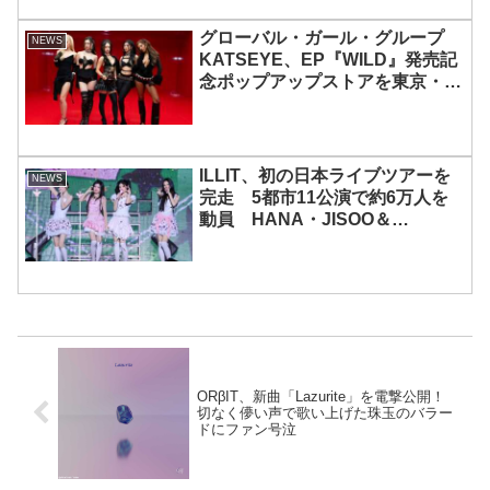
グローバル・ガール・グループ
NEWS
KATSEYE、EP『WILD』発売記
念ポップアップストアを東京・原
宿で開催 限定グッズも登場
ILLIT、初の日本ライブツアーを
NEWS
完走 5都市11公演で約6万人を
動員 HANA・JISOO＆
MOMOKAとのスペシャルコラボ
も実現
ORβIT、新曲「Lazurite」を電撃公開！
切なく儚い声で歌い上げた珠玉のバラー
ドにファン号泣