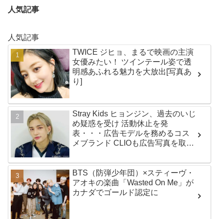
人気記事
人気記事
TWICE ジヒョ、まるで映画の主演
女優みたい！ ツインテール姿で透
明感あふれる魅力を大放出[写真あ
り]
Stray Kids ヒョンジン、過去のいじ
め疑惑を受け 活動休止を発
表・・・広告モデルを務めるコス
メブランド CLIOも広告写真を取り
下げ
BTS（防弾少年団）×スティーヴ・
アオキの楽曲「Wasted On Me」が
カナダでゴールド認定に