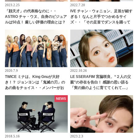
2023.2.25
2022.7.20
「顔天才」の代表格なのに・・
IVE チャン・ウォニョン、足首が細す
ASTRO チャ・ウヌ、自身のビジュア
ぎる！ なんと片手でつかめるサイ
ルは50点！ 厳しい評価の理由とは？
ズ・・ 「その足首でダンスを踊って
見た目だけでなく中身まで完ぺき！
たの！？」 衝撃の細さに驚愕
成熟した価値観を告白
2020.7.9
2022.10.26
TWICE ミナは、King Gnuが大好
LE SSERAFIM 宮脇咲良、“２人の父
き！？ ジョンヨンは「鬼滅の刃」の
親”の存在を告白！ 感謝の思い語る
あの曲をチョイス・・メンバーがお
「実の娘のように育ててくれて…」
すすめの曲をシェア
「幸せな人生を送ってきた」センシ
ティブな話題にも臆せず堂々とした
NEWS
姿を見せる彼女に称賛の声
2018.5.16
2023.2.3