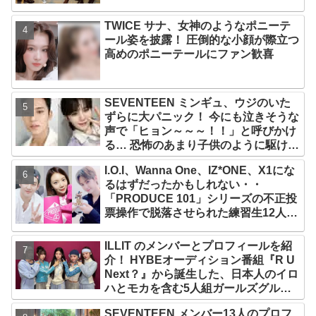
TWICE サナ、女神のようなポニーテ
ール姿を披露！ 圧倒的な小顔が際立つ
高めのポニーテールにファン歓喜
SEVENTEEN ミンギュ、ウジのいた
ずらに大パニック！ 今にも泣きそうな
声で「ヒョン～～～！！」と呼びかけ
る… 恐怖のあまり子供のように駆け出
す姿がかわいい
I.O.I、Wanna One、IZ*ONE、X1にな
るはずだったかもしれない・・
「PRODUCE 101」シリーズの不正投
票操作で脱落させられた練習生12人の
氏名が公表
ILLIT のメンバーとプロフィールを紹
介！ HYBEオーディション番組『R U
Next？』から誕生した、日本人のイロ
ハとモカを含む5人組ガールズグルー
プ！ デビュー曲「Magnetic」がいき
SEVENTEEN メンバー13人のプロフ