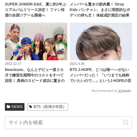
SUPER JUNIOR-D&E、夏に約3年ぶ
メンバーも驚きの筋肉量！ Stray
りアルバムリリース決定！ ファン待
Kids バンチャン、まさに理想的なボ
望の全国ツアーも開催へ
ディの持ち主！ 体組成計測定の結果
に感嘆
2022.12.17
2021.4.30
NewJeans、なんとデビュー後２カ
BTS J-HOPE、じつは唯一○○がない
月で練習生期間中のコストをすべて
メンバーだった！ 「いつまでも純粋
回収！ 異例のスピード成功に驚きの
でいたいので…」というJ-HOPEの言
声・・ 早くも給料をゲットしたメン
葉に「俺らは汚いってこと？」とメ
Recommended by
バーたちのお金の使い道は・・？
ンバー総反撃・・ 予想だにしない展
開を迎えたかわいすぎるやりとりに
ファン爆笑
NEWS
BTS（防弾少年団）