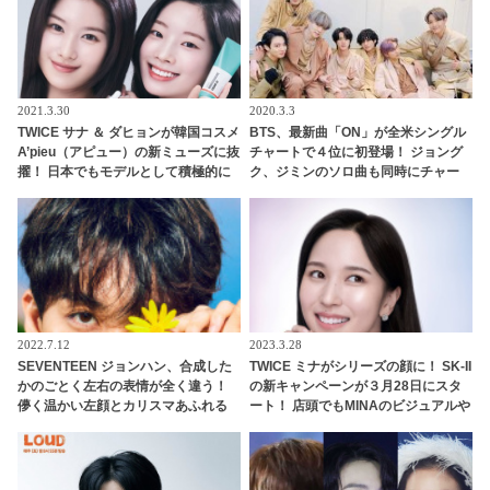
2021.3.30
2020.3.3
TWICE サナ ＆ ダヒョンが韓国コスメ
BTS、最新曲「ON」が全米シングル
A’pieu（アピュー）の新ミューズに抜
チャートで４位に初登場！ ジョング
擢！ 日本でもモデルとして積極的に
ク、ジミンのソロ曲も同時にチャー
活動へ！ 透明感あふれる美しいビジ
トイン・・韓国のソロアクトとして
ュアルに大注目
はPSY、J-Hopeに次いで史上３、４
人目の快挙
2022.7.12
2023.3.28
SEVENTEEN ジョンハン、合成した
TWICE ミナがシリーズの顔に！ SK-II
かのごとく左右の表情が全く違う！
の新キャンペーンが３月28日にスタ
儚く温かい左顔とカリスマあふれる
ート！ 店頭でもMINAのビジュアルや
冷たい右顔・・ 天使と悪魔が共存し
動画を展開
た「魅惑の表情」に衝撃