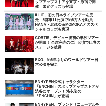
ップアップストアを東京・原宿で開
催 限定グッズも登場
ILLIT、初の日本ライブツアーを完
走 5都市11公演で約6万人を動員
HANA・JISOO＆MOMOKAとのスペ
シャルコラボも実現
CORTIS、デビュー後初の単独ツアー
が開幕！ 全席完売の仁川公演で圧巻の
ステージを披露
EXO、約6年ぶりのワールドツアー日
本公演を完走
ENHYPEN公式キャラクター
「ENCHIN」のポップアップストアが
渋谷にオープン！ 浴衣姿の
「ENCHIN」が登場
ENHYPEN、ブランドリニューアルを