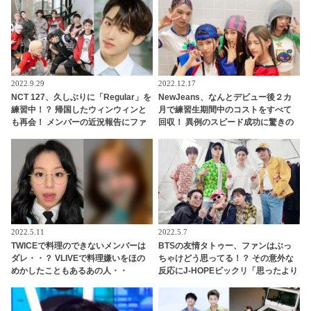
2022.9.29
2022.12.17
NCT 127、久しぶりに「Regular」を
NewJeans、なんとデビュー後２カ
練習中！？ 帰国したウィンウィンと
月で練習生期間中のコストをすべて
も再会！ メンバーの近況報告にファ
回収！ 異例のスピード成功に驚きの
ン興味津々
声・・ 早くも給料をゲットしたメン
バーたちのお金の使い道は・・？
2022.5.11
2022.5.7
TWICEで料理のできないメンバーは
BTSの友情タトゥー、ファンはぶっ
ダレ・・？ VLIVEで料理嫌いをほの
ちゃけどう思ってる！？ その意外な
めかしたこともあるあの人・・
反応にJ-HOPEビックリ「思ったより
（笑） 容赦なく暴露するチェヨンに
も…」 … ７人だけのタトゥー計画に
爆笑
盛り上がるメンバーたちの正直な本
音に期待の声続々