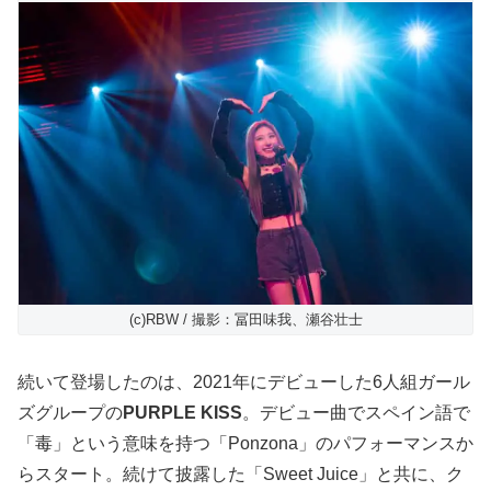
(c)RBW / 撮影：冨田味我、瀬谷壮士
続いて登場したのは、2021年にデビューした6人組ガール
ズグループの
PURPLE KISS
。デビュー曲でスペイン語で
「毒」という意味を持つ「Ponzona」のパフォーマンスか
らスタート。続けて披露した「Sweet Juice」と共に、ク