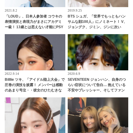
2021.8.2
2019.9.25
「LOUD」、日本人参加者 コウキの
BTS シュガ、「世界でもっともハン
表情演技と表現力がまさにアカデミ
サムな顔100人」にノミネート！ V、
ー級！ 13歳とは思えない才能にPSY
ジョングク、ジミン、ジンに次い
も感嘆
で、グループから5人目
2022.9.14
2020.6.9
Billlie ツキ、「アイドル陸上大会」で
SEVENTEEN ジョンハン、自身のつ
圧巻の演技を披露！ メンバーは感動
らい症状について告白… 抱えている
のあまり号泣・・彼女のひたむきな
不安やプレッシャー、そしてファン
姿に称賛の声
やメンバーへの本音まで… ジョンハ
ンが語った素直な思いにファン涙