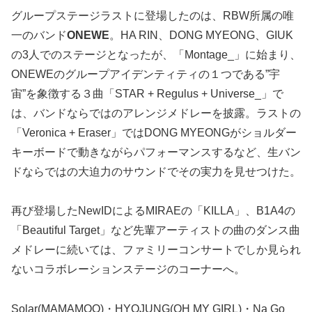
グループステージラストに登場したのは、RBW所属の唯
一のバンド
ONEWE
。HA RIN、DONG MYEONG、GIUK
の3人でのステージとなったが、「Montage_」に始まり、
ONEWEのグループアイデンティティの１つである”宇
宙”を象徴する３曲「STAR + Regulus + Universe_」で
は、バンドならではのアレンジメドレーを披露。ラストの
「Veronica + Eraser」ではDONG MYEONGがショルダー
キーボードで動きながらパフォーマンスするなど、生バン
ドならではの大迫力のサウンドでその実力を見せつけた。
再び登場したNewIDによるMIRAEの「KILLA」、B1A4の
「Beautiful Target」など先輩アーティストの曲のダンス曲
メドレーに続いては、ファミリーコンサートでしか見られ
ないコラボレーションステージのコーナーへ。
Solar(MAMAMOO)・HYOJUNG(OH MY GIRL)・Na Go