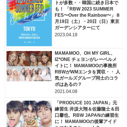
トが多数・・韓国に続き日本で
も！ 「RBW 2023 SUMMER
FES〜Over the Rainbow〜」８
月19日（土）・20日（日）東京
ガーデンシアターにて
2023.04.18
MAMAMOO、OH MY GIRL、
IZ*ONE チェヨンがレーベルメ
イトに！ MAMAMOOの事務所
RBWがWMエンタを買収・・ 人
気ガールズグループ同士のコラ
ボはあるの？
2021.04.08
「PRODUCE 101 JAPAN」元
練習生 井汲大翔＆佐藤隆士＆田
口馨也、RBW JAPANの練習生
に！ MAMAMOOの後輩アイド