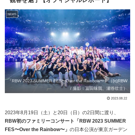
観客を魅了【オフィシャルレポート】
NEWS
『RBW 2023 SUMMER FES〜Over the Rainbow〜』（(c)RBW
/ 撮影：冨田味我、瀬谷壮士）
2023.08.22
2023年8月19日（土）と20日（日）の2日間に渡り、
RBW初のファミリーコンサート「RBW 2023 SUMMER
FES〜Over the Rainbow〜」
の日本公演が東京ガーデン