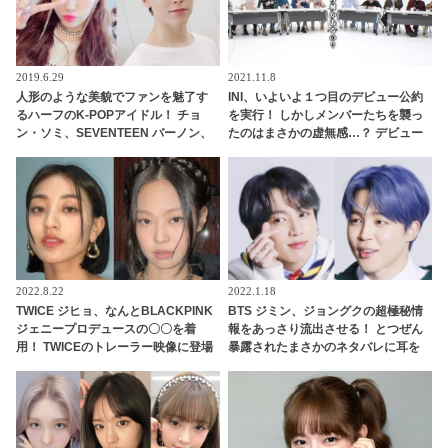
2019.6.29
2021.11.8
人形のような美貌でファンを魅了す
INI、いよいよ１つ目のデビュー公約
るハーフのK-POPアイドル！ チョ
を実行！ しかしメンバーたちを襲っ
ン・ソミ、SEVENTEEN バーノン、
たのはまさかの虚無感…？ デビュー
MOMOLAND ナンシー…
公約の意味すら見失ってしまうほど
アレに苦しめられたメンバーたちの
バラエティセンスにくぎづけ
2022.8.22
2022.1.18
TWICE ジヒョ、なんとBLACKPINK
BTS ジミン、ジョングクの超極秘情
ジェニープロデュースの〇〇を着
報をあっさり流出させる！ とつぜん
用！ TWICEのトレーラー映像に登場
暴露されたまさかのネタバレに耳を
したそのアイテムに注目殺到！ 意外
疑うファン続出… それを言っちゃっ
な場面でのコラボにファン大興奮
ていいの…？ 予想だにしなかった展
開が面白すぎる