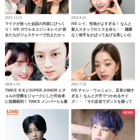
2022.11.15
2022.6.22
マイクが拾った会話の内容にびっく
IVE レイ、性格がよすぎる！ なんと
り！ IVE ガウル＆ユジン＆レイが 彼
新人スタッフのミスを自ら・・ 躊躇
女たちがジェスチャーで伝えたかっ
なく相手をかばってあげる美しい心
たこととは？ スタッフに見せた優し
に感動が止まらない
すぎる気づかいにほっこり
2020.1.31
2022.7.20
TWICE モモとSUPER JUNIOR ヒチ
IVE チャン・ウォニョン、足首が細す
ョルの交際をジョークにした司会者
ぎる！ なんと片手でつかめるサイ
に批難殺到！ TWICE メンバーらも微
ズ・・ 「その足首でダンスを踊って
妙な反応
たの！？」 衝撃の細さに驚愕
NEWS