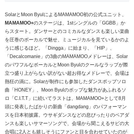
SolarとMoon ByulによるMAMAMOO初の公式ユニット、
MAMAMOO+
のステージは、1stシングルの「GGBB」か
らスタート。ダンサーとのコミカルなダンスも楽しい楽曲
を圧巻のボーカルで魅せ、ミュージカルを見ているかのよ
うに感じるほど。「Dingga」に始まり、「HIP」、
「Decalcomanie」の3曲のMAMAMOOメドレーは、Solar
のパワフルなボーカルとMoon Byulのクールなラップが際
立つ盛り上がらない訳がない超お得なメドレーで、会場は
熱狂の渦に。Solarが制作にも参加したダンスポップソロ
曲「HONEY」、Moon Byulのポップな魅力があふれるソ
ロ「C.I.T.T」に続いてラストは、MAMAMOO+として8月
頭に発表したばかりの新曲「dangdang」のパフォーマン
スを日本初披露。ウサギダンスなどの息ぴったりのペアダ
ンスも楽しいサマーソングで、会場から聞こえるサビの大
合唱に2人とも嬉しそうにファンと目を合わせていたのが