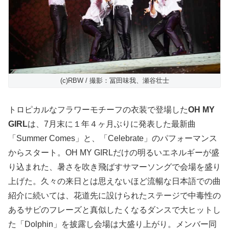
(c)RBW / 撮影：冨田味我、瀬谷壮士
トロピカルなフラワーモチーフの衣装で登場した
OH MY
GIRL
は、7月末に１年４ヶ月ぶりに発表した最新曲
「Summer Comes」と、「Celebrate」のパフォーマンス
からスタート。OH MY GIRLだけの明るいエネルギーが盛
り込まれた、暑さを吹き飛ばすサマーソングで会場を盛り
上げた。久々の来日とは思えないほど流暢な日本語での曲
紹介に続いては、花道先に設けられたステージで中毒性の
あるサビのフレーズと真似したくなるダンスで大ヒットし
た「Dolphin」を披露し会場は大盛り上がり。メンバー同