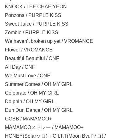
KNOCK / LEE CHAE YEON
Ponzona / PURPLE KISS
Sweet Juice / PURPLE KISS
Zombie / PURPLE KISS
We haven’t broken up yet / VROMANCE
Flower / VROMANCE
Beautiful Beautiful / ONF
All Day / ONF
We Must Love / ONF
Summer Comes / OH MY GIRL
Celebrate / OH MY GIRL
Dolphin / OH MY GIRL
Dun Dun Dance / OH MY GIRL
GGBB / MAMAMOO+
MAMAMOOメドレー / MAMAMOO+
HONEY(Solarソロ) + C.I.T.T(Moon Byulソロ) /