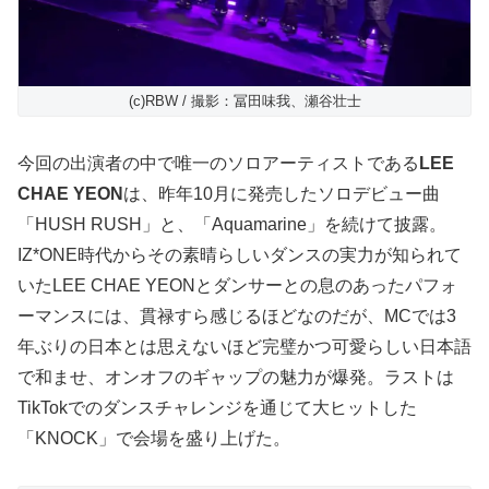
(c)RBW / 撮影：冨田味我、瀬谷壮士
今回の出演者の中で唯一のソロアーティストである
LEE
CHAE YEON
は、昨年10月に発売したソロデビュー曲
「HUSH RUSH」と、「Aquamarine」を続けて披露。
IZ*ONE時代からその素晴らしいダンスの実力が知られて
いたLEE CHAE YEONとダンサーとの息のあったパフォ
ーマンスには、貫禄すら感じるほどなのだが、MCでは3
年ぶりの日本とは思えないほど完璧かつ可愛らしい日本語
で和ませ、オンオフのギャップの魅力が爆発。ラストは
TikTokでのダンスチャレンジを通じて大ヒットした
「KNOCK」で会場を盛り上げた。