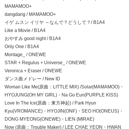
MAMAMOO+
dangdang / MAMAMOO+
イゲ ムスン イリヤ ～なんで？どうして？/ B1A4
Like a Movie / B1A4
おやすみ good night / B1A4
Only One / B1A4
Montage_ / ONEWE
STAR + Regulus + Universe_ / ONEWE
Veronica + Eraser / ONEWE
ダンス曲メドレー / New ID
Woman Like Me(原曲：LITTLE MIX) /Solar(MAMAMOO)・
HYOJUNG(OH MY GIRL)・Na Go Eun(PURPLE KISS)
Love In The Ice(原曲：東方神起) / Park Hyun
Kyu(VROMANCE)・HYOJIN(ONF)・SEO HO(ONEUS)・
DONG MYEONG(ONEWE)・LIEN (MIRAE)
Now (原曲：Trouble Maker) / LEE CHAE YEON・HWAN