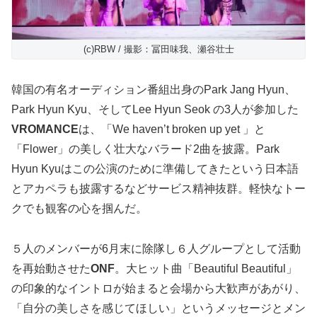
(c)RBW / 撮影：冨田味我、瀬谷壮士
韓国の有名オーディション番組出身のPark Jang Hyun、
Park Hyun Kyu、そしてLee Hyun Seok の3人が参加した
VROMANCE
は、「We haven’t broken up yet 」と
「Flower」の美しく壮大なバラード2曲を披露。Park
Hyun Kyuはこの公演のために準備してきたという日本語
とアカペラも披露するなどサービス精神抜群。軽快なトー
クでも観客の心を掴んだ。
５人のメンバーが6月末に除隊し６人グループとして活動
を再始動させた
ONF
。大ヒット曲「Beautiful Beautiful」
の印象的なイントロが始まると会場から大歓声があがり、
「自分の美しさを感じてほしい」というメッセージとメン