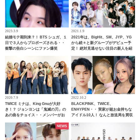
2023.3.9
2021.1.9
結婚モテ期到来？！ BTS シュガ、１
2021年は、BigHit、SM、JYP、YG
日で３人からプロポーズされる・・
から続々と新グループがデビュー予
衝撃の告白シーンにファン爆笑
定！ 絶対見逃せない注目の新人を紹
介
2020.7.9
2022.10.2
TWICE ミナは、King Gnuが大好
BLACKPINK、TWICE、
き！？ ジョンヨンは「鬼滅の刃」の
ENHYPEN・・ 実家が超お金持ちな
あの曲をチョイス・・メンバーがお
アイドル10人！ なんと放送局を買収
すすめの曲をシェア
できるほどの財力！ 桁違いな裕福さ
にびっくり
NEWS