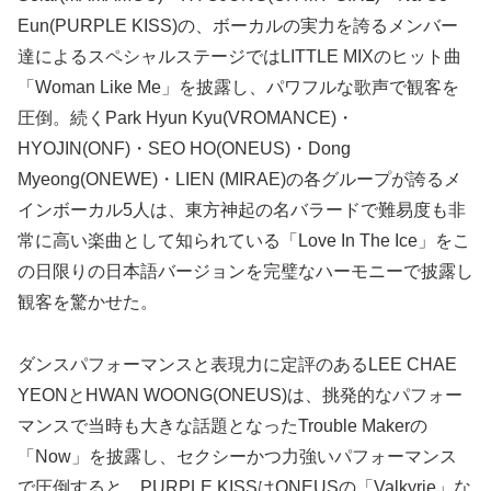
Eun(PURPLE KISS)の、ボーカルの実力を誇るメンバー
達によるスペシャルステージではLITTLE MIXのヒット曲
「Woman Like Me」を披露し、パワフルな歌声で観客を
圧倒。続くPark Hyun Kyu(VROMANCE)・
HYOJIN(ONF)・SEO HO(ONEUS)・Dong
Myeong(ONEWE)・LIEN (MIRAE)の各グループが誇るメ
インボーカル5人は、東方神起の名バラードで難易度も非
常に高い楽曲として知られている「Love In The Ice」をこ
の日限りの日本語バージョンを完璧なハーモニーで披露し
観客を驚かせた。
ダンスパフォーマンスと表現力に定評のあるLEE CHAE
YEONとHWAN WOONG(ONEUS)は、挑発的なパフォー
マンスで当時も大きな話題となったTrouble Makerの
「Now」を披露し、セクシーかつ力強いパフォーマンス
で圧倒すると、PURPLE KISSはONEUSの「Valkyrie」な