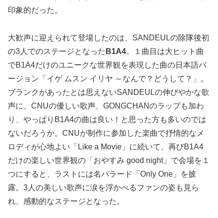
印象的だった。
大歓声に迎えられて登場したのは、SANDEULの除隊後初
の3人でのステージとなった
B1A4
。１曲目は大ヒット曲
でB1A4だけのユニークな世界観を表現した曲の日本語バ
ージョン「イゲ ムスン イリヤ ～なんで？どうして？」。
ブランクがあったとは思えないSANDEULの伸びやかな歌
声に、CNUの優しい歌声、GONGCHANのラップも加わ
り、やっぱりB1A4の曲は良い！と思った方も多いのでは
ないだろうか。CNUが制作に参加した楽曲で抒情的なメ
ロディが心地よい「Like a Movie」に続いて、再びB1A4
だけの楽しい世界観の「おやすみ good night」で会場を１
つにすると、ラストには名バラード「Only One」を披
露。3人の美しい歌声に涙を浮かべるファンの姿も見ら
れ、感動的なステージとなった。