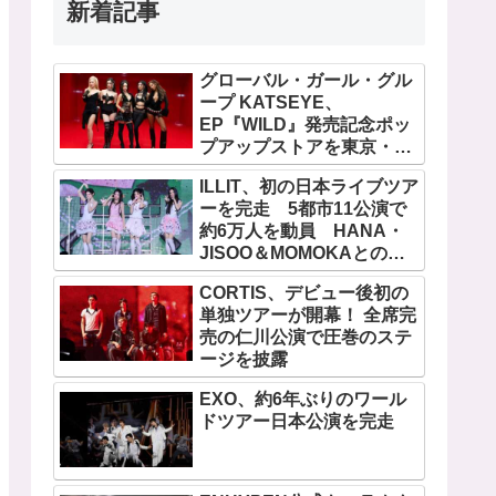
新着記事
グローバル・ガール・グル
ープ KATSEYE、
EP『WILD』発売記念ポッ
プアップストアを東京・原
宿で開催 限定グッズも登
ILLIT、初の日本ライブツア
場
ーを完走 5都市11公演で
約6万人を動員 HANA・
JISOO＆MOMOKAとのス
ペシャルコラボも実現
CORTIS、デビュー後初の
単独ツアーが開幕！ 全席完
売の仁川公演で圧巻のステ
ージを披露
EXO、約6年ぶりのワール
ドツアー日本公演を完走