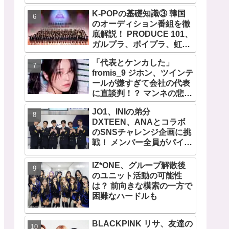
が伝わる愛用品にほっこり
K-POPの基礎知識③ 韓国
のオーディション番組を徹
底解説！ PRODUCE 101、
ガルプラ、ボイプラ、虹プ
ロ・・ NiziUやKep1er、
「代表とケンカした」
ZEROBASEONEら人気グ
fromis_9 ジホン、ツインテ
ループが続々と誕生！ JO1
ールが嫌すぎて会社の代表
やINI、ME:Iを生んだ日プま
に直談判！？ マンネの悲し
で一挙紹介
い運命・・？ 衝撃のエピソ
JO1、INIの弟分
ードに爆笑
DXTEEN、ANAとコラボ
のSNSチャレンジ企画に挑
戦！ メンバー全員がパイロ
ットに！？
IZ*ONE、グループ解散後
のユニット活動の可能性
は？ 前向きな模索の一方で
困難なハードルも
BLACKPINK リサ、友達の