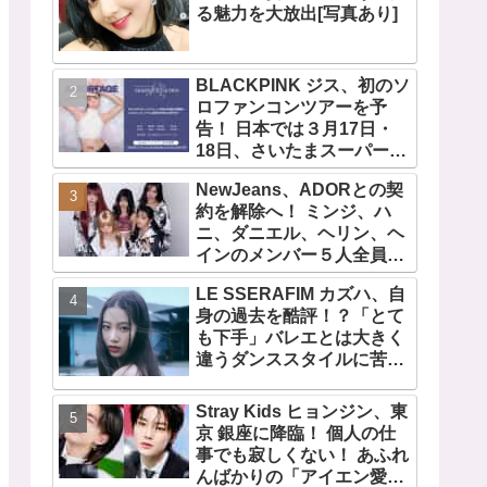
る魅力を大放出[写真あり]
BLACKPINK ジス、初のソ
ロファンコンツアーを予
告！ 日本では３月17日・
18日、さいたまスーパーア
リーナで開催決定！ コンセ
NewJeans、ADORとの契
プトは“愛のカケラ”！？ 14
約を解除へ！ ミンジ、ハ
日には新アルバム
ニ、ダニエル、ヘリン、ヘ
『AMORTAGE』もリリー
インのメンバー５人全員で
ス
緊急記者会見！
LE SSERAFIM カズハ、自
「NewJeans never
身の過去を酷評！？「とて
dies!」と微笑みの宣言！
も下手」バレエとは大きく
ADOR側、2029年まで契約
違うダンススタイルに苦
有効と主張
戦・・ めげることなく冷静
に努力を重ねる姿に称賛の
Stray Kids ヒョンジン、東
声続々
京 銀座に降臨！ 個人の仕
事でも寂しくない！ あふれ
んばかりの「アイエン愛」