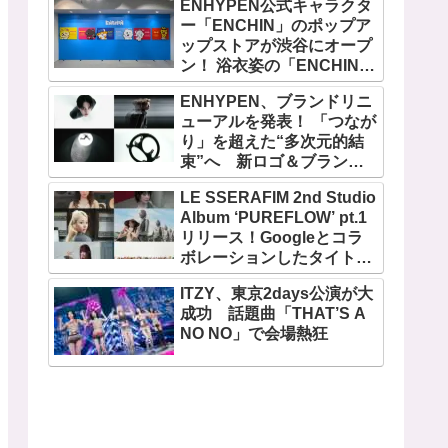
ENHYPEN公式キャラクタ
ー「ENCHIN」のポップア
ップストアが渋谷にオープ
ン！ 浴衣姿の「ENCHIN」
が登場
ENHYPEN、ブランドリニ
ューアルを発表！ 「つなが
り」を超えた“多次元的結
束”へ 新ロゴ＆ブランド
フィルム公開
LE SSERAFIM 2nd Studio
Album ‘PUREFLOW’ pt.1
リリース！Googleとコラ
ボレーションしたタイトル
曲「BOOMPALA」MVも公
ITZY、東京2days公演が大
開
成功 話題曲「THAT’S A
NO NO」で会場熱狂