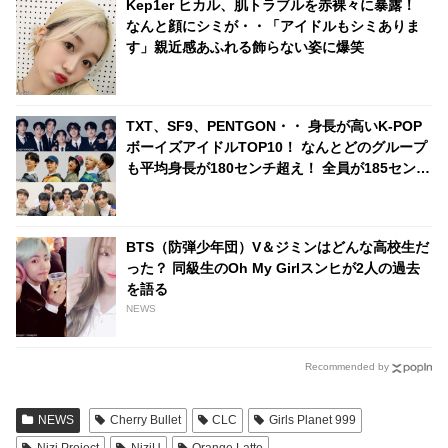
Kep1er ヒカル、肌トラブルを赤裸々に暴露！
なんと顔にシミが・・「アイドルもシミありま
す」親近感あふれる飾らない姿に爆笑
TXT、SF9、PENTGON・・ 身長が高いK-POP
ボーイズアイドルTOP10！ なんとどのグループ
も平均身長が180センチ超え！ 全員が185センチ
以上のグループも
BTS（防弾少年団）V＆ジミンはどんな高校生だ
った？ 同級生のOh My Girlスンヒが2人の過去
を語る
NEWS
Recommended by
NEWS
Cherry Bullet
CLC
Girls Planet 999