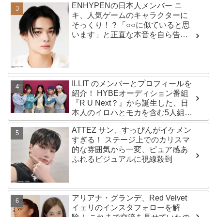
ENHYPENの日本人メンバー ニ
キ、人気ゲームのキャラクターに
そっくり！？「○○に似ていると思
います」と正直な本音を自ら告
白・・ あまりにもそっくりな見た
目にファン大爆笑「客観的な視点
で自分を見てるねｗｗ」
ILLIT のメンバーとプロフィールを
紹介！ HYBEオーディション番組
『R U Next？』から誕生した、日
本人のイロハとモカを含む5人組ガ
ールズグループ！ デビュー曲
ATTEZ サン、すっぴんがイケメン
「Magnetic」がいきなりの大ヒッ
すぎる！ ステージ上でのカリスマ
ト
的な雰囲気から一変、ピュア感あ
ふれるビジュアルに視線殺到
アリアナ・グランデ、Red Velvet
イェリのインスタフォローを解