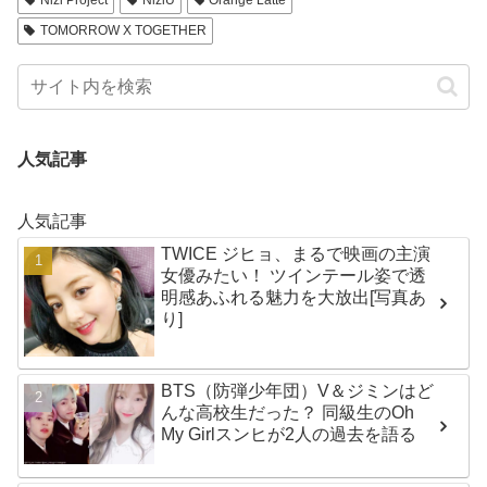
Nizi Project
NiziU
Orange Latte
TOMORROW X TOGETHER
人気記事
人気記事
TWICE ジヒョ、まるで映画の主演
女優みたい！ ツインテール姿で透
明感あふれる魅力を大放出[写真あ
り]
BTS（防弾少年団）V＆ジミンはど
んな高校生だった？ 同級生のOh
My Girlスンヒが2人の過去を語る