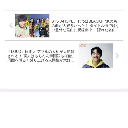
BTS J-HOPE、じつはBLACKPINKのあ
の曲が大好きだった！ タイトル曲ではな
い意外な選曲に視線集中！ 隠れた名曲と
して注目をあびるその楽曲とは？
「LOUD」日本人 アマルの人柄が大絶賛
される！ 実力はもちろん韓国語も堪能、
周囲を明るく盛り上げる人間性が大好
評！ さらに衝撃的な特技を披露し、J
.Y.Parkも興味津々[動画あり]