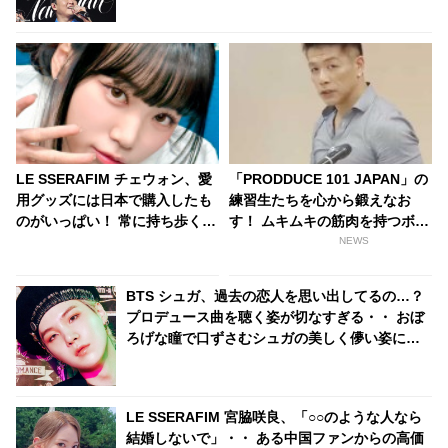
目殺到
LE SSERAFIM チェウォン、愛
「PRODDUCE 101 JAPAN」の
用グッズには日本で購入したも
練習生たちを心から鍛えなお
のがいっぱい！ 常に持ち歩くほ
す！ ムキムキの筋肉を持つボイ
どお気に入りなそのグッズと
ストレーナー「菅井秀憲」とは
NEWS
は・・ バッグから次々と出てく
いったいどんな人？
る日本のアイテムにびっくり
BTS シュガ、過去の恋人を思い出してるの…？
「バッグの中身がほぼ日本の物
プロデュース曲を聴く姿が切なすぎる・・ おぼ
だ」
ろげな瞳で口ずさむシュガの美しく儚い姿にく
ぎづけ
LE SSERAFIM 宮脇咲良、「○○のような人なら
結婚しないで」・・ ある中国ファンからの高価