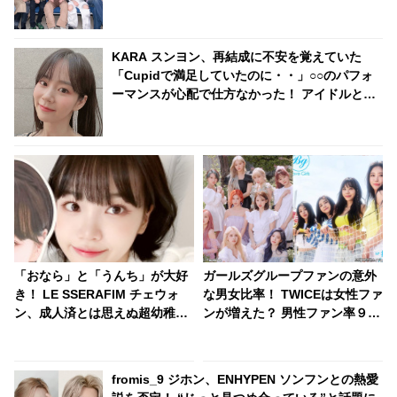
感動
KARA スンヨン、再結成に不安を覚えていた
「Cupidで満足していたのに・・」○○のパフォ
ーマンスが心配で仕方なかった！ アイドルとし
てのプライドが感じられる発言はさすがの一言
「おなら」と「うんち」が大好
ガールズグループファンの意外
き！ LE SSERAFIM チェウォ
な男女比率！ TWICEは女性ファ
ン、成人済とは思えぬ超幼稚な
ンが増えた？ 男性ファン率９割
一面が明らかに！「おならトー
のグループも
ク」がまさかの大盛り上が
り・・ 衝撃的なシーンに爆笑
fromis_9 ジホン、ENHYPEN ソンフンとの熱愛