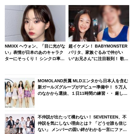
NMIXX ヘウォン、「目に光がな
超イケメン！ BABYMONSTER
い」表情が日本のあのキャラク
パリタ、家族ぐるみで仲がい
ターにそっくり！ シンクロ率
い“お兄さん”に注目殺到！ 歌
100％！ 焦点のない独特な目が
手、俳優として活躍するその人
おもしろすぎると爆笑
物とは？
MOMOLAND所属 MLDエンタから日本人を含む
新ガールズグループがデビュー準備中！ ５万人
のなかから選抜、１日11時間の練習・・ 厳しい
練習生の生活が明らかに
不仲説が出たって構わない！ SEVENTEEN、不
仲説を気にしない理由とは？ 「どうせ誰も信じ
ない」 メンバーの固い絆がわかる一言にファン