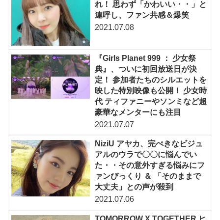
れ！ 思わず「かわいい・・」と
連呼し、ファン共感＆爆笑
2021.07.08
『Girls Planet 999 ： 少女祭
典』、ついに初回放送日が決
定！ 参加者たちのシルエットを
映した特別映像も公開！ 少女時
代 ティファニーやソンミなど超
豪華なメンターにも注目
2021.07.07
NiziU アヤカ、完ぺきなビジュ
アルのウラで〇〇に悩んでい
た・・その意外すぎる悩みにフ
ァンびっくり ＆ 「そのままで
大丈夫」との声が殺到
2021.07.06
TOMORROW X TOGETHER ヒ