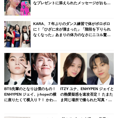
なプレゼントに添えられたメッセージがおもし
ろすぎる
KARA、７年ぶりのダンス練習で体がボロボロ
に！「ひざに水が溜まった」「階段を下りられ
なくなった」あまりの体力のなさにニコル驚
愕！ 振付を修正していたことを告白
BTS先輩のとなりは僕のもの！
ITZY ユナ、ENHYPEN ジェイと
ENHYPEN ジェイ、j-hopeの横
の熱愛疑惑を速攻否定！ たまた
に座りたくて横入り？！ かわい
ま同じ場所で撮られた写真・・
すぎる行動に大爆笑
迅速な対応に拍手