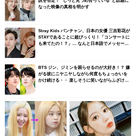
説を否定！ “じっと見つめ合っている”と話題に
なった映像の真相を明かす
Stray Kids バンチャン、日本の女優 三吉彩花が
STAYであることに超びっくり！「コンサートに
も来てたの！？」… なんと日本語でメッセージ
を送る… 照れくさそうに喜びを噛みしめる様子
がかわいすぎるとファンほっこり
BTS ジン、ジミンを困らせるのが大好き！？ 嫌
がる彼にニヤニヤしながら何度もちょっかいを
かけ続ける・・ 楽しそうに笑いながらふざけ合
う２人の姿にくぎづけ