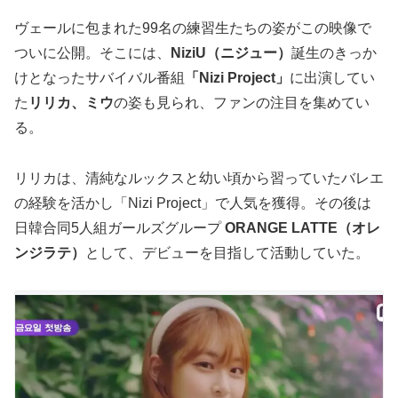
ヴェールに包まれた99名の練習生たちの姿がこの映像で
ついに公開。そこには、
NiziU（ニジュー）
誕生のきっか
けとなったサバイバル番組
「Nizi Project」
に出演してい
た
リリカ、ミウ
の姿も見られ、ファンの注目を集めてい
る。
リリカは、清純なルックスと幼い頃から習っていたバレエ
の経験を活かし「Nizi Project」で人気を獲得。その後は
日韓合同5人組ガールズグループ
ORANGE LATTE（オレ
ンジラテ）
として、デビューを目指して活動していた。