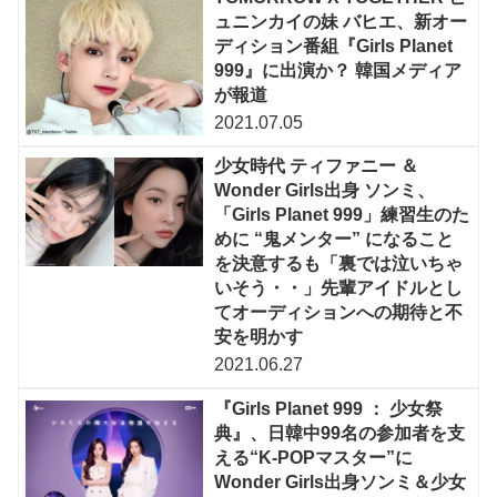
ュニンカイの妹 バヒエ、新オー
ディション番組『Girls Planet
999』に出演か？ 韓国メディア
が報道
2021.07.05
少女時代 ティファニー ＆
Wonder Girls出身 ソンミ、
「Girls Planet 999」練習生のた
めに “鬼メンター” になること
を決意するも「裏では泣いちゃ
いそう・・」先輩アイドルとし
てオーディションへの期待と不
安を明かす
2021.06.27
『Girls Planet 999 ： 少女祭
典』、日韓中99名の参加者を支
える“K-POPマスター”に
Wonder Girls出身ソンミ＆少女