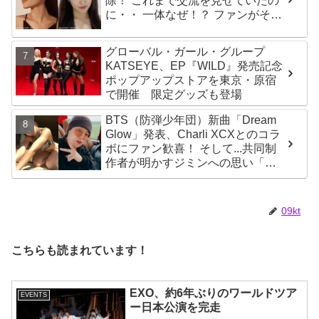
除！ これまで交流を見せていたの
に・・ 一体なぜ！？ ファンがその
理由を推測
グローバル・ガール・グループ
KATSEYE、EP『WILD』発売記念
ポップアップストアを東京・原宿
で開催 限定グッズも登場
BTS（防弾少年団）新曲「Dream
Glow」発表、Charli XCXとのコラ
ボにファン歓喜！ そして...共同制
作者が明かすジミンへの思い「彼
の夢、そして彼の絶望から生まれ
た歌」
09kt
こちらも読まれています！
EXO、約6年ぶりのワールドツア
EVENTS
ー日本公演を完走