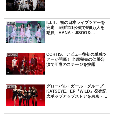
ILLIT、初の日本ライブツアーを
NEWS
完走 5都市11公演で約6万人を
動員 HANA・JISOO＆
MOMOKAとのスペシャルコラボ
も実現
CORTIS、デビュー後初の単独ツ
EVENTS
アーが開幕！ 全席完売の仁川公
演で圧巻のステージを披露
グローバル・ガール・グループ
NEWS
KATSEYE、EP『WILD』発売記
念ポップアップストアを東京・原
宿で開催 限定グッズも登場