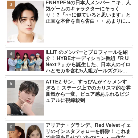
ENHYPENの日本人メンバー ニキ、人
気ゲームのキャラクターにそっく
り！？「○○に似ていると思います」と
正直な本音を自ら告白・・ あまりにも
そっくりな見た目にファン大爆笑「客
観的な視点で自分を見てるねｗｗ」
ILLIT のメンバーとプロフィールを紹
介！ HYBEオーディション番組『R U
Next？』から誕生した、日本人のイロ
ハとモカを含む5人組ガールズグルー
プ！ デビュー曲「Magnetic」がいき
ATTEZ サン、すっぴんがイケメンす
なりの大ヒット
ぎる！ ステージ上でのカリスマ的な雰
囲気から一変、ピュア感あふれるビジ
ュアルに視線殺到
アリアナ・グランデ、Red Velvet イェ
リのインスタフォローを解除！ これま
で交流を見せていたのに・・ 一体な