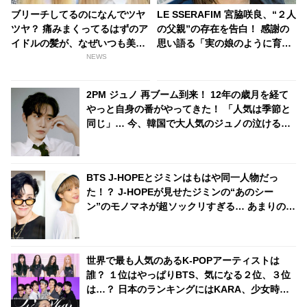
ブリーチしてるのになんでツヤ
LE SSERAFIM 宮脇咲良、“２人
ツヤ？ 痛みまくってるはずのア
の父親”の存在を告白！ 感謝の
イドルの髪が、なぜいつも美し
思い語る「実の娘のように育て
く見えるのか・・ その気になる
てくれて…」「幸せな人生を送
NEWS
ヒミツとは・・？
ってきた」センシティブな話題
にも臆せず堂々とした姿を見せ
2PM ジュノ 再ブーム到来！ 12年の歳月を経て
る彼女に称賛の声
やっと自身の番がやってきた！ 「人気は季節と
同じ」… 今、韓国で大人気のジュノの泣ける過
去とは？
BTS J-HOPEとジミンはもはや同一人物だっ
た！？ J-HOPEが見せたジミンの“あのシー
ン”のモノマネが超ソックリすぎる… あまりの再
現度にファンから驚きの声殺到
世界で最も人気のあるK-POPアーティストは
誰？ １位はやっぱりBTS、気になる２位、３位
は…？ 日本のランキングにはKARA、少女時代
もランクイン！ 各国の個性あふれるデータに注