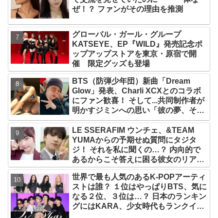
ぜ！？ ファンがその理由を推測
グローバル・ガール・グループ
KATSEYE、EP『WILD』発売記念ポ
ップアップストアを東京・原宿で開
催 限定グッズも登場
BTS（防弾少年団）新曲「Dream
Glow」発表、Charli XCXとのコラボ
にファン歓喜！ そして...共同制作者が
明かすジミンへの思い「彼の夢、そし
て彼の絶望から生まれた歌」
LE SSERAFIM ウンチェ、&TEAM
YUMAからの予期せぬ質問にタジタ
ジ！ それを私に聞くの…？ 内向的で
あるからこそ答えに困る彼女のリアク
ションがかわいすぎる
世界で最も人気のあるK-POPアーティ
ストは誰？ １位はやっぱりBTS、気に
なる２位、３位は…？ 日本のランキン
グにはKARA、少女時代もランクイ
ン！ 各国の個性あふれるデータに注目