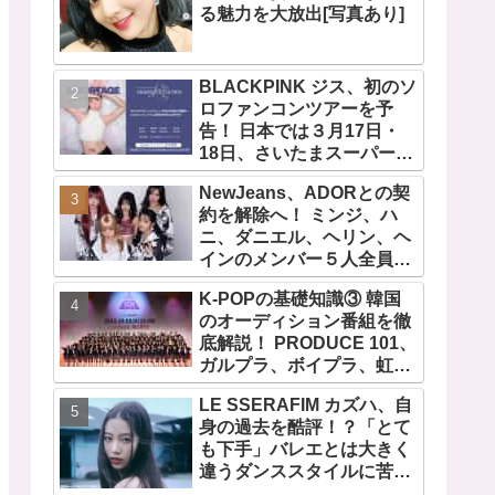
る魅力を大放出[写真あり]
BLACKPINK ジス、初のソ
ロファンコンツアーを予
告！ 日本では３月17日・
18日、さいたまスーパーア
リーナで開催決定！ コンセ
NewJeans、ADORとの契
プトは“愛のカケラ”！？ 14
約を解除へ！ ミンジ、ハ
日には新アルバム
ニ、ダニエル、ヘリン、ヘ
『AMORTAGE』もリリー
インのメンバー５人全員で
ス
緊急記者会見！
K-POPの基礎知識③ 韓国
「NewJeans never
のオーディション番組を徹
dies!」と微笑みの宣言！
底解説！ PRODUCE 101、
ADOR側、2029年まで契約
ガルプラ、ボイプラ、虹プ
有効と主張
ロ・・ NiziUやKep1er、
LE SSERAFIM カズハ、自
ZEROBASEONEら人気グ
身の過去を酷評！？「とて
ループが続々と誕生！ JO1
も下手」バレエとは大きく
やINI、ME:Iを生んだ日プま
違うダンススタイルに苦
で一挙紹介
戦・・ めげることなく冷静