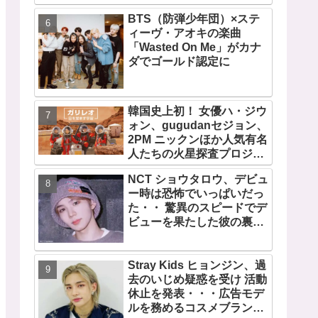
に努力を重ねる姿に称賛の
BTS（防弾少年団）×ステ
声続々
ィーヴ・アオキの楽曲
「Wasted On Me」がカナ
ダでゴールド認定に
韓国史上初！ 女優ハ・ジウ
ォン、gugudanセジョン、
2PM ニックンほか人気有名
人たちの火星探査プロジェ
クト！ 「ガリレオ 目を覚
NCT ショウタロウ、デビュ
ます宇宙」10月10日（水）
ー時は恐怖でいっぱいだっ
日本初放送決定
た・・ 驚異のスピードでデ
ビューを果たした彼の裏話
に注目
Stray Kids ヒョンジン、過
去のいじめ疑惑を受け 活動
休止を発表・・・広告モデ
ルを務めるコスメブランド