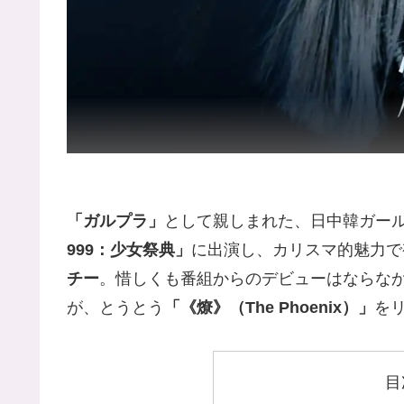
「ガルプラ」
として親しまれた、日中韓ガー
999：少女祭典」
に出演し、カリスマ的魅力で
チー
。惜しくも番組からのデビューはならな
が、とうとう
「《燎》（The Phoenix）」
を
目