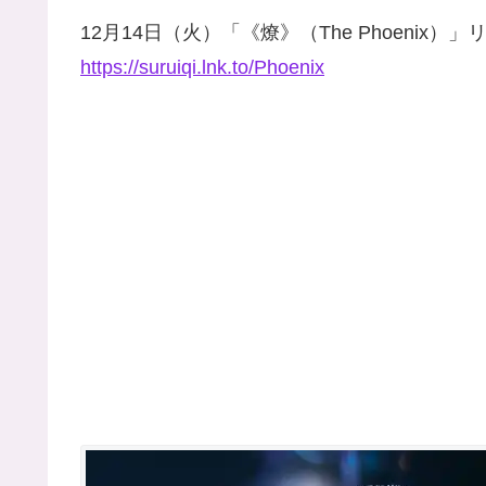
12月14日（火）「《燎》（The Phoenix）」
https://suruiqi.lnk.to/Phoenix