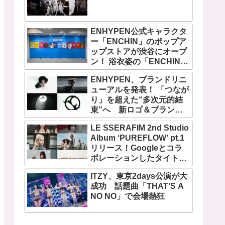
ENHYPEN公式キャラクタ
ー「ENCHIN」のポップア
ップストアが渋谷にオープ
ン！ 浴衣姿の「ENCHIN」
が登場
ENHYPEN、ブランドリニ
ューアルを発表！ 「つなが
り」を超えた“多次元的結
束”へ 新ロゴ＆ブランド
フィルム公開
LE SSERAFIM 2nd Studio
Album ‘PUREFLOW’ pt.1
リリース！Googleとコラ
ボレーションしたタイトル
曲「BOOMPALA」MVも公
ITZY、東京2days公演が大
開
成功 話題曲「THAT’S A
NO NO」で会場熱狂