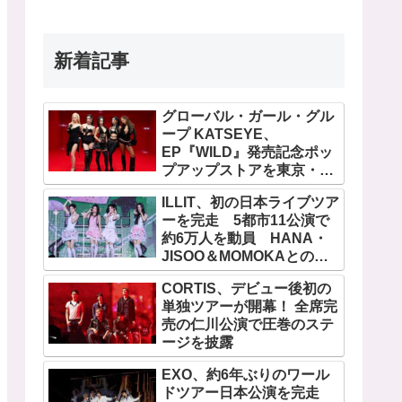
新着記事
グローバル・ガール・グル
ープ KATSEYE、
EP『WILD』発売記念ポッ
プアップストアを東京・原
宿で開催 限定グッズも登
ILLIT、初の日本ライブツア
場
ーを完走 5都市11公演で
約6万人を動員 HANA・
JISOO＆MOMOKAとのス
ペシャルコラボも実現
CORTIS、デビュー後初の
単独ツアーが開幕！ 全席完
売の仁川公演で圧巻のステ
ージを披露
EXO、約6年ぶりのワール
ドツアー日本公演を完走