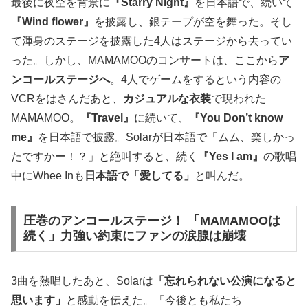
最後に夜空を背景に
『Starry Night』
を日本語で、続いて
『Wind flower』
を披露し、銀テープが空を舞った。そし
て渾身のステージを披露した4人はステージから去ってい
った。しかし、MAMAMOOのコンサートは、ここから
ア
ンコールステージへ
。4人でゲームをするという内容の
VCRをはさんだあと、
カジュアルな衣装
で現われた
MAMAMOO。
『Travel』
に続いて、
『You Don’t know
me』
を日本語で披露。Solarが日本語で「ムム、楽しかっ
たですかー！？」と絶叫すると、続く
『Yes I am』
の歌唱
中にWhee Inも
日本語で「愛してる」
と叫んだ。
圧巻のアンコールステージ！ 「MAMAMOOは
続く」力強い約束にファンの涙腺は崩壊
3曲を熱唱したあと、Solarは
「忘れられない公演になると
思います」
と感動を伝えた。「今後とも私たち