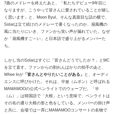
7曲のメドレーを終えたあと、「私たちデビュー9年目に
なりますが、こうやって皆さんに愛されていることが嬉し
く思います」と、Moon Byul。そんな真面目な話の横で、
Solarは立て続けのメドレーで暑くなったのか、扇風機の
風に当たりにいき、ファンから笑い声が漏れていた。なぜ
か「扇風機すご～い」と日本語で盛り上がるメンバーた
ち。
しかし当のSolarはすぐに「皆さんどうでしたか？」とMC
を立て直す。ファンからの割れんばかりの拍手のあと、
Whee Inが
「皆さんとやりたいことがある」
と、オーディ
エンスに呼びかけた。それは、무봉（ムボン）と呼ばれる
MAMAMOOの公式ペンライトでのウェーブだ。「무
（ム）」は韓国語で「大根」という意味で、ペンライトは
その名の通り大根の形と色をしている。メンバーの掛け声
と共に、会場では一斉にMAMAMOOコンサートの名物で