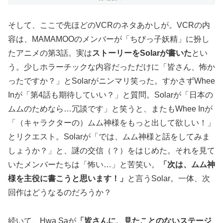
そして、ここで先ほどのVCRのネタあかしが。VCRの内
容は、MAMAMOOのメンバーが「ちびっ子妖精」に扮し
たアニメの第3話。実は
ストーリーをSolarが書いた
とい
う。少しホラーチックな内容だっただけに「皆さん、怖か
ったですか？」とSolarがニンマリ笑った。すかさずWhee
Inが「第4話も期待していい？」と質問。Solarが「日本の
ムムのためなら…冗談です」と笑うと、またもWhee Inが
「（キャラクターの）ムム神様をもっと出して欲しい！」
とリクエスト。Solarが「では、ムム神様と話をしてみま
しょうか？」と、謎の交信（？）をはじめた。それを見て
いたメンバーたちは「怖い…」と苦笑い。
「次は、ムム神
様を主役に書こうと思います！」
と言うSolar。一体、次
回作はどうなるのだろうか？
続いて、Hwa Saが
「皆さんに、見たことのないステージ