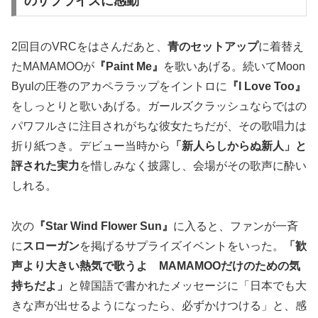
のサプライズに感動
2回目のVRCをはさんだあと、
青のセットアップ
に着替え
たMAMAMOOが
『Paint Me』
を歌いあげる。続いてMoon
Byulの圧巻のアカペララップをイントロに
『I Love Too』
をしっとりと歌いあげる。ガールズクラッシュならではの
パワフルさに注目されがちな彼女たちだが、その歌唱力は
折り紙つき。デビュー当時から
「新人らしからぬ新人」と
評された実力
を惜しみなく披露し、会場がその歌声に酔い
しれる。
次の
『Star Wind Flower Sun』
に入ると、ファンが一斉
に
スローガン
を掲げるサプライズイベントをいった。
「歓
声より大きい熱気で歌うよ MAMAMOOだけのための気
持ちだよ」
と韓国語で書かれたメッセージに「日本でも大
きな声が出せるようになったら、必ずかけつける」と、感