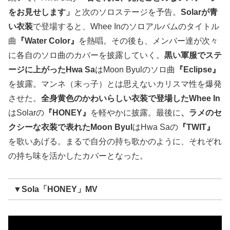
をお見せします」
と次のソロステージを予告。
Solarが青
い衣装
で登場すると、Whee Inのソロアルバムのタイトル
曲
『Water Color』
を熱唱。その後も、メンバー達が次々
に各自のソロ曲のカバーを披露していく。
黒い軍服でステ
ージに上がったHwa Sa
はMoon Byulのソロ曲
『Eclipse』
を披露。マンネ（末っ子）とは思えないカリスマ性を爆発
させた。
全身黄色のかわいらしい衣装で登場したWhee In
はSolarの
『HONEY』
を軽やかに披露。最後に
、ラメのセ
クシーな衣装で表れたMoon Byul
はHwa Saの
『TWIT』
を歌いあげる。まるで自分の持ち歌かのように、それぞれ
の持ち味を活かしたカバーとなった。
▼Sola「HONEY」MV