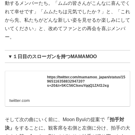
動するメンバーたち。「ムムの皆さんがこんなに喜んでく
れて幸せです」「ムムたちは元気でしたか？」と、「これ
から先、私たちがどんな新しい姿を見せるか楽しみにして
いてください」と、改めてファンとの再会を喜ぶメンバ
ー。
▼１日目のスローガンを持つMAMAMOO
https://twitter.com/mamamoo_japan/status/15
96511635883294720?
s=20&t=5KC56CIseuYqqQ1ZAf2Jxg
twitter.com
そして次の曲にいく前に、Moon Byulの提案で
「拍手対
決」
をすることに。観客席を右側と左側に分け、拍手の大