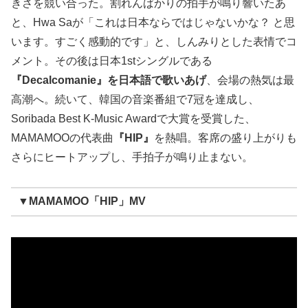
きさを競い合った。割れんばかりの拍手が鳴り響いたあ
と、Hwa Saが「これは日本ならではじゃないかな？ と思
います。すごく感動的です」と、しんみりとした表情でコ
メント。その後は日本1stシングルである
『Decalcomanie』を日本語で歌いあげ
、会場の熱気は最
高潮へ。続いて、韓国の音楽番組で7冠を達成し、
Soribada Best K-Music Awardで大賞を受賞した、
MAMAMOOの代表曲
『HIP』
を熱唱。客席の盛り上がりも
さらにヒートアップし、手拍子が鳴り止まない。
▼MAMAMOO「HIP」MV