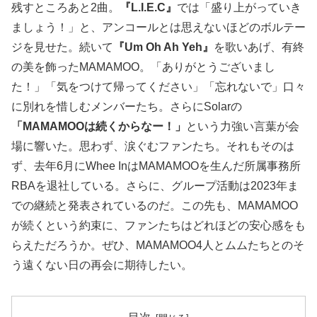
残すところあと2曲。
『L.I.E.C』
では「盛り上がっていき
ましょう！」と、アンコールとは思えないほどのボルテー
ジを見せた。続いて
『Um Oh Ah Yeh』
を歌いあげ、有終
の美を飾ったMAMAMOO。「ありがとうございまし
た！」「気をつけて帰ってください」「忘れないで」口々
に別れを惜しむメンバーたち。さらにSolarの
「MAMAMOOは続くからなー！」
という力強い言葉が会
場に響いた。思わず、涙ぐむファンたち。それもそのは
ず、去年6月にWhee InはMAMAMOOを生んだ所属事務所
RBAを退社している。さらに、グループ活動は2023年ま
での継続と発表されているのだ。この先も、MAMAMOO
が続くという約束に、ファンたちはどれほどの安心感をも
らえただろうか。ぜひ、MAMAMOO4人とムムたちとのそ
う遠くない日の再会に期待したい。