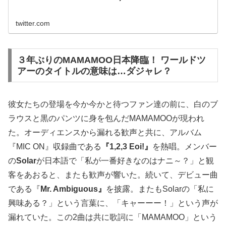
twitter.com
３年ぶりのMAMAMOO日本降臨！ ワールドツ
アーのタイトルの意味は…ダジャレ？
彼女たちの登場を今か今かと待つファン達の前に、白のブ
ラウスと黒のパンツに身を包んだMAMAMOOが現われ
た。オーディエンスから漏れる歓声と共に、アルバム
『MIC ON』収録曲である
『1,2,3 Eoi!』
を熱唱。メンバー
の
Solar
が日本語で「私が一番好きなのはナニ～？」と観
客をあおると、またも歓声が響いた。続いて、デビュー曲
である『
Mr. Ambiguous』
を披露。またもSolarの「私に
興味ある？」という言葉に、「キャーーー！」という声が
漏れていた。この2曲は共に歌詞に「MAMAMOO」という