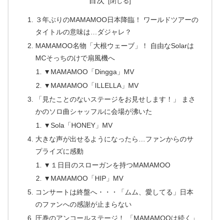
目次
３年ぶりのMAMAMOO日本降臨！ ワールドツアーの
タイトルの意味は…ダジャレ？
MAMAMOO名物「大根ウェーブ」！ 自由なSolarは
MCそっちのけで扇風機へ
▼MAMAMOO「Dingga」MV
▼MAMAMOO「ILLELLA」MV
「見たことのないステージをお見せします！」 まさ
かのソロ曲シャッフルに会場が沸いた
▼Sola「HONEY」MV
大きな声が出せるようになったら…ファンからのサ
プライズに感動
▼１日目のスローガンを持つMAMAMOO
▼MAMAMOO「HIP」MV
コンサートは終盤へ・・・「ムム、愛してる」日本
のファンへの感謝が止まらない
圧巻のアンコールステージ！ 「MAMAMOOは続く」