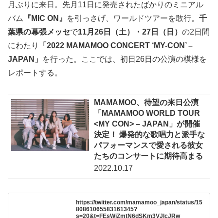
月ぶりに来日。先月11日に発売されたばかりのミニアル
バム
『MIC ON』
を引っさげ、ワールドツアーを敢行。
千
葉県の幕張メッセ
で
11月26日（土）・27日（日）
の2日間
にわたり
「2022 MAMAMOO CONCERT ‘MY-CON’ –
JAPAN」
を行った。ここでは、初日26日の公演の模様を
レポートする。
MAMAMOO、待望の来日公演
「MAMAMOO WORLD TOUR
<MY CON> – JAPAN」が開催
決定！ 爆発的な歌唱力と派手な
パフォーマンスで愛される彼女
たちのコンサートに期待高まる
2022.10.17
https://twitter.com/mamamoo_japan/status/15
80861065583161345?
s=20&t=FEsWjZmtN6dSKm3VJlcJRw