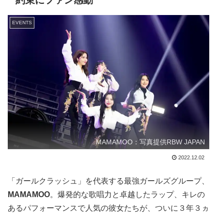
約束にファン感動
EVENTS
MAMAMOO：写真提供RBW JAPAN
2022.12.02
「ガールクラッシュ」を代表する最強ガールズグループ、
MAMAMOO
。爆発的な歌唱力と卓越したラップ、キレの
あるパフォーマンスで人気の彼女たちが、ついに３年３ヵ