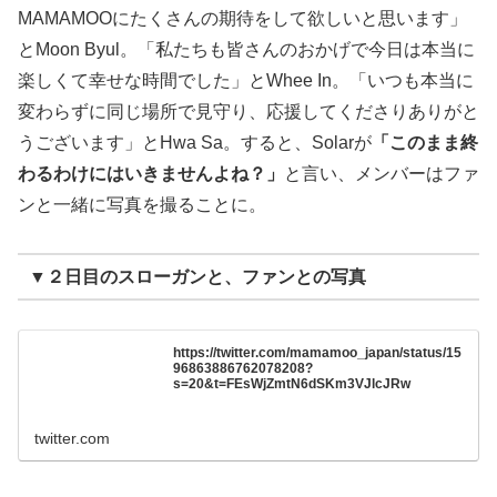
MAMAMOOにたくさんの期待をして欲しいと思います」
とMoon Byul。「私たちも皆さんのおかげで今日は本当に
楽しくて幸せな時間でした」とWhee In。「いつも本当に
変わらずに同じ場所で見守り、応援してくださりありがと
うございます」とHwa Sa。すると、Solarが
「このまま終
わるわけにはいきませんよね？」
と言い、メンバーはファ
ンと一緒に写真を撮ることに。
▼２日目のスローガンと、ファンとの写真
https://twitter.com/mamamoo_japan/status/15
96863886762078208?
s=20&t=FEsWjZmtN6dSKm3VJlcJRw
twitter.com