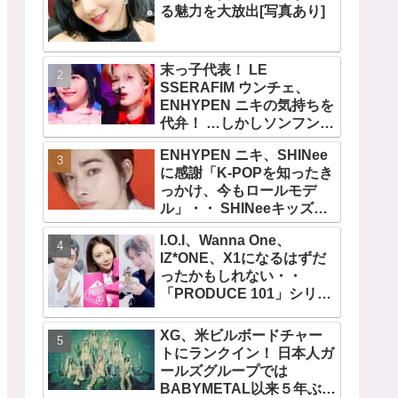
る魅力を大放出[写真あり]
末っ子代表！ LE
SSERAFIM ウンチェ、
ENHYPEN ニキの気持ちを
代弁！ …しかしソンフンは
全否定「うちの末っ子は違
ENHYPEN ニキ、SHINee
います」・・ かわいすぎる
に感謝「K-POPを知ったき
２人の会話に爆笑
っかけ、今もロールモデ
ル」・・ SHINeeキッズと
しての経験を経て６年ぶり
I.O.I、Wanna One、
に東京ドームに帰還した感
IZ*ONE、X1になるはずだ
想は？
ったかもしれない・・
「PRODUCE 101」シリー
ズの不正投票操作で脱落さ
せられた練習生12人の氏名
XG、米ビルボードチャー
が公表
トにランクイン！ 日本人ガ
ールズグループでは
BABYMETAL以来５年ぶり