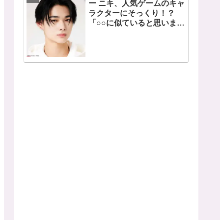
ー ニキ、人気ゲームのキャ
ラクターにそっくり！？
「○○に似ていると思いま
す」と正直な本音を自ら告
白・・ あまりにもそっくり
な見た目にファン大爆笑
「客観的な視点で自分を見
てるねｗｗ」