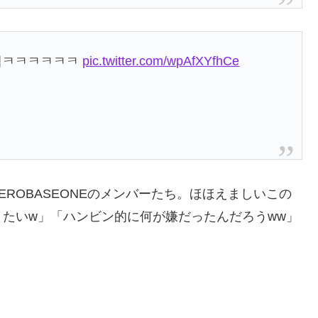
본뎈ㅋㅋㅋㅋㅋㅋ
pic.twitter.com/wpAfXYfhCe
ROBASEONEのメンバーたち。ほほえましいこの
たいw」「ハンビン的に何が嫌だったんだろうww」