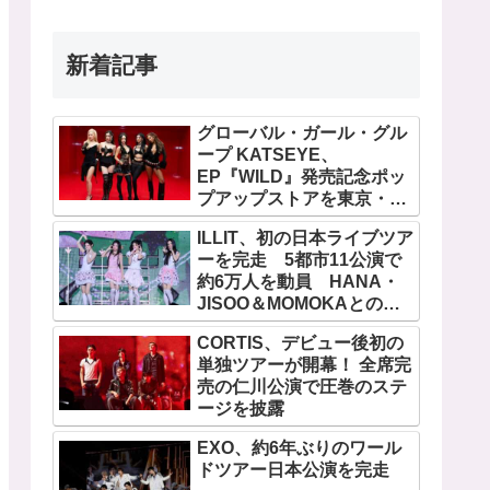
新着記事
グローバル・ガール・グル
ープ KATSEYE、
EP『WILD』発売記念ポッ
プアップストアを東京・原
宿で開催 限定グッズも登
ILLIT、初の日本ライブツア
場
ーを完走 5都市11公演で
約6万人を動員 HANA・
JISOO＆MOMOKAとのス
ペシャルコラボも実現
CORTIS、デビュー後初の
単独ツアーが開幕！ 全席完
売の仁川公演で圧巻のステ
ージを披露
EXO、約6年ぶりのワール
ドツアー日本公演を完走