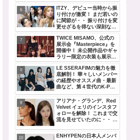
の快挙！ XGのグローバル
ITZY、デビュー当時から振
人気が止まらない…「コー
り付けが激変！ まだ若いの
チェラ2025」にも日本人唯
に関節が・・ 振り付けを変
一の出演
更せざるを得ない深刻な問
題とは
TWICE MISAMO、公式の
展示会『Masterpiece』を
開催中！ 未公開作品やギャ
ラリー限定の衣装も展示！
まさに最高傑作な世界に
LE SSERAFIMの魅力を徹
底解剖！ 華々しいメンバー
の経歴やオススメ曲・最新
曲など、第４世代のK-POP
ガールズグループをリード
する彼女たちのスゴさと
アリアナ・グランデ、Red
は？
Velvet イェリのインスタフ
ォローを解除！ これまで交
流を見せていたのに・・ 一
体なぜ！？ ファンがその理
由を推測
ENHYPENの日本人メンバ