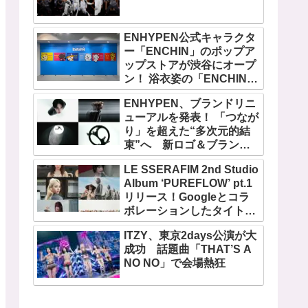
ENHYPEN公式キャラクタ
ー「ENCHIN」のポップア
ップストアが渋谷にオープ
ン！ 浴衣姿の「ENCHIN」
が登場
ENHYPEN、ブランドリニ
ューアルを発表！ 「つなが
り」を超えた“多次元的結
束”へ 新ロゴ＆ブランド
フィルム公開
LE SSERAFIM 2nd Studio
Album ‘PUREFLOW’ pt.1
リリース！Googleとコラ
ボレーションしたタイトル
曲「BOOMPALA」MVも公
ITZY、東京2days公演が大
開
成功 話題曲「THAT’S A
NO NO」で会場熱狂