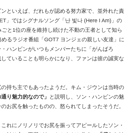
ビンといえば、だれもが認める努力家で、並外れた責
」ではシグナルソング「난 빛나 (Here I Am)」の
みごと1位の座を維持し続けた不動の王者として知ら
務めるラジオ番組「GOT7 ヨンジェの親しい友達」に
ン・ハンビンがいつもメンバーたちに「がんばろ
残していることも明らかになり、ファンは彼の誠実な
尻の持ち主でもあったようだ。キム・ジウンは当時の
の通り魅力的なので」
と説明し、ソン・ハンビンの魅
ンのお尻を触ったものの、怒られてしまったそうだ。
、これにノリノリでお尻を振ってアピールしたソン・