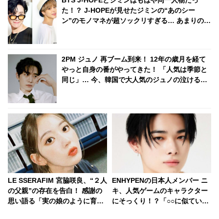
BTS J-HOPEとジミンはもはや同一人物だっ
た！？ J-HOPEが見せたジミンの“あのシー
ン”のモノマネが超ソックリすぎる… あまりの再
現度にファンから驚きの声殺到
2PM ジュノ 再ブーム到来！ 12年の歳月を経て
やっと自身の番がやってきた！ 「人気は季節と
同じ」… 今、韓国で大人気のジュノの泣ける過
去とは？
LE SSERAFIM 宮脇咲良、“２人
ENHYPENの日本人メンバー ニ
の父親”の存在を告白！ 感謝の
キ、人気ゲームのキャラクター
思い語る「実の娘のように育て
にそっくり！？「○○に似ている
てくれて…」「幸せな人生を送
と思います」と正直な本音を自