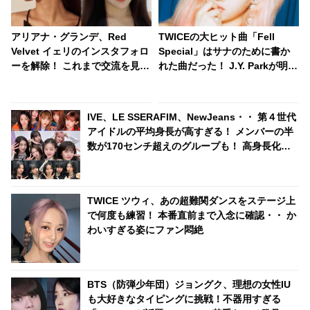
アリアナ・グランデ、Red
TWICEの大ヒット曲「Fell
Velvet イェリのインスタフォロ
Special」はサナのために書か
ーを解除！ これまで交流を見せ
れた曲だった！ J.Y. Parkが明か
ていたのに・・ 一体なぜ！？
す・・「サナを支えるメンバー
ファンがその理由を推測
の姿に胸が熱くなった」彼女た
ちの友情に敬意を表す
IVE、LE SSERAFIM、NewJeans・・ 第４世代
アイドルの平均身長が高すぎる！ メンバーの半
数が170センチ超えのグループも！ 高身長化を
実感する結果にビックリ
TWICE ツウィ、あの超難関ダンスをステージ上
で何度も練習！ 本番直前まで入念に確認・・ か
わいすぎる姿にファン悶絶
BTS（防弾少年団）ジョングク、理想の女性IU
も大好きなタイピングに挑戦！不器用すぎる