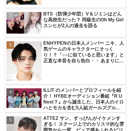
BTS（防弾少年団）V＆ジミンはどん
な高校生だった？ 同級生のOh My Girl
スンヒが2人の過去を語る
ENHYPENの日本人メンバー ニキ、人
気ゲームのキャラクターにそっく
り！？「○○に似ていると思います」と
正直な本音を自ら告白・・ あまりにも
そっくりな見た目にファン大爆笑「客
観的な視点で自分を見てるねｗｗ」
ILLIT のメンバーとプロフィールを紹
介！ HYBEオーディション番組『R U
Next？』から誕生した、日本人のイロ
ハとモカを含む5人組ガールズグルー
プ！ デビュー曲「Magnetic」がいき
ATTEZ サン、すっぴんがイケメンす
なりの大ヒット
ぎる！ ステージ上でのカリスマ的な雰
囲気から一変、ピュア感あふれるビジ