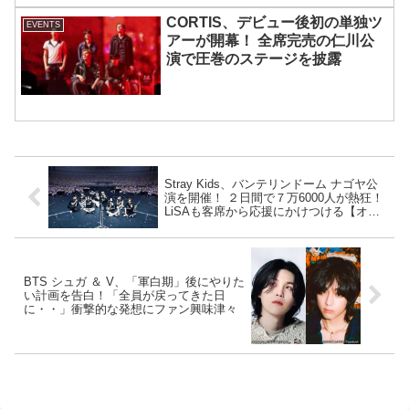
CORTIS、デビュー後初の単独ツ
EVENTS
アーが開幕！ 全席完売の仁川公
演で圧巻のステージを披露
Stray Kids、バンテリンドーム ナゴヤ公
演を開催！ ２日間で７万6000人が熱狂！
LiSAも客席から応援にかけつける【オフ
ィシャルレポート公開】
BTS シュガ ＆ V、「軍白期」後にやりた
い計画を告白！「全員が戻ってきた日
に・・」衝撃的な発想にファン興味津々