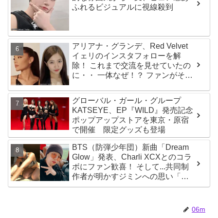
ふれるビジュアルに視線殺到
アリアナ・グランデ、Red Velvet
イェリのインスタフォローを解
除！ これまで交流を見せていたの
に・・ 一体なぜ！？ ファンがその
理由を推測
グローバル・ガール・グループ
KATSEYE、EP『WILD』発売記念
ポップアップストアを東京・原宿
で開催 限定グッズも登場
BTS（防弾少年団）新曲「Dream
Glow」発表、Charli XCXとのコラ
ボにファン歓喜！ そして...共同制
作者が明かすジミンへの思い「彼
の夢、そして彼の絶望から生まれ
た歌」
06m