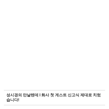
성시경의 만날텐데 l 화사 첫 게스트 신고식 제대로 치렀
습니다!