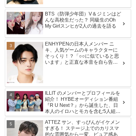
BTS（防弾少年団）V＆ジミンはど
んな高校生だった？ 同級生のOh
My Girlスンヒが2人の過去を語る
ENHYPENの日本人メンバー ニ
キ、人気ゲームのキャラクターに
そっくり！？「○○に似ていると思
います」と正直な本音を自ら告
白・・ あまりにもそっくりな見た
目にファン大爆笑「客観的な視点
で自分を見てるねｗｗ」
ILLIT のメンバーとプロフィールを
紹介！ HYBEオーディション番組
『R U Next？』から誕生した、日
本人のイロハとモカを含む5人組ガ
ールズグループ！ デビュー曲
ATTEZ サン、すっぴんがイケメン
「Magnetic」がいきなりの大ヒッ
すぎる！ ステージ上でのカリスマ
ト
的な雰囲気から一変、ピュア感あ