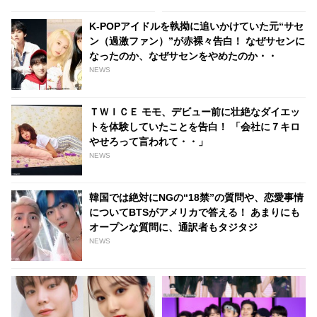
ってきた」センシティブな話題
ら告白・・ あまりにもそっくり
にも臆せず堂々とした姿を見せ
な見た目にファン大爆笑「客観
K-POPアイドルを執拗に追いかけていた元“サセ
る彼女に称賛の声
的な視点で自分を見てるねｗ
ン（過激ファン）”が赤裸々告白！ なぜサセンに
ｗ」
なったのか、なぜサセンをやめたのか・・
NEWS
ＴＷＩＣＥ モモ、デビュー前に壮絶なダイエッ
トを体験していたことを告白！ 「会社に７キロ
やせろって言われて・・」
NEWS
韓国では絶対にNGの“18禁”の質問や、恋愛事情
についてBTSがアメリカで答える！ あまりにも
オープンな質問に、通訳者もタジタジ
NEWS