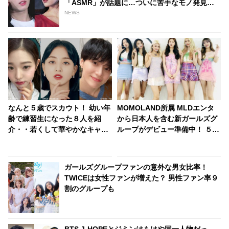
「ASMR」が話題に…ついに苦手なモノ発見？
[動画あり]
NEWS
なんと５歳でスカウト！ 幼い年
MOMOLAND所属 MLDエンタ
齢で練習生になった８人を紹
から日本人を含む新ガールズグ
介・・若くして華やかなキャリ
ループがデビュー準備中！ ５万
アを築いたアイドルに驚きの声
人のなかから選抜、１日11時間
続出
の練習・・ 厳しい練習生の生活
が明らかに
ガールズグループファンの意外な男女比率！
TWICEは女性ファンが増えた？ 男性ファン率９
割のグループも