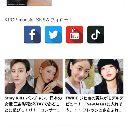
KPOP monster SNSをフォロー！
Stray Kids バンチャン、日本の
TWICE ジヒョの実妹がモデルデ
女優 三吉彩花がSTAYであるこ
ビュー！ 「NewJeansに入れそ
とに超びっくり！「コンサート
う」・・ フレッシュさあふれる
にも来てたの！？」… なんと日
華やかなビジュアルに視線くぎ
本語でメッセージを送る… 照れ
付け