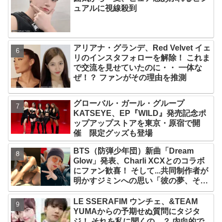
ュアルに視線殺到
アリアナ・グランデ、Red Velvet イェ
リのインスタフォローを解除！ これま
で交流を見せていたのに・・ 一体な
ぜ！？ ファンがその理由を推測
グローバル・ガール・グループ
KATSEYE、EP『WILD』発売記念ポ
ップアップストアを東京・原宿で開
催 限定グッズも登場
BTS（防弾少年団）新曲「Dream
Glow」発表、Charli XCXとのコラボ
にファン歓喜！ そして...共同制作者が
明かすジミンへの思い「彼の夢、そし
て彼の絶望から生まれた歌」
LE SSERAFIM ウンチェ、&TEAM
YUMAからの予期せぬ質問にタジタ
ジ！ それを私に聞くの…？ 内向的で