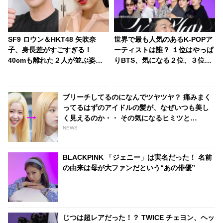
SF9 ロウン＆HKT48 矢吹奈
世界で最も人気のあるK-POPア
子、身長差がすごすぎる！
ーティストは誰？ １位はやっぱ
40cmも離れた２人が並ぶ姿に
りBTS、気になる２位、３位
視線殺到
は…？ 日本のランキングには
KARA、少女時代もランクイ
ン！ 各国の個性あふれるデータ
ブリーチしてるのになんでツヤツヤ？ 痛みまく
に注目殺到
ってるはずのアイドルの髪が、なぜいつも美し
く見えるのか・・ その気になるヒミツと
は・・？
NEWS
BLACKPINK 「ジェニー」は実名だった！ 名前
の由来は母が大ファンだという“あの俳優”
じつは超レアだった！？ TWICE チェヨン、ヘッ