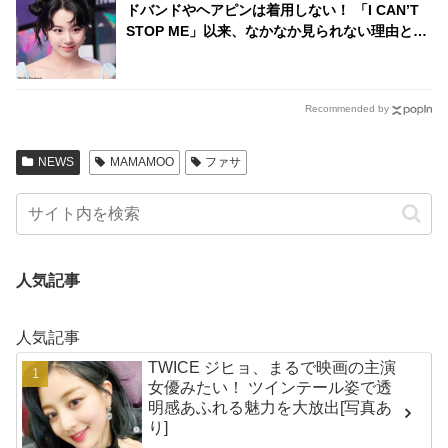
ドバンドやヘアピンは着用しない！ 「I CAN’T
STOP ME」以来、なかなか見られない理由と
は・・
Recommended by
NEWS
MAMAMOO
ファサ
人気記事
人気記事
TWICE ジヒョ、まるで映画の主演
女優みたい！ ツインテール姿で透
明感あふれる魅力を大放出[写真あ
り]