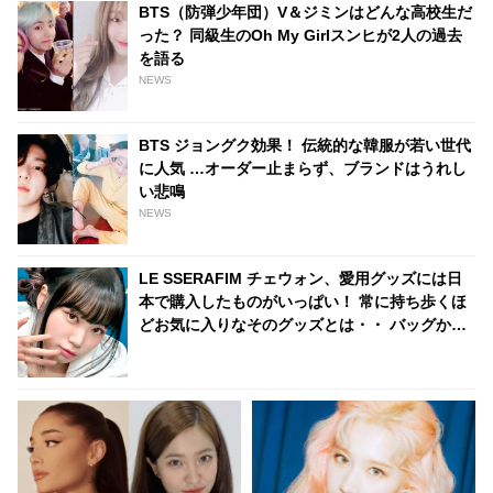
くさそうに喜びを噛みしめる様
BTS（防弾少年団）V＆ジミンはどんな高校生だ
子がかわいすぎるとファンほっ
った？ 同級生のOh My Girlスンヒが2人の過去
こり
を語る
NEWS
BTS ジョングク効果！ 伝統的な韓服が若い世代
に人気 …オーダー止まらず、ブランドはうれし
い悲鳴
NEWS
LE SSERAFIM チェウォン、愛用グッズには日
本で購入したものがいっぱい！ 常に持ち歩くほ
どお気に入りなそのグッズとは・・ バッグから
次々と出てくる日本のアイテムにびっくり「バ
ッグの中身がほぼ日本の物だ」