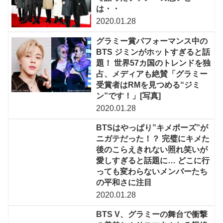
は・・
2020.01.28
グラミー賞パフォーマンス中の
BTS ジミンがホットすぎると話
題！ 世界57カ国のトレンドを独
占、メディアも絶賛「グラミー
受賞者はRMを見つめる“ジミ
ン”です！」[写真]
2020.01.28
BTSはやっぱり”キメポーズ”が
ニガテだった！？ 完璧にキメた
後のこらえきれない照れ笑いが
愛しすぎると話題に… どこに行
っても変わらないメンバーたち
の平和さに注目
2020.01.28
BTS V、グラミーの舞台で衝撃