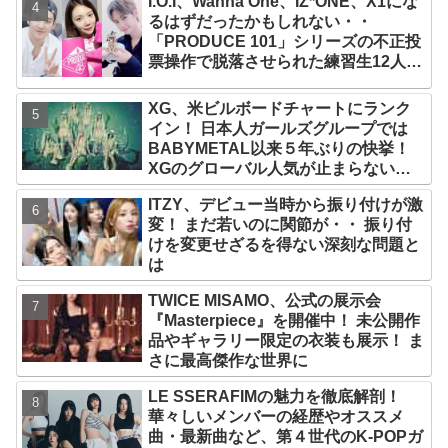
I.O.I、Wanna One、IZ*ONE、X1にな
るはずだったかもしれない・・
「PRODUCE 101」シリーズの不正投
票操作で脱落させられた練習生12人の
氏名が公表
XG、米ビルボードチャートにランク
イン！ 日本人ガールズグループでは
BABYMETAL以来５年ぶりの快挙！
XGのグローバル人気が止まらない…
「コーチェラ2025」にも日本人唯一の
ITZY、デビュー当時から振り付けが激
出演
変！ まだ若いのに関節が・・ 振り付
けを変更せざるを得ない深刻な問題と
は
TWICE MISAMO、公式の展示会
『Masterpiece』を開催中！ 未公開作
品やギャラリー限定の衣装も展示！ ま
さに最高傑作な世界に
LE SSERAFIMの魅力を徹底解剖！
華々しいメンバーの経歴やオススメ
曲・最新曲など、第４世代のK-POPガ