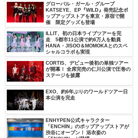
グローバル・ガール・グループ
KATSEYE、EP『WILD』発売記念ポ
ップアップストアを東京・原宿で開
催 限定グッズも登場
ILLIT、初の日本ライブツアーを完
走 5都市11公演で約6万人を動員
HANA・JISOO＆MOMOKAとのスペ
シャルコラボも実現
CORTIS、デビュー後初の単独ツアー
が開幕！ 全席完売の仁川公演で圧巻の
ステージを披露
EXO、約6年ぶりのワールドツアー日
本公演を完走
ENHYPEN公式キャラクター
「ENCHIN」のポップアップストアが
渋谷にオープン！ 浴衣姿の