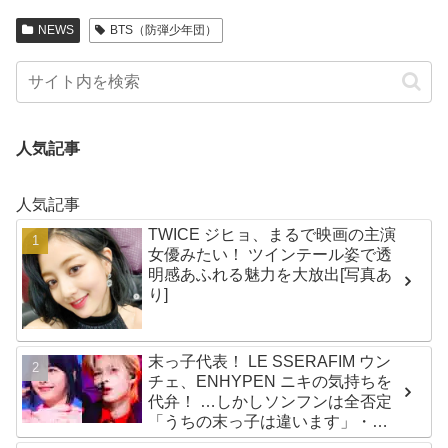
NEWS
BTS（防弾少年団）
人気記事
人気記事
TWICE ジヒョ、まるで映画の主演
女優みたい！ ツインテール姿で透
明感あふれる魅力を大放出[写真あ
り]
末っ子代表！ LE SSERAFIM ウン
チェ、ENHYPEN ニキの気持ちを
代弁！ …しかしソンフンは全否定
「うちの末っ子は違います」・・
かわいすぎる２人の会話に爆笑