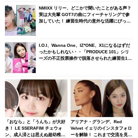
NMIXX リリー、どこかで聞いたことがある声？
実は大先輩 GOT7の曲にフィーチャリングで参
加していた！ 練習生時代の意外な活躍にびっく
り
I.O.I、Wanna One、IZ*ONE、X1になるはずだ
ったかもしれない・・「PRODUCE 101」シリ
ーズの不正投票操作で脱落させられた練習生12
人の氏名が公表
「おなら」と「うんち」が大好
アリアナ・グランデ、Red
き！ LE SSERAFIM チェウォ
Velvet イェリのインスタフォロ
ン、成人済とは思えぬ超幼稚な
ーを解除！ これまで交流を見せ