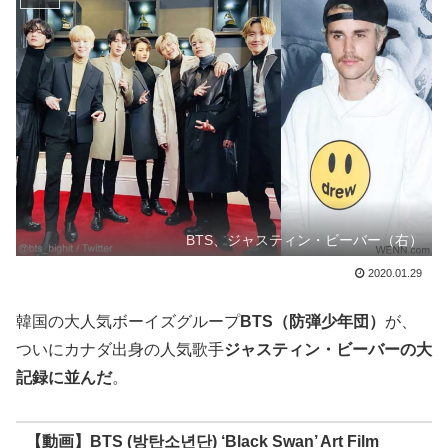
BTS、ジャスティン・ビーバー（右）
2020.01.29
韓国の大人気ボーイズグループ
BTS（防弾少年団）
が、
ついにカナダ出身の人気歌手
ジャスティン・ビーバーの大
記録に並んだ
。
【動画】BTS (방탄소년단) ‘Black Swan’ Art Film