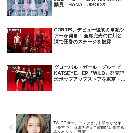
動員 HANA・JISOO＆
MOMOKAとのスペシャルコラボ
も実現
CORTIS、デビュー後初の単独ツ
EVENTS
アーが開幕！ 全席完売の仁川公
演で圧巻のステージを披露
グローバル・ガール・グループ
NEWS
KATSEYE、EP『WILD』発売記
念ポップアップストアを東京・原
宿で開催 限定グッズも登場
TWICE サナ、マスク姿でも華やかなオー
ラを放つ！ 休暇を終えて韓国に帰国する
姿をキャッチ[動画]