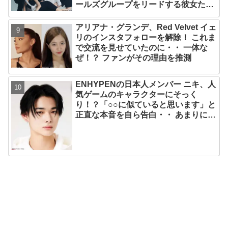
ールズグループをリードする彼女たち
のスゴさとは？
アリアナ・グランデ、Red Velvet イェ
リのインスタフォローを解除！ これま
で交流を見せていたのに・・ 一体な
ぜ！？ ファンがその理由を推測
ENHYPENの日本人メンバー ニキ、人
気ゲームのキャラクターにそっく
り！？「○○に似ていると思います」と
正直な本音を自ら告白・・ あまりにも
そっくりな見た目にファン大爆笑「客
観的な視点で自分を見てるねｗｗ」