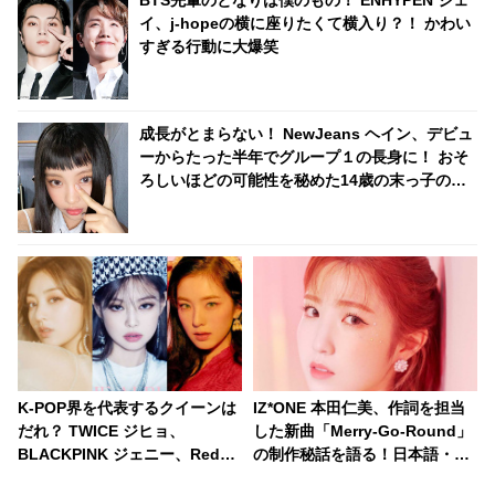
BTS先輩のとなりは僕のもの！ ENHYPEN ジェ
イ、j-hopeの横に座りたくて横入り？！ かわい
すぎる行動に大爆笑
成長がとまらない！ NewJeans ヘイン、デビュ
ーからたった半年でグループ１の長身に！ おそ
ろしいほどの可能性を秘めた14歳の末っ子の成
長ぶりに驚きの声
K-POP界を代表するクイーンは
IZ*ONE 本田仁美、作詞を担当
だれ？ TWICE ジヒョ、
した新曲「Merry-Go-Round」
BLACKPINK ジェニー、Red
の制作秘話を語る！日本語・韓
Velvet アイリーンをおさえ、み
国語のある違いに大苦戦・・？