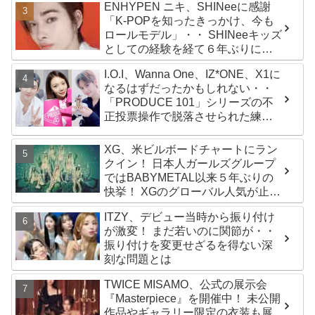
ENHYPEN ニキ、SHINeeに感謝
「K-POPを知ったきっかけ、今も
ロールモデル」・・ SHINeeキッズ
としての経験を経て６年ぶりに東
京ドームに帰還した感想は？
I.O.I、Wanna One、IZ*ONE、X1に
なるはずだったかもしれない・・
「PRODUCE 101」シリーズの不
正投票操作で脱落させられた練習
生12人の氏名が公表
XG、米ビルボードチャートにラン
クイン！ 日本人ガールズグループ
ではBABYMETAL以来５年ぶりの
快挙！ XGのグローバル人気が止ま
らない…「コーチェラ2025」にも
ITZY、デビュー当時から振り付け
日本人唯一の出演
が激変！ まだ若いのに関節が・・
振り付けを変更せざるを得ない深
刻な問題とは
TWICE MISAMO、公式の展示会
『Masterpiece』を開催中！ 未公開
作品やギャラリー限定の衣装も展