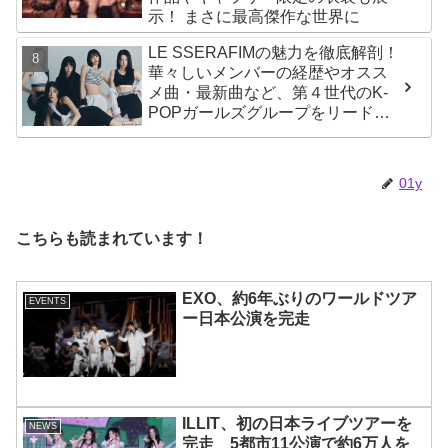
示！ まさに最高傑作な世界に
LE SSERAFIMの魅力を徹底解剖！
華々しいメンバーの経歴やオスス
メ曲・最新曲など、第４世代のK-
POPガールズグループをリードす
る彼女たちのスゴさとは？
01y
こちらも読まれています！
EXO、約6年ぶりのワールドツア
EVENTS
ー日本公演を完走
ILLIT、初の日本ライブツアーを
NEWS
完走 5都市11公演で約6万人を