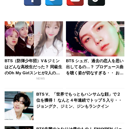
BTS（防弾少年団）V＆ジミン
BTS シュガ、過去の恋人を思い
はどんな高校生だった？ 同級生
出してるの…？ プロデュース曲
のOh My Girlスンヒが2人の過
を聴く姿が切なすぎる・・ おぼ
去を語る
ろげな瞳で口ずさむシュガの美
NEWS
しく儚い姿にくぎづけ
BTS V、「世界でもっともハンサムな顔」で２
位を獲得！ なんと４年連続でトップ５入り・・
ジョングク、ジミン、ジンもランクイン