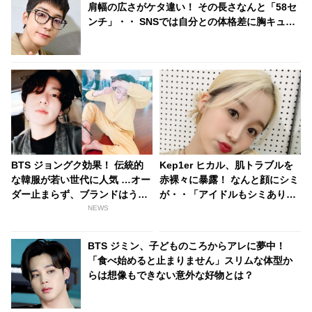
肩幅の広さがケタ違い！ その長さなんと「58セ
ンチ」・・ SNSでは自分との体格差に胸キュン
するファン続出
BTS ジョングク効果！ 伝統的
Kep1er ヒカル、肌トラブルを
な韓服が若い世代に人気 …オー
赤裸々に暴露！ なんと顔にシミ
ダー止まらず、ブランドはうれ
が・・「アイドルもシミありま
しい悲鳴
す」親近感あふれる飾らない姿
NEWS
に爆笑
BTS ジミン、子どものころからアレに夢中！
「食べ始めると止まりません」スリムな体型か
らは想像もできない意外な好物とは？