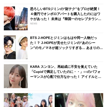
ごと“女王”の称号を手に入れた
のは・・
恐ろしいBTSジミンの“財テク”をプロが絶賛！
４億円でオンボロアパートを購入したのにはワ
ケがあった！ 未来は『韓国一のセレブタウン』
の地主になるってホント？
NEWS
BTS J-HOPEとジミンはもはや同一人物だっ
た！？ J-HOPEが見せたジミンの“あのシー
ン”のモノマネが超ソックリすぎる… あまりの再
現度にファンから驚きの声殺到
KARA スンヨン、再結成に不安を覚えていた
「Cupidで満足していたのに・・」○○のパフォ
ーマンスが心配で仕方なかった！ アイドルとし
てのプライドが感じられる発言はさすがの一言