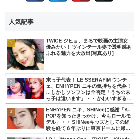
人気記事
TWICE ジヒョ、まるで映画の主演女
優みたい！ ツインテール姿で透明感あ
ふれる魅力を大放出[写真あり]
末っ子代表！ LE SSERAFIM ウンチ
ェ、ENHYPEN ニキの気持ちを代弁！
…しかしソンフンは全否定「うちの末
っ子は違います」・・ かわいすぎる２
人の会話に爆笑
ENHYPEN ニキ、SHINeeに感謝「K-
POPを知ったきっかけ、今もロールモ
デル」・・ SHINeeキッズとしての経
験を経て６年ぶりに東京ドームに帰還
した感想は？