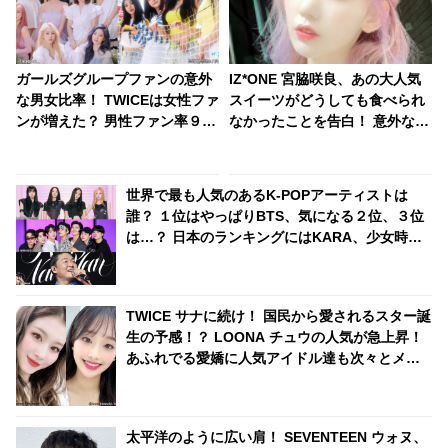
ガールズグループファンの意外
IZ*ONE 宮脇咲良、あの大人気
な男女比率！ TWICEは女性ファ
スイーツがどうしても食べられ
ンが増えた？ 男性ファン率９割
なかったことを告白！ 意外な苦
のグループも
手克服方法とは・・？［動画あ
り］
世界で最も人気のあるK-POPアーティストは
誰？ １位はやっぱりBTS、気になる２位、３位
は…？ 日本のランキングにはKARA、少女時代
もランクイン！ 各国の個性あふれるデータに注
目殺到
TWICE サナに続け！ 国民から愛されるスター誕
生の予感！？ LOONA チュウの人気が急上昇！
あふれでる愛嬌に人気アイドル達も次々とメロ
メロに[動画]
太平洋のように広い肩！ SEVENTEEN ウォヌ、