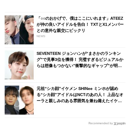
一面が明らかに！「おならトー
ていたのに・・ 一体なぜ！？
ク」がまさかの大盛り上が
ファンがその理由を推測
り・・ 衝撃的なシーンに爆笑
「○○のおかげで、僕はここにいれます」ATEEZ
が仲の良いアイドルを告白！ TXTとX1メンバー
との意外な親交にビックリ
NEWS
SEVENTEEN ジョンハンが“まさかのランキン
グ”で見事3位を獲得！ 完璧すぎるビジュアルか
らは想像もつかない”衝撃的なギャップ”が明ら
かに… 見る人を唖然とさせたジョンハンの意外
な一面にファン大爆笑
元祖“シカ顔”イケメン SHINee ミンホが認め
る“シカ顔”アイドルはNCTのあの人！ 上品なオ
ーラと親しみのある雰囲気を兼ね備えたイケメ
ンとは一体ダレ？
Recommended by