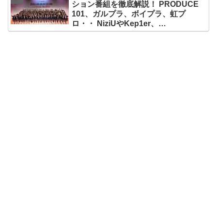
ション番組を徹底解説！ PRODUCE
101、ガルプラ、ボイプラ、虹プ
ロ・・ NiziUやKep1er、
ZEROBASEONEら人気グループが
続々と誕生！ JO1やINI、ME:Iを生ん
だ日プまで一挙紹介