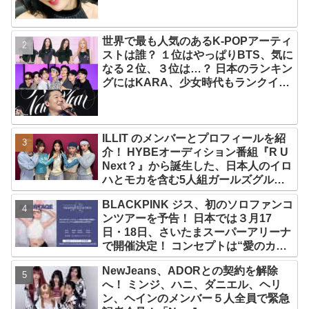
世界で最も人気のあるK-POPアーティ
ストは誰？ １位はやっぱりBTS、気に
なる２位、３位は…？ 日本のランキン
グにはKARA、少女時代もランクイ
ン！ 各国の個性あふれるデータに注目
殺到
ILLIT のメンバーとプロフィールを紹
介！ HYBEオーディション番組『R U
Next？』から誕生した、日本人のイロ
ハとモカを含む5人組ガールズグルー
プ！ デビュー曲「Magnetic」がいき
BLACKPINK ジス、初のソロファンコ
なりの大ヒット
ンツアーを予告！ 日本では３月17
日・18日、さいたまスーパーアリーナ
で開催決定！ コンセプトは“愛のカケ
ラ”！？ 14日には新アルバム
NewJeans、ADORとの契約を解除
『AMORTAGE』もリリース
へ！ ミンジ、ハニ、ダニエル、ヘリ
ン、ヘインのメンバー５人全員で緊急