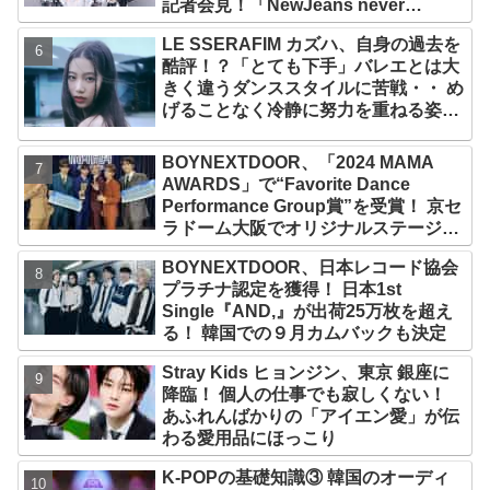
記者会見！「NewJeans never
dies!」と微笑みの宣言！ ADOR側、
LE SSERAFIM カズハ、自身の過去を
2029年まで契約有効と主張
酷評！？「とても下手」バレエとは大
きく違うダンススタイルに苦戦・・ め
げることなく冷静に努力を重ねる姿に
称賛の声続々
BOYNEXTDOOR、「2024 MAMA
AWARDS」で“Favorite Dance
Performance Group賞”を受賞！ 京セ
ラドーム大阪でオリジナルステージパ
フォーマンス披露！ 卒業パーティーを
BOYNEXTDOOR、日本レコード協会
コンセプトにスーツで魅了【動画あ
プラチナ認定を獲得！ 日本1st
り】
Single『AND,』が出荷25万枚を超え
る！ 韓国での９月カムバックも決定
Stray Kids ヒョンジン、東京 銀座に
降臨！ 個人の仕事でも寂しくない！
あふれんばかりの「アイエン愛」が伝
わる愛用品にほっこり
K-POPの基礎知識③ 韓国のオーディ