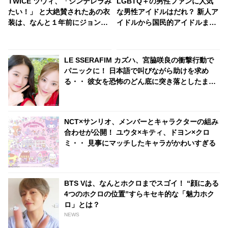
TWICE ツウィ、「シンデレラみ
LGBTQ＋の男性ファンに人気
たい！」 と大絶賛されたあの衣
な男性アイドルはだれ？ 新人ア
装は、なんと１年前にジョンヨ
イドルから国民的アイドルま
ンも着用していた！ 既視感を持
で・・ 圧倒的な支持を集める７
たせないアレンジとスタイリン
人とは
グに腕前に拍手喝采
LE SSERAFIM カズハ、宮脇咲良の衝撃行動で
パニックに！ 日本語で叫びながら助けを求め
る・・ 彼女を恐怖のどん底に突き落としたまさ
かのハプニングとは？
NCT×サンリオ、メンバーとキャラクターの組み
合わせが公開！ ユウタ×キティ、ドヨン×クロ
ミ・・ 見事にマッチしたキャラがかわいすぎる
BTS Vは、なんとホクロまでスゴイ！ “顔にある
4つのホクロの位置”すらキセキ的な「魅力ホク
ロ」とは？
NEWS