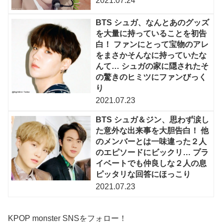
2021.07.24
BTS シュガ、なんとあのグッズ
を大量に持っていることを初告
白！ ファンにとって宝物のアレ
をまさかそんなに持っていたな
んて… シュガの家に隠されたそ
の驚きのヒミツにファンびっく
り
2021.07.23
BTS シュガ＆ジン、思わず涙し
た意外な出来事を大胆告白！ 他
のメンバーとは一味違った２人
のエピソードにビックリ… プラ
イベートでも仲良しな２人の息
ピッタリな回答にほっこり
2021.07.23
KPOP monster SNSをフォロー！