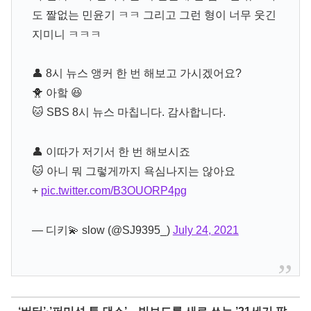
도 짤없는 민윤기 ㅋㅋ 그리고 그런 형이 너무 웃긴
지미니 ㅋㅋㅋ
👤 8시 뉴스 앵커 한 번 해보고 가시겠어요?
🐥 아핰 😆
🐱 SBS 8시 뉴스 마칩니다. 감사합니다.
👤 이따가 저기서 한 번 해보시죠
🐱 아니 뭐 그렇게까지 욕심나지는 않아요
+
pic.twitter.com/B3OUORP4pg
— 디키💫 slow (@SJ9395_)
July 24, 2021