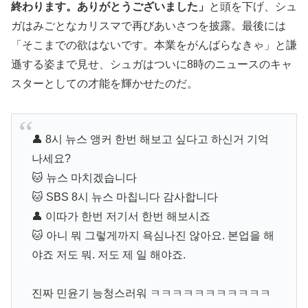
終わります。ありがとうございました」
と頭を下げ、シュ
ガはみごとなカリスマで再びあいさつを披露。最後には
「そこまでの欲はないです。本業をがんばらなきゃ」と謙
遜する姿まで見せ、シュガはついに8時のニュースのキャ
スターとしての才能を輝かせたのだ。
👤 8시 뉴스 앵커 한번 해보고 싶다고 하신거 기억
나세요?
🐱 뉴스 마치겠습니다
🐱 SBS 8시 뉴스 마칩니다 감사합니다
👤 이따가 한번 저기서 한번 해보시죠
🐱 아니 뭐 그렇게까지 욕심나진 않아요. 본업을 해
야죠 저도 뭐. 저도 제 일 해야죠.
진짜 민윤기 능청스러워 ㅋㅋㅋㅋㅋㅋㅋㅋㅋㅋㅋ