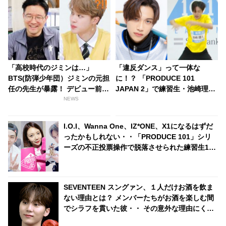
「高校時代のジミンは…」
「違反ダンス」って一体な
BTS(防弾少年団）ジミンの元担
に！？ 「PRODUCE 101
任の先生が暴露！ デビュー前は
JAPAN 2」で練習生・池崎理人
どんな少年だった…？
が披露した衝撃のパフォーマン
NEWS
スにくぎづけになる人続出！ 厳
しいトレーナー陣をも笑顔にし
I.O.I、Wanna One、IZ*ONE、X1になるはずだ
た池崎のインパクト満載な魅力
ったかもしれない・・「PRODUCE 101」シリ
に虜になること間違いナシ
ーズの不正投票操作で脱落させられた練習生12
人の氏名が公表
SEVENTEEN スングァン、１人だけお酒を飲ま
ない理由とは？ メンバーたちがお酒を楽しむ間
でシラフを貫いた彼・・ その意外な理由にくぎ
づけ「あのときは飲めない状況だったんです」