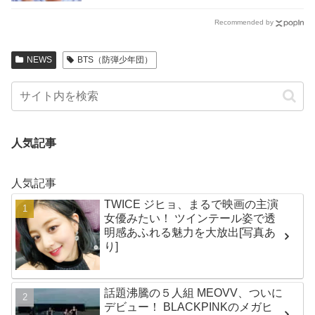
Recommended by
NEWS
BTS（防弾少年団）
人気記事
人気記事
TWICE ジヒョ、まるで映画の主演
女優みたい！ ツインテール姿で透
明感あふれる魅力を大放出[写真あ
り]
話題沸騰の５人組 MEOVV、ついに
デビュー！ BLACKPINKのメガヒ