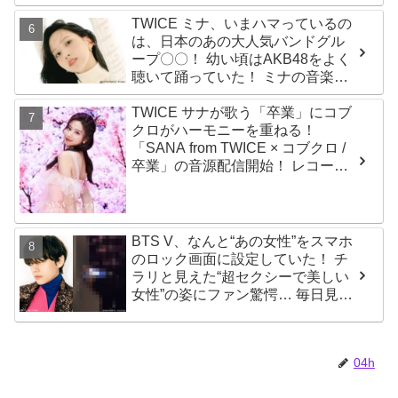
TWICE ミナ、いまハマっているの
は、日本のあの大人気バンドグル
ープ〇〇！ 幼い頃はAKB48をよく
聴いて踊っていた！ ミナの音楽の
趣味が明らかに
TWICE サナが歌う「卒業」にコブ
クロがハーモニーを重ねる！
「SANA from TWICE × コブクロ /
卒業」の音源配信開始！ レコーデ
ィング映像も公開
BTS V、なんと“あの女性”をスマホ
のロック画面に設定していた！ チ
ラリと見えた“超セクシーで美しい
女性”の姿にファン驚愕… 毎日見る
その場所にVが選んだ女性の正体が
まさにピッタリだと納得＆感動
04h