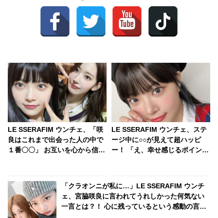
LE SSERAFIM ウンチェ、「咲
LE SSERAFIM ウンチェ、ステ
良はこれまで出会った人の中で
ージ中に○○が見えて超ハッピ
１番〇〇」 お互いを心から信頼
ー！ 「え、幸せ感じるポイント
し合う姿に感動… グループ最年
そこ？ｗｗ」 テンション爆上げ
長・最年少ペアの絆に注目
した意外なモノの正体とは？ 無
邪気で愛らしい発言にほっこり
「クラオンニが私に…」LE SSERAFIM ウンチ
ェ、宮脇咲良に言われてうれしかった何気ない
一言とは？！ 心に残っているという感動の言葉
とはいったい何？