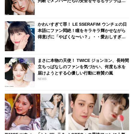
判断でメンバーたちの安全を守るもサクラは爆
笑
かわいすぎて罪！ LE SSERAFIM ウンチェの日
本語にファン悶絶！瞳をキラキラ輝かせながら
得意げに「やばくな〜い？」・・愛おしすぎる
その姿にくぎづけ
まさに本物の天使！ TWICE ジョンヨン、長時間
立ちっぱなしのファンを気づかい、何度も水を
届けようとする心優しい行動に称賛の嵐
NEWS