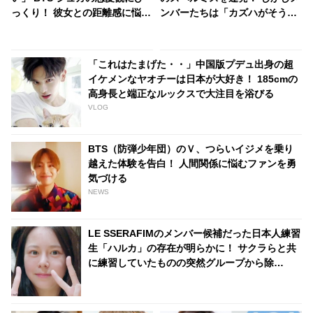
っくり！ 彼女との距離感に悩む
ンバーたちは「カズハがそうと
ファンに対し、大胆すぎるアド
言えばそうなんです！」と全肯
バイスにARMY興味津々「シュ
定！ 外国語に果敢に挑む彼女と
ガはかわいい恋人になるね」
それを支えるメンバーたちの絆
「これはたまげた・・」中国版プデュ出身の超
にほっこり
イケメンなヤオチーは日本が大好き！ 185cmの
高身長と端正なルックスで大注目を浴びる
VLOG
BTS（防弾少年団）のＶ、つらいイジメを乗り
越えた体験を告白！ 人間関係に悩むファンを勇
気づける
NEWS
LE SSERAFIMのメンバー候補だった日本人練習
生「ハルカ」の存在が明らかに！ サクラらと共
に練習していたものの突然グループから除
外・・ 練習生を待ち受ける残酷な運命に衝撃