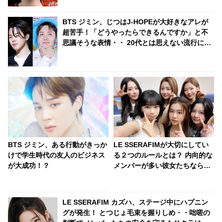
BTS ジミン、じつはJ-HOPEが大好きなアレが
超苦手！「どうやったらできるんですか」と不
思議そうな表情・・ 20代とは思えない流行に無
頓着なジミンの素朴な疑問にファン大爆笑
BTS ジミン、ある行動がきっか
LE SSERAFIMが大切にしてい
けで学生時代の友人のビジネス
る２つのルールとは？ 内向的な
が大成功！？
メンバーが多い彼女たちならで
はの信頼度を高める秘訣に注目
LE SSERAFIM カズハ、ステージ中にハプニン
グが発生！ とつじょ毛束を握りしめ・・咄嗟の