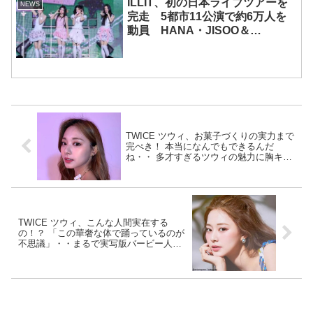
ILLIT、初の日本ライブツアーを
NEWS
完走 5都市11公演で約6万人を
動員 HANA・JISOO＆
MOMOKAとのスペシャルコラボ
も実現
TWICE ツウィ、お菓子づくりの実力まで
完ぺき！ 本当になんでもできるんだ
ね・・ 多才すぎるツウィの魅力に胸キュ
ン
TWICE ツウィ、こんな人間実在する
の！？ 「この華奢な体で踊っているのが
不思議」・・まるで実写版バービー人形
のような完ぺきなプロポーションが美し
すぎる