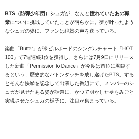
BTS（防弾少年団）シュガ
が、なんと
憧れていたあの職
業
についに挑戦していたことが明らかに。夢が叶ったよう
なシュガの姿に、ファンは絶賛の声を送っている。
楽曲「Butter」が米ビルボードのシングルチャート「HOT
100」で7週連続1位を獲得し、さらには7月9日にリリース
した新曲「Permission to Dance」が今度は首位に君臨す
るという、歴史的なバトンタッチを成し遂げたBTS。する
とそんな快挙を記念して出演した番組にて、メンバーのシ
ュガが見せたある姿が話題に。かつて明かした夢をみごと
実現させたシュガの様子に、注目が集まっている。