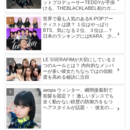
ットプロデューサーTEDDYが手掛
ける、THEBLACKLABEL初のガー
ルズグループ！ デビューシングル
世界で最も人気のあるK-POPアー
「MEOW」をリリース
ティストは誰？ １位はやっぱり
BTS、気になる２位、３位は…？
日本のランキングにはKARA、少女
時代もランクイン！ 各国の個性あ
ふれるデータに注目殺到
LE SSERAFIMが大切にしている２
つのルールとは？ 内向的なメンバ
ーが多い彼女たちならではの信頼
度を高める秘訣に注目
aespa ウィンター、瞬間接着剤で
前髪を固定？！ 激しいダンスでも
全く動かない鉄壁の防御力をもつ
ヘアスタイルが話題・・ 彼女の美
しさをより一層引き立たせる最強
の前髪に視線集中