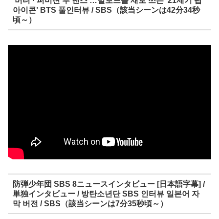
‘버터’·’퍼미션 투 댄스’…빌보드를 새로 쓰는 ’21세기 팝
아이콘’ BTS 풀인터뷰 / SBS（該当シーンは42分34秒
頃～）
防弾少年団 SBS 8ニュースインタビュー [日本語字幕] /
単独インタビュー / 방탄소년단 SBS 인터뷰 일본어 자
막 버전 / SBS（該当シーンは7分35秒頃～）