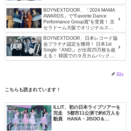
力を重ねる姿に称賛の声続々
BOYNEXTDOOR、「2024 MAMA
AWARDS」で“Favorite Dance
Performance Group賞”を受賞！ 京
セラドーム大阪でオリジナルステ
ージパフォーマンス披露！ 卒業パ
BOYNEXTDOOR、日本レコード協
ーティーをコンセプトにスーツで
会プラチナ認定を獲得！ 日本1st
魅了【動画あり】
Single『AND,』が出荷25万枚を超
える！ 韓国での９月カムバックも
決定
01y
こちらも読まれています！
ILLIT、初の日本ライブツアーを
NEWS
完走 5都市11公演で約6万人を
動員 HANA・JISOO＆
MOMOKAとのスペシャルコラボ
も実現