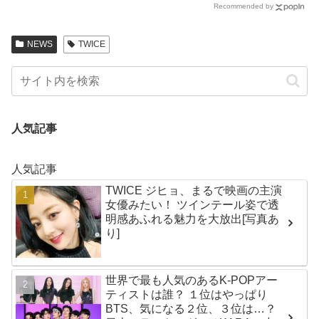
Recommended by
絆に注目
NEWS
TWICE
人気記事
人気記事
TWICE ジヒョ、まるで映画の主演
女優みたい！ ツインテール姿で透
明感あふれる魅力を大放出[写真あ
り]
世界で最も人気のあるK-POPアー
ティストは誰？ １位はやっぱり
BTS、気になる２位、３位は…？