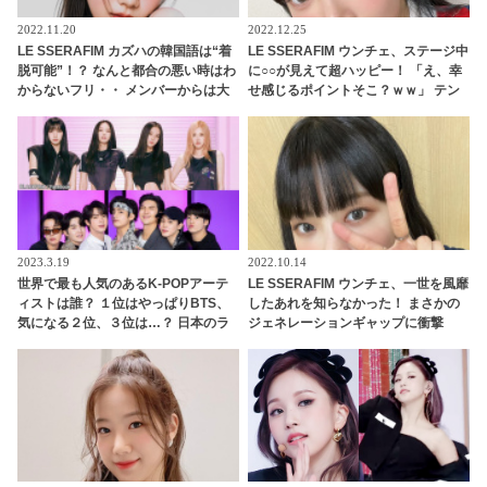
2022.11.20
2022.12.25
LE SSERAFIM カズハの韓国語は“着
LE SSERAFIM ウンチェ、ステージ中
脱可能”！？ なんと都合の悪い時はわ
に○○が見えて超ハッピー！ 「え、幸
からないフリ・・ メンバーからは大
せ感じるポイントそこ？ｗｗ」 テン
ブーイング！「図々しい」お茶目な
ション爆上げした意外なモノの正体
エピソードを公開
とは？ 無邪気で愛らしい発言にほっ
こり
2023.3.19
2022.10.14
世界で最も人気のあるK-POPアーテ
LE SSERAFIM ウンチェ、一世を風靡
ィストは誰？ １位はやっぱりBTS、
したあれを知らなかった！ まさかの
気になる２位、３位は…？ 日本のラ
ジェネレーションギャップに衝撃
ンキングにはKARA、少女時代もラ
「これを知らないなんてありえます
ンクイン！ 各国の個性あふれるデー
か？」彼女の若さを実感させられる
タに注目殺到
発言に驚き