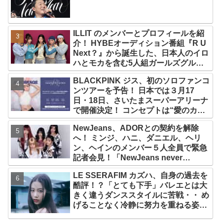
ン！ 各国の個性あふれるデータに注目
殺到
ILLIT のメンバーとプロフィールを紹
介！ HYBEオーディション番組『R U
Next？』から誕生した、日本人のイロ
ハとモカを含む5人組ガールズグルー
プ！ デビュー曲「Magnetic」がいき
BLACKPINK ジス、初のソロファンコ
なりの大ヒット
ンツアーを予告！ 日本では３月17
日・18日、さいたまスーパーアリーナ
で開催決定！ コンセプトは“愛のカケ
ラ”！？ 14日には新アルバム
NewJeans、ADORとの契約を解除
『AMORTAGE』もリリース
へ！ ミンジ、ハニ、ダニエル、ヘリ
ン、ヘインのメンバー５人全員で緊急
記者会見！「NewJeans never
dies!」と微笑みの宣言！ ADOR側、
LE SSERAFIM カズハ、自身の過去を
2029年まで契約有効と主張
酷評！？「とても下手」バレエとは大
きく違うダンススタイルに苦戦・・ め
げることなく冷静に努力を重ねる姿に
称賛の声続々