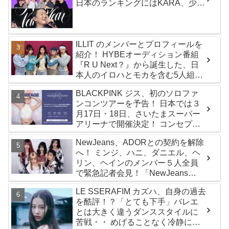
日本のランキングにはKARA、少女
時代もランクイン！ 各国の個性あ
ふれるデータに注目殺到
ILLIT のメンバーとプロフィールを
紹介！ HYBEオーディション番組
『R U Next？』から誕生した、日
本人のイロハとモカを含む5人組ガ
ールズグループ！ デビュー曲
BLACKPINK ジス、初のソロファ
「Magnetic」がいきなりの大ヒッ
ンコンツアーを予告！ 日本では３
ト
月17日・18日、さいたまスーパー
アリーナで開催決定！ コンセプト
は“愛のカケラ”！？ 14日には新ア
NewJeans、ADORとの契約を解除
ルバム『AMORTAGE』もリリース
へ！ ミンジ、ハニ、ダニエル、ヘ
リン、ヘインのメンバー５人全員
で緊急記者会見！「NewJeans
never dies!」と微笑みの宣言！
LE SSERAFIM カズハ、自身の過去
ADOR側、2029年まで契約有効と
を酷評！？「とても下手」バレエ
主張
とは大きく違うダンススタイルに
苦戦・・ めげることなく冷静に努