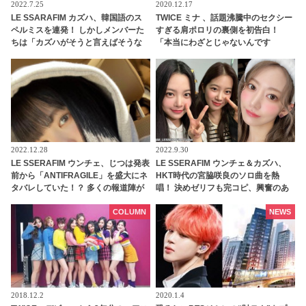
2022.7.25
2020.12.17
LE SSARAFIM カズハ、韓国語のス
TWICE ミナ 、話題沸騰中のセクシー
ペルミスを連発！ しかしメンバーた
すぎる肩ポロリの裏側を初告白！
ちは「カズハがそうと言えばそうな
「本当にわざとじゃないんです
んです！」と全肯定！ 外国語に果敢
（笑）」・・ファンも気になるその
に挑む彼女とそれを支えるメンバー
真相とは？
たちの絆にほっこり
2022.12.28
2022.9.30
LE SSERAFIM ウンチェ、じつは発表
LE SSERAFIM ウンチェ＆カズハ、
前から「ANTIFRAGILE」を盛大にネ
HKT時代の宮脇咲良のソロ曲を熱
タバレしていた！？ 多くの報道陣が
唱！ 決めゼリフも完コピ、興奮のあ
集まる前で堂々ポーズ・・ いたずら
まり大絶叫・・ その姿は熱烈ファン
っ子な姿に注目殺到
そのもの！「この動画毎週見てる」
COLUMN
NEWS
2018.12.2
2020.1.4