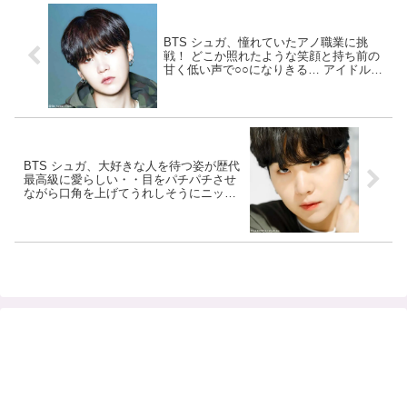
BTS シュガ、憧れていたアノ職業に挑
戦！ どこか照れたような笑顔と持ち前の
甘く低い声で○○になりきる… アイドルや
プロデューサーだけにとどまらないシュ
ガの才能にファンメロメロ
BTS シュガ、大好きな人を待つ姿が歴代
最高級に愛らしい・・目をパチパチさせ
ながら口角を上げてうれしそうにニッコ
リ！ あふれんばかりの愛情が伝わってく
る正直すぎる表情にファン胸キュン