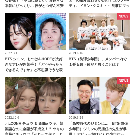
な存在？ 「本当に寂しい」赤裸々な
ターの組み合わせが公開！ ユウタ×キ
本音にびっくり… 彼がとつぜん不安
ティ、ドヨン×クロミ・・ 見事にマッ
になってしまった理由にも注目
チしたキャラがかわいすぎる
NEWS
2022.3.1
2019.6.16
BTS ジミン、じつはJ-HOPEが大好
BTS（防弾少年団）、メンバー内で
きなアレが超苦手！「どうやったら
１番＆最下位だと思うことは？
できるんですか」と不思議そうな表
情・・ 20代とは思えない流行に無頓
着なジミンの素朴な疑問にファン大
NEWS
爆笑
2022.12.6
2019.6.24
元LOONA チュウ ＆ Billlie ツキ、韓
「高校時代のジミンは…」BTS(防弾
国語なのに会話が不成立！？ ツキの
少年団）ジミンの元担任の先生が暴
言葉にチュウは「それって何？」と
露！ デビュー前はどんな少年だっ