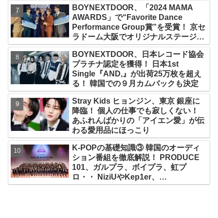
BOYNEXTDOOR、「2024 MAMA
AWARDS」で“Favorite Dance
Performance Group賞”を受賞！ 京セ
ラドーム大阪でオリジナルステージパ
フォーマンス披露！ 卒業パーティーを
BOYNEXTDOOR、日本レコード協会
コンセプトにスーツで魅了【動画あ
プラチナ認定を獲得！ 日本1st
り】
Single『AND,』が出荷25万枚を超え
る！ 韓国での９月カムバックも決定
Stray Kids ヒョンジン、東京 銀座に
降臨！ 個人の仕事でも寂しくない！
あふれんばかりの「アイエン愛」が伝
わる愛用品にほっこり
K-POPの基礎知識③ 韓国のオーディ
ション番組を徹底解説！ PRODUCE
101、ガルプラ、ボイプラ、虹プ
ロ・・ NiziUやKep1er、
ZEROBASEONEら人気グループが
続々と誕生！ JO1やINI、ME:Iを生ん
だ日プまで一挙紹介