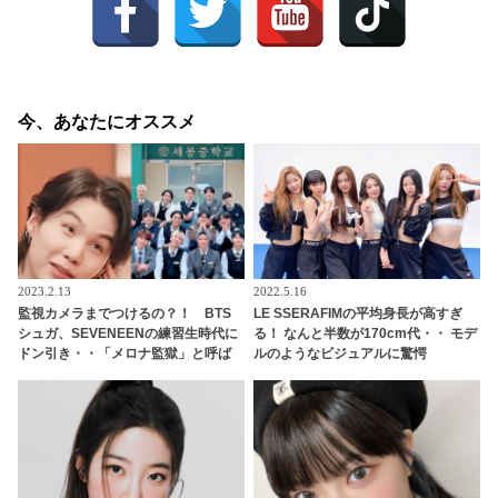
今、あなたにオススメ
2023.2.13
2022.5.16
監視カメラまでつけるの？！ BTS
LE SSERAFIMの平均身長が高すぎ
シュガ、SEVENEENの練習生時代に
る！ なんと半数が170cm代・・ モデ
ドン引き・・「メロナ監獄」と呼ば
ルのようなビジュアルに驚愕
れるプレディスの教育方法が過酷す
ぎる