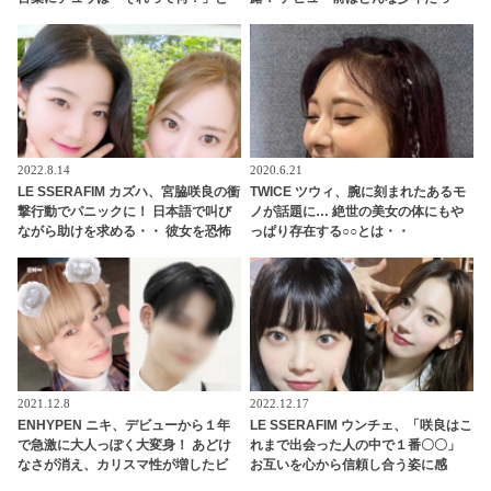
ポカーン… まるで姉妹のようなコミ
た…？
カルすぎるやりとりに「もっと共演
して」の声続々
2022.8.14
2020.6.21
LE SSERAFIM カズハ、宮脇咲良の衝
TWICE ツウィ、腕に刻まれたあるモ
撃行動でパニックに！ 日本語で叫び
ノが話題に… 絶世の美女の体にもや
ながら助けを求める・・ 彼女を恐怖
っぱり存在する○○とは・・
のどん底に突き落としたまさかのハ
プニングとは？
2021.12.8
2022.12.17
ENHYPEN ニキ、デビューから１年
LE SSERAFIM ウンチェ、「咲良はこ
で急激に大人っぽく大変身！ あどけ
れまで出会った人の中で１番〇〇」
なさが消え、カリスマ性が増したビ
お互いを心から信頼し合う姿に感
ジュアルにメロメロ
動… グループ最年長・最年少ペアの