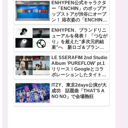
ENHYPEN公式キャラクタ
ー「ENCHIN」のポップア
ップストアが渋谷にオープ
ン！ 浴衣姿の「ENCHIN」
が登場
ENHYPEN、ブランドリニ
ューアルを発表！ 「つなが
り」を超えた“多次元的結
束”へ 新ロゴ＆ブランド
フィルム公開
LE SSERAFIM 2nd Studio
Album ‘PUREFLOW’ pt.1
リリース！Googleとコラ
ボレーションしたタイトル
曲「BOOMPALA」MVも公
ITZY、東京2days公演が大
開
成功 話題曲「THAT’S A
NO NO」で会場熱狂