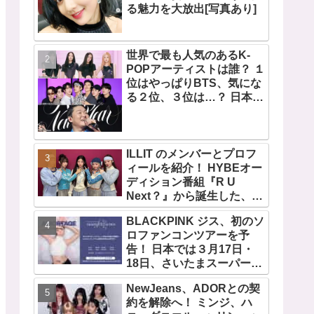
る魅力を大放出[写真あり]
世界で最も人気のあるK-
POPアーティストは誰？ １
位はやっぱりBTS、気にな
る２位、３位は…？ 日本の
ランキングにはKARA、少
女時代もランクイン！ 各国
の個性あふれるデータに注
目殺到
ILLIT のメンバーとプロフ
ィールを紹介！ HYBEオー
ディション番組『R U
Next？』から誕生した、日
本人のイロハとモカを含む
BLACKPINK ジス、初のソ
5人組ガールズグループ！
ロファンコンツアーを予
デビュー曲「Magnetic」が
告！ 日本では３月17日・
いきなりの大ヒット
18日、さいたまスーパーア
リーナで開催決定！ コンセ
NewJeans、ADORとの契
プトは“愛のカケラ”！？ 14
約を解除へ！ ミンジ、ハ
日には新アルバム