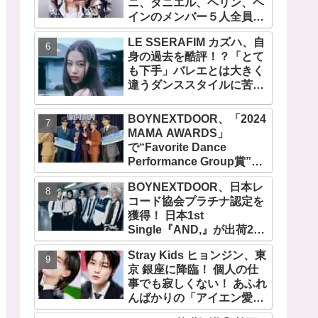
ニ、ダニエル、ヘリン、ヘ
『AMORTAGE』もリリー
インのメンバー５人全員で
ス
緊急記者会見！
LE SSERAFIM カズハ、自
「NewJeans never
身の過去を酷評！？「とて
dies!」と微笑みの宣言！
も下手」バレエとは大きく
ADOR側、2029年まで契約
違うダンススタイルに苦
有効と主張
戦・・ めげることなく冷静
に努力を重ねる姿に称賛の
BOYNEXTDOOR、「2024
声続々
MAMA AWARDS」
で“Favorite Dance
Performance Group賞”を
受賞！ 京セラドーム大阪で
BOYNEXTDOOR、日本レ
オリジナルステージパフォ
コード協会プラチナ認定を
ーマンス披露！ 卒業パーテ
獲得！ 日本1st
ィーをコンセプトにスーツ
Single『AND,』が出荷25
で魅了【動画あり】
万枚を超える！ 韓国での９
Stray Kids ヒョンジン、東
月カムバックも決定
京 銀座に降臨！ 個人の仕
事でも寂しくない！ あふれ
んばかりの「アイエン愛」
が伝わる愛用品にほっこり