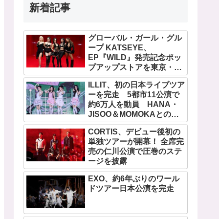
新着記事
グローバル・ガール・グル
ープ KATSEYE、
EP『WILD』発売記念ポッ
プアップストアを東京・原
宿で開催 限定グッズも登
ILLIT、初の日本ライブツア
場
ーを完走 5都市11公演で
約6万人を動員 HANA・
JISOO＆MOMOKAとのス
ペシャルコラボも実現
CORTIS、デビュー後初の
単独ツアーが開幕！ 全席完
売の仁川公演で圧巻のステ
ージを披露
EXO、約6年ぶりのワール
ドツアー日本公演を完走