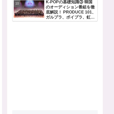
K-POPの基礎知識③ 韓国
のオーディション番組を徹
底解説！ PRODUCE 101、
ガルプラ、ボイプラ、虹プ
ロ・・ NiziUやKep1er、
ZEROBASEONEら人気グ
ループが続々と誕生！ JO1
やINI、ME:Iを生んだ日プま
で一挙紹介