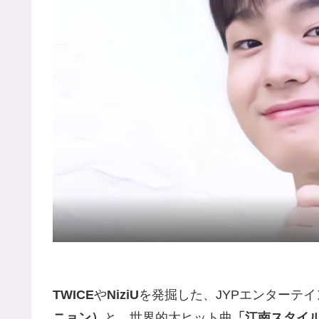
TWICE
や
NiziU
を発掘した、JYPエンターテイ
ニョン）
と、世界的大ヒット曲
「江南スタイ