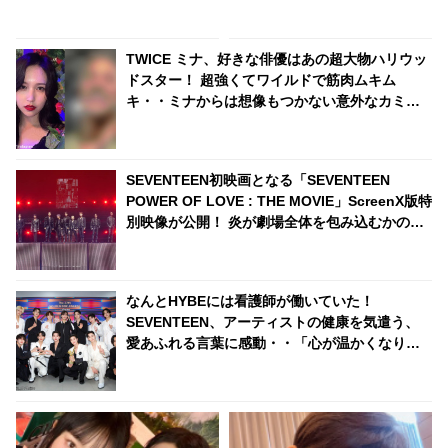
る“衝撃の作品”の裏側がついに
AKB48をよく聴いて踊ってい
明らかに… 今回も期待以上の出
た！ ミナの音楽の趣味が明らか
来上がりにびっくり＆爆笑
に
TWICE ミナ、好きな俳優はあの超大物ハリウッ
ドスター！ 超強くてワイルドで筋肉ムキム
キ・・ミナからは想像もつかない意外なカミン
グアウトにファンびっくり
SEVENTEEN初映画となる「SEVENTEEN
POWER OF LOVE : THE MOVIE」ScreenX版特
別映像が公開！ 炎が劇場全体を包み込むかのよ
うな迫力の「Clap」から「Rock with you」ま
で・・ 公開が待ちきれなくなる映像に注目
なんとHYBEには看護師が働いていた！
SEVENTEEN、アーティストの健康を気遣う、
愛あふれる言葉に感動・・「心が温かくなりま
した」