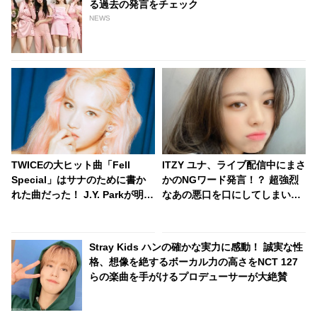
る過去の発言をチェック
NEWS
TWICEの大ヒット曲「Fell
ITZY ユナ、ライブ配信中にまさ
Special」はサナのために書か
かのNGワード発言！？ 超強烈
れた曲だった！ J.Y. Parkが明か
なあの悪口を口にしてしまい、
す・・「サナを支えるメンバー
思わず唖然
の姿に胸が熱くなった」彼女た
ちの友情に敬意を表す
Stray Kids ハンの確かな実力に感動！ 誠実な性
格、想像を絶するボーカル力の高さをNCT 127
らの楽曲を手がけるプロデューサーが大絶賛