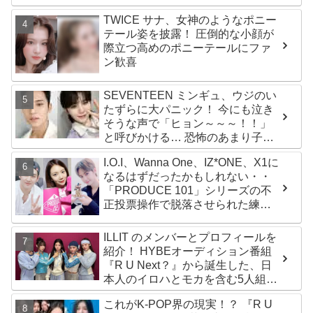
TWICE サナ、女神のようなポニー
テール姿を披露！ 圧倒的な小顔が
際立つ高めのポニーテールにファ
ン歓喜
SEVENTEEN ミンギュ、ウジのい
たずらに大パニック！ 今にも泣き
そうな声で「ヒョン～～～！！」
と呼びかける… 恐怖のあまり子供
のように駆け出す姿がかわいい
I.O.I、Wanna One、IZ*ONE、X1に
なるはずだったかもしれない・・
「PRODUCE 101」シリーズの不
正投票操作で脱落させられた練習
生12人の氏名が公表
ILLIT のメンバーとプロフィールを
紹介！ HYBEオーディション番組
『R U Next？』から誕生した、日
本人のイロハとモカを含む5人組ガ
ールズグループ！ デビュー曲
これがK-POP界の現実！？ 『R U
「Magnetic」がいきなりの大ヒッ