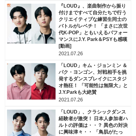
『LOUD』、楽曲制作から振り
付けまですべて自分たちで行う
クリエイティブな練習生同士の
バトルがレベチ！ 「まさに次世
代K-POP」ともいえるパフォー
マンスにJ.Y. Park＆PSYも感嘆
[動画]
2021.07.26
「LOUD」キム・ジョンミン ＆
パク・ヨンゴン、対戦相手を挑
発するダンスブレイクにスタジ
オ熱狂！ 「可能性は無限大」と
J.Y.Parkも大絶賛
2021.07.26
「LOUD」、クラシックダンス
経験者が激突！ 日本人参加者ハ
ルトの評価は・・？ 異色の対決
に興味津々・・ 「鳥肌がたっ