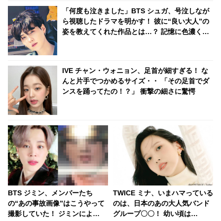
「何度も泣きました」BTS シュガ、号泣しなが
ら視聴したドラマを明かす！ 彼に“良い大人”の
姿を教えてくれた作品とは…？ 記憶に色濃く残
るそのエピソードにファンも共感
IVE チャン・ウォニョン、足首が細すぎる！ な
んと片手でつかめるサイズ・・ 「その足首でダ
ンスを踊ってたの！？」 衝撃の細さに驚愕
BTS ジミン、メンバーたち
TWICE ミナ、いまハマっている
の“あの事故画像”はこうやって
のは、日本のあの大人気バンド
撮影していた！ ジミンによ
グループ〇〇！ 幼い頃は