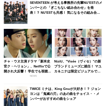
SEVENTEEN が考える事務所の先輩NU’ESTのメ
ンバーとの 「ぎこちない組み合わせ」を発
表！？ NU’ESTも共感！ 気になるその組み合わ
せと実態は・・・
チャ・ウヌ主演ドラマ「新米史
NiziU、”Visée（ヴィセ）”の新
官ク・ヘリョン」、Netflixで公
ブランドミューズに就任！ マユ
開され大反響！ 学生でも視聴し
カ＆ニナは限定ビジュアルでク
やすいライトなロマンス時代劇
ール&モードな新たな一面を披
NEWS
にドキドキ [動画あり]
露
TWICE ミナは、King Gnuが大好き！？ ジョン
ヨンは「鬼滅の刃」のあの曲をチョイス・・メ
ンバーがおすすめの曲をシェア