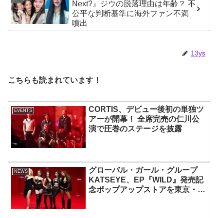
Next?』ジウの脱落理由は年齢？ 不
ト
公平な判断基準に海外ファン不満
噴出
13ys
こちらも読まれています！
CORTIS、デビュー後初の単独ツ
EVENTS
アーが開幕！ 全席完売の仁川公
演で圧巻のステージを披露
グローバル・ガール・グループ
NEWS
KATSEYE、EP『WILD』発売記
念ポップアップストアを東京・原
宿で開催 限定グッズも登場