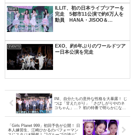
ILLIT、初の日本ライブツアーを
NEWS
完走 5都市11公演で約6万人を
動員 HANA・JISOO＆
MOMOKAとのスペシャルコラボ
も実現
EXO、約6年ぶりのワールドツア
EVENTS
ー日本公演を完走
INI、自分たちの意外な性格を大暴露！ じ
つは「甘えたがり」「さびしがりやのネ
コちゃん」…？ 初の特番で明らかになっ
たメンバーたちの自然な魅力＆深まるチ
ームワークにファンメロメロ
「Girls Planet 999」初回予告が公開！ 日
本人練習生、江崎ひかるのパフォーマン
スにスタジオ騒然！ “Jグループの誇り”