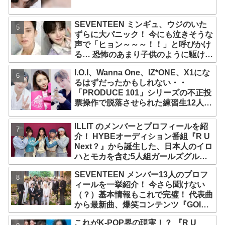
SEVENTEEN ミンギュ、ウジのいた
ずらに大パニック！ 今にも泣きそうな
声で「ヒョン～～～！！」と呼びかけ
る… 恐怖のあまり子供のように駆け出
す姿がかわいい
I.O.I、Wanna One、IZ*ONE、X1にな
るはずだったかもしれない・・
「PRODUCE 101」シリーズの不正投
票操作で脱落させられた練習生12人の
氏名が公表
ILLIT のメンバーとプロフィールを紹
介！ HYBEオーディション番組『R U
Next？』から誕生した、日本人のイロ
ハとモカを含む5人組ガールズグルー
プ！ デビュー曲「Magnetic」がいき
SEVENTEEN メンバー13人のプロフ
なりの大ヒット
ィールを一挙紹介！ 今さら聞けない
（？）基本情報もこれで完璧！ 代表曲
から最新曲、爆笑コンテンツ『GOING
SEVENTEEN』まで・・VERY NICE
これがK-POP界の現実！？ 『R U
な魅力が満載