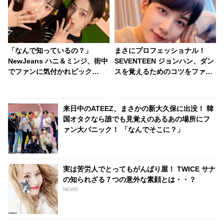
「なんで知っているの？」
まさにプロフェッショナル！
NewJeans ハニ＆ミンジ、街中
SEVENTEEN ジョンハン、ダン
でファンに気付かれビック
スを覚えるためのコツをファン
リ！？ 初々しいリアクションが
に伝授！ シンプルながらも簡単
かわいらしい
ではない… その心がけに感動
来日中のATEEZ、まさかの新大久保に出没！ 韓
国オタクなら誰でも見覚えのあるあの場所にフ
ァン大パニック！ 「なんでそこに？」
実は苦労人でとってもがんばり屋！ TWICE サナ
の知られざる７つの意外な素顔とは・・？
NEWS