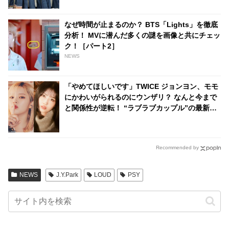
なぜ時間が止まるのか？ BTS「Lights」を徹底
分析！ MVに潜んだ多くの謎を画像と共にチェッ
ク！［パート2］
NEWS
「やめてほしいです」TWICE ジョンヨン、モモ
にかわいがられるのにウンザリ？ なんと今まで
と関係性が逆転！ “ラブラブカップル”の最新エ
ピソードにほっこり
Recommended by
NEWS
J.Y.Park
LOUD
PSY