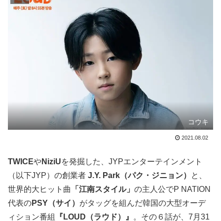
コウキ
2021.08.02
TWICE
や
NiziU
を発掘した、JYPエンターテインメント
（以下JYP）の創業者
J.Y. Park（パク・ジニョン）
と、
世界的大ヒット曲
「江南スタイル」
の主人公でP NATION
代表の
PSY（サイ）
がタッグを組んだ韓国の大型オーデ
ィション番組
『LOUD（ラウド）』
。その６話が、7月31