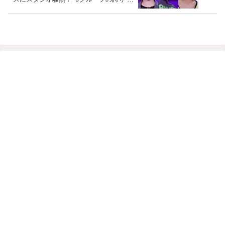
だと拍手喝采！ デビュー人数や過酷すぎ
る ”運命共同体” システムも発表され、冒
頭から火花散るバチバチの展開か・・