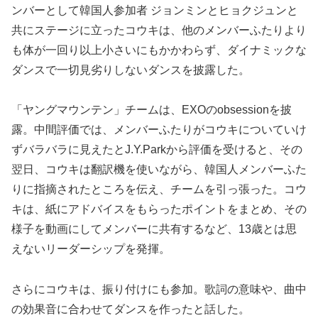
ンバーとして韓国人参加者 ジョンミンとヒョクジュンと
共にステージに立ったコウキは、他のメンバーふたりより
も体が一回り以上小さいにもかかわらず、ダイナミックな
ダンスで一切見劣りしないダンスを披露した。
「ヤングマウンテン」チームは、EXOのobsessionを披
露。中間評価では、メンバーふたりがコウキについていけ
ずバラバラに見えたとJ.Y.Parkから評価を受けると、その
翌日、コウキは翻訳機を使いながら、韓国人メンバーふた
りに指摘されたところを伝え、チームを引っ張った。コウ
キは、紙にアドバイスをもらったポイントをまとめ、その
様子を動画にしてメンバーに共有するなど、13歳とは思
えないリーダーシップを発揮。
さらにコウキは、振り付けにも参加。歌詞の意味や、曲中
の効果音に合わせてダンスを作ったと話した。