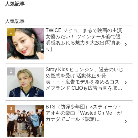
人気記事
人気記事
TWICE ジヒョ、まるで映画の主演
女優みたい！ ツインテール姿で透
明感あふれる魅力を大放出[写真あ
り]
Stray Kids ヒョンジン、過去のいじ
め疑惑を受け 活動休止を発
表・・・広告モデルを務めるコス
メブランド CLIOも広告写真を取り
下げ
BTS（防弾少年団）×スティーヴ・
アオキの楽曲「Wasted On Me」が
カナダでゴールド認定に