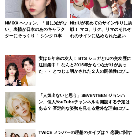
NMIXX ヘウォン、「目に光がな
NiziUが初めてのサイン作りに挑
い」表情が日本のあのキャラク
戦！ マコ、リク、リマのそれぞ
ターにそっくり！ シンクロ率
れのサインに込められた思いと
100％！ 焦点のない独特な目が
は・・？ WithUの投票で決ま
おもしろすぎると爆笑
る、ドキドキのサイン作りがス
タート
実は５年来の友人！ BTS シュガとIUの交友歴に
注目集中！ なんと2015年からつながりがあっ
た・・ とつじょ明かされた２人の関係性にびっ
くり ＆ リラックスした様子で話す彼らの姿にほ
っこり
「人気出ないと思う」SEVENTEEN ジョンハ
ン、個人YouTubeチャンネルを開設する予定は
ある？ 否定的な姿勢を見せる意外な理由にびっ
くり
TWICE メンバーの理想のタイプは？ 恋愛に関す