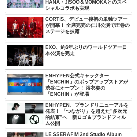
HANA・JISOO＆MOMOKAとのスペ
シャルコラボも実現
CORTIS、デビュー後初の単独ツアー
が開幕！ 全席完売の仁川公演で圧巻の
ステージを披露
EXO、約6年ぶりのワールドツアー日
本公演を完走
ENHYPEN公式キャラクター
「ENCHIN」のポップアップストアが
渋谷にオープン！ 浴衣姿の
「ENCHIN」が登場
ENHYPEN、ブランドリニューアルを
発表！ 「つながり」を超えた“多次元
的結束”へ 新ロゴ＆ブランドフィル
ム公開
LE SSERAFIM 2nd Studio Album