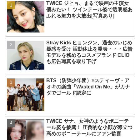
TWICE ジヒョ、まるで映画の主演女
優みたい！ ツインテール姿で透明感あ
ふれる魅力を大放出[写真あり]
Stray Kids ヒョンジン、過去のいじめ
疑惑を受け 活動休止を発表・・・広告
モデルを務めるコスメブランド CLIO
も広告写真を取り下げ
BTS（防弾少年団）×スティーヴ・ア
オキの楽曲「Wasted On Me」がカナ
ダでゴールド認定に
TWICE サナ、女神のようなポニーテ
ール姿を披露！ 圧倒的な小顔が際立つ
高めのポニーテールにファン歓喜