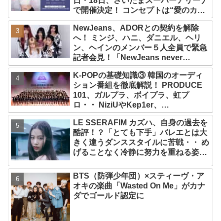
日・18日、さいたまスーパーアリーナ
で開催決定！ コンセプトは“愛のカケ
ラ”！？ 14日には新アルバム
NewJeans、ADORとの契約を解除
『AMORTAGE』もリリース
へ！ ミンジ、ハニ、ダニエル、ヘリ
ン、ヘインのメンバー５人全員で緊急
記者会見！「NewJeans never
dies!」と微笑みの宣言！ ADOR側、
K-POPの基礎知識③ 韓国のオーディ
2029年まで契約有効と主張
ション番組を徹底解説！ PRODUCE
101、ガルプラ、ボイプラ、虹プ
ロ・・ NiziUやKep1er、
ZEROBASEONEら人気グループが
LE SSERAFIM カズハ、自身の過去を
続々と誕生！ JO1やINI、ME:Iを生ん
酷評！？「とても下手」バレエとは大
だ日プまで一挙紹介
きく違うダンススタイルに苦戦・・ め
げることなく冷静に努力を重ねる姿に
称賛の声続々
BTS（防弾少年団）×スティーヴ・ア
オキの楽曲「Wasted On Me」がカナ
ダでゴールド認定に