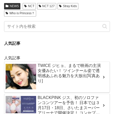
ｗｗ」
NEWS
NCT
NCT 127
Stray Kids
Who is Princess？
人気記事
人気記事
TWICE ジヒョ、まるで映画の主演
女優みたい！ ツインテール姿で透
明感あふれる魅力を大放出[写真あ
り]
BLACKPINK ジス、初のソロファ
ンコンツアーを予告！ 日本では３
月17日・18日、さいたまスーパー
アリーナで開催決定！ コンセプト