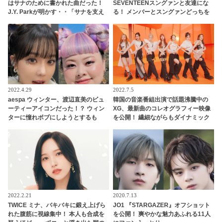
はサナのために書かれた曲だった！
SEVENTEENスングァンと友達にな
J.Y. Parkが明かす・・「サナを支え
る！ メンバーとスングァンどっちを
るメンバーの姿に胸が熱くなった」
取る？ 新人ながら豪華な人脈が話題
彼女たちの友情に敬意を表す
に
2022.4.29
2022.7.5
aespa ウィンター、渡辺直美のビュ
韓国の音楽番組出演で話題沸騰中の
ーティーアイコンだった！？ ウィン
XG、最新曲のコレオグラフィー映像
ターに憧れボブにしようとするも
を公開！ 繊細ながらもダイナミック
「私がやったら金太郎」・・伝説ボ
に躍動するパフォーマンスで圧倒
ブはウィンターのかわいさだからこ
そ成立していたことを渡辺直美が写
真で証明
2022.2.21
2020.7.13
TWICE ミナ、バキバキに鍛え上げら
JO1 『STARGAZER』オフショット
れた腹筋に視線集中！ 本人も合成を
を公開！ 爽やかな魅力あふれる11人