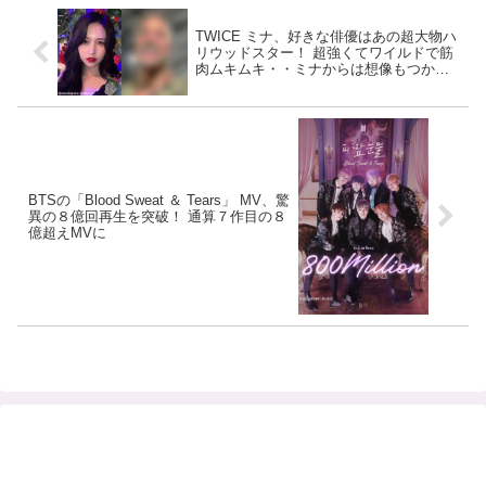
TWICE ミナ、好きな俳優はあの超大物ハ
リウッドスター！ 超強くてワイルドで筋
肉ムキムキ・・ミナからは想像もつかな
い意外なカミングアウトにファンびっく
り
BTSの「Blood Sweat ＆ Tears」 MV、驚
異の８億回再生を突破！ 通算７作目の８
億超えMVに