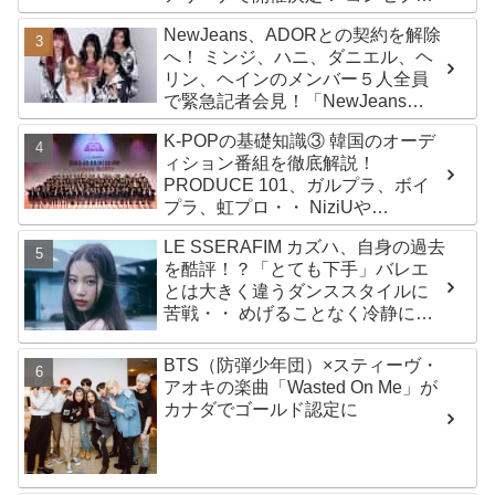
は“愛のカケラ”！？ 14日には新ア
NewJeans、ADORとの契約を解除
ルバム『AMORTAGE』もリリース
へ！ ミンジ、ハニ、ダニエル、ヘ
リン、ヘインのメンバー５人全員
で緊急記者会見！「NewJeans
never dies!」と微笑みの宣言！
K-POPの基礎知識③ 韓国のオーデ
ADOR側、2029年まで契約有効と
ィション番組を徹底解説！
主張
PRODUCE 101、ガルプラ、ボイ
プラ、虹プロ・・ NiziUや
Kep1er、ZEROBASEONEら人気
LE SSERAFIM カズハ、自身の過去
グループが続々と誕生！ JO1や
を酷評！？「とても下手」バレエ
INI、ME:Iを生んだ日プまで一挙紹
とは大きく違うダンススタイルに
介
苦戦・・ めげることなく冷静に努
力を重ねる姿に称賛の声続々
BTS（防弾少年団）×スティーヴ・
アオキの楽曲「Wasted On Me」が
カナダでゴールド認定に