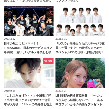
疑うほど・・ ボコっと浮き出た脚の
にファンうっとり
筋肉にも注目殺到
2023.2.12
2021.9.30
日本の魅力にどハマり！？
『LOUD』候補生たちがステージで披
TREASURE、日本のサービスエリア
露した選りすぐりの音源をまとめた
を満喫！ おいしいグルメを楽しむ彼
スペシャルCDの仕様・形態が発表！
らの姿にほっこり
豪華特典を準備・・ 12月15日（水）
にリリースへ
VLOG
2019.9.19
2022.9.2
「これはたまげた・・」中国版プデ
LE SSERAFIM 宮脇咲良、「○○のよ
ュ出身の超イケメンなヤオチーは日
うな人なら結婚しないで」・・ ある
本が大好き！ 185cmの高身長と端正
中国ファンからの高価なプレゼント
なルックスで大注目を浴びる
に添えられたメッセージがおもしろ