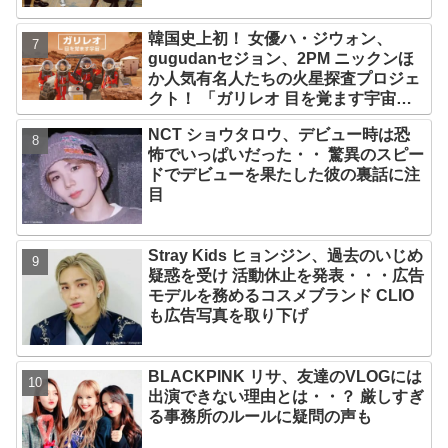
韓国史上初！ 女優ハ・ジウォン、
gugudanセジョン、2PM ニックンほ
か人気有名人たちの火星探査プロジェ
クト！ 「ガリレオ 目を覚ます宇宙」
10月10日（水）日本初放送決定
NCT ショウタロウ、デビュー時は恐
怖でいっぱいだった・・ 驚異のスピー
ドでデビューを果たした彼の裏話に注
目
Stray Kids ヒョンジン、過去のいじめ
疑惑を受け 活動休止を発表・・・広告
モデルを務めるコスメブランド CLIO
も広告写真を取り下げ
BLACKPINK リサ、友達のVLOGには
出演できない理由とは・・？ 厳しすぎ
る事務所のルールに疑問の声も