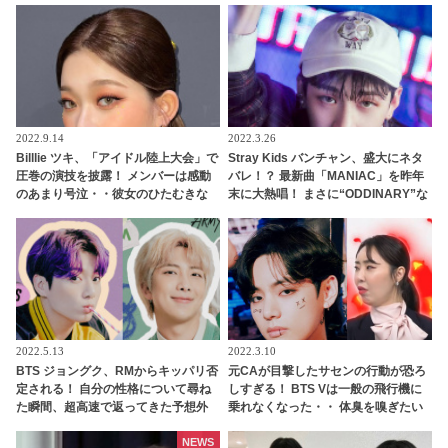
すぎる
2022.9.14
2022.3.26
Billlie ツキ、「アイドル陸上大会」で
Stray Kids バンチャン、盛大にネタ
圧巻の演技を披露！ メンバーは感動
バレ！？ 最新曲「MANIAC」を昨年
のあまり号泣・・彼女のひたむきな
末に大熱唱！ まさに“ODDINARY”な
姿に称賛の声
グループ・・ 今だからわかる過去の
映像に仰天
2022.5.13
2022.3.10
BTS ジョングク、RMからキッパリ否
元CAが目撃したサセンの行動が恐ろ
定される！ 自分の性格について尋ね
しすぎる！ BTS Vは一般の飛行機に
た瞬間、超高速で返ってきた予想外
乗れなくなった・・ 体臭を嗅ぎたい
の返事とは… まさかの展開に笑うし
とトイレにまでついて行く変態的行
かないジョングクのリアクションま
為も…！？ 呆れるほどの悪行の数々
NEWS