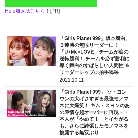
Hulu加入はこちら！
[PR]
「Girls Planet 999」坂本舞白、
３連勝の無敗リーダーに！
「U+Me=LOVE」チームが涙の
逆転勝利！ チームを必ず勝利に
導く舞白のすばらしい人間性 ＆
リーダーシップに拍手喝采
2021.10.11
「Girls Planet 999」 ソ・ヨン
ウンの大げさすぎる最強モノマ
ネに大爆笑！ キム・スヨンのあ
の表情を超オーバーに再現・・
本人が「やめて！」とイヤがる
も、さらに誇張したモノマネを
披露する無双ぶり