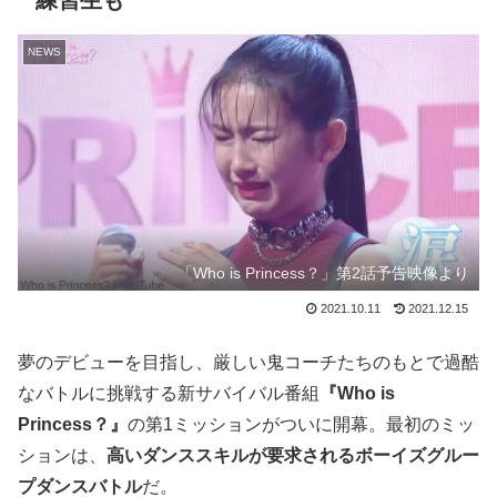
練習生も
NEWS
「Who is Princess？」第2話予告映像より
2021.10.11
2021.12.15
夢のデビューを目指し、厳しい鬼コーチたちのもとで過酷
なバトルに挑戦する新サバイバル番組
『Who is
Princess？』
の第1ミッションがついに開幕。最初のミッ
ションは、
高いダンススキルが要求されるボーイズグルー
プダンスバトル
だ。