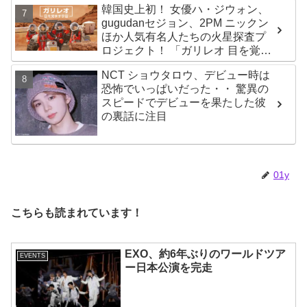
韓国史上初！ 女優ハ・ジウォン、
gugudanセジョン、2PM ニックン
ほか人気有名人たちの火星探査プ
ロジェクト！ 「ガリレオ 目を覚ま
す宇宙」10月10日（水）日本初放
NCT ショウタロウ、デビュー時は
送決定
恐怖でいっぱいだった・・ 驚異の
スピードでデビューを果たした彼
の裏話に注目
01y
こちらも読まれています！
EXO、約6年ぶりのワールドツア
EVENTS
ー日本公演を完走