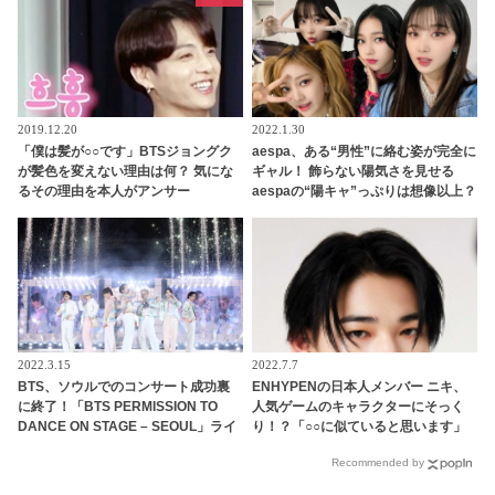
で面白すぎる
にCAもウンザリ
2019.12.20
2022.1.30
「僕は髪が○○です」BTSジョングク
aespa、ある“男性”に絡む姿が完全に
が髪色を変えない理由は何？ 気にな
ギャル！ 飾らない陽気さを見せる
るその理由を本人がアンサー
aespaの“陽キャ”っぷりは想像以上？
2022.3.15
2022.7.7
BTS、ソウルでのコンサート成功裏
ENHYPENの日本人メンバー ニキ、
に終了！「BTS PERMISSION TO
人気ゲームのキャラクターにそっく
DANCE ON STAGE – SEOUL」ライ
り！？「○○に似ていると思います」
ブビューイングは最多観客新記録！
と正直な本音を自ら告白・・ あまり
Recommended by
オンラインと併せて全世界246万5千
にもそっくりな見た目にファン大爆
人が観覧
笑「客観的な視点で自分を見てるね