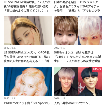
LE SSERAFIM 宮脇咲良、“２人の父
日本の商品を紹介！ BTS ジョング
親”の存在を告白！ 感謝の思い語る
ク、お酒もグラスも日本のアイテム
「実の娘のように育ててくれて…」
を愛用！ 「角瓶」と「アサヒのグラ
「幸せな人生を送ってきた」センシ
ス」まで… 今すぐCMに出演できると
ティブな話題にも臆せず堂々とした
ファン大喜び
姿を見せる彼女に称賛の声
2022.10.21
2022.4.19
LE SSERAFIM ユンジン、K-POP歌
SHINee オンユ、好きな数字は
手を目指したきっかけはBTS！ 悩む
「0408」！ なんとジョンヒョンの誕
彼女の人生に勇気を与える・・「韓
生日・・ ２人の変わらぬ友情と愛情
国人としてすごく幸せな気持ちにな
に感動
った」感動的なエピソードを明かす
NEWS
2022.11.11
2020.1.19
TWICEの大ヒット曲「Fell Special」
人気上昇中のATEEZウヨン、