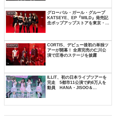
グローバル・ガール・グループ
NEWS
KATSEYE、EP『WILD』発売記
念ポップアップストアを東京・原
宿で開催 限定グッズも登場
CORTIS、デビュー後初の単独ツ
EVENTS
アーが開幕！ 全席完売の仁川公
演で圧巻のステージを披露
ILLIT、初の日本ライブツアーを
NEWS
完走 5都市11公演で約6万人を
動員 HANA・JISOO＆
MOMOKAとのスペシャルコラボ
も実現