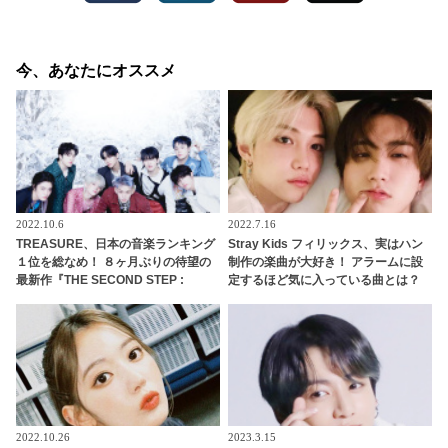
今、あなたにオススメ
2022.10.6
2022.7.16
TREASURE、日本の音楽ランキング
Stray Kids フィリックス、実はハン
１位を総なめ！ ８ヶ月ぶりの待望の
制作の楽曲が大好き！ アラームに設
最新作『THE SECOND STEP :
定するほど気に入っている曲とは？
CHAPTER TWO』をついにリリー
グループ内で絶賛し合う彼らの仲の
ス！ AWAではリアルタイム急上昇ラ
良さにほっこり
ンキング１位から27位までを独
占・・ 日本での熱い人気を証明
2022.10.26
2023.3.15