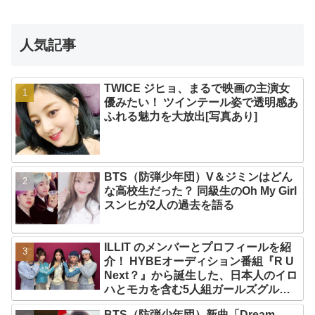
人気記事
TWICE ジヒョ、まるで映画の主演女
優みたい！ ツインテール姿で透明感あ
ふれる魅力を大放出[写真あり]
BTS（防弾少年団）V＆ジミンはどん
な高校生だった？ 同級生のOh My Girl
スンヒが2人の過去を語る
ILLIT のメンバーとプロフィールを紹
介！ HYBEオーディション番組『R U
Next？』から誕生した、日本人のイロ
ハとモカを含む5人組ガールズグルー
プ！ デビュー曲「Magnetic」がいき
BTS（防弾少年団）新曲「Dream