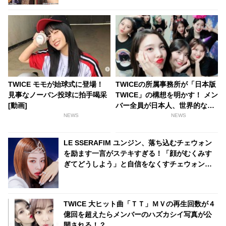
TWICE モモが始球式に登場！
TWICEの所属事務所が「日本版
見事なノーバン投球に拍手喝采
TWICE」の構想を明かす！ メン
[動画]
バー全員が日本人、世界的な活
動も視野に
NEWS
NEWS
LE SSERAFIM ユンジン、落ち込むチェウォン
を励ます一言がステキすぎる！「顔がむくみす
ぎてどうしよう」と自信をなくすチェウォンに
明るい声で「〇〇するしかないでしょ！」とア
ドバイス・・ 自己肯定感を高めてくれる言葉に
くぎづけ「友達になりたい」
TWICE 大ヒット曲「ＴＴ」ＭＶの再生回数が４
億回を超えたらメンバーのハズカシイ写真が公
開される！？