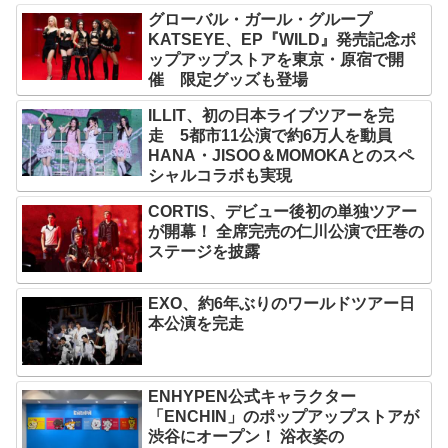
グローバル・ガール・グループ
KATSEYE、EP『WILD』発売記念ポ
ップアップストアを東京・原宿で開
催 限定グッズも登場
ILLIT、初の日本ライブツアーを完
走 5都市11公演で約6万人を動員
HANA・JISOO＆MOMOKAとのスペ
シャルコラボも実現
CORTIS、デビュー後初の単独ツアー
が開幕！ 全席完売の仁川公演で圧巻の
ステージを披露
EXO、約6年ぶりのワールドツアー日
本公演を完走
ENHYPEN公式キャラクター
「ENCHIN」のポップアップストアが
渋谷にオープン！ 浴衣姿の