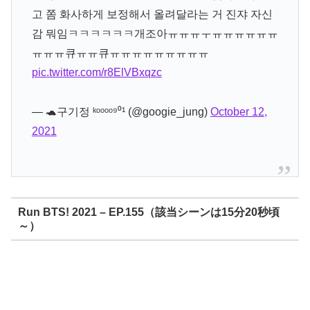
고 쫌 화사하게 보정해서 올려달라는 거 진쟈 자신
감 뭐임ㅋㅋㅋㅋㅋㅋ개조아ㅠㅠㅠㅜㅠㅠㅠㅠㅠㅠ
ㅠㅠㅠ큐ㅠㅠ큐ㅠㅠㅠㅠㅠㅠㅠㅠㅠ
pic.twitter.com/r8ElVBxqzc
— 🐢구기정 ᵏᵒᵒᵒᵒ⁹⁰¹ (@googie_jung)
October 12,
2021
Run BTS! 2021 – EP.155（該当シーンは15分20秒頃
～）