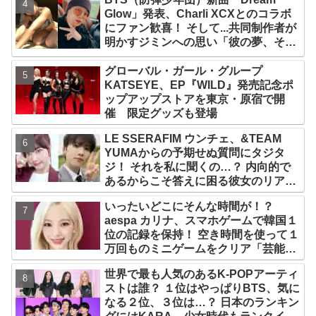
なりの大ヒット
Glow」発表、Charli XCXとのコラボ
にファン歓喜！ そして...共同制作者が
明かすジミンへの思い「彼の夢、そし
て彼の絶望から生まれた歌」
グローバル・ガール・グループ
KATSEYE、EP『WILD』発売記念ポ
ップアップストアを東京・原宿で開
催 限定グッズも登場
LE SSERAFIM ウンチェ、&TEAM
YUMAからの予期せぬ質問にタジタ
ジ！ それを私に聞くの…？ 内向的で
あるからこそ答えに困る彼女のリアク
ションがかわいすぎる
いったいどこにそんな時間が！？
aespa カリナ、スマホゲームで韓国１
位の記録を保持！ 空き時間を使って１
万回ものミニゲームをクリア「芸能人
たちが時間がないと言っているのは全
世界で最も人気のあるK-POPアーティ
部嘘」
ストは誰？ １位はやっぱりBTS、気に
なる２位、３位は…？ 日本のランキン