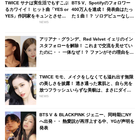
TWICE サナは実生活でもすこぶ
BTS V、Spotifyのフォロワー
るカワイイ！ ヒット曲「YES or
400万人を達成！ 発表曲はたっ
YES」作詞家をキュンとさせた
た１曲！？ ソロデビューなしで
瞬間とは？ 「ウサギのように〇
も圧倒的な人気ぶりを証明
NEWS
〇して・・」
アリアナ・グランデ、Red Velvet イェリのイン
スタフォローを解除！ これまで交流を見せてい
たのに・・ 一体なぜ！？ ファンがその理由を推
測
TWICE モモ、メイクをしなくても溢れ出す無限
の美しさを披露！ 透き通った素肌と、自ら光を
放つフラッシュいらずな美貌は、まさにダイア
モンド
NEWS
BTS V ＆ BLACKPINK ジェニー、同時期にNY
へ出発・・ 熱愛説が再浮上する中、YGが声明を
発表