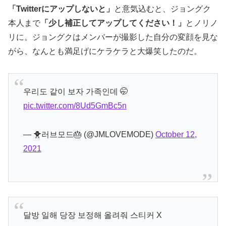
「Twitterにアップしないと」
と意気込むと、ジョングク
本人まで
「少し補正してアップしてください！」
とノリノ
リに。ジョングクはメンバーが撮影した自分の変顔を見な
がら、なんとも満足げにケラケラと大爆笑したのだ。
우리도 같이 보자 가족인데 🤭
pic.twitter.com/8Ud5GmBc5n
— 🐥러브모드🎂 (@JMLOVEMODE)
October 12,
2021
달방 일해 당장 보정해 올려줘 스티커 X