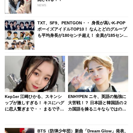
NEWS
TXT、SF9、PENTGON・・ 身長が高いK-POP
ボーイズアイドルTOP10！ なんとどのグループ
も平均身長が180センチ超え！ 全員が185センチ
以上のグループも
Kep1er 江崎ひかる、スキンシ
ENHYPEN ニキ、英語の勉強に
ップが激しすぎる！ キスにハグ
大苦戦！？ 日本語と韓国語の２
に恋人繋ぎまで・・ まるで子犬
カ国語を操るニキならではの悩
のように甘えるひかるにメロメ
みとは？
ロ
BTS（防弾少年団）新曲「Dream Glow」発表、