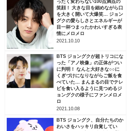
ったく変わらない100点満点の
笑顔！ 大きな目を細めながら口
を大きく開いて大爆笑… ジョン
グクの愛らしさとエネルギーが
目一杯つまったかわいすぎる表
情にメロメロ
2021.10.10
BTS ジョングクが超トリコにな
った「アノ映像」の正体がつい
に判明！ なんと大好きな○○に
くぎづけになりながらご飯を食
べていた… まんまるの目でテレ
ビを食い入るように見つめるジ
ョングクの様子にファンメロメ
ロ
2021.10.08
BTS ジョングク、自分たちのか
わいさをハッキリ自覚してい