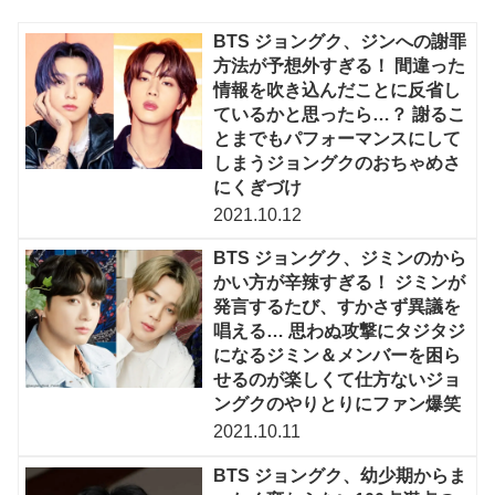
BTS ジョングク、ジンへの謝罪
方法が予想外すぎる！ 間違った
情報を吹き込んだことに反省し
ているかと思ったら…？ 謝るこ
とまでもパフォーマンスにして
しまうジョングクのおちゃめさ
にくぎづけ
2021.10.12
BTS ジョングク、ジミンのから
かい方が辛辣すぎる！ ジミンが
発言するたび、すかさず異議を
唱える… 思わぬ攻撃にタジタジ
になるジミン＆メンバーを困ら
せるのが楽しくて仕方ないジョ
ングクのやりとりにファン爆笑
2021.10.11
BTS ジョングク、幼少期からま