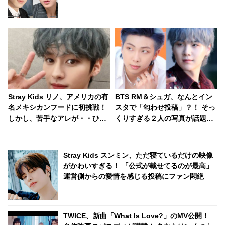
到
Stray Kids リノ、アメリカの有
BTS RM＆シュガ、なんとイン
名メキシカンフードに初挑戦！
スタで「匂わせ投稿」？！ そっ
しかし、苦手なアレが・・ひと
くりすぎる２人の写真が話題
口食べた後のリアクションがか
に・・ 全く同じ場所、同じ角度
わいすぎる
から撮影されている徹底的な匂
わせぶりにファンも爆笑
Stray Kids スンミン、ただ寝ているだけの映像
がかわいすぎる！ 「公式が載せてるのが最高」
運営側からの愛情を感じる投稿にファン悶絶
TWICE、新曲「What Is Love?」のMV公開！