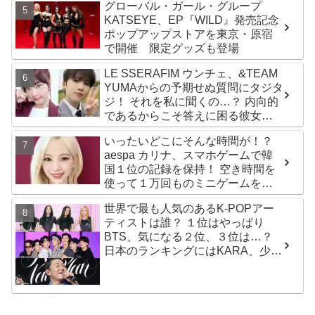
た歌」
グローバル・ガール・グループ
KATSEYE、EP『WILD』発売記念
ポップアップストアを東京・原宿
で開催 限定グッズも登場
LE SSERAFIM ウンチェ、&TEAM
YUMAからの予期せぬ質問にタジタ
ジ！ それを私に聞くの…？ 内向的
であるからこそ答えに困る彼女の
リアクションがかわいすぎる
いったいどこにそんな時間が！？
aespa カリナ、スマホゲームで韓
国１位の記録を保持！ 空き時間を
使って１万回ものミニゲームをク
リア「芸能人たちが時間がないと
世界で最も人気のあるK-POPアー
言っているのは全部嘘」
ティストは誰？ １位はやっぱり
BTS、気になる２位、３位は…？
日本のランキングにはKARA、少女
時代もランクイン！ 各国の個性あ
ふれるデータに注目殺到