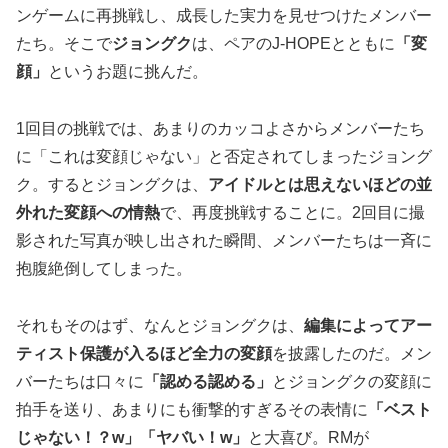
ンゲームに再挑戦し、成長した実力を見せつけたメンバー
たち。そこで
ジョングク
は、ペアのJ-HOPEとともに
「変
顔」
というお題に挑んだ。
1回目の挑戦では、あまりのカッコよさからメンバーたち
に「これは変顔じゃない」と否定されてしまったジョング
ク。するとジョングクは、
アイドルとは思えないほどの並
外れた変顔への情熱
で、再度挑戦することに。2回目に撮
影された写真が映し出された瞬間、メンバーたちは一斉に
抱腹絶倒してしまった。
それもそのはず、なんとジョングクは、
編集によってアー
ティスト保護が入るほど全力の変顔
を披露したのだ。メン
バーたちは口々に
「認める認める」
とジョングクの変顔に
拍手を送り、あまりにも衝撃的すぎるその表情に
「ベスト
じゃない！？w」「ヤバい！w」
と大喜び。RMが