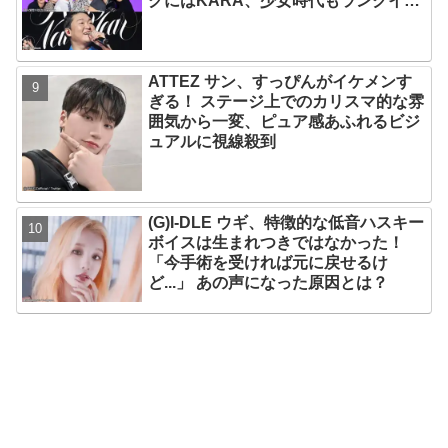
グにはKARA、少女時代もランクイ
ン！ 各国の個性あふれるデータに注目
殺到
ATTEZ サン、すっぴんがイケメンす
ぎる！ ステージ上でのカリスマ的な雰
囲気から一変、ピュア感あふれるビジ
ュアルに視線殺到
(G)I-DLE ウギ、特徴的な低音ハスキー
ボイスは生まれつきではなかった！
「今手術を受ければ元に戻せるけ
ど...」 あの声になった原因とは？