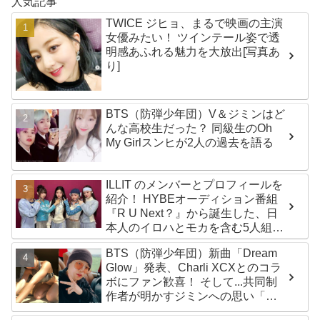
人気記事
TWICE ジヒョ、まるで映画の主演
女優みたい！ ツインテール姿で透
明感あふれる魅力を大放出[写真あ
り]
BTS（防弾少年団）V＆ジミンはど
んな高校生だった？ 同級生のOh
My Girlスンヒが2人の過去を語る
ILLIT のメンバーとプロフィールを
紹介！ HYBEオーディション番組
『R U Next？』から誕生した、日
本人のイロハとモカを含む5人組ガ
ールズグループ！ デビュー曲
BTS（防弾少年団）新曲「Dream
「Magnetic」がいきなりの大ヒッ
Glow」発表、Charli XCXとのコラ
ト
ボにファン歓喜！ そして...共同制
作者が明かすジミンへの思い「彼
の夢、そして彼の絶望から生まれ