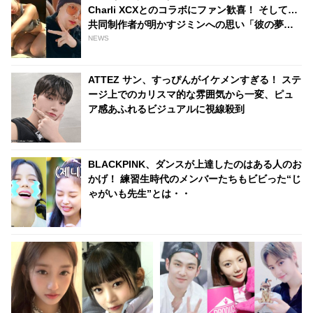
Charli XCXとのコラボにファン歓喜！ そして…
共同制作者が明かすジミンへの思い「彼の夢、
そして彼の絶望から生まれた歌」
NEWS
ATTEZ サン、すっぴんがイケメンすぎる！ ステ
ージ上でのカリスマ的な雰囲気から一変、ピュ
ア感あふれるビジュアルに視線殺到
BLACKPINK、ダンスが上達したのはある人のお
かげ！ 練習生時代のメンバーたちもビビった“じ
ゃがいも先生”とは・・