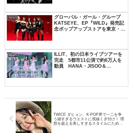
グローバル・ガール・グループ
NEWS
KATSEYE、EP『WILD』発売記
念ポップアップストアを東京・原
宿で開催 限定グッズも登場
ILLIT、初の日本ライブツアーを
NEWS
完走 5都市11公演で約6万人を
動員 HANA・JISOO＆
MOMOKAとのスペシャルコラボ
も実現
TWICE ダヒョン、K-POP界で一二を争
う細すぎるウエストに視線くぎ付け！ 理
想を超える美しすぎるスタイルにため息
[写真]