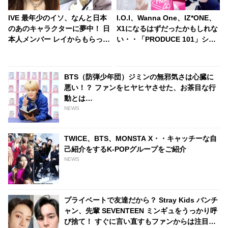
IVE 最年少のイソ、なんと日本
I.O.I、Wanna One、IZ*ONE、
のあのキャラクターに夢中！ 日
X1になるはずだったかもしれな
本人メンバー レイからもらった
い・・「PRODUCE 101」シリ
キャラグッズを大事に愛用… 少
ーズの不正投票操作で脱落させ
女らしい彼女たちの素顔にファ
られた練習生12人の氏名が公表
ン悶絶
BTS（防弾少年団）ジミンの無邪気さは心臓に
悪い！？ ファンをヒヤヒヤさせた、お茶目な行
動とは…
NEWS
TWICE、BTS、MONSTA X・・キャッチーな自
己紹介をするK-POPグループをご紹介
NEWS
プライベートで友達だから？ Stray Kids バンチ
ャン、先輩 SEVENTEEN ミンギュをうっかり呼
び捨て！ すぐに言い直すもファンからは注目殺