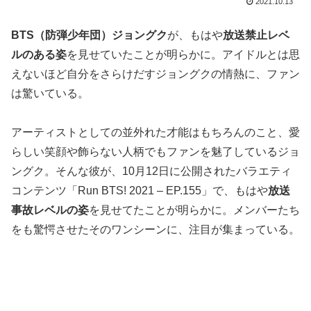
2021.10.13
BTS（防弾少年団）ジョングク
が、もはや
放送禁止レベ
ルのある姿
を見せていたことが明らかに。アイドルとは思
えないほど自分をさらけだすジョングクの情熱に、ファン
は驚いている。
アーティストとしての並外れた才能はもちろんのこと、愛
らしい笑顔や飾らない人柄でもファンを魅了しているジョ
ングク。そんな彼が、10月12日に公開されたバラエティ
コンテンツ「Run BTS! 2021 – EP.155」で、もはや
放送
事故レベルの姿
を見せてたことが明らかに。メンバーたち
をも驚愕させたそのワンシーンに、注目が集まっている。