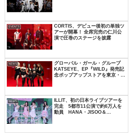
CORTIS、デビュー後初の単独ツ
EVENTS
アーが開幕！ 全席完売の仁川公
演で圧巻のステージを披露
グローバル・ガール・グループ
NEWS
KATSEYE、EP『WILD』発売記
念ポップアップストアを東京・原
宿で開催 限定グッズも登場
ILLIT、初の日本ライブツアーを
NEWS
完走 5都市11公演で約6万人を
動員 HANA・JISOO＆
MOMOKAとのスペシャルコラボ
も実現