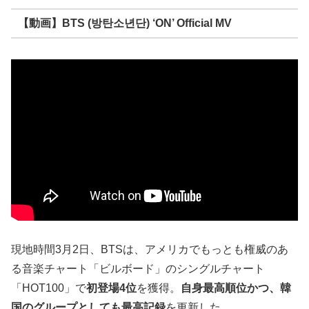
【動画】BTS (방탄소년단) ‘ON’ Official MV
現地時間3月2日、BTSは、アメリカでもっとも権威のあ
る音楽チャート「ビルボード」のシングルチャート
「HOT100」で
初登場4位
を獲得。
自身最高順位かつ、韓
国のグループとしても最高記録
を更新した。