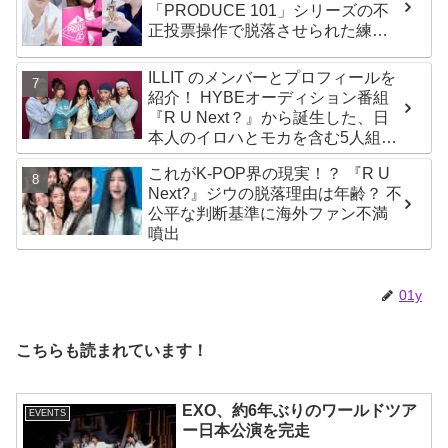
「PRODUCE 101」シリーズの不
正投票操作で脱落させられた練習
生12人の氏名が公表
ILLIT のメンバーとプロフィールを
紹介！ HYBEオーディション番組
『R U Next？』から誕生した、日
本人のイロハとモカを含む5人組ガ
ールズグループ！ デビュー曲
これがK-POP界の現実！？ 『R U
「Magnetic」がいきなりの大ヒッ
Next?』ジウの脱落理由は年齢？ 不
ト
公平な判断基準に海外ファン不満
噴出
01y
こちらも読まれています！
EXO、約6年ぶりのワールドツア
EVENTS
ー日本公演を完走