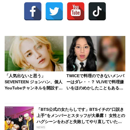
「人気出ないと思う」
TWICEで料理のできないメンバ
SEVENTEEN ジョンハン、個人
ーはダレ・・？ VLIVEで料理嫌
YouTubeチャンネルを開設する
いをほのめかしたこともあるあ
予定はある？ 否定的な姿勢を見
の人・・（笑） 容赦なく暴露す
せる意外な理由にびっくり
るチェヨンに爆笑
「BTS公式の女たらしです」BTSイチの“口説き
上手”をメンバーとスタッフが大暴露！ 女性との
ハグシーンをわざと失敗してやり直していたと
バラされるメンバーも！ 爆弾発言のオンパレー
NEWS