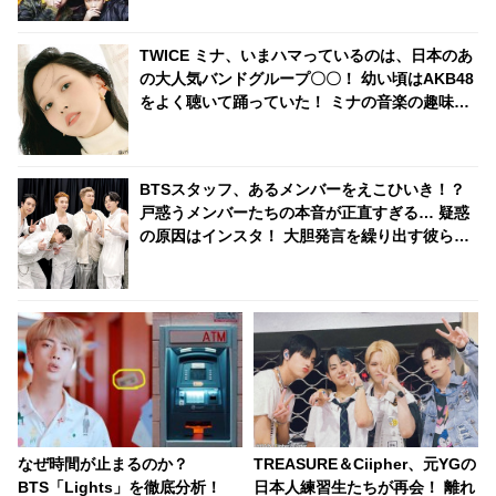
ドに爆笑
TWICE ミナ、いまハマっているのは、日本のあ
の大人気バンドグループ〇〇！ 幼い頃はAKB48
をよく聴いて踊っていた！ ミナの音楽の趣味が
明らかに
BTSスタッフ、あるメンバーをえこひいき！？
戸惑うメンバーたちの本音が正直すぎる… 疑惑
の原因はインスタ！ 大胆発言を繰り出す彼らの
推理にファン爆笑
なぜ時間が止まるのか？
TREASURE＆Ciipher、元YGの
BTS「Lights」を徹底分析！
日本人練習生たちが再会！ 離れ