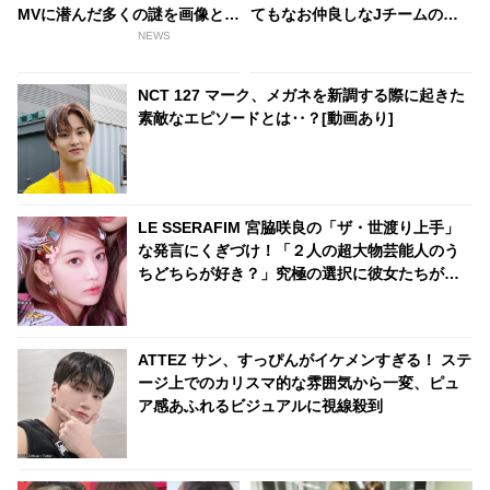
MVに潜んだ多くの謎を画像と共
てもなお仲良しなJチームの絆
にチェック！［パート2］
に感動・・ 「YG宝石箱」出演
NEWS
日本人メンバーの現在まとめも
NCT 127 マーク、メガネを新調する際に起きた
素敵なエピソードとは‥？[動画あり]
LE SSERAFIM 宮脇咲良の「ザ・世渡り上手」
な発言にくぎづけ！「２人の超大物芸能人のう
ちどちらが好き？」究極の選択に彼女たちが出
した答えとは・・ 芸歴10年以上のプロらしい発
言に爆笑
ATTEZ サン、すっぴんがイケメンすぎる！ ステ
ージ上でのカリスマ的な雰囲気から一変、ピュ
ア感あふれるビジュアルに視線殺到