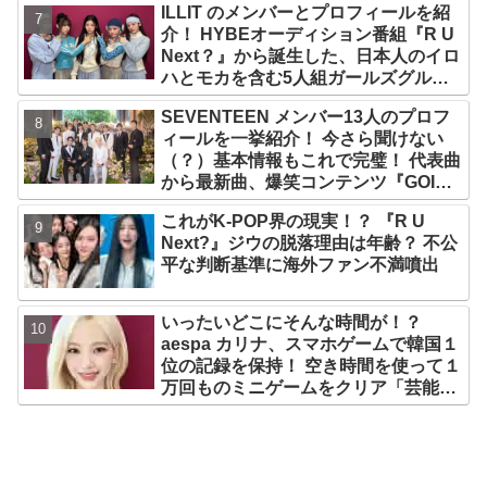
ILLIT のメンバーとプロフィールを紹
介！ HYBEオーディション番組『R U
Next？』から誕生した、日本人のイロ
ハとモカを含む5人組ガールズグルー
プ！ デビュー曲「Magnetic」がいき
SEVENTEEN メンバー13人のプロフ
なりの大ヒット
ィールを一挙紹介！ 今さら聞けない
（？）基本情報もこれで完璧！ 代表曲
から最新曲、爆笑コンテンツ『GOING
SEVENTEEN』まで・・VERY NICE
これがK-POP界の現実！？ 『R U
な魅力が満載
Next?』ジウの脱落理由は年齢？ 不公
平な判断基準に海外ファン不満噴出
いったいどこにそんな時間が！？
aespa カリナ、スマホゲームで韓国１
位の記録を保持！ 空き時間を使って１
万回ものミニゲームをクリア「芸能人
たちが時間がないと言っているのは全
部嘘」