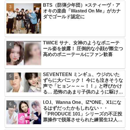
BTS（防弾少年団）×スティーヴ・ア
オキの楽曲「Wasted On Me」がカナ
ダでゴールド認定に
TWICE サナ、女神のようなポニーテ
ール姿を披露！ 圧倒的な小顔が際立つ
高めのポニーテールにファン歓喜
SEVENTEEN ミンギュ、ウジのいた
ずらに大パニック！ 今にも泣きそうな
声で「ヒョン～～～！！」と呼びかけ
る… 恐怖のあまり子供のように駆け出
す姿がかわいい
I.O.I、Wanna One、IZ*ONE、X1にな
るはずだったかもしれない・・
「PRODUCE 101」シリーズの不正投
票操作で脱落させられた練習生12人の
氏名が公表