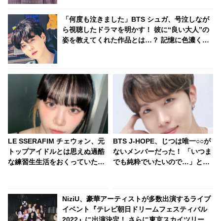
で・・ 公開が待ちきれなくなる映像に注目
「何度も泣きました」BTS シュガ、号泣しなが
ら視聴したドラマを明かす！ 彼に“良い大人”の
姿を教えてくれた作品とは…？ 記憶に色濃く残
るそのエピソードにファンも共感
LE SSERAFIM チェウォン、元
BTS J-HOPE、じつは唯一○○が
トップアイドルとは思えぬ過酷
ないメンバーだった！ 「いつま
な練習生生活をおくっていた！
でも純粋でいたいので…」とい
ふりだしに戻り、全くの基礎か
うJ-HOPEの言葉に「俺らは汚
らやり直し・・「ずいぶん苦労
いってこと？」とメンバー総反
したんだね」
撃・・ 予想だにしない展開を迎
NiziU、豪華アーティストが多数出演するライブ
えたかわいすぎるやりとりにフ
イベント『テレビ朝日ドリームフェスティバル
ァン爆笑
2022』に出演決定！ さらに東京スカイツリーに