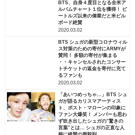
BTS、自身４度目となる全米ア
ルバムチャート１位を獲得！ ビ
ートルズ以来の偉業だと米ビル
ボード絶賛
2020.03.02
BTS シュガの新型コロナウィル
ス対策のための寄付にARMYが
賛同！ 多額の寄付が集まる
・・キャンセルされたコンサー
トチケットの返金を寄付に充て
るファンも
2020.03.02
「あいつめっちゃ…」BTS シュ
ガが語るカリスマアーティス
ト、ポスト・マローンの印象に
ファン大爆笑！ メンバーも思わ
ず吹き出したシュガの”驚きの
言葉”とは… シュガの正直な人
柄に絶賛の声殺到