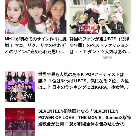
NiziUが初めてのサイン作りに挑
韓国のファンが選ぶBTS（防弾
戦！ マコ、リク、リマのそれぞ
少年団）のベストファッション
れのサインに込められた思いと
は・・？ ダントツ人気はあのコ
は・・？ WithUの投票で決ま
ンセプト
NEWS
る、ドキドキのサイン作りがス
タート
世界で最も人気のあるK-POPアーティストは
誰？ １位はやっぱりBTS、気になる２位、３位
は…？ 日本のランキングにはKARA、少女時代
もランクイン！ 各国の個性あふれるデータに注
目殺到
SEVENTEEN初映画となる「SEVENTEEN
POWER OF LOVE : THE MOVIE」ScreenX版特
別映像が公開！ 炎が劇場全体を包み込むかのよ
うな迫力の「Clap」から「Rock with you」ま