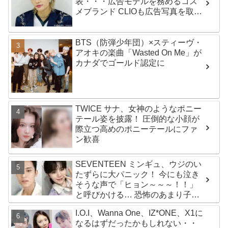
表・・・広告モデルを務めるコス
メブランド CLIOも広告写真を取り
下げ
BTS（防弾少年団）×スティーヴ・
アオキの楽曲「Wasted On Me」が
カナダでゴールド認定に
TWICE サナ、女神のようなポニー
テール姿を披露！ 圧倒的な小顔が
際立つ高めのポニーテールにファ
ン歓喜
SEVENTEEN ミンギュ、ウジのい
たずらに大パニック！ 今にも泣き
そうな声で「ヒョン～～～！！」
と呼びかける… 恐怖のあまり子供
のように駆け出す姿がかわいい
I.O.I、Wanna One、IZ*ONE、X1に
なるはずだったかもしれない・・