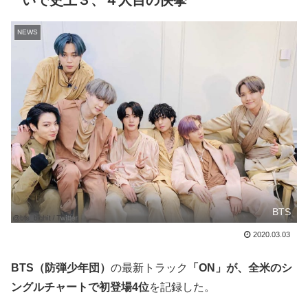
いで史上３、４人目の快挙
NEWS
BTS
2020.03.03
BTS（防弾少年団）
の最新トラック
「ON」が、全米のシ
ングルチャートで初登場4位
を記録した。