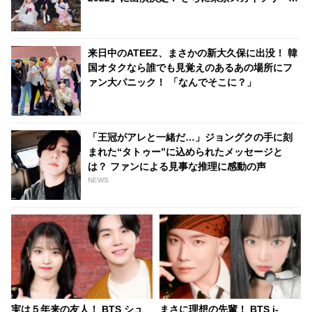
て、NiziU特別ライティングのリバイバル点灯も
実施へ
来日中のATEEZ、まさかの新大久保に出没！ 韓
国オタクなら誰でも見覚えのあるあの場所にフ
ァン大パニック！ 「なんでそこに？」
「王冠がアレと一緒だ…」ジョングクの手に刻
まれた“タトゥー”に込められたメッセージと
は？ ファンによる見事な推理に感動の声
NEWS
実は５年来の友人！ BTS シュ
まさに理想の先輩！ BTS j-