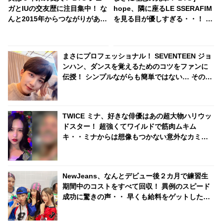
ガとIUの交友歴に注目集中！ な
hope、隣に座るLE SSERAFIM
んと2015年からつながりがあっ
を見る目が優しすぎる・・！ に
た・・ とつじょ明かされた２人
っこりと笑いながらアイコンタ
の関係性にびっくり ＆ リラッ
クト・・ 気さくな人柄が現れた
クスした様子で話す彼らの姿に
行動に胸キュン
まさにプロフェッショナル！ SEVENTEEN ジョ
ほっこり
ンハン、ダンスを覚えるためのコツをファンに
伝授！ シンプルながらも簡単ではない… その心
がけに感動
TWICE ミナ、好きな俳優はあの超大物ハリウッ
ドスター！ 超強くてワイルドで筋肉ムキム
キ・・ミナからは想像もつかない意外なカミン
グアウトにファンびっくり
NewJeans、なんとデビュー後２カ月で練習生
期間中のコストをすべて回収！ 異例のスピード
成功に驚きの声・・ 早くも給料をゲットしたメ
ンバーたちのお金の使い道は・・？