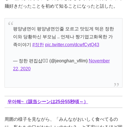
麺好きだったことを初めて知ることになったと話した。
평양냉면이 평양냉면인줄 모르고 맛있게 먹은 정한
이와 당황하신 부모님 .. 언제나 짱기엽고화목한 가
족이야기
#정한
pic.twitter.com/dcwfCytQ43
— 정한 편집샵✌🏻 (@jeonghan_vfilm)
November
22, 2020
우아해~（該当シーンは25分55秒頃～）
周囲の様子を見ながら、「みんながおいしく食べてるの