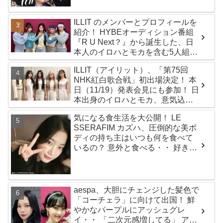
ふれるデータに注目殺到
ILLIT のメンバーとプロフィールを
紹介！ HYBEオーディション番組
『R U Next？』から誕生した、日
本人のイロハとモカを含む5人組ガ
ールズグループ！ デビュー曲
ILLIT（アイリット）、「第75回
「Magnetic」がいきなりの大ヒッ
NHK紅白歌合戦」初出場決定！ 本
ト
日（11/19）発表会見にも参加！ 日
本出身のイロハとモカ、意気込み
を語る「ずっと夢見てたステー
気になる食生活を大公開！ LE
ジ…嬉しくて光栄」
SSERAFIM カズハ、圧倒的な美ボ
ディの持ち主はいつも何を食べて
いるの？ 意外と食べる・・ 好きな
ものを食べつつ健康を維持する方
法とは？
aespa、大胆にチェンジした髪色で
「コーチェラ」に向けて出国！ 鮮
やかなパープルにアッシュグレ
イ・・ 「二次元感増してる」 アバ