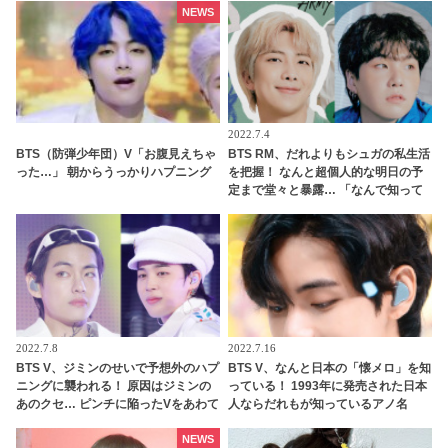
ある言葉とは？
てる！」と太鼓判を押す様子がかわ
NEWS
いすぎる
2022.7.4
BTS（防弾少年団）V「お腹見えちゃ
BTS RM、だれよりもシュガの私生活
った…」 朝からうっかりハプニング
を把握！ なんと超個人的な明日の予
定まで堂々と暴露… 「なんで知って
るの！？」と驚きを隠せないシュガ
のリアクションまでかわいすぎる
2022.7.8
2022.7.16
BTS V、ジミンのせいで予想外のハプ
BTS V、なんと日本の「懐メロ」を知
ニングに襲われる！ 原因はジミンの
っている！ 1993年に発売された日本
あのクセ… ピンチに陥ったVをあわて
人ならだれもが知っているアノ名
て支える彼のリアクションまでかわ
曲・・「これ知ってる！」とハイテ
いすぎるとファンくぎづけ
ンションで話す彼の姿にファン衝撃
NEWS