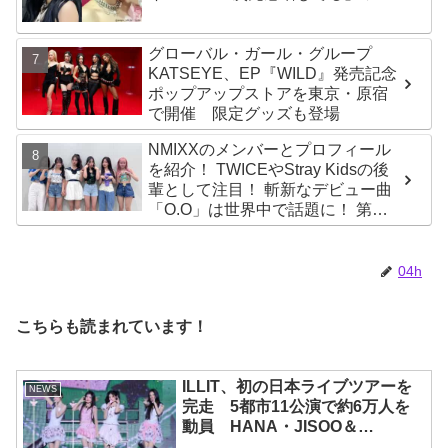
ターと完全一致のその姿に悶絶
グローバル・ガール・グループ
KATSEYE、EP『WILD』発売記念
ポップアップストアを東京・原宿
で開催 限定グッズも登場
NMIXXのメンバーとプロフィール
を紹介！ TWICEやStray Kidsの後
輩として注目！ 斬新なデビュー曲
「O.O」は世界中で話題に！ 第４
世代を代表する美女ソリュンをは
じめ、全員ビジュアルメンバーと
いわれるその魅力をチェック
04h
こちらも読まれています！
ILLIT、初の日本ライブツアーを
NEWS
完走 5都市11公演で約6万人を
動員 HANA・JISOO＆
MOMOKAとのスペシャルコラボ