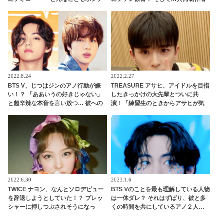
ィブにとらえるVらしい発言にほっこ
が明かすジミンへの思い「彼の夢、
り
そして彼の絶望から生まれた歌」
2022.8.24
2022.2.27
BTS V、じつはジンのアノ行動が嫌
TREASURE アサヒ、アイドルを目指
い！？ 「ああいうの好きじゃない」
したきっかけの大先輩とついに共
と超辛辣な本音を言い放つ… 彼への
演！「練習生のときからアサヒが気
不満を容赦なく明かすV & 一切気にし
になっていました」なんと認知され
ない彼のその様子が面白すぎる
ていた！ 彼のサクセスストーリーに
注目殺到
2022.6.30
2023.1.6
TWICE ナヨン、なんとソロデビュー
BTS Vのことを最も理解している人物
を辞退しようとしていた！？ プレッ
は一体ダレ？ それはずばり、彼と多
シャーに押しつぶされそうになっ
くの時間を共にしているアノ２人…
た・・ 力になったというJ.Y.parkの
満面の笑みで「僕のことを知りすぎ