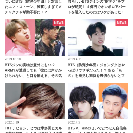
ついにBTS（防弾少年団〕と対面し
恐ろしいBTSジミンの“財テク”をプ
たエマ・ストーン、興奮しすぎてメ
ロが絶賛！ ４億円でオンボロアパー
チャクチャ挙動不審に！？
トを購入したのにはワケがあった！
未来は『韓国一のセレブタウン』の
地主になるってホント？
NEWS
NEWS
2019.10.10
2019.4.11
BTSジンの実物は意外にも○○？
BTS（防弾少年団）ジョングクはや
ARMYが遭遇しても「彼には声がか
っぱりウサギだった！？ ある「も
けられない」と口を揃える、その気
の」を発見し期待を裏切らないとフ
になる理由とは？
ァン喜ぶ
2022.8.19
2022.7.5
TXT テヒョン、じつは宇多田ヒカル
BTS V、RMのせいでとつぜん自信喪