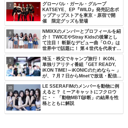
グローバル・ガール・グループ
KATSEYE、EP『WILD』発売記念ポ
ップアップストアを東京・原宿で開
催 限定グッズも登場
NMIXXのメンバーとプロフィールを紹
介！ TWICEやStray Kidsの後輩とし
て注目！ 斬新なデビュー曲「O.O」は
世界中で話題に！ 第４世代を代表する
美女ソリュンをはじめ、全員ビジュア
埼玉・秩父でキャンプ旅行！ iKON、
ルメンバーといわれるその魅力をチェ
単独リアリティ番組「GET READY,
ック
iKON TIME!～iKONICのためなら～ 」
が、７月７日からMnetで放送・配信ス
タート
LE SSERAFIMのメンバーを動物に例
えると？ ミーアキャットにフクロウ
に・・ 「動物MBTI診断」の結果を性
格とともに解説