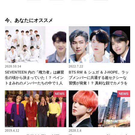
今、あなたにオススメ
2020.10.14
2022.7.22
SEVENTEEN 内の「権力者」は練習
BTS RM ＆ シュガ ＆ J-HOPE、ラッ
生の頃から決まっていた！？ ペイン
プメンバーに共通する超セクシーな
トまみれのメンバーたちの中で１人
習慣が発覚！？ 真剣な顔でカメラを
だけキレイなままだったその人物と
見つめながら手で髪を乱して・・ 大
は・・？
人の色気あふれる３人の表情にくぎ
NEWS
NEWS
づけ
2019.4.12
2020.1.4