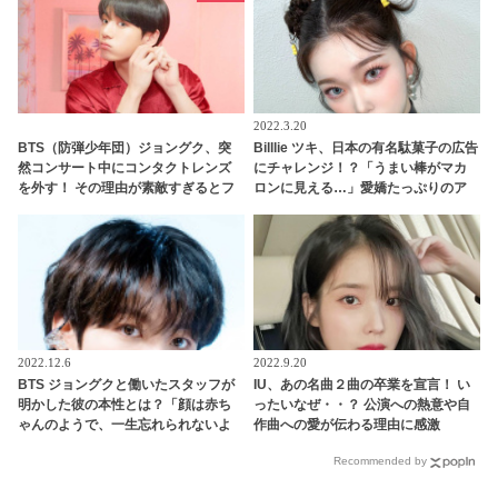
2022.3.20
BTS（防弾少年団）ジョングク、突
Billlie ツキ、日本の有名駄菓子の広告
然コンサート中にコンタクトレンズ
にチャレンジ！？「うまい棒がマカ
を外す！ その理由が素敵すぎるとフ
ロンに見える…」愛嬌たっぷりのア
ァン感激
ニメキャラのような姿がかわいすぎ
る
2022.12.6
2022.9.20
BTS ジョングクと働いたスタッフが
IU、あの名曲２曲の卒業を宣言！ い
明かした彼の本性とは？「顔は赤ち
ったいなぜ・・？ 公演への熱意や自
ゃんのようで、一生忘れられないよ
作曲への愛が伝わる理由に感激
うな香りがしました」ジョングクに
Recommended by
魅了されたダンサーのコメントにフ
ァン興味津々