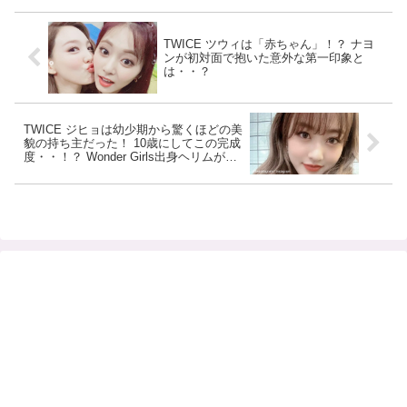
TWICE ツウィは「赤ちゃん」！？ ナヨ
ンが初対面で抱いた意外な第一印象と
は・・？
TWICE ジヒョは幼少期から驚くほどの美
貌の持ち主だった！ 10歳にしてこの完成
度・・！？ Wonder Girls出身ヘリムがひ
と目で衝撃を受けたジヒョのビジュアル
とは？[写真]