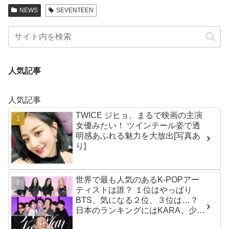
NEWS
SEVENTEEN
人気記事
人気記事
TWICE ジヒョ、まるで映画の主演
女優みたい！ ツインテール姿で透
明感あふれる魅力を大放出[写真あ
り]
世界で最も人気のあるK-POPアー
ティストは誰？ １位はやっぱり
BTS、気になる２位、３位は…？
日本のランキングにはKARA、少女
時代もランクイン！ 各国の個性あ