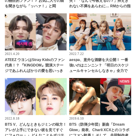
の熱狂的ファン！？ お気に入りの曲
失！ 「なんで今教えるの？」抑えき
を聞きながら「ッハァ！」と悶
れない不満をあらわに… RMからの指
絶・・ 目をキラキラ輝かせながら聞
摘で自身の重大なミスに気づく彼の
き入る彼の姿にファン爆笑「リアク
超正直なリアクションが面白すぎる
ションが完全にオタクｗｗ」
2021.4.20
2022.7.22
ATEEZ ウヨンはStray Kidsのファン
aespa、意外な酒癖を大公開！ 一番
代表！？ 『KINGDOM』競演ステー
強いのはニンニン？ 「明日のスケジ
ジであふれんばかりの愛を思いっき
ュールキャンセルしなきゃ」全力で
り表現する姿がかわいらしいと話題
お酒を楽しむメンバーたちがかわい
に
すぎる
NEWS
2022.8.18
2019.6.10
BTS V、どんなときもジミンの味方！
BTS（防弾少年団）新曲「Dream
アレが上手にできない彼を見てすぐ
Glow」発表、Charli XCXとのコラボ
にフォロー・・ どんなこともポジテ
にファン歓喜！ そして…共同制作者