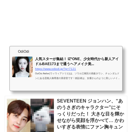
OdiOdi
人気スターが集結！ IZ*ONE、少女時代から新人アイ
ドルBAE173まで通うヘアメイク美...
https://www.odiodi.jp/?p=7121
OuiOui Atelier(ウィウィアトリエ)は、ソウル江南区の高級タウン、チョンダムド
ンにある芸能人御用達の美容室です！創設者は、女優さんのように美しいメイク
アップアーティスト「ソオク」さんで、最近はユーチューバーと...
SEVENTEEN ジョンハン、“あ
のうさぎのキャラクター”にそ
っくりだった！ 大きな目を輝か
せながら笑顔を浮かべて… かわ
いすぎる表情にファン胸キュン