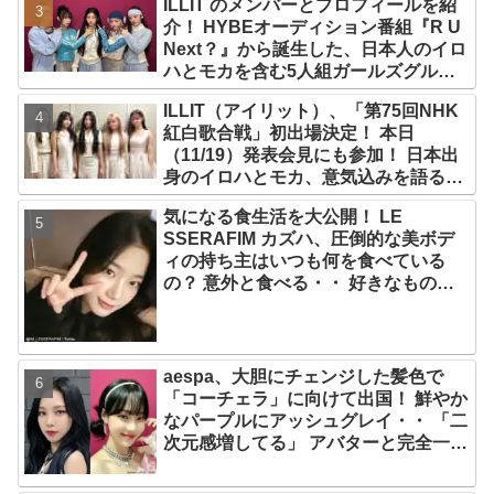
ILLIT のメンバーとプロフィールを紹
介！ HYBEオーディション番組『R U
Next？』から誕生した、日本人のイロ
ハとモカを含む5人組ガールズグルー
プ！ デビュー曲「Magnetic」がいき
ILLIT（アイリット）、「第75回NHK
なりの大ヒット
紅白歌合戦」初出場決定！ 本日
（11/19）発表会見にも参加！ 日本出
身のイロハとモカ、意気込みを語る
「ずっと夢見てたステージ…嬉しくて
気になる食生活を大公開！ LE
光栄」
SSERAFIM カズハ、圧倒的な美ボデ
ィの持ち主はいつも何を食べている
の？ 意外と食べる・・ 好きなものを
食べつつ健康を維持する方法とは？
aespa、大胆にチェンジした髪色で
「コーチェラ」に向けて出国！ 鮮やか
なパープルにアッシュグレイ・・ 「二
次元感増してる」 アバターと完全一致
のその姿に悶絶