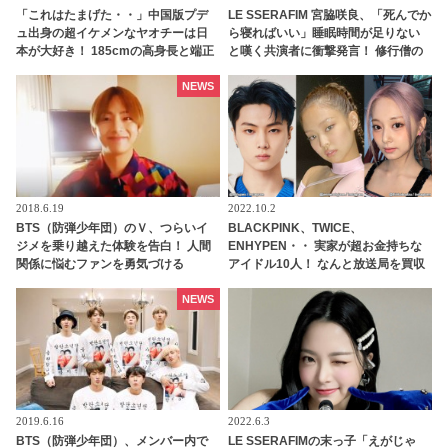
「これはたまげた・・」中国版プデ
LE SSERAFIM 宮脇咲良、「死んでか
ュ出身の超イケメンなヤオチーは日
ら寝ればいい」睡眠時間が足りない
本が大好き！ 185cmの高身長と端正
と嘆く共演者に衝撃発言！ 修行僧の
なルックスで大注目を浴びる
ような生活を推奨！？ ストイックす
ぎる姿勢に啞然
NEWS
2018.6.19
2022.10.2
BTS（防弾少年団）のＶ、つらいイ
BLACKPINK、TWICE、
ジメを乗り越えた体験を告白！ 人間
ENHYPEN・・ 実家が超お金持ちな
関係に悩むファンを勇気づける
アイドル10人！ なんと放送局を買収
できるほどの財力！ 桁違いな裕福さ
にびっくり
NEWS
2019.6.16
2022.6.3
BTS（防弾少年団）、メンバー内で
LE SSERAFIMの末っ子「えがじゃ