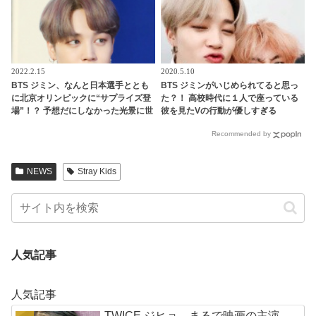
2022.2.15
2020.5.10
BTS ジミン、なんと日本選手ととも
BTS ジミンがいじめられてると思っ
に北京オリンピックに“サプライズ登
た？！ 高校時代に１人で座っている
場”！？ 予想だにしなかった光景に世
彼を見たVの行動が優しすぎる
界中から衝撃を隠せない声殺到… ま
Recommended by
さかそんなところにいたなんて… 意
外なところで証明された彼の人気に
ファン驚愕
NEWS
Stray Kids
人気記事
人気記事
TWICE ジヒョ、まるで映画の主演