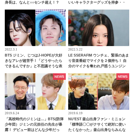
身長は、なんと○○センチ超え！？
いいキャラクターグッズを持参・・
キュートな魅力あふれる彼女にピッ
タリなかわいすぎるアイテムにくぎ
づけ
2022.3.1
2022.5.22
BTS ジミン、じつはJ-HOPEが大好
LE SSERAFIM ウンチェ、緊張のあま
きなアレが超苦手！「どうやったら
り音楽番組でマイクを２個持ち！ 自
できるんですか」と不思議そうな表
分のマイクを奪われ戸惑うユンジン
情・・ 20代とは思えない流行に無頓
にも爆笑
着なジミンの素朴な疑問にファン大
NEWS
NEWS
爆笑
2019.6.24
2019.6.19
「高校時代のジミンは…」BTS(防弾
NU’EST 釜山出身ファン・ミニョン
少年団）ジミンの元担任の先生が暴
「標準語〇〇がクサくて絶対に使い
露！ デビュー前はどんな少年だっ
たくなかった」釜山出身ならみんな