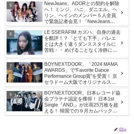
NewJeans、ADORとの契約を解除
ルバム『AMORTAGE』もリリース
へ！ ミンジ、ハニ、ダニエル、ヘ
リン、ヘインのメンバー５人全員
で緊急記者会見！「NewJeans
never dies!」と微笑みの宣言！
LE SSERAFIM カズハ、自身の過去
ADOR側、2029年まで契約有効と
を酷評！？「とても下手」バレエ
主張
とは大きく違うダンススタイルに
苦戦・・ めげることなく冷静に努
力を重ねる姿に称賛の声続々
BOYNEXTDOOR、「2024 MAMA
AWARDS」で“Favorite Dance
Performance Group賞”を受賞！ 京
セラドーム大阪でオリジナルステ
ージパフォーマンス披露！ 卒業パ
BOYNEXTDOOR、日本レコード協
ーティーをコンセプトにスーツで
会プラチナ認定を獲得！ 日本1st
魅了【動画あり】
Single『AND,』が出荷25万枚を超
える！ 韓国での９月カムバックも
決定
01y