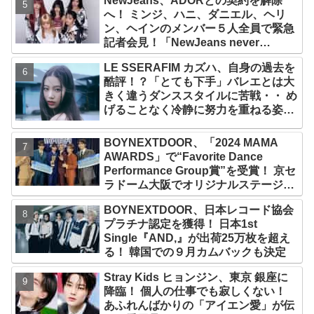
NewJeans、ADORとの契約を解除
『AMORTAGE』もリリース
へ！ ミンジ、ハニ、ダニエル、ヘリ
ン、ヘインのメンバー５人全員で緊急
記者会見！「NewJeans never
dies!」と微笑みの宣言！ ADOR側、
LE SSERAFIM カズハ、自身の過去を
2029年まで契約有効と主張
酷評！？「とても下手」バレエとは大
きく違うダンススタイルに苦戦・・ め
げることなく冷静に努力を重ねる姿に
称賛の声続々
BOYNEXTDOOR、「2024 MAMA
AWARDS」で“Favorite Dance
Performance Group賞”を受賞！ 京セ
ラドーム大阪でオリジナルステージパ
フォーマンス披露！ 卒業パーティーを
BOYNEXTDOOR、日本レコード協会
コンセプトにスーツで魅了【動画あ
プラチナ認定を獲得！ 日本1st
り】
Single『AND,』が出荷25万枚を超え
る！ 韓国での９月カムバックも決定
Stray Kids ヒョンジン、東京 銀座に
降臨！ 個人の仕事でも寂しくない！
あふれんばかりの「アイエン愛」が伝