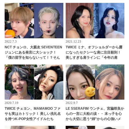
た…？
知ってる「鳥肌必須のソウル語」と
は？
2022.7.3
2021.12.23
NCT チョンロ、大親友 SEVENTEEN
TWICE ミナ、オフショルダーから露
ジュンにある発言に大ショック！
になったセクシーな肩に注目殺到！
「僕の苗字を知らないって！？そん
美しすぎる肩ラインに「今年の肩
なことある？」 ファンに必死に訴え
賞」期待高まる
る姿がかわいすぎる
2020.7.19
2022.9.7
TWICE チェヨン、MAMAMOO ファ
LE SSERAFIM ウンチェ、宮脇咲良か
サも実はカトリック！ 美しい洗礼名
らの一言に大粒の涙・・ 末っ子を心
を持つK-POP女性アイドルたち
から大切に思う“姉”からの心強いメ
ッセージに感動！ 愛情あふれるその