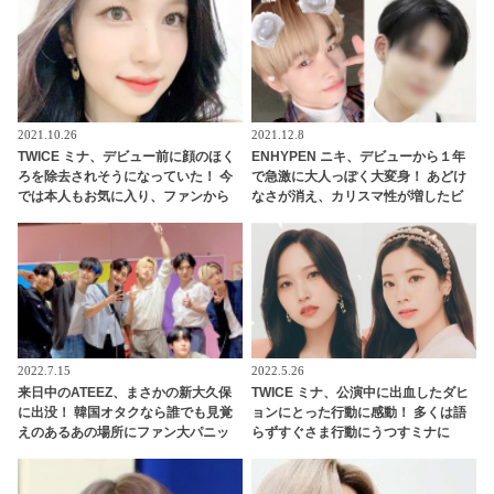
内容とは？ 心優しい咲良に称賛の声
2021.10.26
2021.12.8
TWICE ミナ、デビュー前に顔のほく
ENHYPEN ニキ、デビューから１年
ろを除去されそうになっていた！ 今
で急激に大人っぽく大変身！ あどけ
では本人もお気に入り、ファンから
なさが消え、カリスマ性が増したビ
も愛されるチャームポイントに
ジュアルにメロメロ
2022.7.15
2022.5.26
来日中のATEEZ、まさかの新大久保
TWICE ミナ、公演中に出血したダヒ
に出没！ 韓国オタクなら誰でも見覚
ョンにとった行動に感動！ 多くは語
えのあるあの場所にファン大パニッ
らずすぐさま行動にうつすミナに
ク！ 「なんでそこに？」
「さすが」「気配りの女神」との声
続出