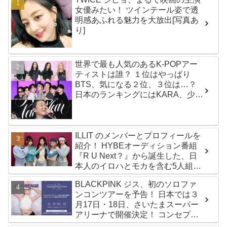
女優みたい！ ツインテール姿で透
明感あふれる魅力を大放出[写真あ
り]
世界で最も人気のあるK-POPアー
ティストは誰？ １位はやっぱり
BTS、気になる２位、３位は…？
日本のランキングにはKARA、少女
時代もランクイン！ 各国の個性あ
ふれるデータに注目殺到
ILLIT のメンバーとプロフィールを
紹介！ HYBEオーディション番組
『R U Next？』から誕生した、日
本人のイロハとモカを含む5人組ガ
ールズグループ！ デビュー曲
BLACKPINK ジス、初のソロファ
「Magnetic」がいきなりの大ヒッ
ンコンツアーを予告！ 日本では３
ト
月17日・18日、さいたまスーパー
アリーナで開催決定！ コンセプト
は“愛のカケラ”！？ 14日には新ア