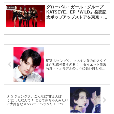
グローバル・ガール・グループ
NEWS
KATSEYE、EP『WILD』発売記
念ポップアップストアを東京・原
宿で開催 限定グッズも登場
BTS ジョングク、マネキン並みのスタイ
ルが視線強奪すぎる！ 「ダイエット刺激
写真・・」モデルのように長い脚と引き
締まった腹筋・・ ジョングクの努力が詰
まった圧巻のプロポーションにうっとり
BTS ジョングク、こんなに“甘えんぼ
う”だったなんて！ まるで赤ちゃんみたい
に大好きなメンバーにベッタリくっつい
て… 大胆なバックハグとおんぶで満面の
笑みを浮かべる様子がかわいすぎるとフ