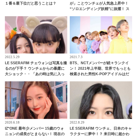
１番＆最下位だと思うことは？
が」ことウンチェが人気急上昇中！
“ソロエンディング妖精”に抜擢！ ス
マイルポテトのようなあどけない純
粋な笑顔とかわいすぎる愛嬌にメン
バーも悶絶
2022.5.29
2021.7.3
LE SSERAFIM チェウォンは写真を撮
BTS、NCTメンバーが続々ランクイ
るのが下手？ ウンチェからの暴露に
ン！ 2021年上半期、世界でもっとも
大ショック・・ 「あの時は気に入っ
検索された男性K-POPアイドルはだ
てるって言ってたのに」
れ？ 世界から注目を浴びるトップ40
を紹介
2020.6.18
2022.8.29
IZ*ONE 最年少メンバー 15歳のウォ
LE SSERAFIM ウンチェ、日本のキャ
ニョンの成長がとまらない！ 現在の
ラクターに夢中！？ 来日時に超かわ