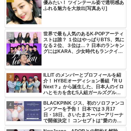
優みたい！ ツインテール姿で透明感あ
ふれる魅力を大放出[写真あり]
世界で最も人気のあるK-POPアーティ
ストは誰？ １位はやっぱりBTS、気に
なる２位、３位は…？ 日本のランキン
グにはKARA、少女時代もランクイ
ン！ 各国の個性あふれるデータに注目
殺到
ILLIT のメンバーとプロフィールを紹
介！ HYBEオーディション番組『R U
Next？』から誕生した、日本人のイロ
ハとモカを含む5人組ガールズグルー
プ！ デビュー曲「Magnetic」がいき
BLACKPINK ジス、初のソロファンコ
なりの大ヒット
ンツアーを予告！ 日本では３月17
日・18日、さいたまスーパーアリーナ
で開催決定！ コンセプトは“愛のカケ
ラ”！？ 14日には新アルバム