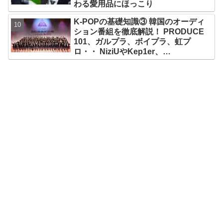
わる愛用品にほっこり
K-POPの基礎知識③ 韓国のオーディ
ション番組を徹底解説！ PRODUCE
101、ガルプラ、ボイプラ、虹プ
ロ・・ NiziUやKep1er、
ZEROBASEONEら人気グループが
続々と誕生！ JO1やINI、ME:Iを生ん
だ日プまで一挙紹介