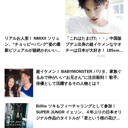
リアルお人形！ NMIXX ソリュ
「これはたまげた・・」中国版
ン、“チョッピーバング”姿の最
プデュ出身の超イケメンなヤオ
新ビジュアルが超絶かわいい！
チーは日本が大好き！ 185cmの
ナゾだらけのティーザーが公開
高身長と端正なルックスで大注
VLOG
され注目殺到
目を浴びる
超イケメン！ BABYMONSTER パリタ、家族ぐ
るみで仲がいい“お兄さん”に注目殺到！ 歌手、
俳優として活躍するその人物とは？
Billlie ツキもフィーチャリングとして参加！
SUPER JUNOR イェソン、４年ぶりの日本オリ
ジナル作品のタイトルが「君という桜の花びら
が僕の心に舞い降りた。」に決定！ ONE OK