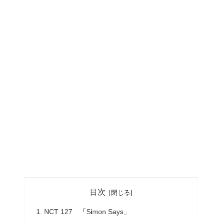
目次
NCT 127 「Simon Says」