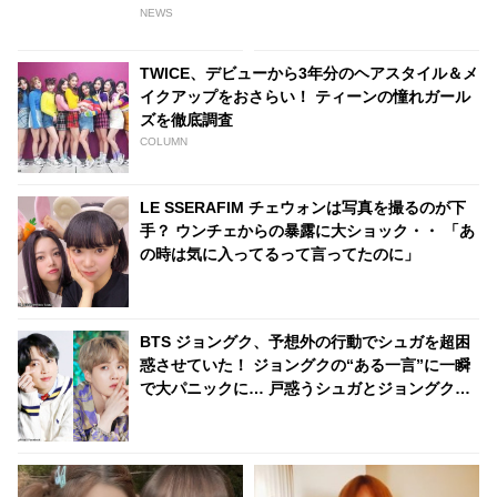
身ならみんな知ってる「鳥肌必
は…？ 日本のランキングには
NEWS
須のソウル語」とは？
KARA、少女時代もランクイ
ン！ 各国の個性あふれるデータ
TWICE、デビューから3年分のヘアスタイル＆メ
に注目殺到
イクアップをおさらい！ ティーンの憧れガール
ズを徹底調査
COLUMN
LE SSERAFIM チェウォンは写真を撮るのが下
手？ ウンチェからの暴露に大ショック・・ 「あ
の時は気に入ってるって言ってたのに」
BTS ジョングク、予想外の行動でシュガを超困
惑させていた！ ジョングクの“ある一言”に一瞬
で大パニックに… 戸惑うシュガとジョングクの
やりとりが面白すぎるとファンくぎづけ