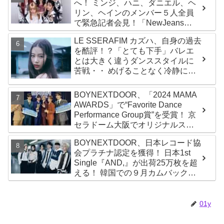
へ！ ミンジ、ハニ、ダニエル、ヘ
リン、ヘインのメンバー５人全員
で緊急記者会見！「NewJeans
never dies!」と微笑みの宣言！
LE SSERAFIM カズハ、自身の過去
ADOR側、2029年まで契約有効と
を酷評！？「とても下手」バレエ
主張
とは大きく違うダンススタイルに
苦戦・・ めげることなく冷静に努
力を重ねる姿に称賛の声続々
BOYNEXTDOOR、「2024 MAMA
AWARDS」で“Favorite Dance
Performance Group賞”を受賞！ 京
セラドーム大阪でオリジナルステ
ージパフォーマンス披露！ 卒業パ
BOYNEXTDOOR、日本レコード協
ーティーをコンセプトにスーツで
会プラチナ認定を獲得！ 日本1st
魅了【動画あり】
Single『AND,』が出荷25万枚を超
える！ 韓国での９月カムバックも
決定
01y