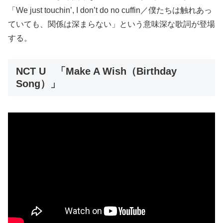
「We just touchin’, I don’t do no cuffin／僕たちは触れあっ
ていても、関係は深まらない」という意味深な歌詞が登場
する。
NCT U 「Make A Wish（Birthday
Song）」