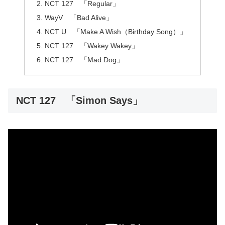
NCT 127 「Regular」
WayV 「Bad Alive」
NCT U 「Make A Wish（Birthday Song）」
NCT 127 「Wakey Wakey」
NCT 127 「Mad Dog」
NCT 127 「Simon Says」