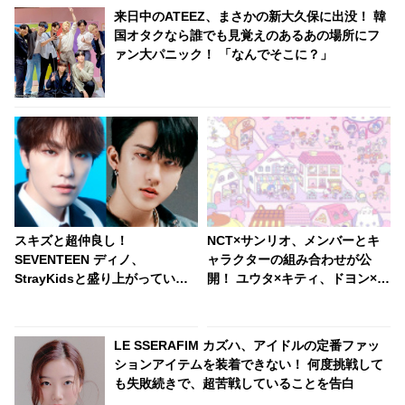
来日中のATEEZ、まさかの新大久保に出没！ 韓
国オタクなら誰でも見覚えのあるあの場所にフ
ァン大パニック！ 「なんでそこに？」
スキズと超仲良し！
NCT×サンリオ、メンバーとキ
SEVENTEEN ディノ、
ャラクターの組み合わせが公
StrayKidsと盛り上がっていた
開！ ユウタ×キティ、ドヨン×ク
ところをスタッフに止められ
ロミ・・ 見事にマッチしたキャ
る？！ 手を引っ張られて自分の
ラがかわいすぎる
グループの元へ連行・・ かわい
LE SSERAFIM カズハ、アイドルの定番ファッ
すぎる一部始終に爆笑
ションアイテムを装着できない！ 何度挑戦して
も失敗続きで、超苦戦していることを告白