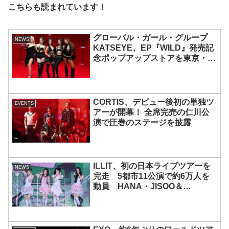
こちらも読まれています！
グローバル・ガール・グループ
NEWS
KATSEYE、EP『WILD』発売記
念ポップアップストアを東京・原
宿で開催 限定グッズも登場
CORTIS、デビュー後初の単独ツ
EVENTS
アーが開幕！ 全席完売の仁川公
演で圧巻のステージを披露
ILLIT、初の日本ライブツアーを
NEWS
完走 5都市11公演で約6万人を
動員 HANA・JISOO＆
MOMOKAとのスペシャルコラボ
も実現