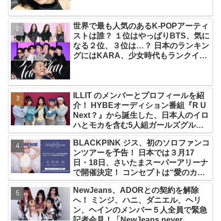
世界で最も人気のあるK-POPアーティ
ストは誰？ １位はやっぱりBTS、気に
なる２位、３位は…？ 日本のランキン
グにはKARA、少女時代もランクイ
ン！ 各国の個性あふれるデータに注目
殺到
ILLIT のメンバーとプロフィールを紹
介！ HYBEオーディション番組『R U
Next？』から誕生した、日本人のイロ
ハとモカを含む5人組ガールズグルー
プ！ デビュー曲「Magnetic」がいき
BLACKPINK ジス、初のソロファンコ
なりの大ヒット
ンツアーを予告！ 日本では３月17
日・18日、さいたまスーパーアリーナ
で開催決定！ コンセプトは“愛のカケ
ラ”！？ 14日には新アルバム
NewJeans、ADORとの契約を解除
『AMORTAGE』もリリース
へ！ ミンジ、ハニ、ダニエル、ヘリ
ン、ヘインのメンバー５人全員で緊急
記者会見！「NewJeans never