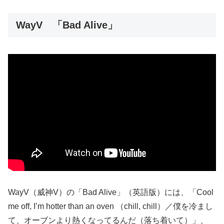
WayV 「Bad Alive」
WayV（威神V）の「Bad Alive」（英語版）には、「Cool
me off, I’m hotter than an oven （chill, chill）／僕を冷まし
て、オーブンより熱くなってるんだ（落ち着いて）」、