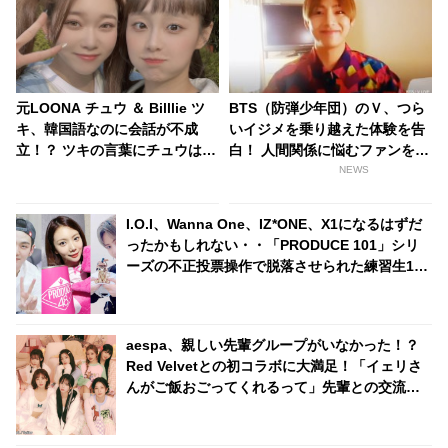
元LOONA チュウ ＆ Billlie ツ
BTS（防弾少年団）のＶ、つら
キ、韓国語なのに会話が不成
いイジメを乗り越えた体験を告
立！？ ツキの言葉にチュウは
白！ 人間関係に悩むファンを勇
「それって何？」とポカーン…
気づける
NEWS
まるで姉妹のようなコミカルす
ぎるやりとりに「もっと共演し
I.O.I、Wanna One、IZ*ONE、X1になるはずだ
て」の声続々
ったかもしれない・・「PRODUCE 101」シリ
ーズの不正投票操作で脱落させられた練習生12
人の氏名が公表
aespa、親しい先輩グループがいなかった！？
Red Velvetとの初コラボに大満足！「イェリさ
んがご飯おごってくれるって」先輩との交流に
うれしさを隠せないメンバーたちにほっこり