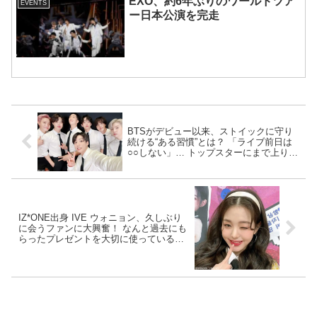
EXO、約6年ぶりのワールドツア
EVENTS
ー日本公演を完走
BTSがデビュー以来、ストイックに守り
続ける“ある習慣”とは？ 「ライブ前日は
○○しない」… トップスターにまで上り詰
めたメンバーたちの超レべチな自己管理
能力にファン感動「本当にすごい」
IZ*ONE出身 IVE ウォニョン、久しぶり
に会うファンに大興奮！ なんと過去にも
らったプレゼントを大切に使っているこ
とをアピール・・ ファン思いの神対応に
感動