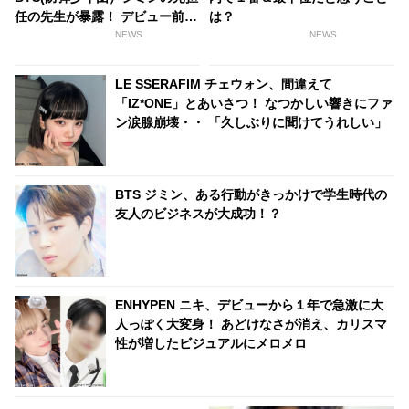
任の先生が暴露！ デビュー前は
は？
どんな少年だった…？
NEWS
NEWS
LE SSERAFIM チェウォン、間違えて
「IZ*ONE」とあいさつ！ なつかしい響きにファ
ン涙腺崩壊・・ 「久しぶりに聞けてうれしい」
BTS ジミン、ある行動がきっかけで学生時代の
友人のビジネスが大成功！？
ENHYPEN ニキ、デビューから１年で急激に大
人っぽく大変身！ あどけなさが消え、カリスマ
性が増したビジュアルにメロメロ