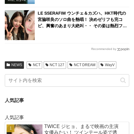
ROCK「C.h.a.o.s.m.y.t.h.」のカバーも収録
LE SSERAFIM ウンチェ＆カズハ、HKT時代の
宮脇咲良のソロ曲を熱唱！ 決めゼリフも完コ
ピ、興奮のあまり大絶叫・・ その姿は熱烈ファ
ンそのもの！「この動画毎週見てる」
Recommended by
NEWS
NCT
NCT 127
NCT DREAM
WayV
人気記事
人気記事
TWICE ジヒョ、まるで映画の主演
女優みたい！ ツインテール姿で透