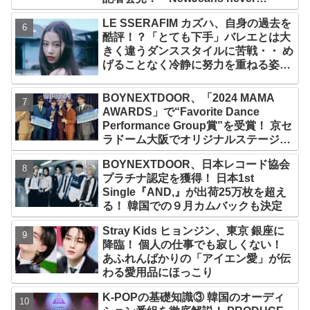
dies!」と微笑みの宣言！ ADOR側、
LE SSERAFIM カズハ、自身の過去を
2029年まで契約有効と主張
酷評！？「とても下手」バレエとは大
きく違うダンススタイルに苦戦・・ め
げることなく冷静に努力を重ねる姿に
称賛の声続々
BOYNEXTDOOR、「2024 MAMA
AWARDS」で“Favorite Dance
Performance Group賞”を受賞！ 京セ
ラドーム大阪でオリジナルステージパ
フォーマンス披露！ 卒業パーティーを
BOYNEXTDOOR、日本レコード協会
コンセプトにスーツで魅了【動画あ
プラチナ認定を獲得！ 日本1st
り】
Single『AND,』が出荷25万枚を超え
る！ 韓国での９月カムバックも決定
Stray Kids ヒョンジン、東京 銀座に
降臨！ 個人の仕事でも寂しくない！
あふれんばかりの「アイエン愛」が伝
わる愛用品にほっこり
K-POPの基礎知識③ 韓国のオーディ