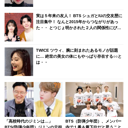
実は５年来の友人！ BTS シュガとIUの交友歴に
注目集中！ なんと2015年からつながりがあっ
た・・ とつじょ明かされた２人の関係性にびっ
くり ＆ リラックスした様子で話す彼らの姿にほ
っこり
TWICE ツウィ、腕に刻まれたあるモノが話題
に… 絶世の美女の体にもやっぱり存在する○○と
は・・
「高校時代のジミンは…」
BTS（防弾少年団）、メンバー
BTS(防弾少年団）ジミンの元担
内で１番＆最下位だと思うこと