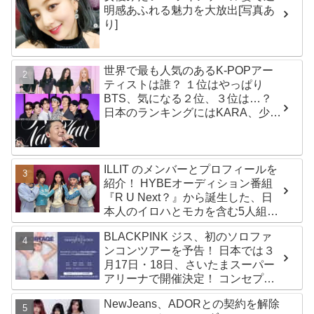
明感あふれる魅力を大放出[写真あ
り]
世界で最も人気のあるK-POPアー
ティストは誰？ １位はやっぱり
BTS、気になる２位、３位は…？
日本のランキングにはKARA、少女
時代もランクイン！ 各国の個性あ
ふれるデータに注目殺到
ILLIT のメンバーとプロフィールを
紹介！ HYBEオーディション番組
『R U Next？』から誕生した、日
本人のイロハとモカを含む5人組ガ
ールズグループ！ デビュー曲
BLACKPINK ジス、初のソロファ
「Magnetic」がいきなりの大ヒッ
ンコンツアーを予告！ 日本では３
ト
月17日・18日、さいたまスーパー
アリーナで開催決定！ コンセプト
は“愛のカケラ”！？ 14日には新ア
NewJeans、ADORとの契約を解除
ルバム『AMORTAGE』もリリース