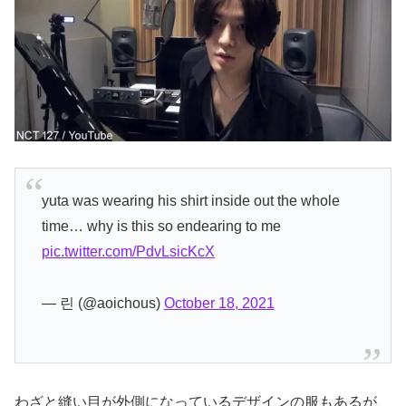
yuta was wearing his shirt inside out the whole
time… why is this so endearing to me
pic.twitter.com/PdvLsicKcX
— 린 (@aoichous)
October 18, 2021
わざと縫い目が外側になっているデザインの服もあるが、