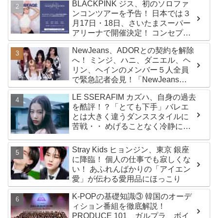
BLACKPINK ジス、初のソロファ
ンコンツアーを予告！ 日本では３
月17日・18日、さいたまスーパー
アリーナで開催決定！ コンセプト
は“愛のカケラ”！？ 14日には新ア
NewJeans、ADORとの契約を解除
ルバム『AMORTAGE』もリリース
へ！ ミンジ、ハニ、ダニエル、ヘ
リン、ヘインのメンバー５人全員
で緊急記者会見！「NewJeans
never dies!」と微笑みの宣言！
LE SSERAFIM カズハ、自身の過去
ADOR側、2029年まで契約有効と
を酷評！？「とても下手」バレエ
主張
とは大きく違うダンススタイルに
苦戦・・ めげることなく冷静に努
力を重ねる姿に称賛の声続々
Stray Kids ヒョンジン、東京 銀座
に降臨！ 個人の仕事でも寂しくな
い！ あふれんばかりの「アイエン
愛」が伝わる愛用品にほっこり
K-POPの基礎知識③ 韓国のオーデ
ィション番組を徹底解説！
PRODUCE 101、ガルプラ、ボイ