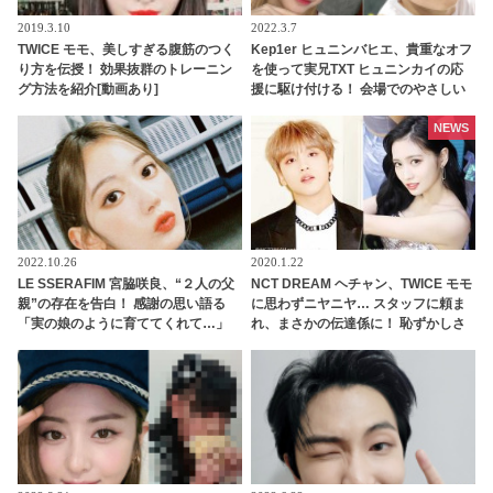
2019.3.10
2022.3.7
TWICE モモ、美しすぎる腹筋のつく
Kep1er ヒュニンバヒエ、貴重なオフ
り方を伝授！ 効果抜群のトレーニン
を使って実兄TXT ヒュニンカイの応
グ方法を紹介[動画あり]
援に駆け付ける！ 会場でのやさしい
ファン対応に「うらやましい～」と
の声も
NEWS
2022.10.26
2020.1.22
LE SSERAFIM 宮脇咲良、“２人の父
NCT DREAM ヘチャン、TWICE モモ
親”の存在を告白！ 感謝の思い語る
に思わずニヤニヤ… スタッフに頼ま
「実の娘のように育ててくれて…」
れ、まさかの伝達係に！ 恥ずかしさ
「幸せな人生を送ってきた」センシ
を懸命にこらえながらも任務を全う
ティブな話題にも臆せず堂々とした
する、かわいいすぎる姿に、ファン
姿を見せる彼女に称賛の声
の視線釘づけ