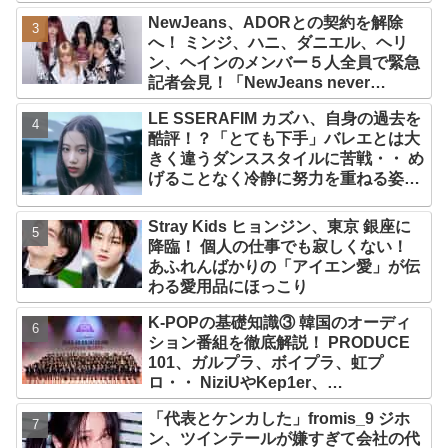
ラ”！？ 14日には新アルバム
NewJeans、ADORとの契約を解除
『AMORTAGE』もリリース
へ！ ミンジ、ハニ、ダニエル、ヘリ
ン、ヘインのメンバー５人全員で緊急
記者会見！「NewJeans never
dies!」と微笑みの宣言！ ADOR側、
LE SSERAFIM カズハ、自身の過去を
2029年まで契約有効と主張
酷評！？「とても下手」バレエとは大
きく違うダンススタイルに苦戦・・ め
げることなく冷静に努力を重ねる姿に
称賛の声続々
Stray Kids ヒョンジン、東京 銀座に
降臨！ 個人の仕事でも寂しくない！
あふれんばかりの「アイエン愛」が伝
わる愛用品にほっこり
K-POPの基礎知識③ 韓国のオーディ
ション番組を徹底解説！ PRODUCE
101、ガルプラ、ボイプラ、虹プ
ロ・・ NiziUやKep1er、
ZEROBASEONEら人気グループが
「代表とケンカした」fromis_9 ジホ
続々と誕生！ JO1やINI、ME:Iを生ん
ン、ツインテールが嫌すぎて会社の代
だ日プまで一挙紹介