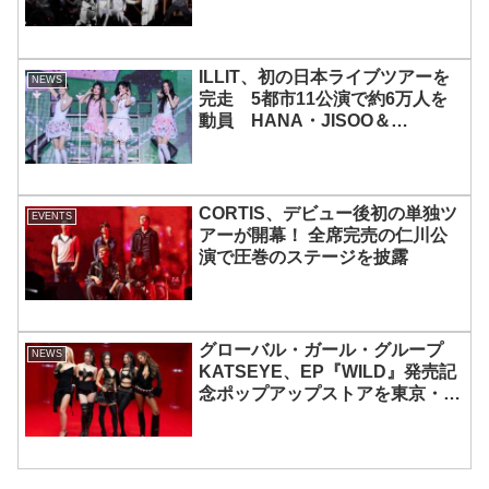
ILLIT、初の日本ライブツアーを
NEWS
完走 5都市11公演で約6万人を
動員 HANA・JISOO＆
MOMOKAとのスペシャルコラボ
も実現
CORTIS、デビュー後初の単独ツ
EVENTS
アーが開幕！ 全席完売の仁川公
演で圧巻のステージを披露
グローバル・ガール・グループ
NEWS
KATSEYE、EP『WILD』発売記
念ポップアップストアを東京・原
宿で開催 限定グッズも登場