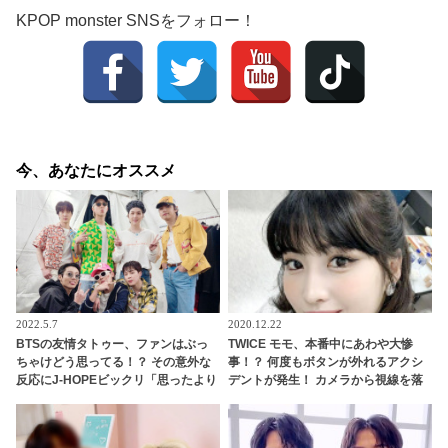
KPOP monster SNSをフォロー！
今、あなたにオススメ
2022.5.7
2020.12.22
BTSの友情タトゥー、ファンはぶっ
TWICE モモ、本番中にあわや大惨
ちゃけどう思ってる！？ その意外な
事！？ 何度もボタンが外れるアクシ
反応にJ-HOPEビックリ「思ったより
デントが発生！ カメラから視線を落
も…」 … ７人だけのタトゥー計画に
とさず冷静に対処する彼女のプロフ
盛り上がるメンバーたちの正直な本
ェッショナルな行動に拍手喝采[動画
音に期待の声続々
あり]