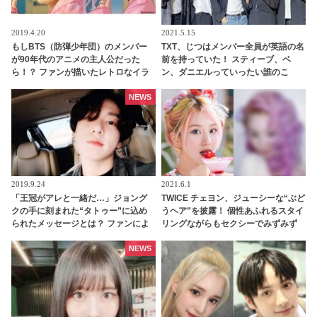
2019.4.20
2021.5.15
もしBTS（防弾少年団）のメンバー
TXT、じつはメンバー全員が英語の名
が90年代のアニメの主人公だった
前を持っていた！ スティーブ、ベ
ら！？ ファンが描いたレトロなイラ
ン、ダニエルっていったい誰のこ
ストがカワイイと話題に
と？ それぞれを英語名で呼び合うほ
ほえましい姿も公開
NEWS
2019.9.24
2021.6.1
「王冠がアレと一緒だ…」ジョング
TWICE チェヨン、ジューシーな“ぶど
クの手に刻まれた“タトゥー”に込め
うヘア”を披露！ 個性あふれるスタイ
られたメッセージとは？ ファンによ
リングながらもセクシーでみずみず
る見事な推理に感動の声
しい新ヘアに拍手喝采
NEWS