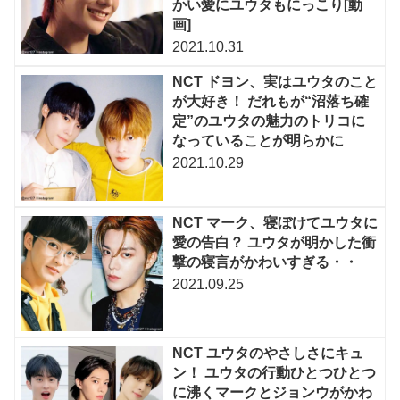
かい愛にユウタもにっこり[動
画]
2021.10.31
NCT ドヨン、実はユウタのこと
が大好き！ だれもが“沼落ち確
定”のユウタの魅力のトリコに
なっていることが明らかに
2021.10.29
NCT マーク、寝ぼけてユウタに
愛の告白？ ユウタが明かした衝
撃の寝言がかわいすぎる・・
2021.09.25
NCT ユウタのやさしさにキュ
ン！ ユウタの行動ひとつひとつ
に沸くマークとジョンウがかわ