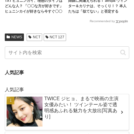
TXT ヒュニンカイ、理想のタイプは
姉妹に間違えられる！ aespa ウィン
どんな人？ 「〇〇な方が好きです」
ター＆カリナは、そっくり！？ 本人
ヒュニンカイが好きなら今すぐ〇〇
たちは「似てない」と否定する
する！ファンの気になる質問に回答
も・・認めざるを得ない証言＆出来
Recommended by
事が頻発
NEWS
NCT
NCT 127
人気記事
人気記事
TWICE ジヒョ、まるで映画の主演
女優みたい！ ツインテール姿で透
明感あふれる魅力を大放出[写真あ
り]