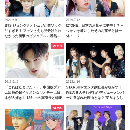
2020.6.9
2020.7.12
BTS ジョングクとシュガが超ソック
IZ*ONE、日本のお菓子に夢中！？ へ
リすぎる！ ファンさえも見分けられ
ウォンを虜にしたそのお菓子とは一
なかった衝撃のビジュアルに唖然…
体・・？
シュガだと思ったらジョングクだっ
た… ファンが一瞬でパニックになっ
VLOG
たその驚きのワンシーンとは
2019.9.19
2023.1.10
「これはたまげた・・」中国版プデ
STARSHIPエンタ副社長が明かす！
ュ出身の超イケメンなヤオチーは日
IVEの６人それぞれがデビューメンバ
本が大好き！ 185cmの高身長と端正
ーに選ばれた理由とは？ 実力はもち
なルックスで大注目を浴びる
ろん、内面もかなり重視！ 絶え間な
い努力、勤勉さ、情熱・・ 納得のワ
NEWS
ケが明かされる