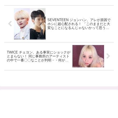
SEVENTEEN ジョンハン、アレが原因で
ホシに超心配される！ 「このままだと大
変なことになるんじゃないかって思うと
きがある…」 彼を不安にさせたジョンハ
ンの行動とは一体ナニ・・？ 的を得た彼
の意見に世界中のファンが納得＆共感
TWICE チェヨン、ある事実にショックが
とまらない！ 同じ事務所のアーティスト
の中で一番〇〇なことが判明・・何がな
んでも事実を覆そうと粘るチェヨンに爆
笑