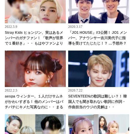
2022.5.9
2020.3.17
Stray Kids ヒョンジン、実はあるメ
「JO1 HOUSE」#3公開！ JO1 メン
ンバーのガチファン！ 「歌声が世界
バー、アナウンサー吉川美代子に指
で１番好き」・・ もはやファンより
導を受けてたじたじ！？ …予想外？
もファンといえるほど、ドハマりし
それとも予想通り？トーク力のレベ
ていることが明らかに
ル分けに注目・・
2022.2.5
2020.7.22
aespa ウィンター、１人だけサムネ
SEVENTEENの歌詞は難しい？！ 韓
がかわいすぎる！ 他のメンバーはバ
国人でも聞き取れない歌詞に作詞・
チバチにキメた写真なのに・・ まる
作曲担当のウジの見解は・・
でおまんじゅうのような愛らしいビ
ジュアルに思わず再生する人続出