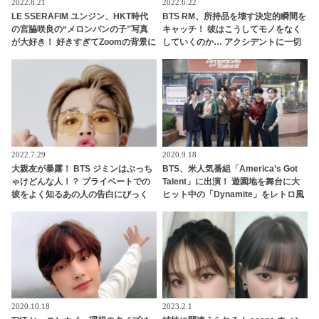
2022.8.21
2022.6.22
LE SSERAFIM ユンジン、HKT時代
BTS RM、所持品を壊す決定的瞬間を
の宮脇咲良の“メロンパンの子”写真
キャッチ！ 彼はこうしてモノをなく
が大好き！ 好きすぎてZoomの背景に
していくのか… アクシデントに一切
まで設定！ ことあるごとにその話題
気づかない彼の様子にファンハラハ
を持ち出す・・ トリコになるのも納
ラ「ちゃんと後ろを見て！」
得のどこか癖になる過去写真に注目
殺到
2022.7.29
2020.9.18
大親友が暴露！ BTS ジミンはぶっち
BTS、米人気番組「America’s Got
ゃけどんな人！？ プライベートでの
Talent」に出演！ 遊園地を舞台に大
彼をよく知るあの人の告白にびっく
ヒット中の「Dynamite」をレトロ風
り… 語られたエピソードにほっこり
衣装で華麗にパフォーマンス[動画]
「またジミンを好きになった」
2020.10.18
2023.2.1