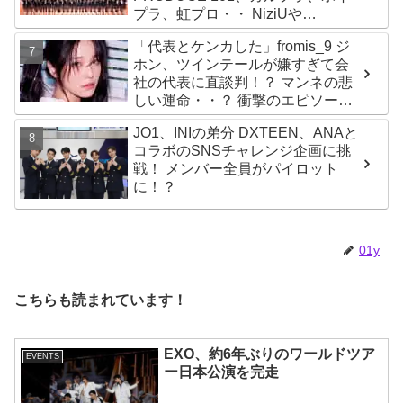
プラ、虹プロ・・ NiziUや
Kep1er、ZEROBASEONEら人気
「代表とケンカした」fromis_9 ジ
グループが続々と誕生！ JO1や
ホン、ツインテールが嫌すぎて会
INI、ME:Iを生んだ日プまで一挙紹
社の代表に直談判！？ マンネの悲
介
しい運命・・？ 衝撃のエピソード
に爆笑
JO1、INIの弟分 DXTEEN、ANAと
コラボのSNSチャレンジ企画に挑
戦！ メンバー全員がパイロット
に！？
01y
こちらも読まれています！
EXO、約6年ぶりのワールドツア
EVENTS
ー日本公演を完走