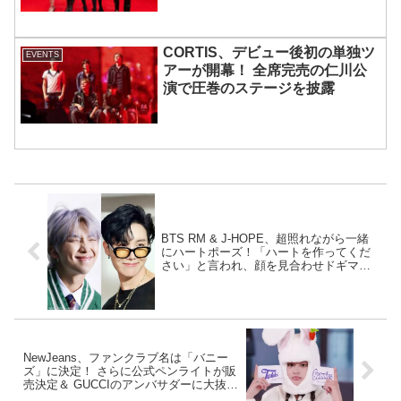
CORTIS、デビュー後初の単独ツ
EVENTS
アーが開幕！ 全席完売の仁川公
演で圧巻のステージを披露
BTS RM & J-HOPE、超照れながら一緒
にハートポーズ！「ハートを作ってくだ
さい」と言われ、顔を見合わせドギマ
ギ・・ 仲良しだからこそ余計に恥ずかし
い？！ クサズらしいリアクションがかわ
いすぎる
NewJeans、ファンクラブ名は「バニー
ズ」に決定！ さらに公式ペンライトが販
売決定＆ GUCCIのアンバサダーに大抜
擢・・ デビュー100日目に３つのニュー