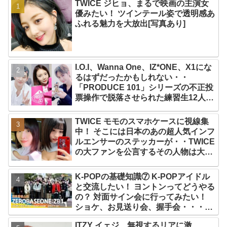
TWICE ジヒョ、まるで映画の主演女
優みたい！ ツインテール姿で透明感あ
ふれる魅力を大放出[写真あり]
I.O.I、Wanna One、IZ*ONE、X1にな
るはずだったかもしれない・・
「PRODUCE 101」シリーズの不正投
票操作で脱落させられた練習生12人の
氏名が公表
TWICE モモのスマホケースに視線集
中！ そこには日本のあの超人気インフ
ルエンサーのステッカーが・・TWICE
の大ファンを公言するその人物は大よ
ろこび！ まさに「成功したファン」だ
と話題沸騰
K-POPの基礎知識⑦ K-POPアイドル
と交流したい！ ヨントンってどうやる
の？ 対面サイン会に行ってみたい！
ショケ、お見送り会、握手会・・・リ
リースイベントあれこれを紹介
ITZY イェジ、無視するリアに激