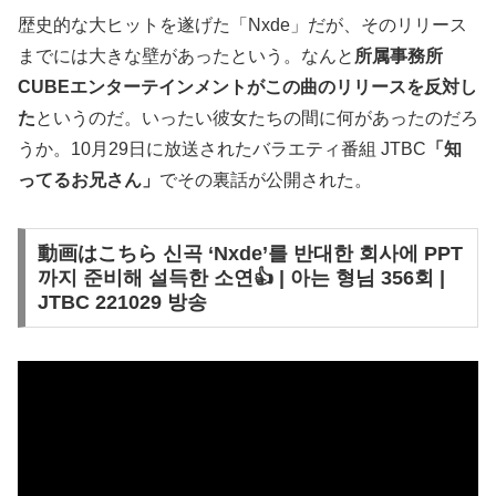
歴史的な大ヒットを遂げた「Nxde」だが、そのリリース
までには大きな壁があったという。なんと
所属事務所
CUBEエンターテインメントがこの曲のリリースを反対し
た
というのだ。いったい彼女たちの間に何があったのだろ
うか。10月29日に放送されたバラエティ番組 JTBC
「知
ってるお兄さん」
でその裏話が公開された。
動画はこちら 신곡 ‘Nxde’를 반대한 회사에 PPT
까지 준비해 설득한 소연👍 | 아는 형님 356회 |
JTBC 221029 방송