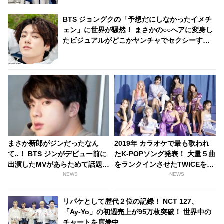
BTS ジョングクの「予想だにしなかったイメチ
ェン」に世界が騒然！ まさかの○○へアに変身し
たビジュアルがどこかヤンチャでセクシーすぎ
る… 落ち着いた黒髪からガラリと雰囲気を変え
た美貌に驚きを隠せない声殺到
まさか新郎がジンだったなん
2019年 カラオケで最も歌われ
て..！ BTS ジンがデビュー前に
たK-POPソング発表！ 大量５曲
出演したMVがあらためて話題
をランクインさせたTWICEを抑
に！ 遠目でもわかるワールドワ
えて見事１位に輝いたのはあの
NEWS
NEWS
イドハンサムぶりに驚愕…貴重
ガールズグループ
すぎる映像に感激
リパケとして歴代２位の記録！ NCT 127、
「Ay-Yo」の初週売上が95万枚突破！ 世界中の
チャートを席巻中