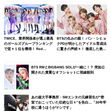
TWICE、業界関係者が選ぶ最高
BTSの生みの親！ パン・シヒョ
のガールズグループランキング
クPDが明かしたアイドル育成法
で堂々１位を獲得！ Red
に驚きの声続々！ 徹底した教育
Velvet、BLACKPINKらに勝利
とアーティストファーストの方
針に拍手喝采
BTS RMとBIGBANG SOLが一緒に！？ 突如公
開された貴重なオフショットに視線殺到
あの超大手事務所・SMエンタの元練習生が“密
室でおこっていた壮絶な日々”を告白…「30年学
校に通うほうがマシです」