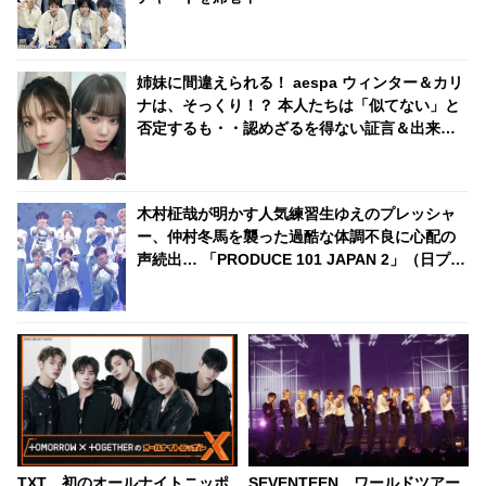
姉妹に間違えられる！ aespa ウィンター＆カリ
ナは、そっくり！？ 本人たちは「似てない」と
否定するも・・認めざるを得ない証言＆出来事
が頻発
木村柾哉が明かす人気練習生ゆえのプレッシャ
ー、仲村冬馬を襲った過酷な体調不良に心配の
声続出… 「PRODUCE 101 JAPAN 2」（日プ
2）、「Another Day」チームのメンバー愛＆ス
テージへの切実な思いに感動
TXT、初のオールナイトニッポ
SEVENTEEN、ワールドツアー