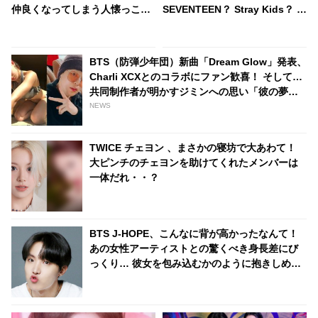
仲良くなってしまう人懐っこい
SEVENTEEN？ Stray Kids？ １
性格がかわいらしい
位のグループは、なんと年間
1,847件ものスケジュールをこ
なす
BTS（防弾少年団）新曲「Dream Glow」発表、
Charli XCXとのコラボにファン歓喜！ そして…
共同制作者が明かすジミンへの思い「彼の夢、
そして彼の絶望から生まれた歌」
NEWS
TWICE チェヨン 、まさかの寝坊で大あわて！
大ピンチのチェヨンを助けてくれたメンバーは
一体だれ・・？
BTS J-HOPE、こんなに背が高かったなんて！
あの女性アーティストとの驚くべき身長差にび
っくり… 彼女を包み込むかのように抱きしめる
姿に胸キュン