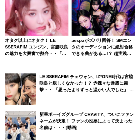
オタク以上にオタク！ LE
aespaがズバリ回答！ SMエン
SSERAFIM ユンジン、宮脇咲良
タのオーディションに絶対合格
の魅力を大興奮で熱弁・・「な
できる曲がある…!？ 超実践的
んでファンになるかわかった」
なアドバイスの数々にファン感
サクラにメロメロな姿がかわい
嘆
すぎる
LE SSERAFIM チェウォン、IZ*ONE時代は宮脇
咲良と親しくなかった！？ 赤裸々な暴露に衝
撃・・ 「思ったよりずっと温かい人でした」 再
デビューを経てやっと仲良くなった２人に注目
新星ボーイズグループ CRAVITY、ついにファン
ネームが決定！ ファンの投票によって決まった
名前は・・・[動画]