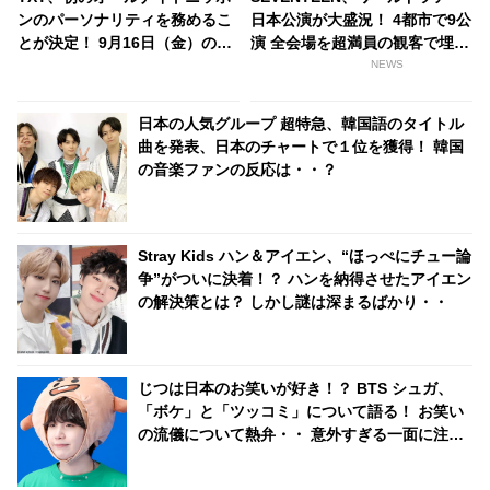
ンのパーソナリティを務めるこ
日本公演が大盛況！ 4都市で9公
とが決定！ 9月16日（金）の放
演 全会場を超満員の観客で埋め
送に登場・・ スビンから喜びの
尽くす[ライブレポート]
NEWS
コメントも到着
日本の人気グループ 超特急、韓国語のタイトル
曲を発表、日本のチャートで１位を獲得！ 韓国
の音楽ファンの反応は・・？
Stray Kids ハン＆アイエン、“ほっぺにチュー論
争”がついに決着！？ ハンを納得させたアイエン
の解決策とは？ しかし謎は深まるばかり・・
じつは日本のお笑いが好き！？ BTS シュガ、
「ボケ」と「ツッコミ」について語る！ お笑い
の流儀について熱弁・・ 意外すぎる一面に注目
集中