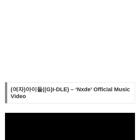
(여자)아이들((G)I-DLE) – ‘Nxde’ Official Music
Video