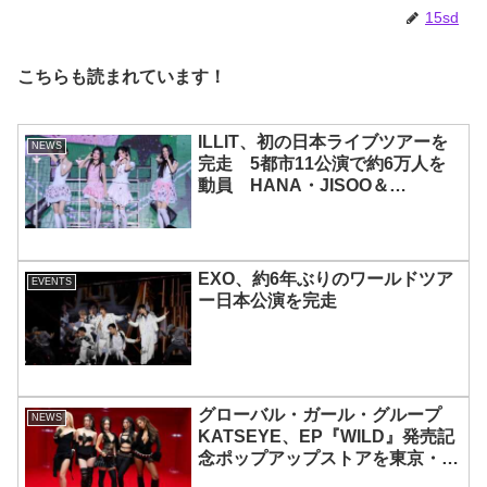
15sd
こちらも読まれています！
ILLIT、初の日本ライブツアーを
NEWS
完走 5都市11公演で約6万人を
動員 HANA・JISOO＆
MOMOKAとのスペシャルコラボ
も実現
EXO、約6年ぶりのワールドツア
EVENTS
ー日本公演を完走
グローバル・ガール・グループ
NEWS
KATSEYE、EP『WILD』発売記
念ポップアップストアを東京・原
宿で開催 限定グッズも登場