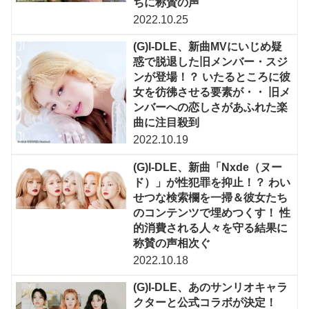
ちに称賛の声
2022.10.25
(G)I-DLE、新曲MVにいじめ疑
惑で脱退した旧メンバー・スジ
ンが登場！？ いたるところに彼
女を彷彿させる要素が・・ 旧メ
ンバーへの恋しさがあふれた楽
曲に注目殺到
2022.10.19
(G)I-DLE、新曲「Nxde（ヌー
ド）」が性犯罪を抑止！？ わい
せつな検索欄を一掃＆彼女たち
のコンテンツで埋めつくす！ 性
的消費される人々を守る結果に
称賛の声相次ぐ
2022.10.18
(G)I-DLE、あのサンリオキャラ
クターと公式コラボが決定！