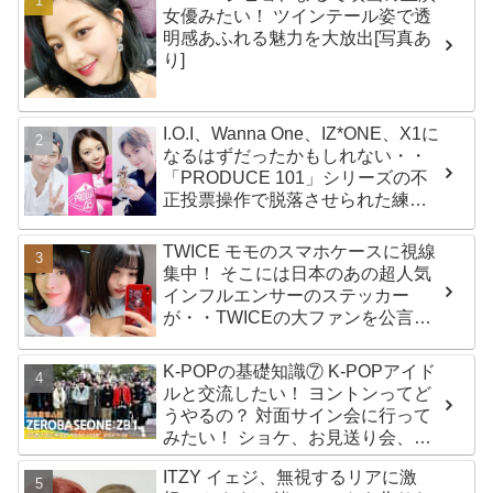
女優みたい！ ツインテール姿で透
明感あふれる魅力を大放出[写真あ
り]
I.O.I、Wanna One、IZ*ONE、X1に
なるはずだったかもしれない・・
「PRODUCE 101」シリーズの不
正投票操作で脱落させられた練習
生12人の氏名が公表
TWICE モモのスマホケースに視線
集中！ そこには日本のあの超人気
インフルエンサーのステッカー
が・・TWICEの大ファンを公言す
るその人物は大よろこび！ まさに
「成功したファン」だと話題沸騰
K-POPの基礎知識⑦ K-POPアイド
ルと交流したい！ ヨントンってど
うやるの？ 対面サイン会に行って
みたい！ ショケ、お見送り会、握
手会・・・リリースイベントあれ
ITZY イェジ、無視するリアに激
これを紹介