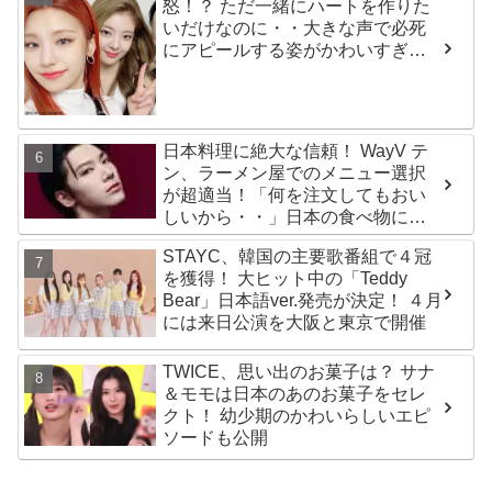
怒！？ ただ一緒にハートを作りた
いだけなのに・・大きな声で必死
にアピールする姿がかわいすぎる
[動画]
日本料理に絶大な信頼！ WayV テ
ン、ラーメン屋でのメニュー選択
が超適当！「何を注文してもおい
しいから・・」日本の食べ物に関
する持論を明かす
STAYC、韓国の主要歌番組で４冠
を獲得！ 大ヒット中の「Teddy
Bear」日本語ver.発売が決定！ ４月
には来日公演を大阪と東京で開催
TWICE、思い出のお菓子は？ サナ
＆モモは日本のあのお菓子をセレ
クト！ 幼少期のかわいらしいエピ
ソードも公開