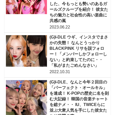
した、今もっとも勢いのあるガ
ールズクループを紹介！ 彼女た
ちの魅力と社会性の高い楽曲に
共感の嵐
2023.06.22
(G)I-DLE ウギ、インスタでまさ
かの失態！ なんとうっかり
BLACKPINK リサを誤フォロ
ー！「メンバーしかフォローし
ない」と約束してたのに・・
「私がまたごめんなさい」
2022.10.31
(G)I-DLE、なんと今年２回目の
「パーフェクト・オールキル」
を達成！ K-POPの歴史に名を刻
む大記録！ 韓国の音楽チャート
を総ナメ・・ IU、TWICEらに
並ぶ大衆人気を手にした彼女た