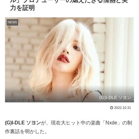
ル」プロデューサーの燃えたぎる情熱と実
力を証明
NEWS
(G)I-DLE ソヨン
2022.10.31
(G)I-DLE ソヨン
が、現在大ヒット中の楽曲「Nxde」の制
作裏話を明かした。