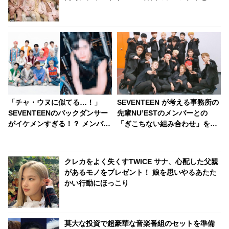
てはPSY、J-Hopeに次いで史上３、４人目の快
挙
「チャ・ウヌに似てる…！」
SEVENTEEN が考える事務所の
SEVENTEENのバックダンサー
先輩NU’ESTのメンバーとの
がイケメンすぎる！？ メンバー
「ぎこちない組み合わせ」を発
そっちのけでダンサーのチッケ
表！？ NU’ESTも共感！ 気にな
ムを撮るファンも・・ スターの
るその組み合わせと実態
オーラを放つ彼に大注目
は・・・
クレカをよく失くすTWICE サナ、心配した父親
があるモノをプレゼント！ 娘を思いやるあたた
かい行動にほっこり
莫大な投資で超豪華な音楽番組のセットを準備