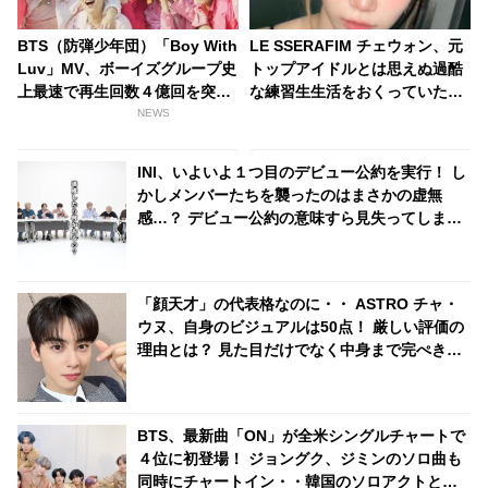
BTS（防弾少年団）「Boy With
LE SSERAFIM チェウォン、元
Luv」MV、ボーイズグループ史
トップアイドルとは思えぬ過酷
上最速で再生回数４億回を突
な練習生生活をおくっていた！
破！ 韓国の音楽番組では驚きの
ふりだしに戻り、全くの基礎か
NEWS
２１冠を達成
らやり直し・・「ずいぶん苦労
したんだね」
INI、いよいよ１つ目のデビュー公約を実行！ し
かしメンバーたちを襲ったのはまさかの虚無
感…？ デビュー公約の意味すら見失ってしまう
ほどアレに苦しめられたメンバーたちのバラエ
ティセンスにくぎづけ
「顔天才」の代表格なのに・・ ASTRO チャ・
ウヌ、自身のビジュアルは50点！ 厳しい評価の
理由とは？ 見た目だけでなく中身まで完ぺき！
成熟した価値観を告白
BTS、最新曲「ON」が全米シングルチャートで
４位に初登場！ ジョングク、ジミンのソロ曲も
同時にチャートイン・・韓国のソロアクトとし