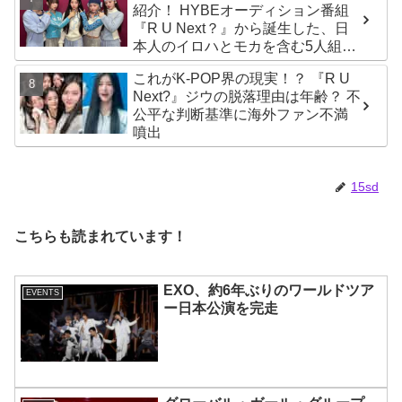
紹介！ HYBEオーディション番組
『R U Next？』から誕生した、日
本人のイロハとモカを含む5人組ガ
ールズグループ！ デビュー曲
これがK-POP界の現実！？ 『R U
「Magnetic」がいきなりの大ヒッ
Next?』ジウの脱落理由は年齢？ 不
ト
公平な判断基準に海外ファン不満
噴出
15sd
こちらも読まれています！
EXO、約6年ぶりのワールドツア
EVENTS
ー日本公演を完走