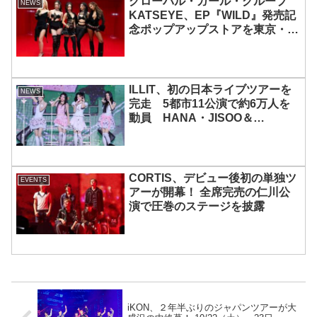
グローバル・ガール・グループ
NEWS
KATSEYE、EP『WILD』発売記
念ポップアップストアを東京・原
宿で開催 限定グッズも登場
ILLIT、初の日本ライブツアーを
NEWS
完走 5都市11公演で約6万人を
動員 HANA・JISOO＆
MOMOKAとのスペシャルコラボ
も実現
CORTIS、デビュー後初の単独ツ
EVENTS
アーが開幕！ 全席完売の仁川公
演で圧巻のステージを披露
iKON、２年半ぶりのジャパンツアーが大