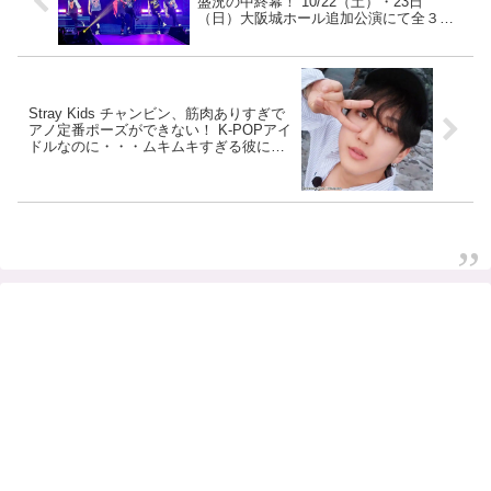
盛況の中終幕！ 10/22（土）・23日
（日）大阪城ホール追加公演にて全３都
市９公演を完走！ 「僕たちは地球最高
の”LUCKY MAN”です」（BOBBY）
Stray Kids チャンビン、筋肉ありすぎで
アノ定番ポーズができない！ K-POPアイ
ドルなのに・・・ムキムキすぎる彼にス
ンミン大爆笑