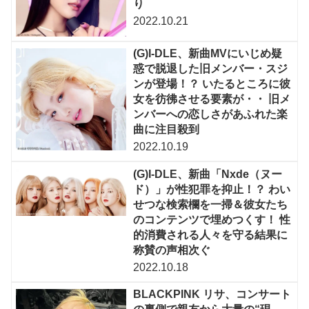
り
2022.10.21
(G)I-DLE、新曲MVにいじめ疑
惑で脱退した旧メンバー・スジ
ンが登場！？ いたるところに彼
女を彷彿させる要素が・・ 旧メ
ンバーへの恋しさがあふれた楽
曲に注目殺到
2022.10.19
(G)I-DLE、新曲「Nxde（ヌー
ド）」が性犯罪を抑止！？ わい
せつな検索欄を一掃＆彼女たち
のコンテンツで埋めつくす！ 性
的消費される人々を守る結果に
称賛の声相次ぐ
2022.10.18
BLACKPINK リサ、コンサート