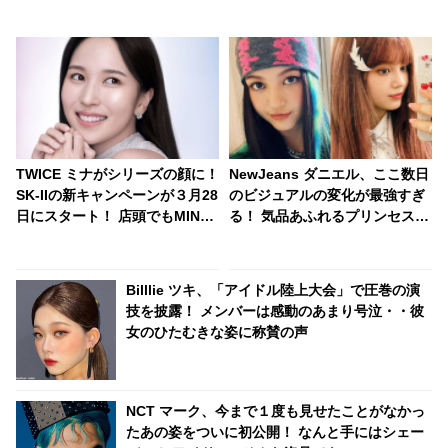
TWICE ミナがシリーズの顔に！
NewJeans ダニエル、ここ数日
SK-IIの新キャンペーンが３月28
のビジュアルの変化が最強すぎ
日にスタート！ 店頭でもMINA
る！ 気品あふれるプリンセスか
のビジュアルや動画を展開
ら、とびっきりキュートなバー
ビー人形に・・ 変幻自在の美貌
にうっとり
Billlie ツキ、「アイドル陸上大会」で圧巻の演
技を披露！ メンバーは感動のあまり号泣・・彼
女のひたむきな姿に称賛の声
NCT マーク、今まで１度も見せたことがなかっ
たあの姿をついに初公開！ なんと手にはシェー