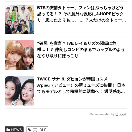
BTSの友情タトゥー、ファンはぶっちゃけどう
思ってる！？ その意外な反応にJ-HOPEビック
リ「思ったよりも…」 … ７人だけのタトゥー計
画に盛り上がるメンバーたちの正直な本音に期
待の声続々
“破局”を宣言？ IVE レイ＆リズの関係に危
機…！？ 仲良しコンビのまるでカップルのよう
なやり取りにほっこり
TWICE サナ ＆ ダヒョンが韓国コスメ
A’pieu（アピュー）の新ミューズに抜擢！ 日本
でもモデルとして積極的に活動へ！ 透明感あふ
れる美しいビジュアルに大注目
Recommended by
NEWS
(G)I-DLE