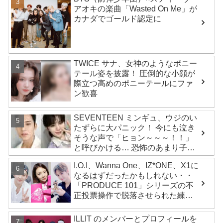
アオキの楽曲「Wasted On Me」が
カナダでゴールド認定に
TWICE サナ、女神のようなポニー
テール姿を披露！ 圧倒的な小顔が
際立つ高めのポニーテールにファ
ン歓喜
SEVENTEEN ミンギュ、ウジのい
たずらに大パニック！ 今にも泣き
そうな声で「ヒョン～～～！！」
と呼びかける… 恐怖のあまり子供
のように駆け出す姿がかわいい
I.O.I、Wanna One、IZ*ONE、X1に
なるはずだったかもしれない・・
「PRODUCE 101」シリーズの不
正投票操作で脱落させられた練習
生12人の氏名が公表
ILLIT のメンバーとプロフィールを