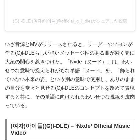
(G)I-DLE (여자)아이들(@official_g_i_dle)がシェアした投稿
いざ音源とMVがリリースされると、リーダーのソヨンが
作る(G)I-DLEらしい強いメッセージ性のある曲が瞬く間に
大衆の関心を惹きつけた。「Nxde（ヌード）」は、わい
せつな意味で捉えられがちな単語「ヌード」を、「飾られ
ていない本来の姿」という別の意味で使用し、ありのまま
の自分を堂々と見せる(G)I-DLEのコンセプトを改めて表現
すると共に、その単語に向けられるわいせつな視線を皮肉
っている。
(여자)아이들((G)I-DLE) – ‘Nxde’ Official Music
Video