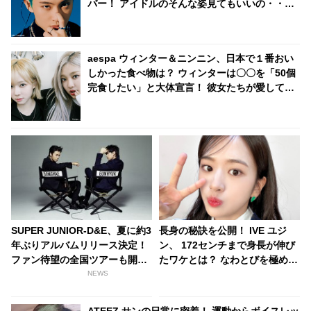
バー！ アイドルのそんな姿見てもいいの・・？
貴重すぎるシーンに歓喜
aespa ウィンター＆ニンニン、日本で１番おい
しかった食べ物は？ ウィンターは〇〇を「50個
完食したい」と大体宣言！ 彼女たちが愛してや
まない日本食とは？
SUPER JUNIOR-D&E、夏に約3
長身の秘訣を公開！ IVE ユジ
年ぶりアルバムリリース決定！
ン、 172センチまで身長が伸び
ファン待望の全国ツアーも開催
たワケとは？ なわとびを極めて
へ
身長を伸ばしていた・・ なんと
NEWS
大会に出場するほどの実力！ 説
得力抜群の主張に納得の声続々