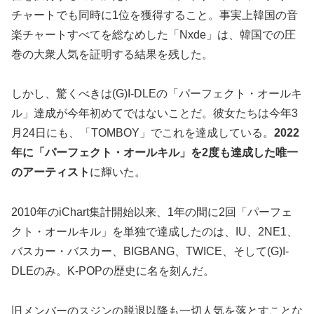
チャートでも同時に1位を獲得すること。事実上韓国の音
楽チャートすべてを総なめした「Nxde」は、韓国での圧
巻の大衆人気を証明する結果を残した。
しかし、驚くべきは(G)I-DLEの「パーフェクト・オールキ
ル」達成が今年初めてではないことだ。彼女たちは今年3
月24日にも、「TOMBOY」でこれを達成している。
2022
年に「パーフェクト・オールキル」を2度も達成した唯一
のアーティスト
に輝いた。
2010年のiChart集計開始以来、1年の間に2回「パーフェ
クト・オールキル」を単独で達成したのは、IU、2NE1、
バスカー・バスカー、BIGBANG、TWICE、そして(G)I-
DLEのみ。K-POPの歴史に名を刻んだ。
旧メンバーのスジンの脱退以降も一切人気を落とすことな