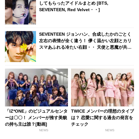
してもらったアイドルまとめ [BTS,
SEVENTEEN, Red Velvet・・]
SEVENTEEN ジョンハン、合成したかのごとく
左右の表情が全く違う！ 儚く温かい左顔とカリ
スマあふれる冷たい右顔・・ 天使と悪魔が共存
した「魅惑の表情」に衝撃
「IZ*ONE」のビジュアルセンタ
TWICE メンバーの理想のタイプ
ーは〇〇！ メンバーが推す美貌
は？ 恋愛に関する過去の発言を
の持ち主は誰？[動画]
チェック
NEWS
NEWS