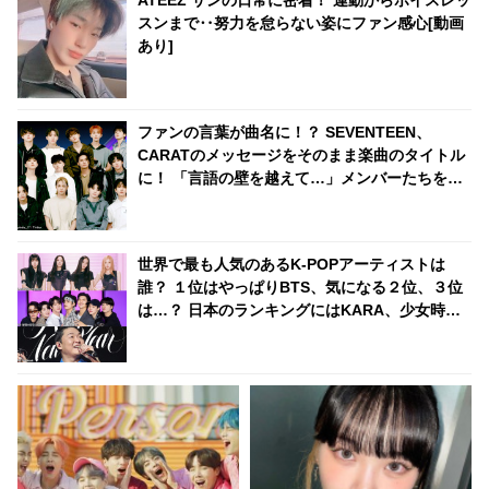
ATEEZ サンの日常に密着！ 運動からボイスレッ
スンまで‥努力を怠らない姿にファン感心[動画
あり]
ファンの言葉が曲名に！？ SEVENTEEN、
CARATのメッセージをそのまま楽曲のタイトル
に！ 「言語の壁を越えて…」メンバーたちを深
く感動させた、その意味に注目殺到
世界で最も人気のあるK-POPアーティストは
誰？ １位はやっぱりBTS、気になる２位、３位
は…？ 日本のランキングにはKARA、少女時代
もランクイン！ 各国の個性あふれるデータに注
目殺到