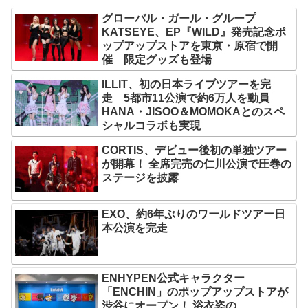
グローバル・ガール・グループ
KATSEYE、EP『WILD』発売記念ポ
ップアップストアを東京・原宿で開
催 限定グッズも登場
ILLIT、初の日本ライブツアーを完
走 5都市11公演で約6万人を動員
HANA・JISOO＆MOMOKAとのスペ
シャルコラボも実現
CORTIS、デビュー後初の単独ツアー
が開幕！ 全席完売の仁川公演で圧巻の
ステージを披露
EXO、約6年ぶりのワールドツアー日
本公演を完走
ENHYPEN公式キャラクター
「ENCHIN」のポップアップストアが
渋谷にオープン！ 浴衣姿の