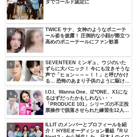
ダでゴールド認定に
TWICE サナ、女神のようなポニーテ
ール姿を披露！ 圧倒的な小顔が際立つ
高めのポニーテールにファン歓喜
SEVENTEEN ミンギュ、ウジのいた
ずらに大パニック！ 今にも泣きそうな
声で「ヒョン～～～！！」と呼びかけ
る… 恐怖のあまり子供のように駆け出
す姿がかわいい
I.O.I、Wanna One、IZ*ONE、X1にな
るはずだったかもしれない・・
「PRODUCE 101」シリーズの不正投
票操作で脱落させられた練習生12人の
氏名が公表
ILLIT のメンバーとプロフィールを紹
介！ HYBEオーディション番組『R U
Next？』から誕生した、日本人のイロ