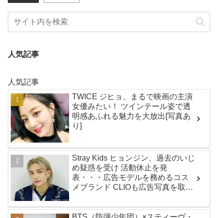
人気記事
人気記事
TWICE ジヒョ、まるで映画の主演
女優みたい！ ツインテール姿で透
明感あふれる魅力を大放出[写真あ
り]
Stray Kids ヒョンジン、過去のいじ
め疑惑を受け 活動休止を発
表・・・広告モデルを務めるコス
メブランド CLIOも広告写真を取り
下げ
BTS（防弾少年団）×スティーヴ・