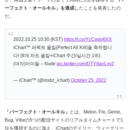
ーフェクト・オールキル」を達成
したことを発表したの
だ。
2022.10.25 10:30 (KST)
https://t.co/YcCwtsr6XX
iChart™ 퍼펙트 올킬(Perfect All Kill)을 축하합니
다! (9개 차트 올킬+iChart 주간/실시간 1위)
(여자)아이들 – Nxde
pic.twitter.com/DTY8anLvv2
— iChart™ (@instiz_ichart)
October 25, 2022
「パーフェクト・オールキル」
とは、Melon, Flo, Genie,
Bug, Vibeの5つの配信サイトのリアルタイムチャートで1
位を獲得するのに加え、iChartのデイリー、ウィークリー