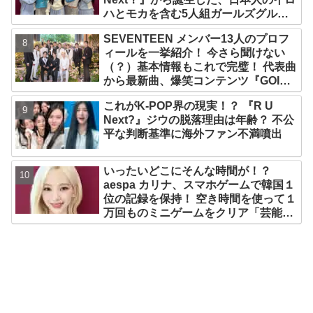
ハとモカを含む5人組ガールズグルー
プ！ デビュー曲「Magnetic」がいき
SEVENTEEN メンバー13人のプロフ
なりの大ヒット
ィールを一挙紹介！ 今さら聞けない
（？）基本情報もこれで完璧！ 代表曲
から最新曲、爆笑コンテンツ『GOING
SEVENTEEN』まで・・VERY NICE
これがK-POP界の現実！？ 『R U
な魅力が満載
Next?』ジウの脱落理由は年齢？ 不公
平な判断基準に海外ファン不満噴出
いったいどこにそんな時間が！？
aespa カリナ、スマホゲームで韓国１
位の記録を保持！ 空き時間を使って１
万回ものミニゲームをクリア「芸能人
たちが時間がないと言っているのは全
部嘘」