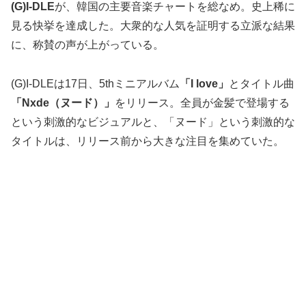
(G)I-DLE
が、韓国の主要音楽チャートを総なめ。史上稀に
見る快挙を達成した。大衆的な人気を証明する立派な結果
に、称賛の声が上がっている。
(G)I-DLEは17日、5thミニアルバム
「I love」
とタイトル曲
「Nxde（ヌード）」
をリリース。全員が金髪で登場する
という刺激的なビジュアルと、「ヌード」という刺激的な
タイトルは、リリース前から大きな注目を集めていた。