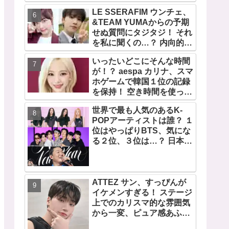
宿で開催 限定グッズも登
LE SSERAFIM ウンチェ、
場
&TEAM YUMAからの予期
せぬ質問にタジタジ！ それ
を私に聞くの…？ 内向的で
あるからこそ答えに困る彼
いったいどこにそんな時間
女のリアクションがかわい
が！？ aespa カリナ、スマ
すぎる
ホゲームで韓国１位の記録
を保持！ 空き時間を使って
１万回ものミニゲームをク
世界で最も人気のあるK-
リア「芸能人たちが時間が
POPアーティストは誰？ １
ないと言っているのは全部
位はやっぱりBTS、気にな
嘘」
る２位、３位は…？ 日本の
ランキングにはKARA、少
女時代もランクイン！ 各国
の個性あふれるデータに注
目殺到
ATTEZ サン、すっぴんが
イケメンすぎる！ ステージ
上でのカリスマ的な雰囲気
から一変、ピュア感あふれ
るビジュアルに視線殺到