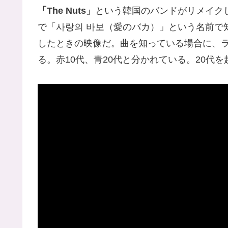
「The Nuts」
という韓国のバンドがリメイク
で「사랑의 바보（愛のバカ）」という名前で
したときの映像だ。曲を知っている場合に、
る。赤10代、青20代と分かれている。20代