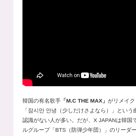
韓国の有名歌手
「M.C THE MAX」
がリメイク
「잠시만 안녕（少しだけさよなら）」という
認識がない人が多い。だが、X JAPANは韓国
ルグループ「BTS（防弾少年団）」のリーダー