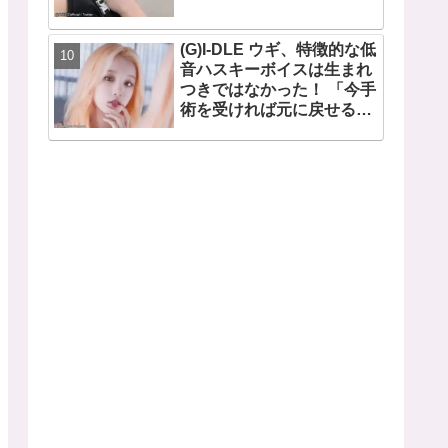
(G)I-DLE ウギ、特徴的な低
音ハスキーボイスは生まれ
つきではなかった！ 「今手
術を受ければ元に戻せるけ
ど...」 あの声になった原因
とは？