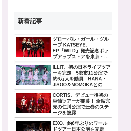
新着記事
グローバル・ガール・グル
ープ KATSEYE、
EP『WILD』発売記念ポッ
プアップストアを東京・原
宿で開催 限定グッズも登
ILLIT、初の日本ライブツア
場
ーを完走 5都市11公演で
約6万人を動員 HANA・
JISOO＆MOMOKAとのス
ペシャルコラボも実現
CORTIS、デビュー後初の
単独ツアーが開幕！ 全席完
売の仁川公演で圧巻のステ
ージを披露
EXO、約6年ぶりのワール
ドツアー日本公演を完走