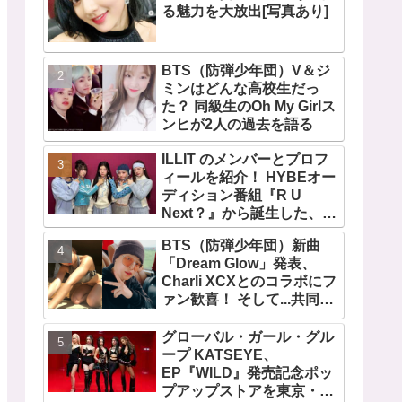
る魅力を大放出[写真あり]
BTS（防弾少年団）V＆ジ
ミンはどんな高校生だっ
た？ 同級生のOh My Girlス
ンヒが2人の過去を語る
ILLIT のメンバーとプロフ
ィールを紹介！ HYBEオー
ディション番組『R U
Next？』から誕生した、日
本人のイロハとモカを含む
BTS（防弾少年団）新曲
5人組ガールズグループ！
「Dream Glow」発表、
デビュー曲「Magnetic」が
Charli XCXとのコラボにフ
いきなりの大ヒット
ァン歓喜！ そして...共同制
作者が明かすジミンへの思
い「彼の夢、そして彼の絶
グローバル・ガール・グル
望から生まれた歌」
ープ KATSEYE、
EP『WILD』発売記念ポッ
プアップストアを東京・原