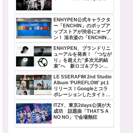
ENHYPEN公式キャラクタ
ー「ENCHIN」のポップア
ップストアが渋谷にオープ
ン！ 浴衣姿の「ENCHIN」
が登場
ENHYPEN、ブランドリニ
ューアルを発表！ 「つなが
り」を超えた“多次元的結
束”へ 新ロゴ＆ブランド
フィルム公開
LE SSERAFIM 2nd Studio
Album ‘PUREFLOW’ pt.1
リリース！Googleとコラ
ボレーションしたタイトル
曲「BOOMPALA」MVも公
ITZY、東京2days公演が大
開
成功 話題曲「THAT’S A
NO NO」で会場熱狂