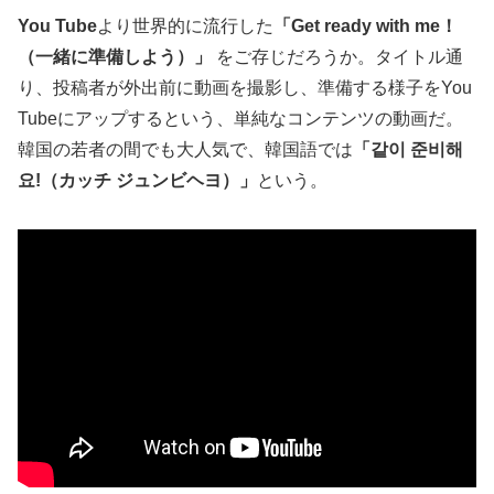
You Tube
より世界的に流行した
「Get ready with me！
（一緒に準備しよう）」
をご存じだろうか。タイトル通
り、投稿者が外出前に動画を撮影し、準備する様子をYou
Tubeにアップするという、単純なコンテンツの動画だ。
韓国の若者の間でも大人気で、韓国語では
「같이 준비해
요!（カッチ ジュンビヘヨ）」
という。