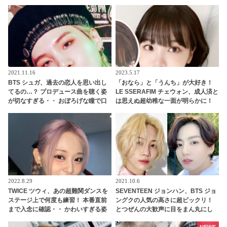
れる飾らない姿に爆笑
た彼女たちがいかにしてスターの素
質を見いだされたのか、その経緯が
明らかに
2021.11.16
2023.5.17
BTS シュガ、過去の恋人を思い出し
「おなら」と「うんち」が大好き！
てるの…？ プロデュース曲を聴く姿
LE SSERAFIM チェウォン、成人済と
が切なすぎる・・ おぼろげな瞳で口
は思えぬ超幼稚な一面が明らかに！
ずさむシュガの美しく儚い姿にくぎ
「おならトーク」がまさかの大盛り
づけ
上がり・・ 衝撃的なシーンに爆笑
2022.8.29
2021.10.6
TWICE ツウィ、あの超難関ダンスを
SEVENTEEN ジョンハン、BTS ジョ
ステージ上で何度も練習！ 本番直前
ングクの人気の高さに超ビックリ！
まで入念に確認・・ かわいすぎる姿
とつぜんの大歓声に目をまん丸にし
にファン悶絶
て驚愕… ノリノリで公演を楽しんで
NEWS