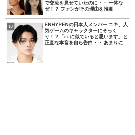
で交流を見せていたのに・・ 一体な
ぜ！？ ファンがその理由を推測
ENHYPENの日本人メンバー ニキ、人
気ゲームのキャラクターにそっく
り！？「○○に似ていると思います」と
正直な本音を自ら告白・・ あまりにも
そっくりな見た目にファン大爆笑「客
観的な視点で自分を見てるねｗｗ」