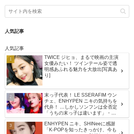
人気記事
人気記事
TWICE ジヒョ、まるで映画の主演
女優みたい！ ツインテール姿で透
明感あふれる魅力を大放出[写真あ
り]
末っ子代表！ LE SSERAFIM ウン
チェ、ENHYPEN ニキの気持ちを
代弁！ …しかしソンフンは全否定
「うちの末っ子は違います」・・
かわいすぎる２人の会話に爆笑
ENHYPEN ニキ、SHINeeに感謝
「K-POPを知ったきっかけ、今も