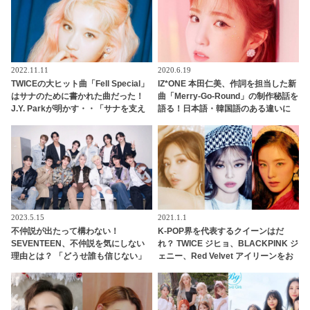
2022.11.11
2020.6.19
TWICEの大ヒット曲「Fell Special」
IZ*ONE 本田仁美、作詞を担当した新
はサナのために書かれた曲だった！
曲「Merry-Go-Round」の制作秘話を
J.Y. Parkが明かす・・「サナを支え
語る！日本語・韓国語のある違いに
るメンバーの姿に胸が熱くなった」
大苦戦・・？
彼女たちの友情に敬意を表す
2023.5.15
2021.1.1
不仲説が出たって構わない！
K-POP界を代表するクイーンはだ
SEVENTEEN、不仲説を気にしない
れ？ TWICE ジヒョ、BLACKPINK ジ
理由とは？ 「どうせ誰も信じない」
ェニー、Red Velvet アイリーンをお
メンバーの固い絆がわかる一言にフ
さえ、みごと“女王”の称号を手に入
ァン感動
れたのは・・