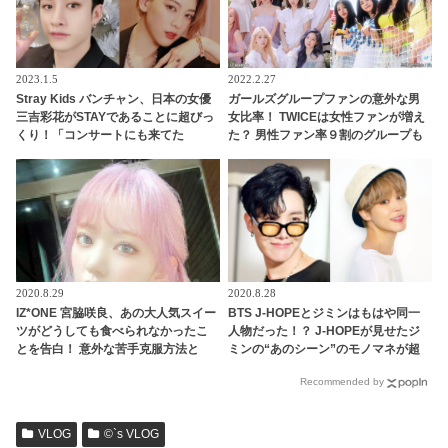
2023.1.5
2022.2.27
Stray Kids バンチャン、日本の女優
ガールズグループファンの意外な男
三吉彩花がSTAYであることに超びっ
女比率！ TWICEは女性ファンが増え
くり！「コンサートにも来てた
た？ 男性ファン率９割のグループも
の！？」… なんと日本語でメッセー
ジを送る… 照れくさそうに喜びを噛
みしめる様子がかわいすぎるとファ
ンほっこり
2020.8.29
2020.8.28
IZ*ONE 宮脇咲良、あの大人気スイー
BTS J-HOPEとジミンはもはや同一
ツがどうしても食べられなかったこ
人物だった！？ J-HOPEが見せたジ
とを告白！ 意外な苦手克服方法と
ミンの“あのシーン”のモノマネが超
は・・？［動画あり］
ソックリすぎる… あまりの再現度に
Recommended by
ファンから驚きの声殺到
VLOG
©`s VLOG