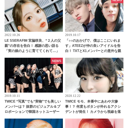
いたジョンハンのかわいすぎるリア
クションにくぎづけ
2022.10.26
2019.10.17
LE SSERAFIM 宮脇咲良、“２人の父
「○○のおかげで、僕はここにいれま
親”の存在を告白！ 感謝の思い語る
す」ATEEZが仲の良いアイドルを告
「実の娘のように育ててくれて…」
白！ TXTとX1メンバーとの意外な親
「幸せな人生を送ってきた」センシ
交にビックリ
ティブな話題にも臆せず堂々とした
NEWS
姿を見せる彼女に称賛の声
2019.10.11
2020.12.22
TWICE “写真”でも“実物”でも美しい
TWICE モモ、本番中にあわや大惨
メンバーは？ 抜群のビジュアル＆プ
事！？ 何度もボタンが外れるアクシ
ロポーションで韓国ネットユーザー
デントが発生！ カメラから視線を落
をあっと言わせた4名とは・・？
とさず冷静に対処する彼女のプロフ
ェッショナルな行動に拍手喝采[動画
あり]