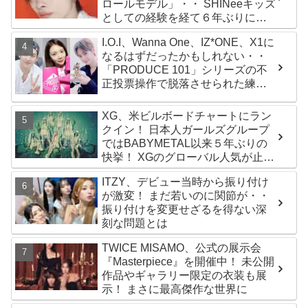
ロールモデル」・・ SHINeeキッズ
としての経験を経て６年ぶりに東
京ドームに帰還した感想は？
I.O.I、Wanna One、IZ*ONE、X1に
なるはずだったかもしれない・・
「PRODUCE 101」シリーズの不
正投票操作で脱落させられた練習
生12人の氏名が公表
XG、米ビルボードチャートにラン
クイン！ 日本人ガールズグループ
ではBABYMETAL以来５年ぶりの
快挙！ XGのグローバル人気が止ま
らない…「コーチェラ2025」にも
ITZY、デビュー当時から振り付け
日本人唯一の出演
が激変！ まだ若いのに関節が・・
振り付けを変更せざるを得ない深
刻な問題とは
TWICE MISAMO、公式の展示会
『Masterpiece』を開催中！ 未公開
作品やギャラリー限定の衣装も展
示！ まさに最高傑作な世界に