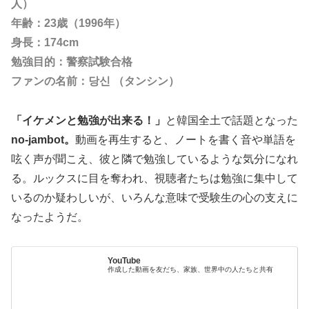
人）
年齢：23歳（1996年）
身長：174cm
勉強目的：警察試験合格
ファンの名前：당신 （タンシン）
「イケメンと勉強が出来る！」
と韓国全土で話題となった
no-jambot。
動画を再生すると、ノートを書く音や単語を
呟く声が聞こえ、彼と隣で勉強しているような気分になれ
る。ルックスに目を奪われ、視聴者たちは勉強に集中して
いるのか疑わしいが、いろんな意味で受験生の心の支えに
なったようだ。
YouTube
作成した動画を友だち、家族、世界中の人たちと共有