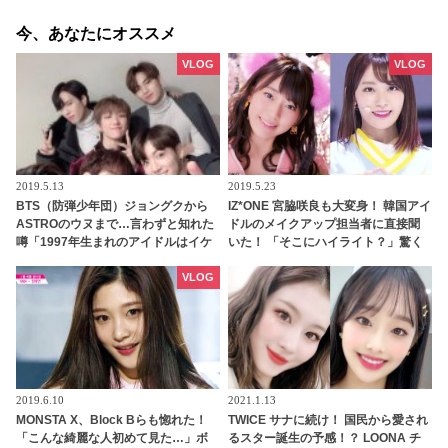
今、あなたにオススメ
VLOG
VLOG
2019.5.13
2019.5.23
BTS（防弾少年団）ジョングクから
IZ*ONE 宮脇咲良も大変身！ 韓国アイ
ASTROのウヌまで…言わずと知れた
ドルのメイクアップ担当者に直接聞
噂「1997年生まれのアイドルはイケ
いた！ 「そこにハイライト？」驚く
メン説」を検証
べき韓国のアイドルメイクとは
VLOG
2019.6.10
2021.1.13
MONSTA X、Block Bらも惚れた！
TWICE サナに続け！ 国民から愛され
「こんな綺麗な人初めて見た…」ボ
るスター誕生の予感！？ LOONA チ