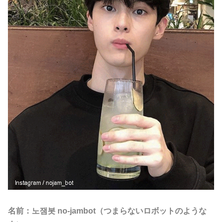
名前：노잼봇 no-jambot（つまらないロボットのような