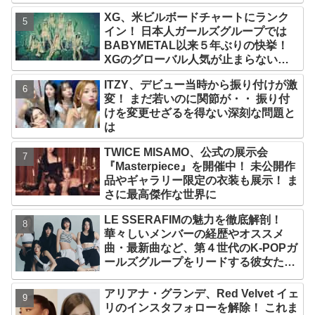
XG、米ビルボードチャートにランク
イン！ 日本人ガールズグループでは
BABYMETAL以来５年ぶりの快挙！
XGのグローバル人気が止まらない…
「コーチェラ2025」にも日本人唯一の
ITZY、デビュー当時から振り付けが激
出演
変！ まだ若いのに関節が・・ 振り付
けを変更せざるを得ない深刻な問題と
は
TWICE MISAMO、公式の展示会
『Masterpiece』を開催中！ 未公開作
品やギャラリー限定の衣装も展示！ ま
さに最高傑作な世界に
LE SSERAFIMの魅力を徹底解剖！
華々しいメンバーの経歴やオススメ
曲・最新曲など、第４世代のK-POPガ
ールズグループをリードする彼女たち
のスゴさとは？
アリアナ・グランデ、Red Velvet イェ
リのインスタフォローを解除！ これま