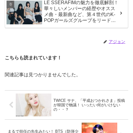
LE SSERAFIMの魅力を徹底解剖！
華々しいメンバーの経歴やオスス
メ曲・最新曲など、第４世代のK-
POPガールズグループをリードす
る彼女たちのスゴさとは？
アジョン
こちらも読まれています！
関連記事は見つかりませんでした。
TWICE サナ、「平成おつかれさま」投稿
が韓国で物議！ いったい何がいけない
の・・？
まるで担任の先生みたい！ BTS（防弾少