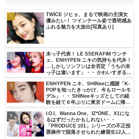
TWICE ジヒョ、まるで映画の主演女
優みたい！ ツインテール姿で透明感あ
ふれる魅力を大放出[写真あり]
末っ子代表！ LE SSERAFIM ウンチ
ェ、ENHYPEN ニキの気持ちを代弁！
…しかしソンフンは全否定「うちの末
っ子は違います」・・ かわいすぎる２
人の会話に爆笑
ENHYPEN ニキ、SHINeeに感謝「K-
POPを知ったきっかけ、今もロールモ
デル」・・ SHINeeキッズとしての経
験を経て６年ぶりに東京ドームに帰還
した感想は？
I.O.I、Wanna One、IZ*ONE、X1にな
るはずだったかもしれない・・
「PRODUCE 101」シリーズの不正投
票操作で脱落させられた練習生12人の
氏名が公表