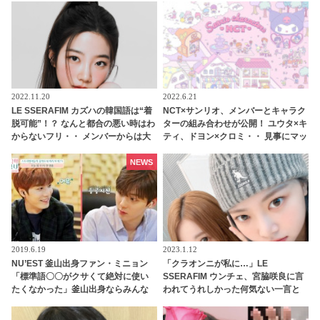
津々「シュガはかわいい恋人になる
ね」
2022.11.20
2022.6.21
LE SSERAFIM カズハの韓国語は“着
NCT×サンリオ、メンバーとキャラク
脱可能”！？ なんと都合の悪い時はわ
ターの組み合わせが公開！ ユウタ×キ
からないフリ・・ メンバーからは大
ティ、ドヨン×クロミ・・ 見事にマッ
ブーイング！「図々しい」お茶目な
チしたキャラがかわいすぎる
エピソードを公開
NEWS
2019.6.19
2023.1.12
NU’EST 釜山出身ファン・ミニョン
「クラオンニが私に…」LE
「標準語〇〇がクサくて絶対に使い
SSERAFIM ウンチェ、宮脇咲良に言
たくなかった」釜山出身ならみんな
われてうれしかった何気ない一言と
知ってる「鳥肌必須のソウル語」と
は？！ 心に残っているという感動の
は？
言葉とはいったい何？