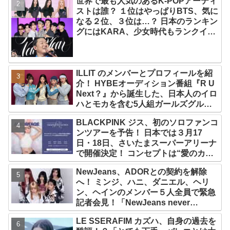
世界で最も人気のあるK-POPアーティ
ストは誰？ １位はやっぱりBTS、気に
なる２位、３位は…？ 日本のランキン
グにはKARA、少女時代もランクイ
ン！ 各国の個性あふれるデータに注目
殺到
ILLIT のメンバーとプロフィールを紹
介！ HYBEオーディション番組『R U
Next？』から誕生した、日本人のイロ
ハとモカを含む5人組ガールズグルー
プ！ デビュー曲「Magnetic」がいき
BLACKPINK ジス、初のソロファンコ
なりの大ヒット
ンツアーを予告！ 日本では３月17
日・18日、さいたまスーパーアリーナ
で開催決定！ コンセプトは“愛のカケ
ラ”！？ 14日には新アルバム
NewJeans、ADORとの契約を解除
『AMORTAGE』もリリース
へ！ ミンジ、ハニ、ダニエル、ヘリ
ン、ヘインのメンバー５人全員で緊急
記者会見！「NewJeans never
dies!」と微笑みの宣言！ ADOR側、
LE SSERAFIM カズハ、自身の過去を
2029年まで契約有効と主張