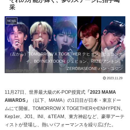
ぞれの才能が輝く、夢のステージに拍手喝
采
NEWS
（左から）TOMORROW X TOGETHER テヒョン、ヒュニンカ
イ、BOYNEXTDOOR ジェヒョン、RIIZE アントン、
ZEROBASEONE ハン・ユジン
2023.11.29
11月27日、世界最大級のK-POP授賞式
「2023 MAMA
AWARDS」
（以下、MAMA）の1日目が日本・東京ドー
ムにて開催。TOMORROW X TOGETHERやENHYPEN、
Kep1er、JO1、INI、&TEAM、東方神起など、豪華アーテ
ィストが登場し、熱いパフォーマンスを繰り広げた。