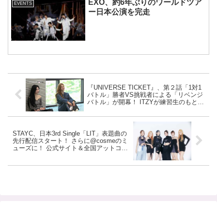
EXO、約6年ぶりのワールドツア
EVENTS
ー日本公演を完走
『UNIVERSE TICKET』、第２話「1対1
バトル」勝者VS挑戦者による「リベンジ
バトル」が開幕！ ITZYが練習生のもとを
サプライズ訪問・・ 日本人練習生・ナコ
を絶賛
STAYC、日本3rd Single「LIT」表題曲の
先行配信スタート！ さらに@cosmeのミ
ューズに！ 公式サイト＆全国アットコス
メSTOREに登場