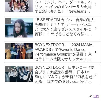
へ！ ミンジ、ハニ、ダニエル、ヘ
リン、ヘインのメンバー５人全員
で緊急記者会見！「NewJeans
never dies!」と微笑みの宣言！
LE SSERAFIM カズハ、自身の過去
ADOR側、2029年まで契約有効と
を酷評！？「とても下手」バレエ
主張
とは大きく違うダンススタイルに
苦戦・・ めげることなく冷静に努
力を重ねる姿に称賛の声続々
BOYNEXTDOOR、「2024 MAMA
AWARDS」で“Favorite Dance
Performance Group賞”を受賞！ 京
セラドーム大阪でオリジナルステ
ージパフォーマンス披露！ 卒業パ
BOYNEXTDOOR、日本レコード協
ーティーをコンセプトにスーツで
会プラチナ認定を獲得！ 日本1st
魅了【動画あり】
Single『AND,』が出荷25万枚を超
える！ 韓国での９月カムバックも
決定
01y