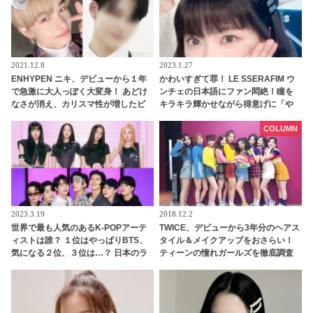
2021.12.8
2023.1.27
ENHYPEN ニキ、デビューから１年
かわいすぎて罪！ LE SSERAFIM ウ
で急激に大人っぽく大変身！ あどけ
ンチェの日本語にファン悶絶！瞳を
なさが消え、カリスマ性が増したビ
キラキラ輝かせながら得意げに「や
ジュアルにメロメロ
ばくな〜い？」・・愛おしすぎるそ
の姿にくぎづけ
COLUMN
2023.3.19
2018.12.2
世界で最も人気のあるK-POPアーテ
TWICE、デビューから3年分のヘアス
ィストは誰？ １位はやっぱりBTS、
タイル＆メイクアップをおさらい！
気になる２位、３位は…？ 日本のラ
ティーンの憧れガールズを徹底調査
ンキングにはKARA、少女時代もラ
ンクイン！ 各国の個性あふれるデー
タに注目殺到