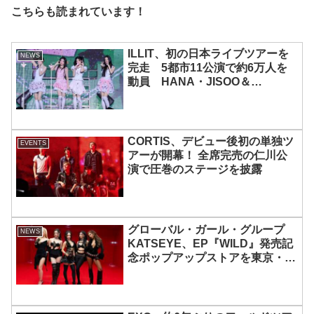
こちらも読まれています！
ILLIT、初の日本ライブツアーを
NEWS
完走 5都市11公演で約6万人を
動員 HANA・JISOO＆
MOMOKAとのスペシャルコラボ
も実現
CORTIS、デビュー後初の単独ツ
EVENTS
アーが開幕！ 全席完売の仁川公
演で圧巻のステージを披露
グローバル・ガール・グループ
NEWS
KATSEYE、EP『WILD』発売記
念ポップアップストアを東京・原
宿で開催 限定グッズも登場