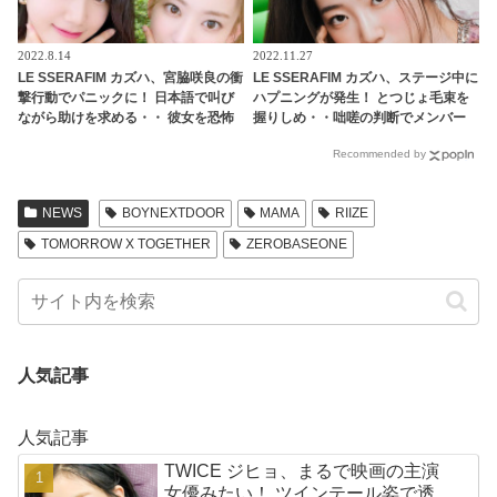
2022.8.14
2022.11.27
LE SSERAFIM カズハ、宮脇咲良の衝
LE SSERAFIM カズハ、ステージ中に
撃行動でパニックに！ 日本語で叫び
ハプニングが発生！ とつじょ毛束を
ながら助けを求める・・ 彼女を恐怖
握りしめ・・咄嗟の判断でメンバー
のどん底に突き落としたまさかのハ
たちの安全を守るもサクラは爆笑
Recommended by
プニングとは？
NEWS
BOYNEXTDOOR
MAMA
RIIZE
TOMORROW X TOGETHER
ZEROBASEONE
人気記事
人気記事
TWICE ジヒョ、まるで映画の主演
女優みたい！ ツインテール姿で透