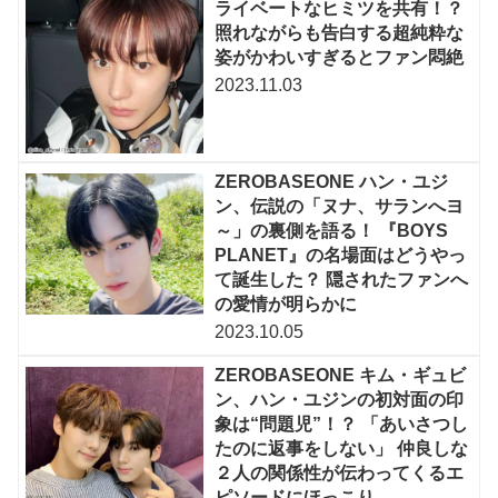
ライベートなヒミツを共有！？
照れながらも告白する超純粋な
姿がかわいすぎるとファン悶絶
2023.11.03
ZEROBASEONE ハン・ユジ
ン、伝説の「ヌナ、サランへヨ
～」の裏側を語る！ 『BOYS
PLANET』の名場面はどうやっ
て誕生した？ 隠されたファンへ
の愛情が明らかに
2023.10.05
ZEROBASEONE キム・ギュビ
ン、ハン・ユジンの初対面の印
象は“問題児”！？ 「あいさつし
たのに返事をしない」 仲良しな
２人の関係性が伝わってくるエ
ピソードにほっこり