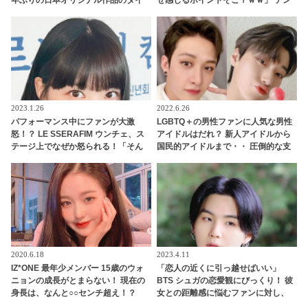
トルが「君という桜の花びらが僕の
ション爆上げした意外なモノの正体
心に舞い降りた。」に決定！ ONE
とは？ 無邪気で愛らしい発言にほっ
OK ROCK「C.h.a.o.s.m.y.t.h.」のカ
こり
バーも収録
2023.1.26
2022.6.26
パフォーマンス中にファンが大激
LGBTQ＋の男性ファンに人気な男性
怒！？ LE SSERAFIM ウンチェ、ス
アイドルはだれ？ 新人アイドルから
テージ上でなぜか怒られる！「そん
国民的アイドルまで・・ 圧倒的な支
なことしちゃだめ！！」大声で叫ば
持を集める７人とは
れた彼女の心境とは？
2020.6.18
2023.4.11
IZ*ONE 最年少メンバー 15歳のウォ
「恋人の近くに引っ越せばいい」
ニョンの成長がとまらない！ 現在の
BTS シュガの恋愛観にびっくり！ 彼
身長は、なんと○○センチ超え！？
女との距離感に悩むファンに対し、
大胆すぎるアドバイスにARMY興味