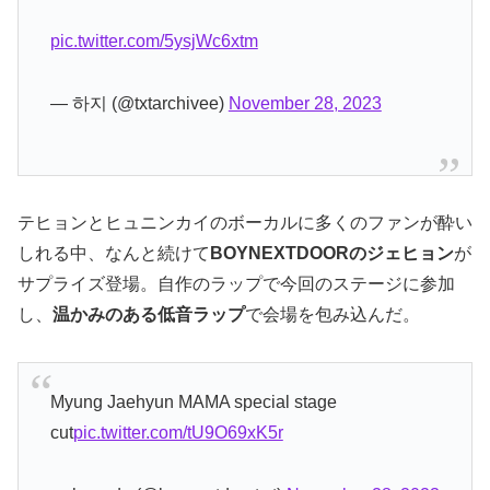
pic.twitter.com/5ysjWc6xtm
— 하지 (@txtarchivee)
November 28, 2023
テヒョンとヒュニンカイのボーカルに多くのファンが酔い
しれる中、なんと続けて
BOYNEXTDOORのジェヒョン
が
サプライズ登場。自作のラップで今回のステージに参加
し、
温かみのある低音ラップ
で会場を包み込んだ。
Myung Jaehyun MAMA special stage
cut
pic.twitter.com/tU9O69xK5r