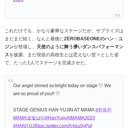
これだけでも、かなり豪華なステージだが、サプライズは
まだまだ続く。なんと最後に
ZEROBASEONEのハン・ユ
ジン
が登場し、
天使のように舞う儚いダンスパフォーマン
ス
を披露。まだ現役の高校生とは思えない堂々とした姿
で、たった1人でステージを完成させた。
Our angel shined so bright today on stage 🤍 We
are so proud of you!! 🤍
STAGE GENIUS HAN YUJIN AT MAMA
#한유진
MAMA로빛났다
#HanYujinAtMAMA2023
#HANYUJIN
pic.twitter.com/X4txz0yPpf