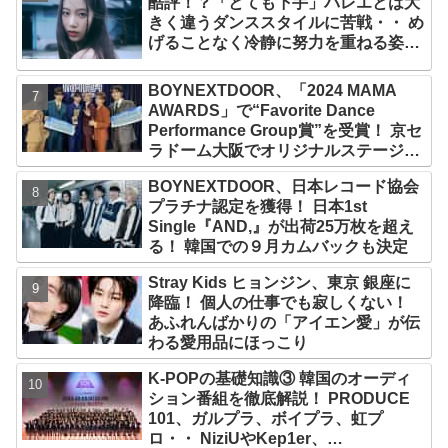
酷評！？「とても下手」バレエとは大
きく違うダンススタイルに苦戦・・ め
げることなく冷静に努力を重ねる姿に
称賛の声続々
BOYNEXTDOOR、「2024 MAMA
AWARDS」で“Favorite Dance
Performance Group賞”を受賞！ 京セ
ラドーム大阪でオリジナルステージパ
フォーマンス披露！ 卒業パーティーを
BOYNEXTDOOR、日本レコード協会
コンセプトにスーツで魅了【動画あ
プラチナ認定を獲得！ 日本1st
り】
Single『AND,』が出荷25万枚を超え
る！ 韓国での９月カムバックも決定
Stray Kids ヒョンジン、東京 銀座に
降臨！ 個人の仕事でも寂しくない！
あふれんばかりの「アイエン愛」が伝
わる愛用品にほっこり
K-POPの基礎知識③ 韓国のオーディ
ション番組を徹底解説！ PRODUCE
101、ガルプラ、ボイプラ、虹プ
ロ・・ NiziUやKep1er、