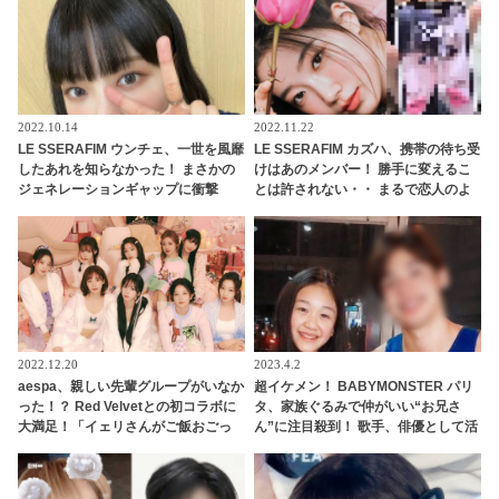
2022.10.14
2022.11.22
LE SSERAFIM ウンチェ、一世を風靡
LE SSERAFIM カズハ、携帯の待ち受
したあれを知らなかった！ まさかの
けはあのメンバー！ 勝手に変えるこ
ジェネレーションギャップに衝撃
とは許されない・・ まるで恋人のよ
「これを知らないなんてありえます
うな“束縛”にほっこり
か？」彼女の若さを実感させられる
発言に驚き
2022.12.20
2023.4.2
aespa、親しい先輩グループがいなか
超イケメン！ BABYMONSTER パリ
った！？ Red Velvetとの初コラボに
タ、家族ぐるみで仲がいい“お兄さ
大満足！「イェリさんがご飯おごっ
ん”に注目殺到！ 歌手、俳優として活
てくれるって」先輩との交流にうれ
躍するその人物とは？
しさを隠せないメンバーたちにほっ
こり