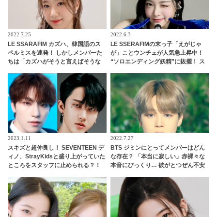
2022.7.25
2022.6.3
LE SSARAFIM カズハ、韓国語のス
LE SSERAFIMの末っ子「えがじゃ
ペルミスを連発！ しかしメンバーた
が」ことウンチェが人気急上昇中！
ちは「カズハがそうと言えばそうな
“ソロエンディング妖精”に抜擢！ ス
んです！」と全肯定！ 外国語に果敢
マイルポテトのようなあどけない純
に挑む彼女とそれを支えるメンバー
粋な笑顔とかわいすぎる愛嬌にメン
たちの絆にほっこり
バーも悶絶
2023.1.11
2022.7.27
スキズと超仲良し！ SEVENTEEN デ
BTS ジミンにとってメンバーはどん
ィノ、StrayKidsと盛り上がっていた
な存在？ 「本当に寂しい」赤裸々な
ところをスタッフに止められる？！
本音にびっくり… 彼がとつぜん不安
手を引っ張られて自分のグループの
になってしまった理由にも注目
元へ連行・・ かわいすぎる一部始終
に爆笑