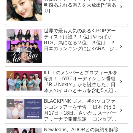
明感あふれる魅力を大放出[写真あ
り]
世界で最も人気のあるK-POPアー
ティストは誰？ １位はやっぱり
BTS、気になる２位、３位は…？
日本のランキングにはKARA、少女
時代もランクイン！ 各国の個性あ
ふれるデータに注目殺到
ILLIT のメンバーとプロフィールを
紹介！ HYBEオーディション番組
『R U Next？』から誕生した、日
本人のイロハとモカを含む5人組ガ
ールズグループ！ デビュー曲
BLACKPINK ジス、初のソロファ
「Magnetic」がいきなりの大ヒッ
ンコンツアーを予告！ 日本では３
ト
月17日・18日、さいたまスーパー
アリーナで開催決定！ コンセプト
は“愛のカケラ”！？ 14日には新ア
NewJeans、ADORとの契約を解除
ルバム『AMORTAGE』もリリース