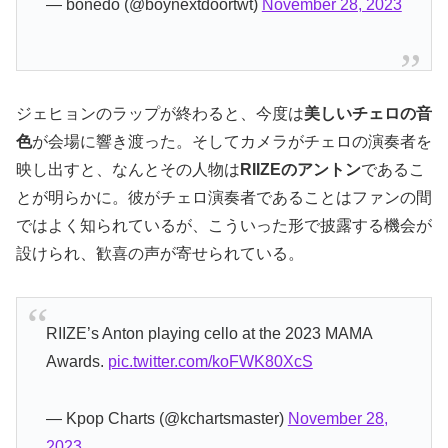
— bonedo (@boynextdoortwt)
November 28, 2023
ジェヒョンのラップが終わると、今度は
美しいチェロの音
色
が会場に響き渡った。そしてカメラがチェロの演奏者を
映し出すと、なんとその人物は
RIIZEのアントン
であるこ
とが明らかに。彼がチェロ演奏者であることはファンの間
ではよく知られているが、こういった形で披露する機会が
設けられ、歓喜の声が寄せられている。
RIIZE’s Anton playing cello at the 2023 MAMA
Awards.
pic.twitter.com/koFWK80XcS
— Kpop Charts (@kchartsmaster)
November 28,
2023