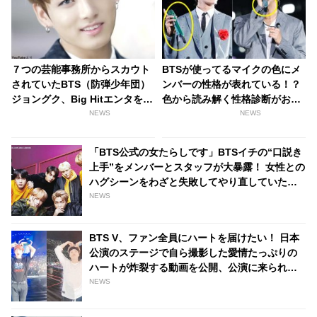
７つの芸能事務所からスカウト
BTSが使ってるマイクの色にメ
されていたBTS（防弾少年団）
ンバーの性格が表れている！？
ジョングク、Big Hitエンタを選
色から読み解く性格診断がおも
んだ決め手になったのは・・？
しろい
NEWS
NEWS
「BTS公式の女たらしです」BTSイチの“口説き
上手”をメンバーとスタッフが大暴露！ 女性との
ハグシーンをわざと失敗してやり直していたと
バラされるメンバーも！ 爆弾発言のオンパレー
NEWS
ドに爆笑
BTS V、ファン全員にハートを届けたい！ 日本
公演のステージで自ら撮影した愛情たっぷりの
ハートが炸裂する動画を公開、公演に来られな
かったファンに最高のプレゼント
NEWS