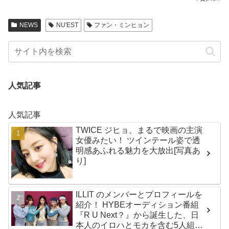
NEWS
NU'EST
ファン・ミンヒョン
人気記事
人気記事
TWICE ジヒョ、まるで映画の主演
女優みたい！ ツインテール姿で透
明感あふれる魅力を大放出[写真あ
り]
ILLIT のメンバーとプロフィールを
紹介！ HYBEオーディション番組
『R U Next？』から誕生した、日
本人のイロハとモカを含む5人組ガ