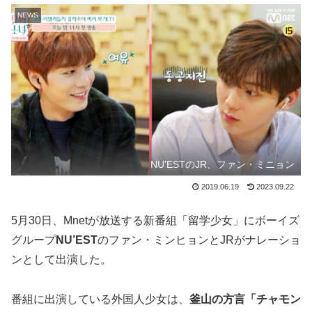
NEWS
NU'ESTのJR、ファン・ミニョン
2019.06.19
2023.09.22
5月30日、Mnetが放送する新番組「留学少女」にボーイズ
グループ
NU’EST
のファン・ミンヒョンとJRがナレーショ
ンとして出演した。
番組に出演している外国人少女は、
釜山の方言「チャモン