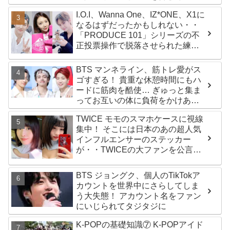
ールズグループ！ デビュー曲
I.O.I、Wanna One、IZ*ONE、X1に
「Magnetic」がいきなりの大ヒッ
なるはずだったかもしれない・・
ト
「PRODUCE 101」シリーズの不
正投票操作で脱落させられた練習
生12人の氏名が公表
BTS マンネライン、筋トレ愛がス
ゴすぎる！ 貴重な休憩時間にもハ
ードに筋肉を酷使… ぎゅっと集ま
ってお互いの体に負荷をかけあう
３人のトレーニング風景がかわい
TWICE モモのスマホケースに視線
すぎるとファンくぎづけ
集中！ そこには日本のあの超人気
インフルエンサーのステッカー
が・・TWICEの大ファンを公言す
るその人物は大よろこび！ まさに
「成功したファン」だと話題沸騰
BTS ジョングク、個人のTikTokア
カウントを世界中にさらしてしま
う大失態！ アカウント名をファン
にいじられてタジタジに
K-POPの基礎知識⑦ K-POPアイド