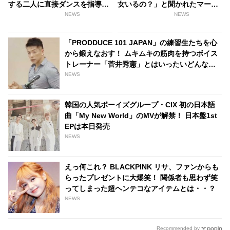
する二人に直接ダンスを指導し
女いるの？」と聞かれたマーク
たアーティストとは一体だれ？
の返答にファン拍手[動画あり]
NEWS
NEWS
「PRODDUCE 101 JAPAN」の練習生たちを心
から鍛えなおす！ ムキムキの筋肉を持つボイス
トレーナー「菅井秀憲」とはいったいどんな
人？
NEWS
韓国の人気ボーイズグループ・CIX 初の日本語
曲「My New World」のMVが解禁！ 日本盤1st
EPは本日発売
NEWS
えっ何これ？ BLACKPINK リサ、ファンからも
らったプレゼントに大爆笑！ 関係者も思わず笑
ってしまった超ヘンテコなアイテムとは・・？
NEWS
Recommended by