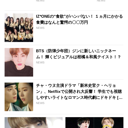
にチェック！［パート2］
爆笑！ ジン本人も自覚済み
NEWS
NEWS
の”やめられないクセ”とは？ 弟
の言うことを素直に受け止める
IZ*ONEの“食欲”がハンパない！ １ヵ月にかかる
ジンの人柄にも注目
食費はなんと驚愕の〇〇万円
NEWS
BTS（防弾少年団）ジンに新しいニックネー
ム！ 輝くビジュアルは柑橘＆和風テイスト！？
NEWS
チャ・ウヌ主演ドラマ「新米史官ク・ヘリョ
ン」、Netflixで公開され大反響！ 学生でも視聴
しやすいライトなロマンス時代劇にドキドキ [動
画あり]
NEWS