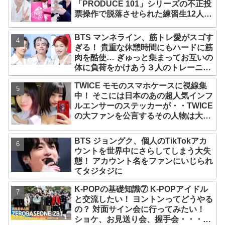
「PRODUCE 101」シリーズの不正投
票操作で脱落させられた練習生12人の
氏名が公表
BTS マンネライン、筋トレ愛がスゴす
ぎる！ 貴重な休憩時間にもハードに筋
肉を酷使… ぎゅっと集まってお互いの
体に負荷をかけあう３人のトレーニン
グ風景がかわいすぎるとファンくぎづ
TWICE モモのスマホケースに視線集
け
中！ そこには日本のあの超人気インフ
ルエンサーのステッカーが・・TWICE
の大ファンを公言するその人物は大よ
ろこび！ まさに「成功したファン」だ
と話題沸騰
BTS ジョングク、個人のTikTokアカ
ウントを世界中にさらしてしまう大失
態！ アカウント名をファンにいじられ
てタジタジに
K-POPの基礎知識⑦ K-POPアイドル
と交流したい！ ヨントンってどうやる
の？ 対面サイン会に行ってみたい！
ショケ、お見送り会、握手会・・・リ