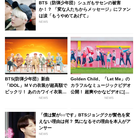
BTS（防弾少年団）シュガもサセンの被害
か！？ 「変な人たちからメッセージ」にファン
は涙「もうやめてあげて」
NEWS
BTS(防弾少年団）新曲
Golden Child、「Let Me」の
「IDOL」ＭＶの衣装が超高額で
カラフルなミュージックビデオ
ビックリ！ あのカワイイ衣装は
公開！ 超爽やかなビデオに[動
一体いくら・・？
画あり]
NEWS
NEWS
「僕は髪が○○です」BTSジョングクが髪色を変
えない理由は何？ 気になるその理由を本人がア
ンサー
NEWS