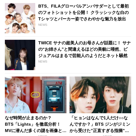
BTS、FILAグローバルアンバサダーとして最初
のフォトショットを公開！ クラッシックな白の
Tシャツとパーカー姿でさわやかな魅力を放出
NEWS
TWICE サナの超美人のお母さんが話題に！ サナ
の“お姉さん”と間違えるほどの美貌に唖然、ビ
ジュアルはまるで芸能人のようだとネット騒然
NEWS
なぜ時間が止まるのか？
「ヒョンはなんで1人だけ○○な
BTS「Lights」を徹底分析！
んですか？」BTS ジンがジミン
MVに潜んだ多くの謎を画像と共
から受けた”正直すぎる指摘”に