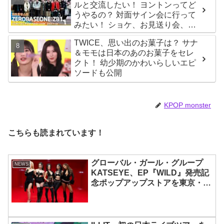
ルと交流したい！ ヨントンってど
うやるの？ 対面サイン会に行って
みたい！ ショケ、お見送り会、握
手会・・・リリースイベントあれ
TWICE、思い出のお菓子は？ サナ
これを紹介
＆モモは日本のあのお菓子をセレ
クト！ 幼少期のかわいらしいエピ
ソードも公開
KPOP monster
こちらも読まれています！
グローバル・ガール・グループ
NEWS
KATSEYE、EP『WILD』発売記
念ポップアップストアを東京・原
宿で開催 限定グッズも登場