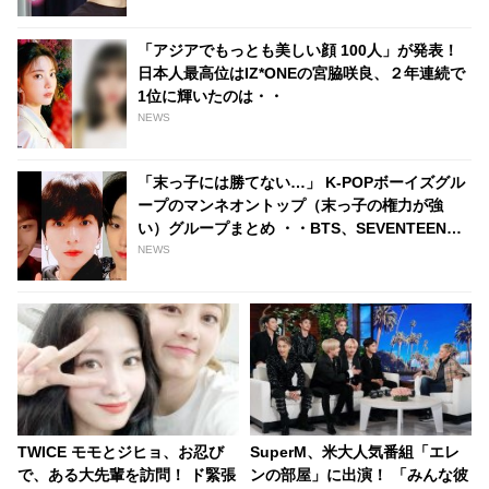
「アジアでもっとも美しい顔 100人」が発表！
日本人最高位はIZ*ONEの宮脇咲良、２年連続で
1位に輝いたのは・・
NEWS
「末っ子には勝てない…」 K-POPボーイズグル
ープのマンネオントップ（末っ子の権力が強
い）グループまとめ ・・BTS、SEVENTEENな
ど
NEWS
TWICE モモとジヒョ、お忍び
SuperM、米大人気番組「エレ
で、ある大先輩を訪問！ ド緊張
ンの部屋」に出演！ 「みんな彼