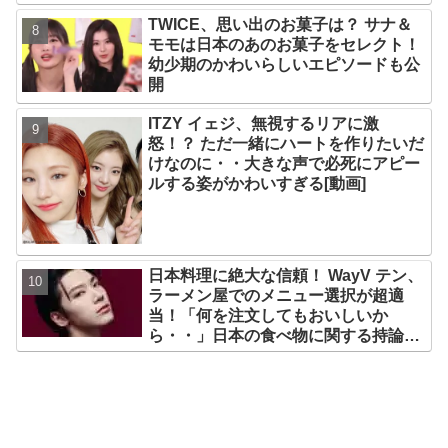
リースイベントあれこれを紹介
TWICE、思い出のお菓子は？ サナ＆
モモは日本のあのお菓子をセレクト！
幼少期のかわいらしいエピソードも公
開
ITZY イェジ、無視するリアに激
怒！？ ただ一緒にハートを作りたいだ
けなのに・・大きな声で必死にアピー
ルする姿がかわいすぎる[動画]
日本料理に絶大な信頼！ WayV テン、
ラーメン屋でのメニュー選択が超適
当！「何を注文してもおいしいか
ら・・」日本の食べ物に関する持論を
明かす