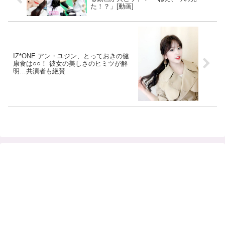
た！？」[動画]
IZ*ONE アン・ユジン、とっておきの健
康食は○○！ 彼女の美しさのヒミツが解
明…共演者も絶賛