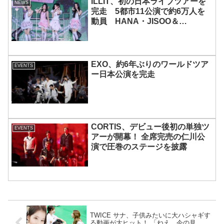
ILLIT、初の日本ライブツアーを
NEWS
完走 5都市11公演で約6万人を
動員 HANA・JISOO＆
MOMOKAとのスペシャルコラボ
も実現
EXO、約6年ぶりのワールドツア
EVENTS
ー日本公演を完走
CORTIS、デビュー後初の単独ツ
EVENTS
アーが開幕！ 全席完売の仁川公
演で圧巻のステージを披露
TWICE サナ、子供みたいに大ハシャギす
る動画が大ヒット！ 「ねえ、今の見