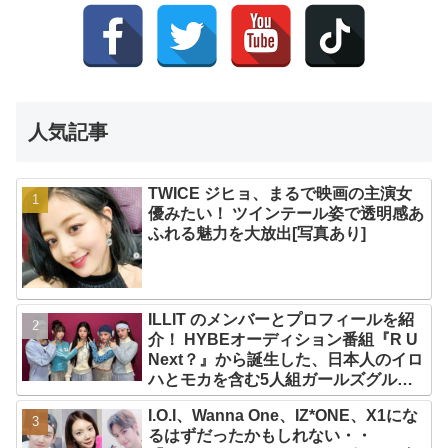
人気記事
TWICE ジヒョ、まるで映画の主演女
優みたい！ ツインテール姿で透明感あ
ふれる魅力を大放出[写真あり]
ILLIT のメンバーとプロフィールを紹
介！ HYBEオーディション番組『R U
Next？』から誕生した、日本人のイロ
ハとモカを含む5人組ガールズグルー
プ！ デビュー曲「Magnetic」がいき
I.O.I、Wanna One、IZ*ONE、X1にな
なりの大ヒット
るはずだったかもしれない・・