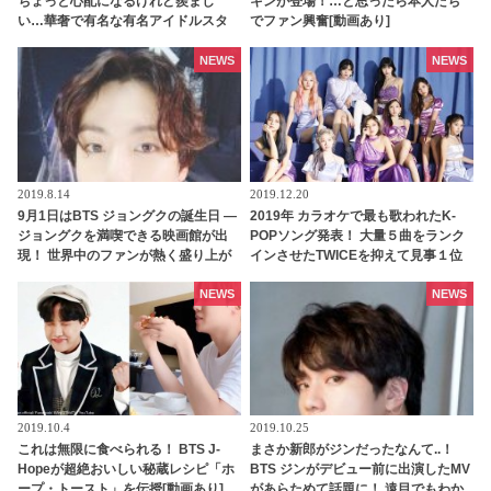
ちょっと心配になるけれど羨まし
キンが登場！…と思ったら本人たち
い…華奢で有名な有名アイドルスタ
でファン興奮[動画あり]
ーとは？
NEWS
NEWS
2019.8.14
2019.12.20
9月1日はBTS ジョングクの誕生日 ―
2019年 カラオケで最も歌われたK-
ジョングクを満喫できる映画館が出
POPソング発表！ 大量５曲をランク
現！ 世界中のファンが熱く盛り上が
インさせたTWICEを抑えて見事１位
れる企画も続々と登場
に輝いたのはあのガールズグループ
NEWS
NEWS
2019.10.4
2019.10.25
これは無限に食べられる！ BTS J-
まさか新郎がジンだったなんて..！
Hopeが超絶おいしい秘蔵レシピ「ホ
BTS ジンがデビュー前に出演したMV
ープ・トースト」を伝授[動画あり]
があらためて話題に！ 遠目でもわか