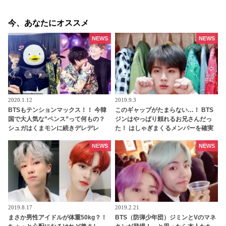
今、あなたにオススメ
NEWS
NEWS
2020.1.12
2019.9.3
BTSもテンションマックス！！ 今韓
このギャップがたまらない…！ BTS
国で大人気な”ペンス”って何もの？
ジンはやっぱり頼れるお兄さんだっ
シュガはくまモンに続きデレデレ
た！ はしゃぎまくるメンバーを確実
か！？ ペンスとBTSの関係に迫る
に集める方法が面白すぎると話題
に！ 普段のジンとは違う真剣な姿は
NEWS
NEWS
胸キュン必至
2019.8.17
2019.2.21
まさか男性アイドルが体重50kg？！
BTS（防弾少年団）ジミンとVのマネ