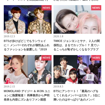
るワールドワイドハンサムぶりに驚
愕…貴重すぎる映像に感激
NEWS
NEWS
2019.12.5
2020.1.8
BTSが歩けばどこでもランウェイ
TWICE ジョンヨンとサナ、２人の関
に！ メンバーそれぞれが個性あふれ
係性は、まるでカップル！？ 見てい
るファッションを披露した「2019
るこっちが恥ずかしくなるラブラブ
MAMA」のレッドカーペットに注目
なスキンシップに、ONCE悶絶
[写真あり]
NEWS
NEWS
2019.2.15
2019.8.5
MOMOLAND デイジー ＆ iKON ユニ
BTSにアンケート！「最高のハグを
ョンに熱愛報道！ 両事務所から声明
してくれるメンバーはだれ？」1位に
発表も内容にズレありファン困惑
輝いたのはやっぱり“あのメンバ
ー”だった…！ 揺るがないメンバー愛