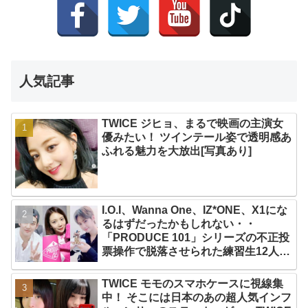
人気記事
TWICE ジヒョ、まるで映画の主演女
優みたい！ ツインテール姿で透明感あ
ふれる魅力を大放出[写真あり]
I.O.I、Wanna One、IZ*ONE、X1にな
るはずだったかもしれない・・
「PRODUCE 101」シリーズの不正投
票操作で脱落させられた練習生12人の
氏名が公表
TWICE モモのスマホケースに視線集
中！ そこには日本のあの超人気インフ