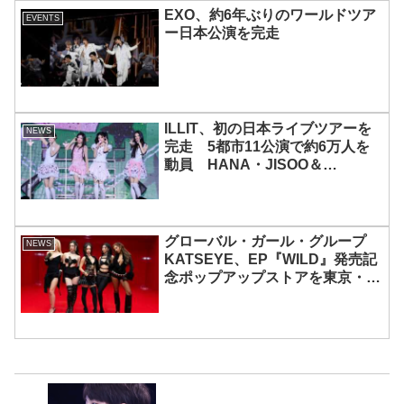
EXO、約6年ぶりのワールドツア
EVENTS
ー日本公演を完走
ILLIT、初の日本ライブツアーを
NEWS
完走 5都市11公演で約6万人を
動員 HANA・JISOO＆
MOMOKAとのスペシャルコラボ
も実現
グローバル・ガール・グループ
NEWS
KATSEYE、EP『WILD』発売記
念ポップアップストアを東京・原
宿で開催 限定グッズも登場