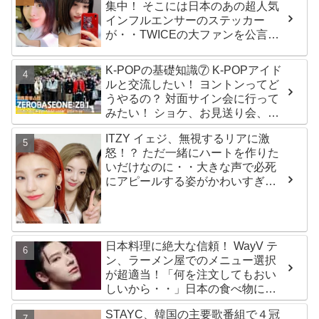
集中！ そこには日本のあの超人気
インフルエンサーのステッカー
が・・TWICEの大ファンを公言す
るその人物は大よろこび！ まさに
「成功したファン」だと話題沸騰
K-POPの基礎知識⑦ K-POPアイド
ルと交流したい！ ヨントンってど
うやるの？ 対面サイン会に行って
みたい！ ショケ、お見送り会、握
手会・・・リリースイベントあれ
ITZY イェジ、無視するリアに激
これを紹介
怒！？ ただ一緒にハートを作りた
いだけなのに・・大きな声で必死
にアピールする姿がかわいすぎる
[動画]
日本料理に絶大な信頼！ WayV テ
ン、ラーメン屋でのメニュー選択
が超適当！「何を注文してもおい
しいから・・」日本の食べ物に関
する持論を明かす
STAYC、韓国の主要歌番組で４冠