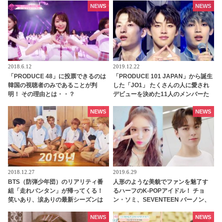
にファン感動
NEWS
NEWS
2018.6.12
2019.12.22
「PRODUCE 48」に投票できるのは
「PRODUCE 101 JAPAN」から誕生
韓国の視聴者のみであることが判
した「JO1」 たくさんの人に愛され
明！ その理由とは・・？
デビューを決めた11人のメンバーた
ち！ 彼らの魅力はどんなところ？ ～
河野純喜・金城碧海・與那城奨編～
NEWS
NEWS
2018.12.27
2019.6.29
BTS（防弾少年団）のリアリティ番
人形のような美貌でファンを魅了す
組「走れバンタン」が帰ってくる！
るハーフのK-POPアイドル！ チョ
笑いあり、涙ありの最新シーズンは
ン・ソミ、SEVENTEEN バーノン、
１月１日スタート[予告映像あり]
MOMOLAND ナンシー…
NEWS
NEWS