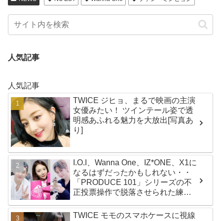
人気記事
人気記事
TWICE ジヒョ、まるで映画の主演
女優みたい！ ツインテール姿で透
明感あふれる魅力を大放出[写真あ
り]
I.O.I、Wanna One、IZ*ONE、X1に
なるはずだったかもしれない・・
「PRODUCE 101」シリーズの不
正投票操作で脱落させられた練習
生12人の氏名が公表
TWICE モモのスマホケースに視線