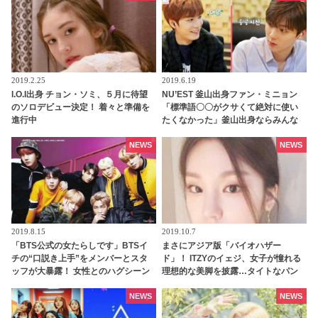
2019.2.25
2019.6.19
I.O.I出身 チョン・ソミ、５月に待望
NU’EST 釜山出身ファン・ミニョン
のソロデビュー決定！ 着々と準備を
「標準語〇〇がクサくて絶対に使い
進行中
たくなかった」釜山出身ならみんな
知ってる「鳥肌必須のソウル語」と
は？
NEWS
NEWS
2019.8.15
2019.10.7
「BTS公式の女たらしです」BTSイ
まさにアジア版「バイオハザー
チの“口説き上手”をメンバーとスタ
ド」！ ITZYのイェジ、女子が憧れる
ッフが大暴露！ 女性とのハグシーン
理想的な美脚を披露…タイトなパン
をわざと失敗してやり直していたと
ツさえもかっこよく履きこなすクー
バラされるメンバーも！ 爆弾発言の
ルな彼女にファンは大絶賛
NEWS
NEWS
オンパレードに爆笑