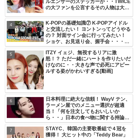
ルエンサーのステッカーが・・TWICE
の大ファンを公言するその人物は大よ
ろこび！ まさに「成功したファン」だ
と話題沸騰
K-POPの基礎知識⑦ K-POPアイドル
と交流したい！ ヨントンってどうやる
の？ 対面サイン会に行ってみたい！
ショケ、お見送り会、握手会・・・リ
リースイベントあれこれを紹介
ITZY イェジ、無視するリアに激
怒！？ ただ一緒にハートを作りたいだ
けなのに・・大きな声で必死にアピー
ルする姿がかわいすぎる[動画]
日本料理に絶大な信頼！ WayV テン、
ラーメン屋でのメニュー選択が超適
当！「何を注文してもおいしいか
ら・・」日本の食べ物に関する持論を
明かす
STAYC、韓国の主要歌番組で４冠を
獲得！ 大ヒット中の「Teddy Bear」