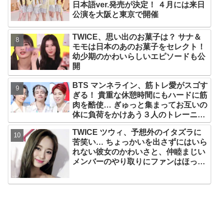
日本語ver.発売が決定！ ４月には来日
公演を大阪と東京で開催
TWICE、思い出のお菓子は？ サナ＆
モモは日本のあのお菓子をセレクト！
幼少期のかわいらしいエピソードも公
開
BTS マンネライン、筋トレ愛がスゴす
ぎる！ 貴重な休憩時間にもハードに筋
肉を酷使… ぎゅっと集まってお互いの
体に負荷をかけあう３人のトレーニン
グ風景がかわいすぎるとファンくぎづ
TWICE ツウィ、予想外のイタズラに
け
苦笑い… ちょっかいを出さずにはいら
れない彼女のかわいさと、仲睦まじい
メンバーのやり取りにファンはほっこ
り