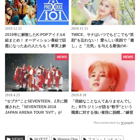
2019.12.21
2019.11.11
2019年に解散したK-POPアイドル6
TWICE、サナはいつでもどこでも“笑
組まとめ！ オーディション番組で話
顔”を忘れない！ 愛らしい笑顔で「癒
題になったあの人たちも！ 事実上解
し」と「元気」を与える最強のK-
散の伝説の３グループもピックアッ
POPアイドル
プ
NEWS
NEWS
2018.4.25
2019.8.18
“セブチ”ことSEVENTEEN、2月に開
「些細なことなんてありませんでし
催された「SEVENTEEN 2018
た」BTS ジミンが語る“歌手”という
JAPAN ARENA TOUR ‘SVT’」が
職業に対する強い覚悟に脱帽…“練習
WOWOWで放送決定[ライブレポート]
生”と呼ばれた日から変化したジミン
Recommended by
の深い感性とは
NEWS
NU'EST
Wanna One
ファン・ミンヒョン