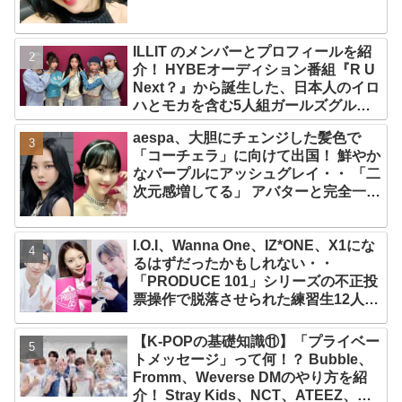
ILLIT のメンバーとプロフィールを紹
介！ HYBEオーディション番組『R U
Next？』から誕生した、日本人のイロ
ハとモカを含む5人組ガールズグルー
プ！ デビュー曲「Magnetic」がいき
aespa、大胆にチェンジした髪色で
なりの大ヒット
「コーチェラ」に向けて出国！ 鮮やか
なパープルにアッシュグレイ・・ 「二
次元感増してる」 アバターと完全一致
のその姿に悶絶
I.O.I、Wanna One、IZ*ONE、X1にな
るはずだったかもしれない・・
「PRODUCE 101」シリーズの不正投
票操作で脱落させられた練習生12人の
氏名が公表
【K-POPの基礎知識⑪】「プライベー
トメッセージ」って何！？ Bubble、
Fromm、Weverse DMのやり方を紹
介！ Stray Kids、NCT、ATEEZ、