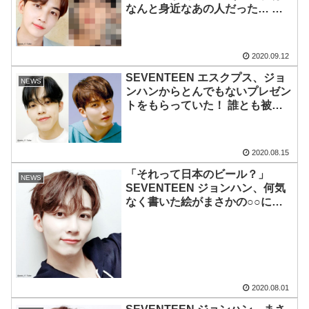
なんと身近なあの人だった… 頭
のてっぺんから足のつま先まで１
００点満点な人物とは一体
誰・・・？［動画ある］
2020.09.12
SEVENTEEN エスクプス、ジョ
NEWS
ンハンからとんでもないプレゼン
トをもらっていた！ 誰とも被ら
ない個性的すぎる贈り物とは一
体・・・？［動画あり］
2020.08.15
「それって日本のビール？」
NEWS
SEVENTEEN ジョンハン、何気
なく書いた絵がまさかの○○にそ
っくり！ ずば抜けた絵心と天才
的なお笑いセンスにメンバー大爆
笑
2020.08.01