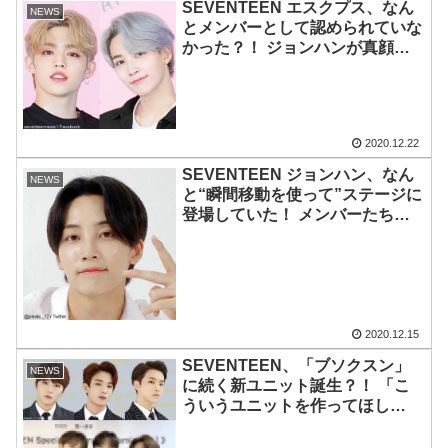
SEVENTEEN エスクプス、なん
NEWS
とメンバーとして認められていな
かった？！ ジョンハンが真顔で
放ったまさかの一言に大ショッ
ク… 誰も予想できなかった衝撃
発言と２人のクセの強すぎるやり
取りにファン大爆笑
2020.12.22
SEVENTEEN ジョンハン、なん
NEWS
と“瞬間移動を使って”ステージに
登場していた！ メンバーたちと
息をぴったり合わせて… 団結力
のあるSEVENTEENだからこそ
できる“魔法”のようなテクニック
に感嘆「何度見てもタネがわから
ない」
2020.12.15
SEVENTEEN、「ブソクスン」
NEWS
に続く新ユニット誕生？！ 「こ
ういうユニットを作ってほし
い！」ファンが夢見る新ユニット
に選ばれた３人は一体だれ？ ３