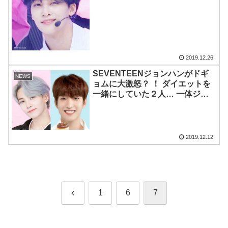
ランス、形、すべてがパーフェク
トな彼の○○は、もはや芸術品
2019.12.26
SEVENTEENジョンハンがドギ
NEWS
ョムに大激怒？ ！ ダイエットを
一緒にしていた２人… 一体ジョ
ンハンは何に怒っているの？ 厳
しすぎる彼の姿にファンからは心
配の声も・・
2019.12.12
前
1
6
7
へ