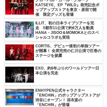
グローバル・ガール・グループ
KATSEYE、EP『WILD』発売記念ポ
ップアップストアを東京・原宿で開
催 限定グッズも登場
ILLIT、初の日本ライブツアーを完
走 5都市11公演で約6万人を動員
HANA・JISOO＆MOMOKAとのスペ
シャルコラボも実現
CORTIS、デビュー後初の単独ツアー
が開幕！ 全席完売の仁川公演で圧巻の
ステージを披露
EXO、約6年ぶりのワールドツアー日
本公演を完走
ENHYPEN公式キャラクター
「ENCHIN」のポップアップストアが
渋谷にオープン！ 浴衣姿の
「ENCHIN」が登場