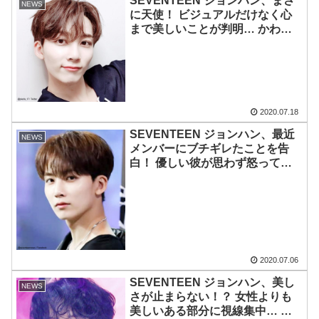
SEVENTEEN ジョンハン、まさ
NEWS
に天使！ ビジュアルだけなく心
まで美しいことが判明… かわい
い弟分に贈った愛情たっぷりのプ
レゼントに、ファンほっこり
2020.07.18
SEVENTEEN ジョンハン、最近
NEWS
メンバーにブチギレたことを告
白！ 優しい彼が思わず怒ってし
まった出来事とは一体・・・？
2020.07.06
SEVENTEEN ジョンハン、美し
NEWS
さが止まらない！？ 女性よりも
美しいある部分に視線集中… バ