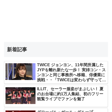
新着記事
TWICE ジョンヨン、11年間所属した
JYPを離れ新たな一歩！ 実姉コン・ス
ンヨンと同じ事務所へ移籍、俳優業に
挑戦・・「TWICEは変わらず守ってい
く」グループ活動は継続へ
ILLIT、セーラー服姿がまぶしい！ 夏
のお台場に約1万人集結、初のフリー
観覧ライブでファンを魅了