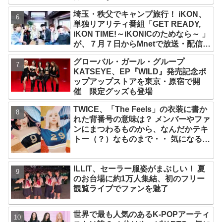
IVE、aespa、＆TEAM…推しと直接
埼玉・秩父でキャンプ旅行！ iKON、
チャットができる
単独リアリティ番組「GET READY,
iKON TIME!～iKONICのためなら～ 」
が、７月７日からMnetで放送・配信ス
タート
グローバル・ガール・グループ
KATSEYE、EP『WILD』発売記念ポ
ップアップストアを東京・原宿で開
催 限定グッズも登場
TWICE、「The Feels」の衣装に書か
れた背番号の意味は？ メンバーやファ
ンにまつわるものから、なんだかテキ
トー（？）なものまで・・ 気になるそ
の意味とは？
ILLIT、セーラー服姿がまぶしい！ 夏
のお台場に約1万人集結、初のフリー
観覧ライブでファンを魅了
世界で最も人気のあるK-POPアーティ