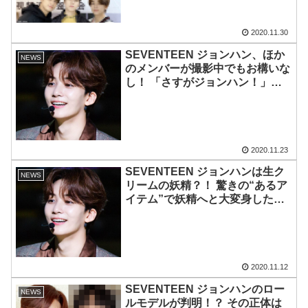
人の意外な共通点も明らかに・・
2020.11.30
SEVENTEEN ジョンハン、ほか
NEWS
のメンバーが撮影中でもお構いな
し！ 「さすがジョンハン！」彼
の自由気ままな様子が現れた行動
にファン大爆笑
2020.11.23
SEVENTEEN ジョンハンは生ク
NEWS
リームの妖精？！ 驚きの“あるア
イテム”で妖精へと大変身した姿
に「かわいすぎて食べちゃいた
い・・・」
2020.11.12
SEVENTEEN ジョンハンのロー
NEWS
ルモデルが判明！？ その正体は