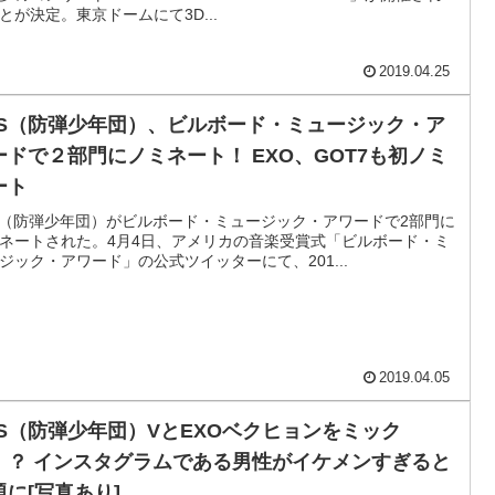
とが決定。東京ドームにて3D...
2019.04.25
TS（防弾少年団）、ビルボード・ミュージック・ア
ードで２部門にノミネート！ EXO、GOT7も初ノミ
ート
S（防弾少年団）がビルボード・ミュージック・アワードで2部門に
ネートされた。4月4日、アメリカの音楽受賞式「ビルボード・ミ
ジック・アワード」の公式ツイッターにて、201...
2019.04.05
TS（防弾少年団）VとEXOベクヒョンをミック
！？ インスタグラムである男性がイケメンすぎると
題に[写真あり]