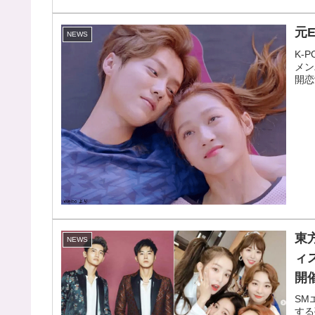
元
NEWS
K-
メン
開恋
東
NEWS
ィス
開
SM
する