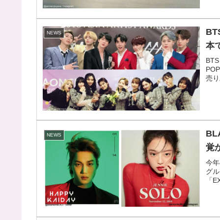
B
NEWS
本
BT
PO
売り
BL
NEWS
覚
今年
グル
「E