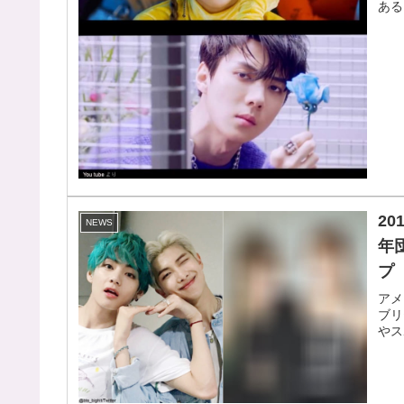
ある
2
NEWS
年
プ
アメ
ブリ
やス