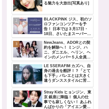
る魅力を大放出[写真あり]
BLACKPINK ジス、初のソ
ロファンコンツアーを予
告！ 日本では３月17日・
18日、さいたまスーパーア
リーナで開催決定！ コンセ
NewJeans、ADORとの契
プトは“愛のカケラ”！？ 14
約を解除へ！ ミンジ、ハ
日には新アルバム
ニ、ダニエル、ヘリン、ヘ
『AMORTAGE』もリリー
インのメンバー５人全員で
ス
緊急記者会見！
LE SSERAFIM カズハ、自
「NewJeans never
身の過去を酷評！？「とて
dies!」と微笑みの宣言！
も下手」バレエとは大きく
ADOR側、2029年まで契約
違うダンススタイルに苦
有効と主張
戦・・ めげることなく冷静
に努力を重ねる姿に称賛の
Stray Kids ヒョンジン、東
声続々
京 銀座に降臨！ 個人の仕
事でも寂しくない！ あふれ
んばかりの「アイエン愛」