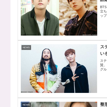
BT
立ち
ップ
ス
NEWS
い
ステ
賛。
グル
整
NEWS