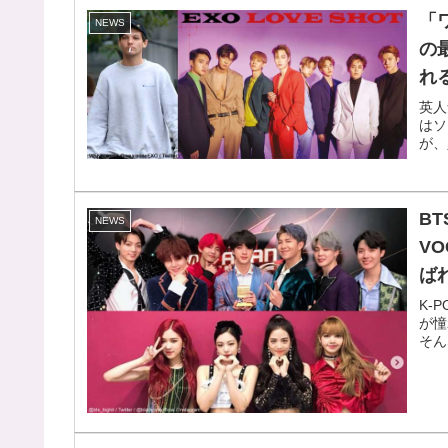
「
NEWS
の
れ
英人
はソ
が、
B
NEWS
V
ば
K-
が憧
そん