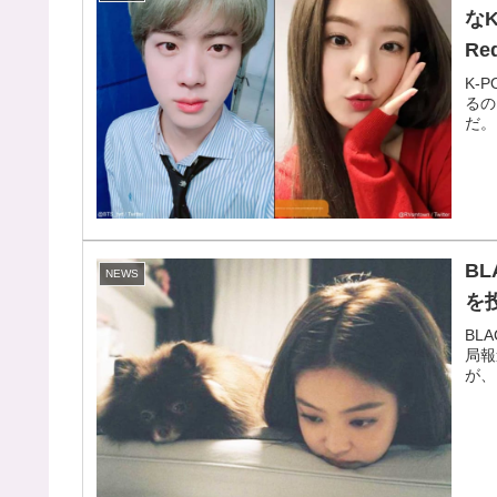
な
Re
K-
るの
だ。
B
NEWS
を
BL
局報
が、