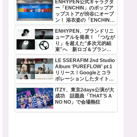
ENHYPEN公式キャラクタ
ー「ENCHIN」のポップア
ップストアが渋谷にオープ
ン！ 浴衣姿の「ENCHIN」
が登場
ENHYPEN、ブランドリニ
ューアルを発表！ 「つなが
り」を超えた“多次元的結
束”へ 新ロゴ＆ブランド
フィルム公開
LE SSERAFIM 2nd Studio
Album ‘PUREFLOW’ pt.1
リリース！Googleとコラ
ボレーションしたタイトル
曲「BOOMPALA」MVも公
ITZY、東京2days公演が大
開
成功 話題曲「THAT’S A
NO NO」で会場熱狂