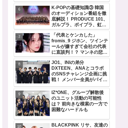
が伝わる愛用品にほっこり
K-POPの基礎知識③ 韓国
のオーディション番組を徹
底解説！ PRODUCE 101、
ガルプラ、ボイプラ、虹プ
ロ・・ NiziUやKep1er、
「代表とケンカした」
ZEROBASEONEら人気グ
fromis_9 ジホン、ツインテ
ループが続々と誕生！ JO1
ールが嫌すぎて会社の代表
やINI、ME:Iを生んだ日プま
に直談判！？ マンネの悲し
で一挙紹介
い運命・・？ 衝撃のエピソ
JO1、INIの弟分
ードに爆笑
DXTEEN、ANAとコラボ
のSNSチャレンジ企画に挑
戦！ メンバー全員がパイロ
ットに！？
IZ*ONE、グループ解散後
のユニット活動の可能性
は？ 前向きな模索の一方で
困難なハードルも
BLACKPINK リサ、友達の