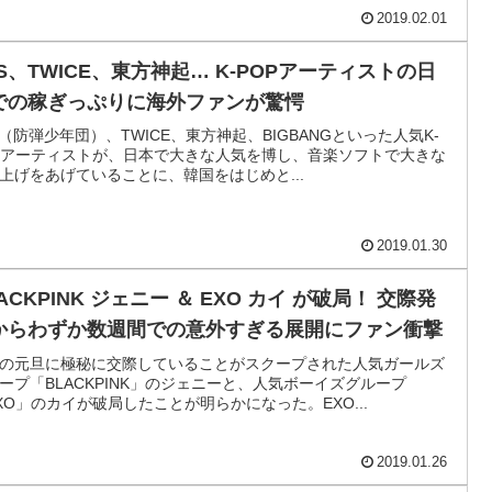
2019.02.01
TS、TWICE、東方神起… K-POPアーティストの日
での稼ぎっぷりに海外ファンが驚愕
S（防弾少年団）、TWICE、東方神起、BIGBANGといった人気K-
Pアーティストが、日本で大きな人気を博し、音楽ソフトで大きな
上げをあげていることに、韓国をはじめと...
2019.01.30
ACKPINK ジェニー ＆ EXO カイ が破局！ 交際発
からわずか数週間での意外すぎる展開にファン衝撃
の元旦に極秘に交際していることがスクープされた人気ガールズ
ープ「BLACKPINK」のジェニーと、人気ボーイズグループ
XO」のカイが破局したことが明らかになった。EXO...
2019.01.26