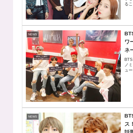
るこ
B
NEWS
ワ
ネ
BT
ノミ
ュー
B
NEWS
ス
話