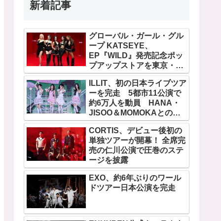
新着記事
グローバル・ガール・グル
ープ KATSEYE、
EP『WILD』発売記念ポッ
プアップストアを東京・原
宿で開催 限定グッズも登
ILLIT、初の日本ライブツア
場
ーを完走 5都市11公演で
約6万人を動員 HANA・
JISOO＆MOMOKAとのス
ペシャルコラボも実現
CORTIS、デビュー後初の
単独ツアーが開幕！ 全席完
売の仁川公演で圧巻のステ
ージを披露
EXO、約6年ぶりのワール
ドツアー日本公演を完走