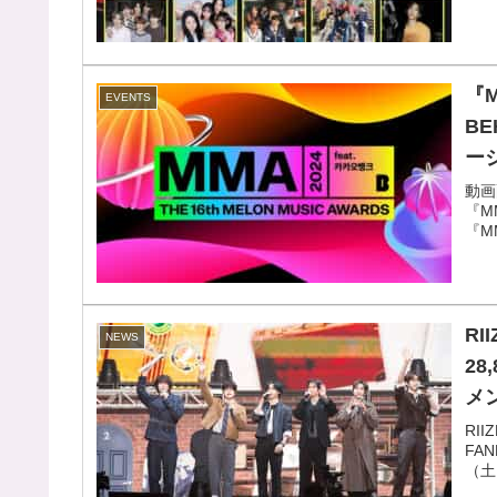
『
EVENTS
B
ー
ae
動画
『MM
な
『MM
R
NEWS
2
メ
振
RI
FAN
【
（土