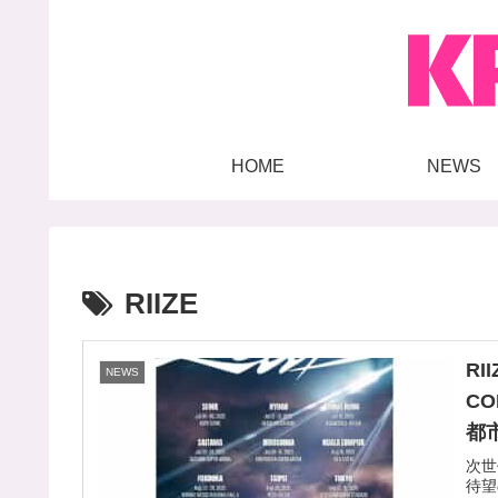
HOME
NEWS
RIIZE
RI
NEWS
CO
都
次世
待望