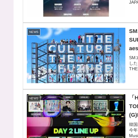
JA
S
NEWS
SU
ae
公
SM
した
Of
TH
「H
NEWS
TO
(G
出
韓国
今年
D
Musi