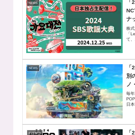
「
NEWS
NC
ナッ
TO
株式
「L
Z
て、
典
「2
NEWS
別の
ノ
ンス
毎年
PO
Z
日本
「2
EVENTS