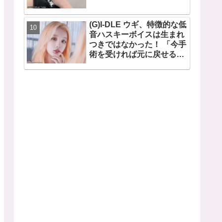
(G)I-DLE ウギ、特徴的な低
音ハスキーボイスは生まれ
つきではなかった！ 「今手
術を受ければ元に戻せるけ
ど...」 あの声になった原因
とは？