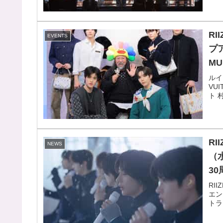
R
EVENTS
プ
MU
村
ルイ
VU
議
ト 
R
NEWS
（
3
L
RI
エン
ス
トラ