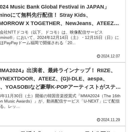
24 Music Bank Global Festival in JAPAN」
minoにて無料先行配信！ Stray Kids、
MORROW X TOGETHER、NewJeans、ATEEZ、
Iら出演！ MCはLE SSERAFIM ウンチェ他
会社NTTドコモ（以下、ドコモ）は、映像配信サービス
emino®」において、2024年12月14日（土）・12月15日（日）に
ほPayPayドーム福岡で開催される「20...
2024.12.07
MMA2024』出演者、最終ラインナップ！ RIIZE、
YNEXTDOOR、ATEEZ、(G)I-DLE、aespa、
VE、YOASOBIなど豪華K-POPアーティストがステー
！ 11月30日（土）U-NEXTにて配信
24年11月30日（土）開催の韓国音楽授賞式『MMA2024（The 16th
lon Music Awards）』が、動画配信サービス「U-NEXT」にて配信
る。レッ...
2024.11.29