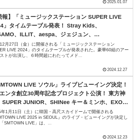
2025.01.07
続報】「ミュージックステーション SUPER LIVE
24」タイムテーブル発表！ Stray Kids、
SAMO、ILLIT、aespa、ジェジュン、
YNEXTDOOR、RIIZE、XG、INI、NiziUらが出演
12月27日（金）に開催される「ミュージックステーション
PER LIVE 2024」のタイムテーブルが発表された。豪華60組のアー
定！【全ラインナップ掲載】
ストが出演し、６時間超にわたってメド...
2024.12.27
SMTOWN LIVE ソウル」ライブビューイング決定！
Mエンタ創立30周年記念プロジェクト公演！ 東方神
SUPER JUNIOR、SHINee キー＆ミンホ、EXO
＆チャンヨル、Red Velvet、NCT、aespa、RIIZE
25年1月11日（土）に韓国・高尺スカイドームで開催される
MTOWN LIVE 2025 in SEOUL』のライブ・ビューイングが決定し
ど…豪華SMファミリー総出演
「SMTOWN LIVE」は、...
2024.12.23