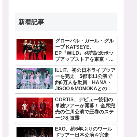
新着記事
グローバル・ガール・グル
ープ KATSEYE、
EP『WILD』発売記念ポッ
プアップストアを東京・原
宿で開催 限定グッズも登
ILLIT、初の日本ライブツア
場
ーを完走 5都市11公演で
約6万人を動員 HANA・
JISOO＆MOMOKAとのス
ペシャルコラボも実現
CORTIS、デビュー後初の
単独ツアーが開幕！ 全席完
売の仁川公演で圧巻のステ
ージを披露
EXO、約6年ぶりのワール
ドツアー日本公演を完走