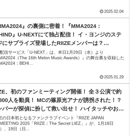
2025.02.04
MMA2024』の裏側に密着！『MMA2024：
EHIND』U-NEXTにて独占配信！ イ・ヨンジのステ
ジにサプライズ登場したRIIZEメンバーは？
spa、(G)I-DLE、IVE、ATEEZ、BOYNEXTDOOR
配信サービス「U-NEXT」は、本日1月29日（水）より
A2024（The 16th Melon Music Awards）』の舞台裏を収録した
どアーティストたちのリハーサル風景を公開
A2024：BEHI...
2025.01.29
IIZE、初のファンミーティング開催！ 全３公演で約
8,800人を動員！ MCの篠原光アナが誘拐された！？
ンバーが探偵に扮して救い出せ！ ハイタッチやお手
りなど、客席に降りてファンとの触れ合いを楽しむ
IZEの日本初となるファンクラブイベント『RIIZE JAPAN
MEETING 2025「RIIZE：The Secret LIEZ」』が、1月18日
ライブレポート】
）、19日（日...