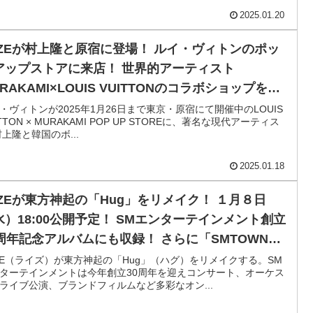
2025.01.20
IIZEが村上隆と原宿に登場！ ルイ・ヴィトンのポッ
アップストアに来店！ 世界的アーティスト
RAKAMI×LOUIS VUITTONのコラボショップを、
上隆本人がメンバーを案内！ アントン「とても不思
・ヴィトンが2025年1月26日まで東京・原宿にて開催中のLOUIS
ITTON × MURAKAMI POP UP STOREに、著名な現代アーティス
な感じ」ソヒ「パンダがかわいい」
村上隆と韓国のボ...
2025.01.18
IIZEが東方神起の「Hug」をリメイク！ １月８日
水）18:00公開予定！ SMエンターテインメント創立
0周年記念アルバムにも収録！ さらに「SMTOWN
IVE 2025」で他の収録曲を披露…次はどのアーティ
IZE（ライズ）が東方神起の「Hug」（ハグ）をリメイクする。SM
ターテインメントは今年創立30周年を迎えコンサート、オーケス
トが誰の曲をリメイクするのか？
ライブ公演、ブランドフィルムなど多彩なオン...