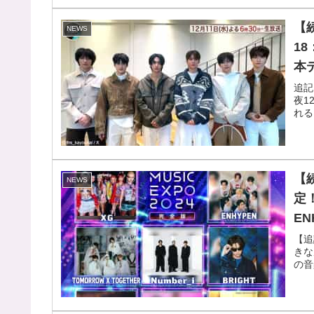
【
NEWS
1
本
和也
追記
夜1
者
れる
【続
NEWS
定！
EN
豪
【追
きな
し
の音