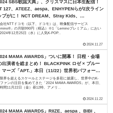
2024 SBS歌謡大典」、クリスマスに日本生配信！
T 127、ATEEZ、aespa、ENHYPENらが2次ライン
プがに！ NCT DREAM、Stray Kids、
MORROW X TOGETHER、NewJeans、IVE、
会社NTTドコモ（以下、ドコモ）は、映像配信サービス
emino®」の月額990円（税込）※1「Leminoプレミアム」におい
EROBASEONE、RIIZEなど、豪華アーティストの祭
2024年12月25日（水）に人気K-POP...
2024.11.27
024 MAMA AWARDS」ついに開幕！ 日程・会場
出演者を総まとめ！ BLACKPINK ロゼ × ブルー
・マーズ「APT.」本日（11/22）世界初パフォーマ
！ TOMORROW X TOGETHER、ENHYPEN、
限界を超えるスケールとステージを多彩に披露し、世界中のK-
Pファンの注目を集めてきた「2024 MAMA AWARDS」が、本日、
EROBASEONEのコラボステージも見逃せない
時間11月22日（金）昼12時、アメリ...
2024.11.22
024 MAMA AWARDS」RIIZE、aespa 、BIBI 、