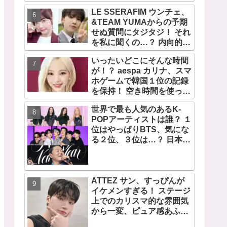
宿で開催 限定グッズも登
LE SSERAFIM ウンチェ、
場
&TEAM YUMAからの予期
せぬ質問にタジタジ！ それ
を私に聞くの…？ 内向的で
あるからこそ答えに困る彼
いったいどこにそんな時間
女のリアクションがかわい
が！？ aespa カリナ、スマ
すぎる
ホゲームで韓国１位の記録
を保持！ 空き時間を使って
１万回ものミニゲームをク
世界で最も人気のあるK-
リア「芸能人たちが時間が
POPアーティストは誰？ １
ないと言っているのは全部
位はやっぱりBTS、気にな
嘘」
る２位、３位は…？ 日本の
ランキングにはKARA、少
女時代もランクイン！ 各国
の個性あふれるデータに注
目殺到
ATTEZ サン、すっぴんが
イケメンすぎる！ ステージ
上でのカリスマ的な雰囲気
から一変、ピュア感あふれ
るビジュアルに視線殺到