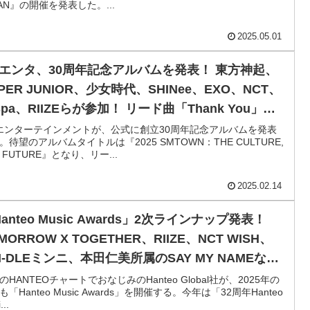
PAN』の開催を発表した。...
2025.05.01
Mエンタ、30周年記念アルバムを発表！ 東方神起、
PER JUNIOR、少女時代、SHINee、EXO、NCT、
spa、RIIZEらが参加！ リード曲「Thank You」を
開！ トラックリストには故ジョンヒョンの「End
エンターテインメントが、公式に創立30周年記念アルバムを発表
。待望のアルバムタイトルは『2025 SMTOWN：THE CULTURE,
 A Day」も
E FUTURE』となり、リー...
2025.02.14
anteo Music Awards」2次ラインナップ発表！
MORROW X TOGETHER、RIIZE、NCT WISH、
)I-DLEミンニ、本田仁美所属のSAY MY NAMEなど
演決定！ ヨンジュンはソロでもパフォーマンス！
のHANTEOチャートでおなじみのHanteo Global社が、2025年の
も「Hanteo Music Awards」を開催する。今年は「32周年Hanteo
AY１とDAY２の出演リストも公表
...