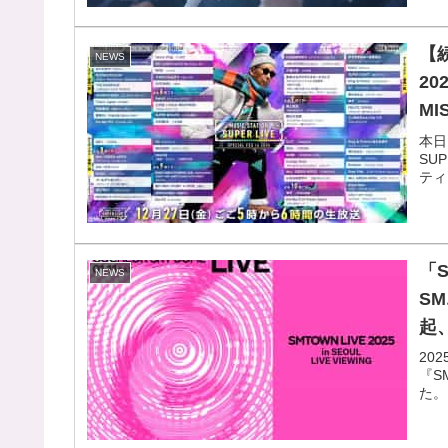
【
NEWS
20
MI
BO
本日
SU
予
ティ
「
NEWS
S
起、
スホ
20
『S
な
た。