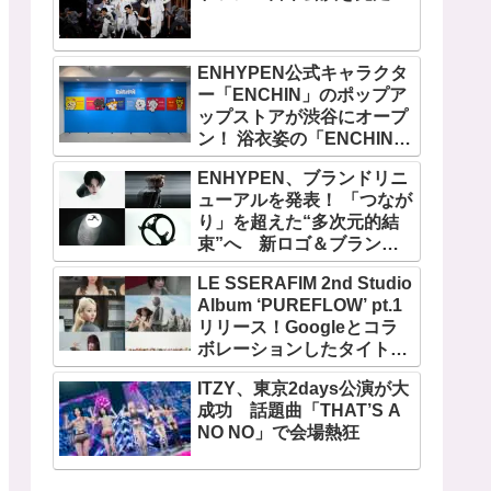
ENHYPEN公式キャラクタ
ー「ENCHIN」のポップア
ップストアが渋谷にオープ
ン！ 浴衣姿の「ENCHIN」
が登場
ENHYPEN、ブランドリニ
ューアルを発表！ 「つなが
り」を超えた“多次元的結
束”へ 新ロゴ＆ブランド
フィルム公開
LE SSERAFIM 2nd Studio
Album ‘PUREFLOW’ pt.1
リリース！Googleとコラ
ボレーションしたタイトル
曲「BOOMPALA」MVも公
ITZY、東京2days公演が大
開
成功 話題曲「THAT’S A
NO NO」で会場熱狂