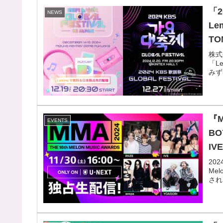
「20
NEWS
Le
TO
IN
株式
「L
みず
『
EVENTS
BO
I
ジへ
20
Me
され