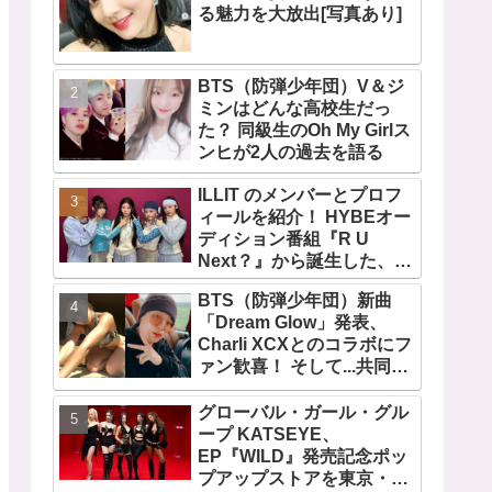
る魅力を大放出[写真あり]
BTS（防弾少年団）V＆ジ
ミンはどんな高校生だっ
た？ 同級生のOh My Girlス
ンヒが2人の過去を語る
ILLIT のメンバーとプロフ
ィールを紹介！ HYBEオー
ディション番組『R U
Next？』から誕生した、日
本人のイロハとモカを含む
BTS（防弾少年団）新曲
5人組ガールズグループ！
「Dream Glow」発表、
デビュー曲「Magnetic」が
Charli XCXとのコラボにフ
いきなりの大ヒット
ァン歓喜！ そして...共同制
作者が明かすジミンへの思
い「彼の夢、そして彼の絶
グローバル・ガール・グル
望から生まれた歌」
ープ KATSEYE、
EP『WILD』発売記念ポッ
プアップストアを東京・原