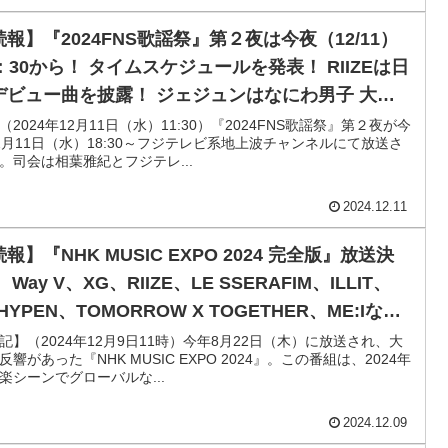
続報】『2024FNS歌謡祭』第２夜は今夜（12/11）
8：30から！ タイムスケジュールを発表！ RIIZEは日
デビュー曲を披露！ ジェジュンはなにわ男子 大橋
とコラボ！ INI、LE SSERAFIMら出演【全出演
（2024年12月11日（水）11:30）『2024FNS歌謡祭』第２夜が今
2月11日（水）18:30～フジテレビ系地上波チャンネルにて放送さ
・歌唱曲掲載】
。司会は相葉雅紀とフジテレ...
2024.12.11
報】『NHK MUSIC EXPO 2024 完全版』放送決
 Way V、XG、RIIZE、LE SSERAFIM、ILLIT、
HYPEN、TOMORROW X TOGETHER、ME:Iなど
華アーティストが出演！ 前回より未公開映像を追加
記】（2024年12月9日11時）今年8月22日（木）に放送され、大
反響があった『NHK MUSIC EXPO 2024』。この番組は、2024年
114分の拡大版に
楽シーンでグローバルな...
2024.12.09