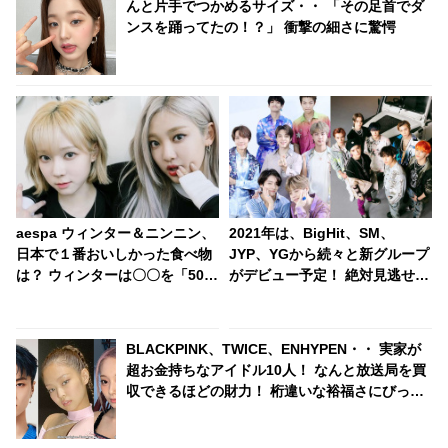
んと片手でつかめるサイズ・・ 「その足首でダ
ンスを踊ってたの！？」 衝撃の細さに驚愕
aespa ウィンター＆ニンニン、
2021年は、BigHit、SM、
日本で１番おいしかった食べ物
JYP、YGから続々と新グループ
は？ ウィンターは〇〇を「50個
がデビュー予定！ 絶対見逃せな
完食したい」と大体宣言！ 彼女
い注目の新人を紹介
たちが愛してやまない日本食と
は？
BLACKPINK、TWICE、ENHYPEN・・ 実家が
超お金持ちなアイドル10人！ なんと放送局を買
収できるほどの財力！ 桁違いな裕福さにびっく
り