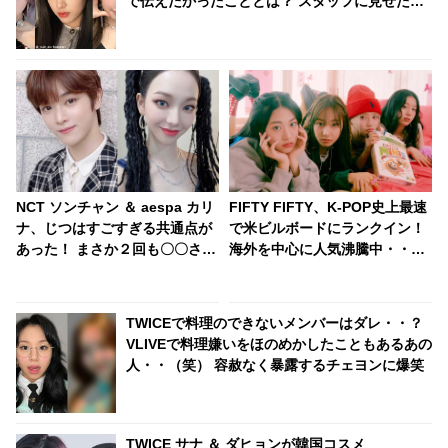
で伝えたかったこととは？ スタッフに見せた優
しすぎる気づかいにほっこり
NCT ソンチャン ＆ aespa カリ
FIFTY FIFTY、K-POP史上最速
ナ、じつはすごすぎる共通点が
で米ビルボードにランクイン！
あった！ まさか２回も〇〇され
海外を中心に人気沸騰中・・な
ていたなんて！ 抜群のビジュア
んとNewJeansを超える勢い！
ルを持つ２人のその驚きの経験
BTS、BLACKPINKら豪華な顔
とは？
ぶれに肩を並べる
TWICEで料理のできないメンバーはダレ・・？
VLIVEで料理嫌いをほのめかしたこともあるあの
人・・（笑） 容赦なく暴露するチェヨンに爆笑
TWICE サナ ＆ ダヒョンが韓国コスメ