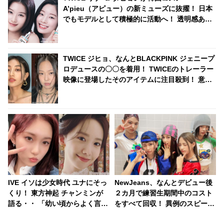
A’pieu（アピュー）の新ミューズに抜擢！ 日本
でもモデルとして積極的に活動へ！ 透明感あふ
れる美しいビジュアルに大注目
TWICE ジヒョ、なんとBLACKPINK ジェニープ
ロデュースの〇〇を着用！ TWICEのトレーラー
映像に登場したそのアイテムに注目殺到！ 意外
な場面でのコラボにファン大興奮
IVE イソは少女時代 ユナにそっ
NewJeans、なんとデビュー後
くり！ 東方神起 チャンミンが
２カ月で練習生期間中のコスト
語る・・ 「幼い頃からよく言わ
をすべて回収！ 異例のスピード
れてきた」 歴代級の天然美人誕
成功に驚きの声・・ 早くも給料