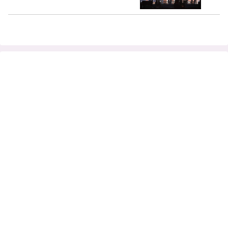
偵に扮して救い出せ！ ハイタッチやお手
振りなど、客席に降りてファンとの触れ
合いを楽しむ【ライブレポート】