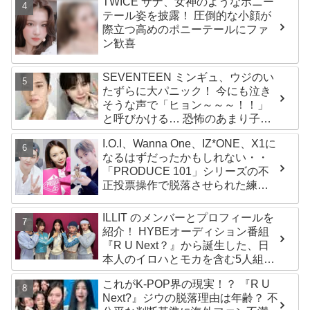
TWICE サナ、女神のようなポニー
テール姿を披露！ 圧倒的な小顔が
際立つ高めのポニーテールにファ
ン歓喜
SEVENTEEN ミンギュ、ウジのい
たずらに大パニック！ 今にも泣き
そうな声で「ヒョン～～～！！」
と呼びかける… 恐怖のあまり子供
のように駆け出す姿がかわいい
I.O.I、Wanna One、IZ*ONE、X1に
なるはずだったかもしれない・・
「PRODUCE 101」シリーズの不
正投票操作で脱落させられた練習
生12人の氏名が公表
ILLIT のメンバーとプロフィールを
紹介！ HYBEオーディション番組
『R U Next？』から誕生した、日
本人のイロハとモカを含む5人組ガ
ールズグループ！ デビュー曲
これがK-POP界の現実！？ 『R U
「Magnetic」がいきなりの大ヒッ
Next?』ジウの脱落理由は年齢？ 不
ト