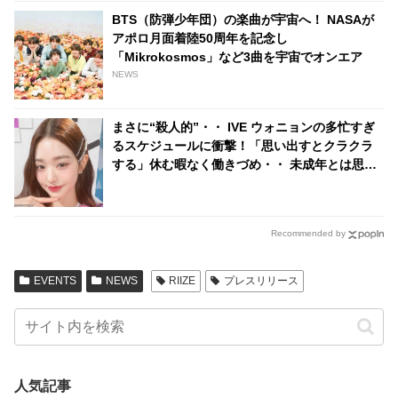
BTS（防弾少年団）の楽曲が宇宙へ！ NASAが
アポロ月面着陸50周年を記念し
「Mikrokosmos」など3曲を宇宙でオンエア
NEWS
まさに“殺人的”・・ IVE ウォニョンの多忙すぎ
るスケジュールに衝撃！「思い出すとクラクラ
する」休む暇なく働きづめ・・ 未成年とは思え
ぬ仕事ぶりにビックリ
Recommended by
EVENTS
NEWS
RIIZE
プレスリリース
人気記事