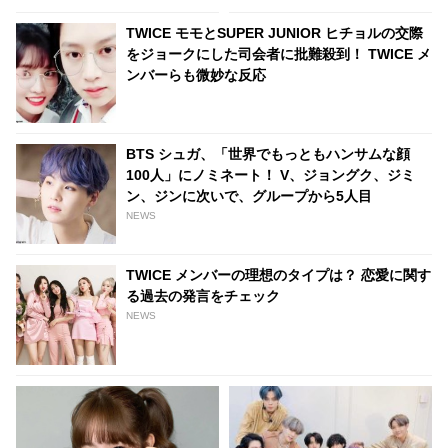
生に期待集中
をゲットしたメンバーたちのお
金の使い道は・・？
TWICE モモとSUPER JUNIOR ヒチョルの交際
をジョークにした司会者に批難殺到！ TWICE メ
ンバーらも微妙な反応
BTS シュガ、「世界でもっともハンサムな顔
100人」にノミネート！ V、ジョングク、ジミ
ン、ジンに次いで、グループから5人目
NEWS
TWICE メンバーの理想のタイプは？ 恋愛に関す
る過去の発言をチェック
NEWS