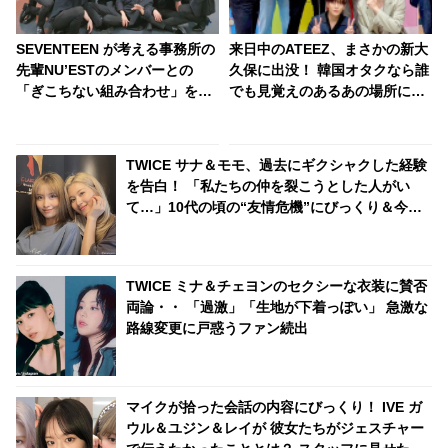
SEVENTEEN が考える事務所の
来日中のATEEZ、まさかの新大
先輩NU’ESTのメンバーとの
久保に出没！ 韓国オタクなら誰
「ぎこちない組み合わせ」を発
でも見覚えのあるあの場所にフ
表！？ NU’ESTも共感！ 気にな
ァン大パニック！ 「なんでそこ
るその組み合わせと実態
に？」
は・・・
TWICE サナ＆モモ、過去にギクシャクした経験
を告白！ 「私たちの仲を裂こうとした人がい
て…」10代の頃の“友情危機”にびっくり＆今も
続く絆ストーリーに感動
TWICE ミナ＆チェヨンのセクシーな衣装に賛否
両論・・ 「過激」「生地が下着っぽい」 急激な
路線変更に戸惑うファン続出
マイクが拾った会話の内容にびっくり！ IVE ガ
ウル＆ユジン＆レイが 彼女たちがジェスチャー