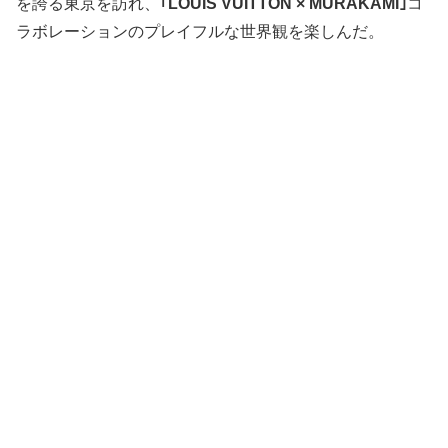
を誇る東京を訪れ、
｢LOUIS VUITTON × MURAKAMI｣
コ
ラボレーションのプレイフルな世界観を楽しんだ。