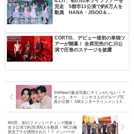
ILLIT、初の日本ライブツアーを
NEWS
完走 5都市11公演で約6万人を
動員 HANA・JISOO＆
MOMOKAとのスペシャルコラボ
も実現
CORTIS、デビュー後初の単独ツ
EVENTS
アーが開幕！ 全席完売の仁川公
演で圧巻のステージを披露
SHINeeの集合写真にテミンがいない！？
オンユ、キー、ミンホ３人のグループ写
真が公開！ SMエンターテインメント30
周年記念アルバムのティザー！ 一体な
ぜ・・・？
RIIZE、初のファンミーティング開催！
全３公演で約28,800人を動員！ MCの篠
原光アナが誘拐された！？ メンバーが探