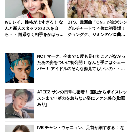
IVE レイ、性格がよすぎる！ な
BTS、最新曲「ON」が全米シン
んと新人スタッフのミスを自
グルチャートで４位に初登場！
ら・・ 躊躇なく相手をかばって
ジョングク、ジミンのソロ曲も
あげる美しい心に感動が止まら
同時にチャートイン・・韓国の
ない
ソロアクトとしてはPSY、J-
Hopeに次いで史上３、４人目
NCT マーク、今まで１度も見せたことがなかっ
の快挙
たあの姿をついに初公開！ なんと手にはシェー
バー！ アイドルのそんな姿見てもいいの・・？
貴重すぎるシーンに歓喜
ATEEZ サンの日常に密着！ 運動からボイスレッ
スンまで‥努力を怠らない姿にファン感心[動画
あり]
IVE チャン・ウォニョン、足首が細すぎる！ な