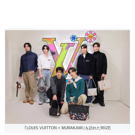
｢LOUIS VUITTON × MURAKAMI｣を訪れたRIIZE