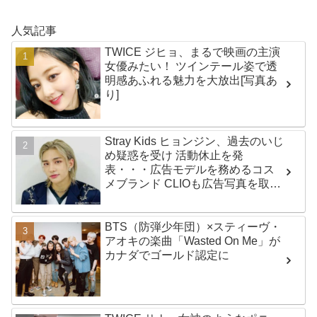
人気記事
TWICE ジヒョ、まるで映画の主演
女優みたい！ ツインテール姿で透
明感あふれる魅力を大放出[写真あ
り]
Stray Kids ヒョンジン、過去のいじ
め疑惑を受け 活動休止を発
表・・・広告モデルを務めるコス
メブランド CLIOも広告写真を取り
下げ
BTS（防弾少年団）×スティーヴ・
アオキの楽曲「Wasted On Me」が
カナダでゴールド認定に