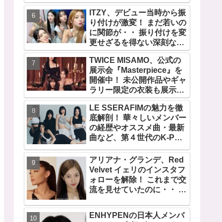
の快挙！ XGのグローバル
ITZY、デビュー当時から振
人気が止まらない…「コー
り付けが激変！ まだ若いの
チェラ2025」にも日本人唯
に関節が・・ 振り付けを変
一の出演
更せざるを得ない深刻な問
題とは
TWICE MISAMO、公式の
展示会『Masterpiece』を
開催中！ 未公開作品やギャ
ラリー限定の衣装も展示！
まさに最高傑作な世界に
LE SSERAFIMの魅力を徹
底解剖！ 華々しいメンバー
の経歴やオススメ曲・最新
曲など、第４世代のK-POP
ガールズグループをリード
する彼女たちのスゴさと
アリアナ・グランデ、Red
は？
Velvet イェリのインスタフ
ォローを解除！ これまで交
流を見せていたのに・・ 一
体なぜ！？ ファンがその理
由を推測
ENHYPENの日本人メンバ