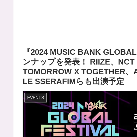
『2024 MUSIC BANK GLOBA
ンナップを発表！ RIIZE、NCT
TOMORROW X TOGETHER、AT
LE SSERAFIMらも出演予定
EVENTS