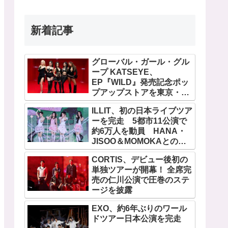
新着記事
グローバル・ガール・グル
ープ KATSEYE、
EP『WILD』発売記念ポッ
プアップストアを東京・原
宿で開催 限定グッズも登
ILLIT、初の日本ライブツア
場
ーを完走 5都市11公演で
約6万人を動員 HANA・
JISOO＆MOMOKAとのス
ペシャルコラボも実現
CORTIS、デビュー後初の
単独ツアーが開幕！ 全席完
売の仁川公演で圧巻のステ
ージを披露
EXO、約6年ぶりのワール
ドツアー日本公演を完走