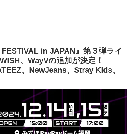
L FESTIVAL in JAPAN』第３弾ライ
 WISH、WayVの追加が決定！
EEZ、NewJeans、Stray Kids、