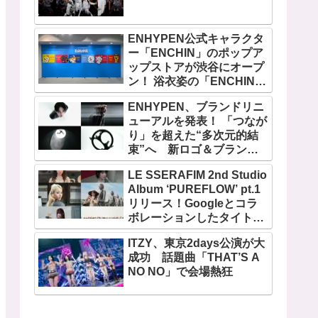
ENHYPEN公式キャラクタ
ー「ENCHIN」のポップア
ップストアが渋谷にオープ
ン！ 浴衣姿の「ENCHIN」
が登場
ENHYPEN、ブランドリニ
ューアルを発表！ 「つなが
り」を超えた“多次元的結
束”へ 新ロゴ＆ブランド
フィルム公開
LE SSERAFIM 2nd Studio
Album ‘PUREFLOW’ pt.1
リリース！Googleとコラ
ボレーションしたタイトル
曲「BOOMPALA」MVも公
ITZY、東京2days公演が大
開
成功 話題曲「THAT’S A
NO NO」で会場熱狂