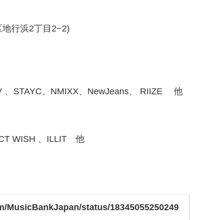
地行浜2丁目2−2)
 、STAYC、NMIXX、NewJeans、 RIIZE 他
CT WISH 、ILLIT 他
com/MusicBankJapan/status/18345055250249