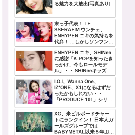
る魅力を大放出[写真あり]
末っ子代表！ LE
SSERAFIM ウンチェ、
ENHYPEN ニキの気持ちを
代弁！ …しかしソンフンは
全否定「うちの末っ子は違
ENHYPEN ニキ、SHINee
います」・・ かわいすぎる
に感謝「K-POPを知ったき
２人の会話に爆笑
っかけ、今もロールモデ
ル」・・ SHINeeキッズと
しての経験を経て６年ぶり
I.O.I、Wanna One、
に東京ドームに帰還した感
IZ*ONE、X1になるはずだ
想は？
ったかもしれない・・
「PRODUCE 101」シリー
ズの不正投票操作で脱落さ
せられた練習生12人の氏名
XG、米ビルボードチャー
が公表
トにランクイン！ 日本人ガ
ールズグループでは
BABYMETAL以来５年ぶり