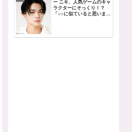
ー ニキ、人気ゲームのキャ
ラクターにそっくり！？
「○○に似ていると思いま
す」と正直な本音を自ら告
白・・ あまりにもそっくり
な見た目にファン大爆笑
「客観的な視点で自分を見
てるねｗｗ」