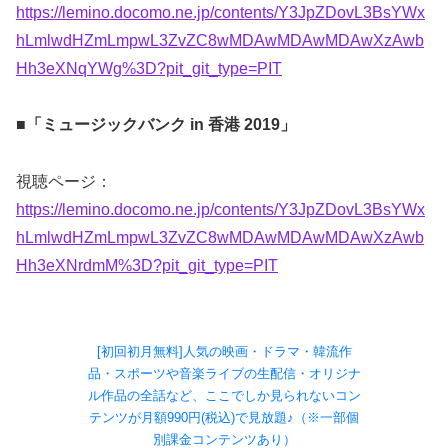
https://lemino.docomo.ne.jp/contents/Y3JpZDovL3BsYWx
hLmlwdHZmLmpwL3ZvZC8wMDAwMDAwMDAwXzAwb
Hh3eXNqYWg%3D?pit_git_type=PIT
■「ミュージックバンク in 香港 2019」
視聴ページ：
https://lemino.docomo.ne.jp/contents/Y3JpZDovL3BsYWx
hLmlwdHZmLmpwL3ZvZC8wMDAwMDAwMDAwXzAwb
Hh3eXNrdmM%3D?pit_git_type=PIT
[初回初月無料]人気の映画・ドラマ・韓流作
品・スポーツや音楽ライブの生配信・オリジナ
ル作品の全話など、ここでしか見られないコン
テンツが月額990円(税込)で見放題♪（※一部個
別課金コンテンツあり）