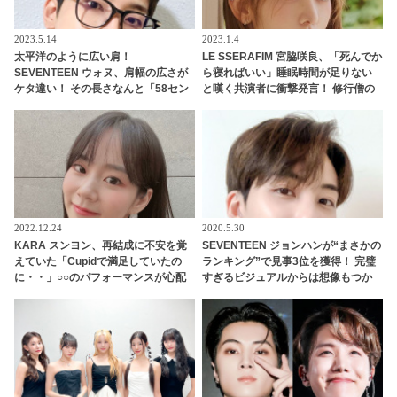
2023.5.14
2023.1.4
太平洋のように広い肩！
LE SSERAFIM 宮脇咲良、「死んでか
SEVENTEEN ウォヌ、肩幅の広さが
ら寝ればいい」睡眠時間が足りない
ケタ違い！ その長さなんと「58セン
と嘆く共演者に衝撃発言！ 修行僧の
チ」・・ SNSでは自分との体格差に
ような生活を推奨！？ ストイックす
胸キュンするファン続出
ぎる姿勢に啞然
2022.12.24
2020.5.30
KARA スンヨン、再結成に不安を覚
SEVENTEEN ジョンハンが“まさかの
えていた「Cupidで満足していたの
ランキング”で見事3位を獲得！ 完璧
に・・」○○のパフォーマンスが心配
すぎるビジュアルからは想像もつか
で仕方なかった！ アイドルとしての
ない”衝撃的なギャップ”が明らか
プライドが感じられる発言はさすが
に… 見る人を唖然とさせたジョンハ
の一言
ンの意外な一面にファン大爆笑