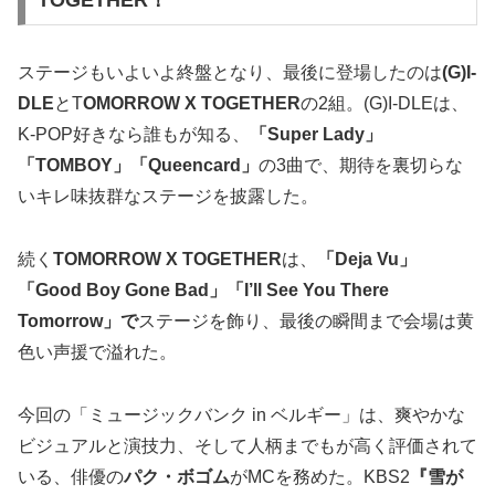
TOGETHER！
ステージもいよいよ終盤となり、最後に登場したのは
(G)I-
DLE
とT
OMORROW X TOGETHER
の2組。(G)I-DLEは、
K-POP好きなら誰もが知る、
「Super Lady」
「TOMBOY」「Queencard」
の3曲で、期待を裏切らな
いキレ味抜群なステージを披露した。
続く
TOMORROW X TOGETHER
は、
「Deja Vu」
「Good Boy Gone Bad」「I’ll See You There
Tomorrow」で
ステージを飾り、最後の瞬間まで会場は黄
色い声援で溢れた。
今回の「ミュージックバンク in ベルギー」は、爽やかな
ビジュアルと演技力、そして人柄までもが高く評価されて
いる、俳優の
パク・ボゴム
がMCを務めた。KBS2
『雪が