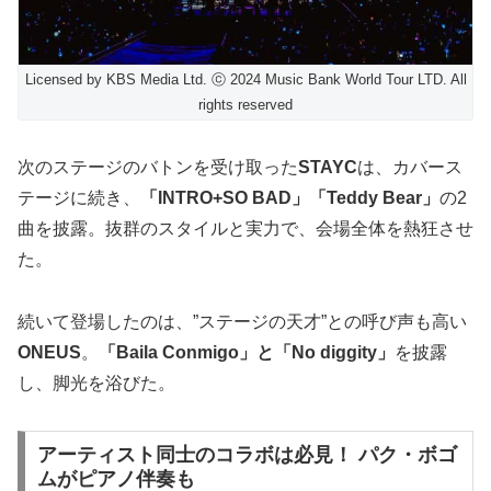
Licensed by KBS Media Ltd. ⓒ 2024 Music Bank World Tour LTD. All
rights reserved
次のステージのバトンを受け取った
STAYC
は、カバース
テージに続き、
「INTRO+SO BAD」「Teddy Bear」
の2
曲を披露。抜群のスタイルと実力で、会場全体を熱狂させ
た。
続いて登場したのは、”ステージの天才”との呼び声も高い
ONEUS
。
「Baila Conmigo」と「No diggity」
を披露
し、脚光を浴びた。
アーティスト同士のコラボは必見！ パク・ボゴ
ムがピアノ伴奏も