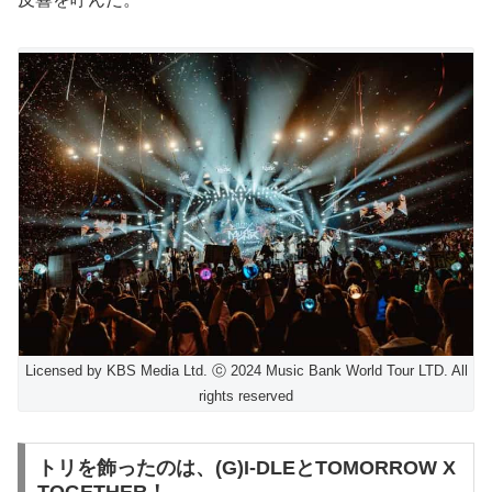
Licensed by KBS Media Ltd. ⓒ 2024 Music Bank World Tour LTD. All
rights reserved
トリを飾ったのは、(G)I-DLEとTOMORROW X