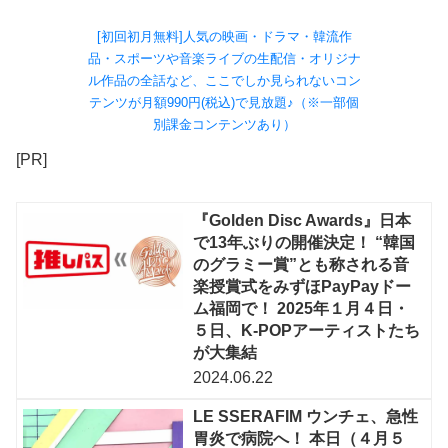
[初回初月無料]人気の映画・ドラマ・韓流作
品・スポーツや音楽ライブの生配信・オリジナ
ル作品の全話など、ここでしか見られないコン
テンツが月額990円(税込)で見放題♪（※一部個
別課金コンテンツあり）
[PR]
『Golden Disc Awards』日本
で13年ぶりの開催決定！ “韓国
のグラミー賞”とも称される音
楽授賞式をみずほPayPayドー
ム福岡で！ 2025年１月４日・
５日、K-POPアーティストたち
が大集結
2024.06.22
LE SSERAFIM ウンチェ、急性
胃炎で病院へ！ 本日（４月５