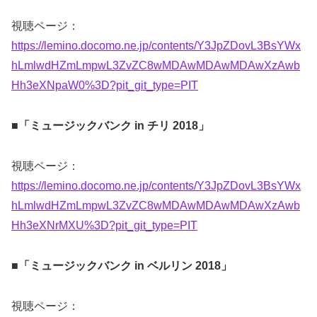
視聴ページ：
https://lemino.docomo.ne.jp/contents/Y3JpZDovL3BsYWx
hLmlwdHZmLmpwL3ZvZC8wMDAwMDAwMDAwXzAwb
Hh3eXNpaW0%3D?pit_git_type=PIT
■「ミュージックバンク in チリ 2018」
視聴ページ：
https://lemino.docomo.ne.jp/contents/Y3JpZDovL3BsYWx
hLmlwdHZmLmpwL3ZvZC8wMDAwMDAwMDAwXzAwb
Hh3eXNrMXU%3D?pit_git_type=PIT
■「ミュージックバンク in ベルリン 2018」
視聴ページ：