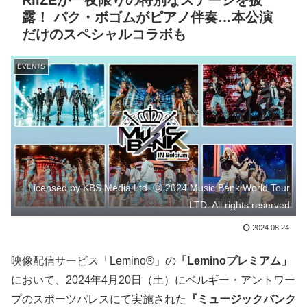
RIIZEが一夜限りの特別なステージを披
露！ パク・ボゴムがピアノ伴奏…本公演
だけのスペシャルコラボも
EVENTS
Licensed by KBS Media Ltd. ⓒ 2024 Music Bank World Tour
LTD. All rights reserved
2024.08.24
映像配信サービス「Lemino®」の
「Leminoプレミアム」
において、2024年4月20日（土）にベルギー・アントワー
プのスポーツパレスにて実施された
『ミュージックバンク