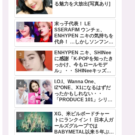
る魅力を大放出[写真あり]
末っ子代表！ LE
SSERAFIM ウンチェ、
ENHYPEN ニキの気持ちを
代弁！ …しかしソンフンは
全否定「うちの末っ子は違
ENHYPEN ニキ、SHINee
います」・・ かわいすぎる
に感謝「K-POPを知ったき
２人の会話に爆笑
っかけ、今もロールモデ
ル」・・ SHINeeキッズと
しての経験を経て６年ぶり
I.O.I、Wanna One、
に東京ドームに帰還した感
IZ*ONE、X1になるはずだ
想は？
ったかもしれない・・
「PRODUCE 101」シリー
ズの不正投票操作で脱落さ
せられた練習生12人の氏名
XG、米ビルボードチャー
が公表
トにランクイン！ 日本人ガ
ールズグループでは
BABYMETAL以来５年ぶり