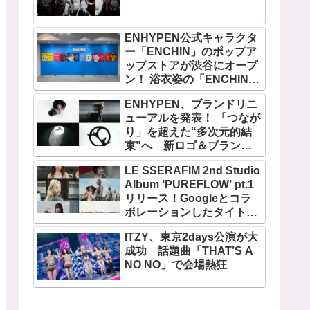
ENHYPEN公式キャラクタ
ー「ENCHIN」のポップア
ップストアが渋谷にオープ
ン！ 浴衣姿の「ENCHIN」
が登場
ENHYPEN、ブランドリニ
ューアルを発表！ 「つなが
り」を超えた“多次元的結
束”へ 新ロゴ＆ブランド
フィルム公開
LE SSERAFIM 2nd Studio
Album ‘PUREFLOW’ pt.1
リリース！Googleとコラ
ボレーションしたタイトル
曲「BOOMPALA」MVも公
ITZY、東京2days公演が大
開
成功 話題曲「THAT’S A
NO NO」で会場熱狂