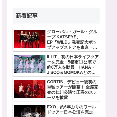
新着記事
グローバル・ガール・グル
ープ KATSEYE、
EP『WILD』発売記念ポッ
プアップストアを東京・原
宿で開催 限定グッズも登
ILLIT、初の日本ライブツア
場
ーを完走 5都市11公演で
約6万人を動員 HANA・
JISOO＆MOMOKAとのス
ペシャルコラボも実現
CORTIS、デビュー後初の
単独ツアーが開幕！ 全席完
売の仁川公演で圧巻のステ
ージを披露
EXO、約6年ぶりのワール
ドツアー日本公演を完走