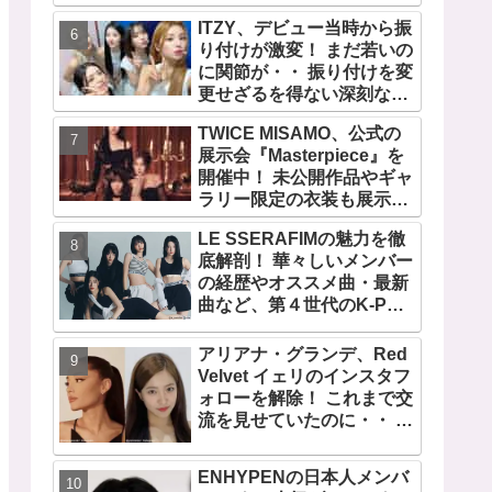
の快挙！ XGのグローバル
ITZY、デビュー当時から振
人気が止まらない…「コー
り付けが激変！ まだ若いの
チェラ2025」にも日本人唯
に関節が・・ 振り付けを変
一の出演
更せざるを得ない深刻な問
題とは
TWICE MISAMO、公式の
展示会『Masterpiece』を
開催中！ 未公開作品やギャ
ラリー限定の衣装も展示！
まさに最高傑作な世界に
LE SSERAFIMの魅力を徹
底解剖！ 華々しいメンバー
の経歴やオススメ曲・最新
曲など、第４世代のK-POP
ガールズグループをリード
する彼女たちのスゴさと
アリアナ・グランデ、Red
は？
Velvet イェリのインスタフ
ォローを解除！ これまで交
流を見せていたのに・・ 一
体なぜ！？ ファンがその理
由を推測
ENHYPENの日本人メンバ