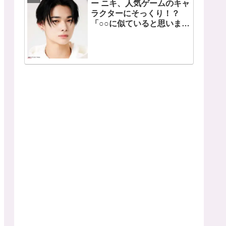
ー ニキ、人気ゲームのキャ
ラクターにそっくり！？
「○○に似ていると思いま
す」と正直な本音を自ら告
白・・ あまりにもそっくり
な見た目にファン大爆笑
「客観的な視点で自分を見
てるねｗｗ」