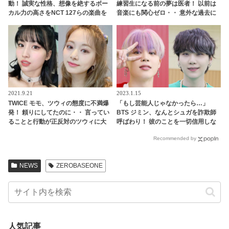
動！ 誠実な性格、想像を絶するボー
練習生になる前の夢は医者！ 以前は
カル力の高さをNCT 127らの楽曲を
音楽にも関心ゼロ・・ 意外な過去に
手がけるプロデューサーが大絶賛
ビックリ
2021.9.21
2023.1.15
TWICE モモ、ツウィの態度に不満爆
「もし芸能人じゃなかったら…」
発！ 頼りにしてたのに・・ 言ってい
BTS ジミン、なんとシュガを詐欺師
ることと行動が正反対のツウィに大
呼ばわり！ 彼のことを一切信用しな
爆笑
いジミンの警戒心に爆笑… 芸能人に
Recommended by
ならなかったシュガの未来を自信た
っぷりに予言する様子が面白すぎる
NEWS
ZEROBASEONE
人気記事