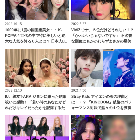
2022.10.15
2022.5.27
1000年に1度の国宝級美女・・ K-
VIVIZ ウナ、５位だけどうれしい！？
POP第４世代の中で特に美しいと絶
「かわいいじゃないですか」 不名誉
大な人気を誇る６人とは？ 日本人LE
な順位にもかかわらずまさかの爆笑
SSERAFIMのカズハも
コメント！ メンバーは失笑・・ ウナ
らしさ全開でスタジオの空気を和ま
せる
2022.12.13
2021.4.30
IU、親友T-ARA ジヨンに贈った結婚
Stray Kids アイエンの涙の理由と
祝いに感動！ 「若い時のあなたがど
は・・？ 『KINGDOM』破格のパフ
れだけキレイだったかを記憶するた
ォーマンス対決で堂々の１位を獲得
めに…」 センスの光るプレゼントと
したのは・・[ネタバレあり]
そこに込められた深い愛情に注目