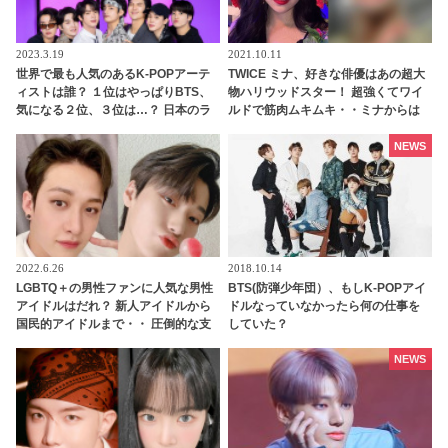
2023.3.19
2021.10.11
世界で最も人気のあるK-POPアーテ
TWICE ミナ、好きな俳優はあの超大
ィストは誰？ １位はやっぱりBTS、
物ハリウッドスター！ 超強くてワイ
気になる２位、３位は…？ 日本のラ
ルドで筋肉ムキムキ・・ミナからは
ンキングにはKARA、少女時代もラ
想像もつかない意外なカミングアウ
ンクイン！ 各国の個性あふれるデー
トにファンびっくり
NEWS
タに注目殺到
2022.6.26
2018.10.14
LGBTQ＋の男性ファンに人気な男性
BTS(防弾少年団）、もしK-POPアイ
アイドルはだれ？ 新人アイドルから
ドルなっていなかったら何の仕事を
国民的アイドルまで・・ 圧倒的な支
していた？
持を集める７人とは
NEWS