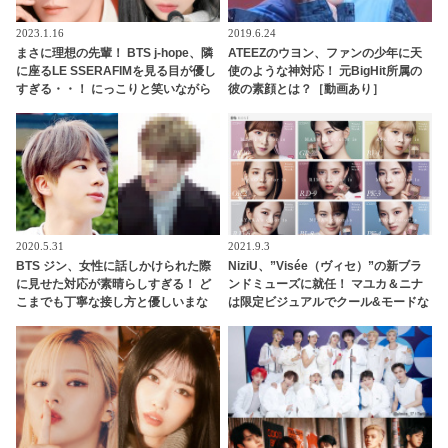
2023.1.16
2019.6.24
まさに理想の先輩！ BTS j-hope、隣
ATEEZのウヨン、ファンの少年に天
に座るLE SSERAFIMを見る目が優し
使のような神対応！ 元BigHit所属の
すぎる・・！ にっこりと笑いながら
彼の素顔とは？［動画あり］
アイコンタクト・・ 気さくな人柄が
現れた行動に胸キュン
2020.5.31
2021.9.3
BTS ジン、女性に話しかけられた際
NiziU、”Visée（ヴィセ）”の新ブラ
に見せた対応が素晴らしすぎる！ ど
ンドミューズに就任！ マユカ＆ニナ
こまでも丁寧な接し方と優しいまな
は限定ビジュアルでクール&モードな
ざしはまるで王子様のよう… ジンの
新たな一面を披露
美しい人柄があらわれているとファ
ン感動