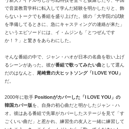
う新人アイドルらしからぬ特技を堂々と披露したり、中国
で音楽教育学科に転入して学んだ経験を明かしたりと、飾
らないトークでも番組を盛り上げた。彼の「大学院の試験
を準備してるときに、急にキャスティングの連絡が来た」
というエピソードには、イ・ムジンも「とつぜんです
か！？」と驚きをあらわにした。
そんな番組の中で、ジャン・ハオが日本の名曲を歌い上げ
るシーンがあった。彼が
番組で歌ってみたい曲
として選ん
だのはなんと、
尾崎豊の大ヒットソング「I LOVE YOU」
だ。
2000年に歌手
Positionがカバーした「I LOVE YOU」の
韓国カバー版
を、自身の初心曲だと明かしたジャン・ハ
オ。彼はある番組で先輩がカバーしたステージを見て「す
ごくいい曲だ」と惹かれ、練習生の友人と一緒に練習して