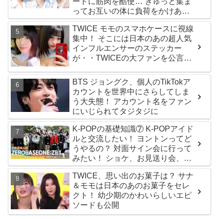
ードに筋肉を酷使… ぎゅっと集ま
ってお互いの体に負荷をかけあう
３人のトレーニング風景がかわい
TWICE モモのスマホケースに視線
すぎるとファンくぎづけ
集中！ そこには日本のあの超人気
インフルエンサーのステッカー
が・・TWICEの大ファンを公言す
るその人物は大よろこび！ まさに
「成功したファン」だと話題沸騰
BTS ジョングク、個人のTikTokア
カウントを世界中にさらしてしま
う大失態！ アカウント名をファン
にいじられてタジタジに
K-POPの基礎知識⑦ K-POPアイド
ルと交流したい！ ヨントンってど
うやるの？ 対面サイン会に行って
みたい！ ショケ、お見送り会、握
手会・・・リリースイベントあれ
TWICE、思い出のお菓子は？ サナ
これを紹介
＆モモは日本のあのお菓子をセレ
クト！ 幼少期のかわいらしいエピ
ソードも公開