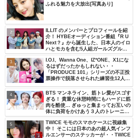
ふれる魅力を大放出[写真あり]
ILLIT のメンバーとプロフィールを紹
介！ HYBEオーディション番組『R U
Next？』から誕生した、日本人のイロ
ハとモカを含む5人組ガールズグルー
プ！ デビュー曲「Magnetic」がいき
I.O.I、Wanna One、IZ*ONE、X1にな
なりの大ヒット
るはずだったかもしれない・・
「PRODUCE 101」シリーズの不正投
票操作で脱落させられた練習生12人の
氏名が公表
BTS マンネライン、筋トレ愛がスゴす
ぎる！ 貴重な休憩時間にもハードに筋
肉を酷使… ぎゅっと集まってお互いの
体に負荷をかけあう３人のトレーニン
グ風景がかわいすぎるとファンくぎづ
TWICE モモのスマホケースに視線集
け
中！ そこには日本のあの超人気インフ
ルエンサーのステッカーが・・TWICE