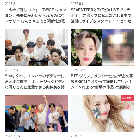
2023.3.11
2022.6.6
「やめてほしいです」TWICE ジョン
SEVENTEENとTXTがV LIVEでコラ
ヨン、モモにかわいがられるのにウ
ボ？！ スタッフに猛反対される中で
ンザリ？ なんと今までと関係性が逆
強引にライブをスタート・・ とつぜ
転！ “ラブラブカップル”の最新エピ
んの「コラボ」発言に両アーティス
ソードにほっこり
トのファンが大興奮
2020.7.3
2020.12.6
Stray Kids、メンバーのボディーに
BTS ジミン、メンバーたちの“あの事
思わず二度見！ ミュージックビデオ
故画像”はこうやって撮影していた！
に写りこんだ完璧すぎる肉体美を持
ジミンによる“衝撃の作品”の裏側が
つメンバーとは一体？
ついに明らかに… 今回も期待以上の
出来上がりにびっくり＆爆笑
NEWS
2022.7.15
2019.7.15