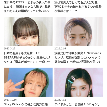
来日中のATEEZ、まさかの新大久保
実は苦労人でとってもがんばり屋！
に出没！ 韓国オタクなら誰でも見覚
TWICE サナの知られざる７つの意外
えのあるあの場所にファン大パニッ
な素顔とは・・？
ク！ 「なんでそこに？」
2023.3.25
2023.2.16
日本のお菓子を大絶賛！ LE
涙袋だけで印象が激変！ NewJeans
SSERAFIM チェウォン、最愛のスナ
ミンジ、涙袋を強調しないメイクで
ックは「堅あげポテト」！ 一瞬で一
魅力倍増！ 自然体な雰囲気が美しす
番好きなお菓子に昇格！「日本のポ
ぎると注目殺到
テチは種類が多くておいしい」
2021.10.16
2023.4.12
Stray Kids ハンの確かな実力に感
アイドルとは一切無縁！ IVE イソ、