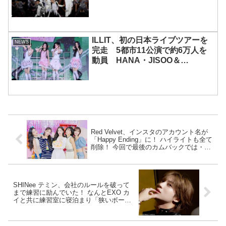
ILLIT、初の日本ライブツアーを
NEWS
完走 5都市11公演で約6万人を
動員 HANA・JISOO＆
MOMOKAとのスペシャルコラボ
も実現
Red Velvet、インスタのアカウント名が
「Happy Ending」に！ ハイライトも全て
削除！ 今回で最後のカムバックでは・・
ファン困惑もSMは否定
SHINee テミン、会社のルールを破って
まで練習に励んでいた！ なんとEXO カ
イと共に練習室に寝泊まり「狭いボーカ
ルルームで２人で寝ていた」