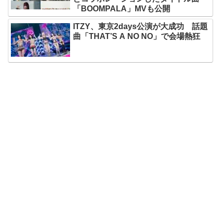
「BOOMPALA」MVも公開
ITZY、東京2days公演が大成功 話題
曲「THAT’S A NO NO」で会場熱狂