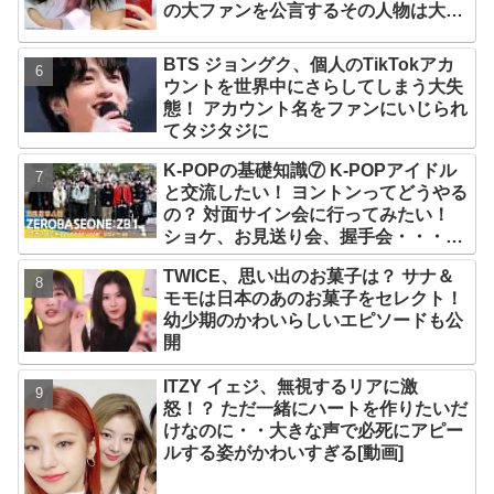
の大ファンを公言するその人物は大よ
ろこび！ まさに「成功したファン」だ
と話題沸騰
BTS ジョングク、個人のTikTokアカ
ウントを世界中にさらしてしまう大失
態！ アカウント名をファンにいじられ
てタジタジに
K-POPの基礎知識⑦ K-POPアイドル
と交流したい！ ヨントンってどうやる
の？ 対面サイン会に行ってみたい！
ショケ、お見送り会、握手会・・・リ
リースイベントあれこれを紹介
TWICE、思い出のお菓子は？ サナ＆
モモは日本のあのお菓子をセレクト！
幼少期のかわいらしいエピソードも公
開
ITZY イェジ、無視するリアに激
怒！？ ただ一緒にハートを作りたいだ
けなのに・・大きな声で必死にアピー
ルする姿がかわいすぎる[動画]