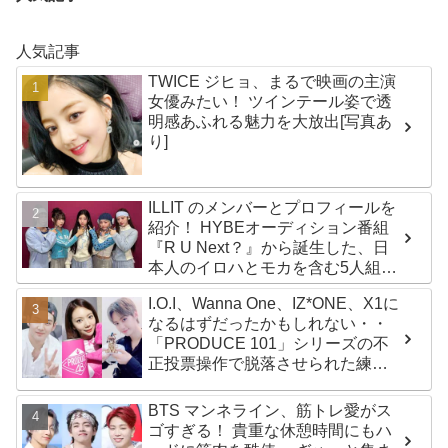
人気記事
TWICE ジヒョ、まるで映画の主演
女優みたい！ ツインテール姿で透
明感あふれる魅力を大放出[写真あ
り]
ILLIT のメンバーとプロフィールを
紹介！ HYBEオーディション番組
『R U Next？』から誕生した、日
本人のイロハとモカを含む5人組ガ
ールズグループ！ デビュー曲
I.O.I、Wanna One、IZ*ONE、X1に
「Magnetic」がいきなりの大ヒッ
なるはずだったかもしれない・・
ト
「PRODUCE 101」シリーズの不
正投票操作で脱落させられた練習
生12人の氏名が公表
BTS マンネライン、筋トレ愛がス
ゴすぎる！ 貴重な休憩時間にもハ