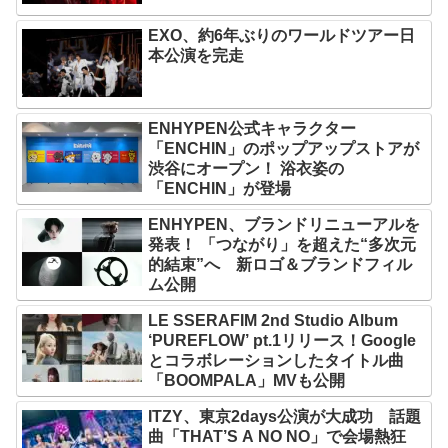
EXO、約6年ぶりのワールドツアー日
本公演を完走
ENHYPEN公式キャラクター
「ENCHIN」のポップアップストアが
渋谷にオープン！ 浴衣姿の
「ENCHIN」が登場
ENHYPEN、ブランドリニューアルを
発表！ 「つながり」を超えた“多次元
的結束”へ 新ロゴ＆ブランドフィル
ム公開
LE SSERAFIM 2nd Studio Album
‘PUREFLOW’ pt.1リリース！Google
とコラボレーションしたタイトル曲
「BOOMPALA」MVも公開
ITZY、東京2days公演が大成功 話題
曲「THAT’S A NO NO」で会場熱狂