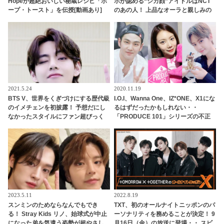
Hopeが超絶おいしい秘蔵レシピ「ホ
ホが認める“シカ顔”アイドルはNCT
ープ・トースト」を伝授[動画あり]
のあの人！ 上品なオーラと親しみの
ある雰囲気を兼ね備えたイケメンと
は一体ダレ？
2021.5.24
2020.11.19
BTS V、世界をくぎづけにする歴代級
I.O.I、Wanna One、IZ*ONE、X1にな
のイメチェンを初披露！ 予想だにし
るはずだったかもしれない・・
なかったスタイルにファン超びっく
「PRODUCE 101」シリーズの不正
り… さらにはとつぜんのイメチェン
投票操作で脱落させられた練習生12
に隠された意外な思いまで明らかに
人の氏名が公表
「僕はメンバーの中で○○担当なの
で」
2023.5.11
2022.8.19
スンミンのためならなんでもでき
TXT、初のオールナイトニッポンのパ
る！ Stray Kids リノ、始球式が中止
ーソナリティを務めることが決定！ 9
になった弟を気遣う姿勢が超やさし
月16日（金）の放送に登場・・ スビ