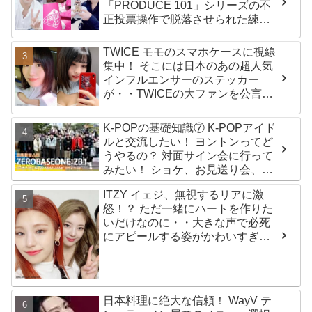
「PRODUCE 101」シリーズの不
正投票操作で脱落させられた練習
生12人の氏名が公表
TWICE モモのスマホケースに視線
集中！ そこには日本のあの超人気
インフルエンサーのステッカー
が・・TWICEの大ファンを公言す
るその人物は大よろこび！ まさに
「成功したファン」だと話題沸騰
K-POPの基礎知識⑦ K-POPアイド
ルと交流したい！ ヨントンってど
うやるの？ 対面サイン会に行って
みたい！ ショケ、お見送り会、握
手会・・・リリースイベントあれ
ITZY イェジ、無視するリアに激
これを紹介
怒！？ ただ一緒にハートを作りた
いだけなのに・・大きな声で必死
にアピールする姿がかわいすぎる
[動画]
日本料理に絶大な信頼！ WayV テ