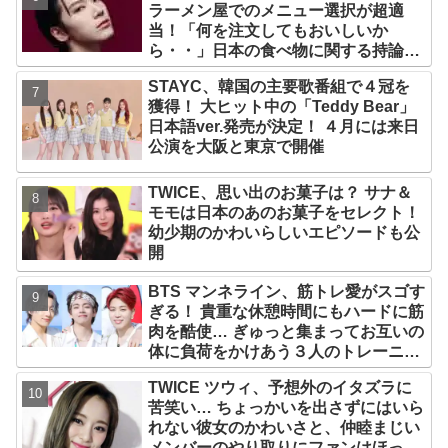
ラーメン屋でのメニュー選択が超適
当！「何を注文してもおいしいか
ら・・」日本の食べ物に関する持論を
明かす
STAYC、韓国の主要歌番組で４冠を
獲得！ 大ヒット中の「Teddy Bear」
日本語ver.発売が決定！ ４月には来日
公演を大阪と東京で開催
TWICE、思い出のお菓子は？ サナ＆
モモは日本のあのお菓子をセレクト！
幼少期のかわいらしいエピソードも公
開
BTS マンネライン、筋トレ愛がスゴす
ぎる！ 貴重な休憩時間にもハードに筋
肉を酷使… ぎゅっと集まってお互いの
体に負荷をかけあう３人のトレーニン
グ風景がかわいすぎるとファンくぎづ
TWICE ツウィ、予想外のイタズラに
け
苦笑い… ちょっかいを出さずにはいら
れない彼女のかわいさと、仲睦まじい
メンバーのやり取りにファンはほっこ