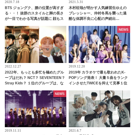
2020.7.18
2021.5.31
BTS ジョングク、腰の位置が高すぎ
木村柾哉が明かす人気練習生ゆえの
る・・！ 抜群のスタイルと脚の長さ
プレッシャー、仲村冬馬を襲った過
が一目でわかる写真が話題に 顔もス
酷な体調不良に心配の声続出…
タイルも王子様そのもの！ 魅力あふ
「PRODUCE 101 JAPAN 2」（日プ
れる姿にファンメロメロ
2）、「Another Day」チームのメン
NEWS
バー愛＆ステージへの切実な思いに
感動
2022.12.27
2019.12.20
2022年、もっとも多忙を極めたグル
2019年 カラオケで最も歌われたK-
ープはだれ？ NCT？ SEVENTEEN？
POPソング発表！ 大量５曲をランク
Stray Kids？ １位のグループは、な
インさせたTWICEを抑えて見事１位
んと年間1,847件ものスケジュールを
に輝いたのはあのガールズグループ
こなす
NEWS
2019.11.11
2021.6.7