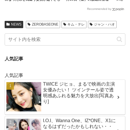
い！ 「（球技は苦手だけど）一緒に
ンから喜びのコメントも到着
Recommended by
キャッチボールしてあげる」
NEWS
ZEROBASEONE
キム・テレ
ジャン・ハオ
人気記事
人気記事
TWICE ジヒョ、まるで映画の主演
女優みたい！ ツインテール姿で透
明感あふれる魅力を大放出[写真あ
り]
I.O.I、Wanna One、IZ*ONE、X1に
なるはずだったかもしれない・・