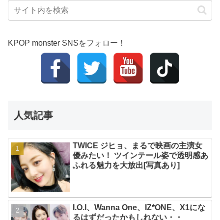
KPOP monster SNSをフォロー！
人気記事
TWICE ジヒョ、まるで映画の主演女
優みたい！ ツインテール姿で透明感あ
ふれる魅力を大放出[写真あり]
I.O.I、Wanna One、IZ*ONE、X1にな
るはずだったかもしれない・・