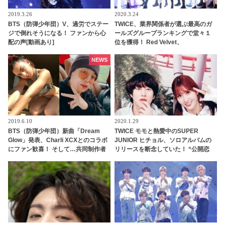
2019.3.26
2020.3.24
BTS（防弾少年団）V、過労でステー
TWICE、業界関係者が選ぶ最高のガ
ジで倒れそうになる！ ファンから心
ールズグループランキングで堂々１
配の声[動画あり]
位を獲得！ Red Velvet、
BLACKPINKらに勝利
NEWS
2019.6.10
2020.1.29
BTS（防弾少年団）新曲「Dream
TWICE モモと熱愛中のSUPER
Glow」発表、Charli XCXとのコラボ
JUNIOR ヒチョル、ソロアルバムの
にファン歓喜！ そして…共同制作者
リリースを断念していた！ “公開恋
が明かすジミンへの思い「彼の夢、
愛”に対する葛藤、罪悪感・・ヒチョ
そして彼の絶望から生まれた歌」
ル自身が語る今の心境とは？[動画あ
り]