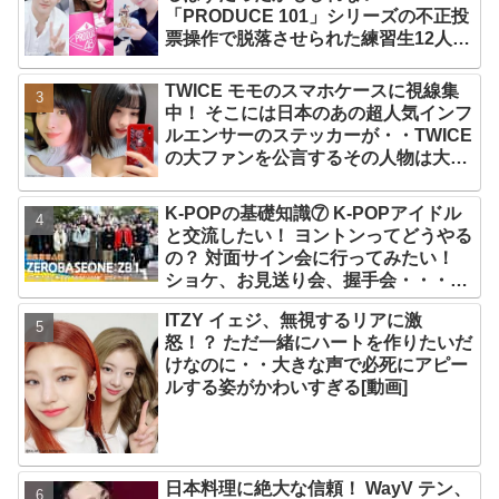
「PRODUCE 101」シリーズの不正投
票操作で脱落させられた練習生12人の
氏名が公表
TWICE モモのスマホケースに視線集
中！ そこには日本のあの超人気インフ
ルエンサーのステッカーが・・TWICE
の大ファンを公言するその人物は大よ
ろこび！ まさに「成功したファン」だ
と話題沸騰
K-POPの基礎知識⑦ K-POPアイドル
と交流したい！ ヨントンってどうやる
の？ 対面サイン会に行ってみたい！
ショケ、お見送り会、握手会・・・リ
リースイベントあれこれを紹介
ITZY イェジ、無視するリアに激
怒！？ ただ一緒にハートを作りたいだ
けなのに・・大きな声で必死にアピー
ルする姿がかわいすぎる[動画]
日本料理に絶大な信頼！ WayV テン、