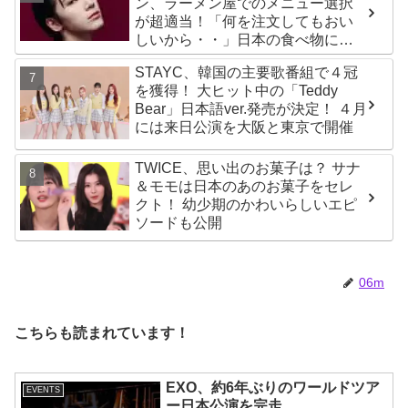
ン、ラーメン屋でのメニュー選択
が超適当！「何を注文してもおい
しいから・・」日本の食べ物に関
する持論を明かす
STAYC、韓国の主要歌番組で４冠
を獲得！ 大ヒット中の「Teddy
Bear」日本語ver.発売が決定！ ４月
には来日公演を大阪と東京で開催
TWICE、思い出のお菓子は？ サナ
＆モモは日本のあのお菓子をセレ
クト！ 幼少期のかわいらしいエピ
ソードも公開
06m
こちらも読まれています！
EXO、約6年ぶりのワールドツア
EVENTS
ー日本公演を完走