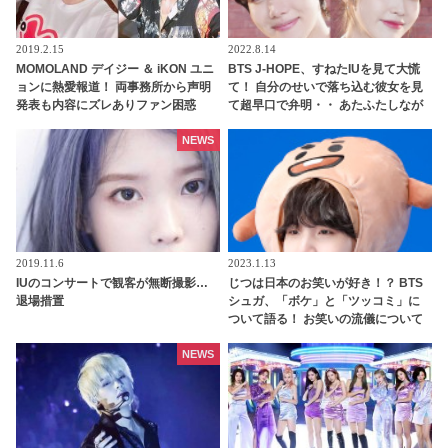
2019.2.15
2022.8.14
MOMOLAND デイジー ＆ iKON ユニ
BTS J-HOPE、すねたIUを見て大慌
ョンに熱愛報道！ 両事務所から声明
て！ 自分のせいで落ち込む彼女を見
発表も内容にズレありファン困惑
て超早口で弁明・・ あたふたしなが
ら説明する姿がかわいすぎる
NEWS
2019.11.6
2023.1.13
IUのコンサートで観客が無断撮影…
じつは日本のお笑いが好き！？ BTS
退場措置
シュガ、「ボケ」と「ツッコミ」に
ついて語る！ お笑いの流儀について
熱弁・・ 意外すぎる一面に注目集中
NEWS