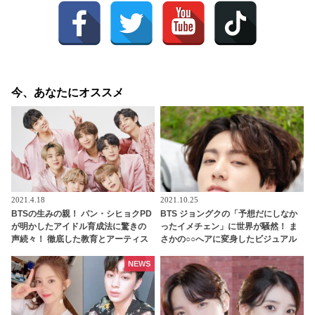
今、あなたにオススメ
2021.4.18
2021.10.25
BTSの生みの親！ パン・シヒョクPD
BTS ジョングクの「予想だにしなか
が明かしたアイドル育成法に驚きの
ったイメチェン」に世界が騒然！ ま
声続々！ 徹底した教育とアーティス
さかの○○へアに変身したビジュアル
トファーストの方針に拍手喝采
がどこかヤンチャでセクシーすぎ
る… 落ち着いた黒髪からガラリと雰
NEWS
囲気を変えた美貌に驚きを隠せない
声殺到