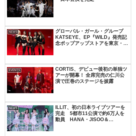
グローバル・ガール・グループ
NEWS
KATSEYE、EP『WILD』発売記
念ポップアップストアを東京・原
宿で開催 限定グッズも登場
CORTIS、デビュー後初の単独ツ
EVENTS
アーが開幕！ 全席完売の仁川公
演で圧巻のステージを披露
ILLIT、初の日本ライブツアーを
NEWS
完走 5都市11公演で約6万人を
動員 HANA・JISOO＆
MOMOKAとのスペシャルコラボ
も実現