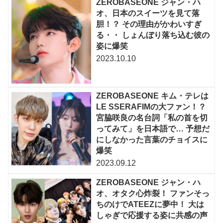
ZEROBASEONE ジャン・ハ
オ、日本のスイーツを見て落
胆！？ その理由がかわいすぎ
る・・ しょんぼり落ち込む彼の
姿に爆笑
2023.10.10
ZEROBASEONE キム・テレは
LE SSERAFIMの大ファン！？
宮脇咲良の名台詞「私の首を切
ってみて」を日本語で… 予想だ
にしなかった言葉のチョイスに
爆笑
2023.09.12
ZEROBASEONE ジャン・ハ
オ、オタク心炸裂！ ファンそっ
ちのけでATEEZに夢中！ 大は
しゃぎで応援する姿に共感の声