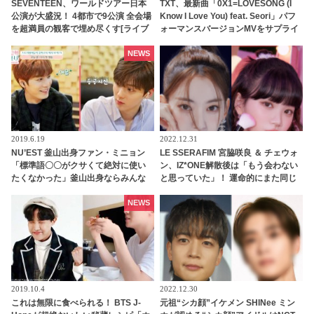
SEVENTEEN、ワールドツアー日本
TXT、最新曲「0X1=LOVESONG (I
公演が大盛況！ 4都市で9公演 全会場
Know I Love You) feat. Seori」パフ
を超満員の観客で埋め尽くす[ライブ
ォーマンスバージョンMVをサプライ
レポート]
ズ公開！ ディテールのダンスライン
まで生かした完成度の高いパフォー
NEWS
マンスを実現
2019.6.19
2022.12.31
NU’EST 釜山出身ファン・ミニョン
LE SSERAFIM 宮脇咲良 ＆ チェウォ
「標準語〇〇がクサくて絶対に使い
ン、IZ*ONE解散後は「もう会わない
たくなかった」釜山出身ならみんな
と思っていた」！ 運命的にまた同じ
知ってる「鳥肌必須のソウル語」と
グループで活動することになった２
は？
人が正直な心境を告白
NEWS
2019.10.4
2022.12.30
これは無限に食べられる！ BTS J-
元祖“シカ顔”イケメン SHINee ミン