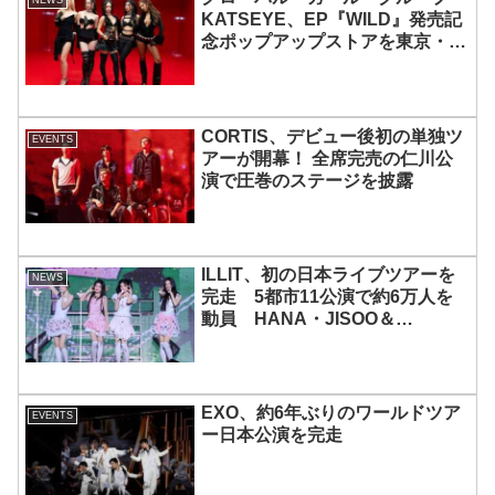
NEWS
KATSEYE、EP『WILD』発売記
念ポップアップストアを東京・原
宿で開催 限定グッズも登場
CORTIS、デビュー後初の単独ツ
EVENTS
アーが開幕！ 全席完売の仁川公
演で圧巻のステージを披露
ILLIT、初の日本ライブツアーを
NEWS
完走 5都市11公演で約6万人を
動員 HANA・JISOO＆
MOMOKAとのスペシャルコラボ
も実現
EXO、約6年ぶりのワールドツア
EVENTS
ー日本公演を完走