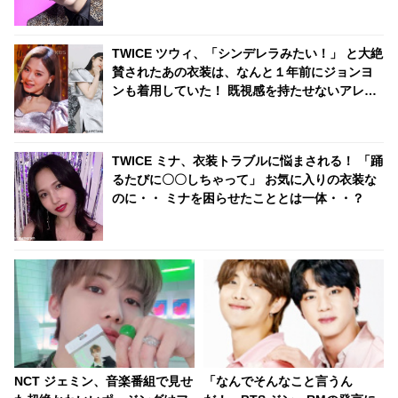
る美貌にくぎづけ「色気ヤバい」
TWICE ツウィ、「シンデレラみたい！」 と大絶
賛されたあの衣装は、なんと１年前にジョンヨ
ンも着用していた！ 既視感を持たせないアレン
ジとスタイリングに腕前に拍手喝采
TWICE ミナ、衣装トラブルに悩まされる！ 「踊
るたびに〇〇しちゃって」 お気に入りの衣装な
のに・・ ミナを困らせたこととは一体・・？
NCT ジェミン、音楽番組で見せ
「なんでそんなこと言うん