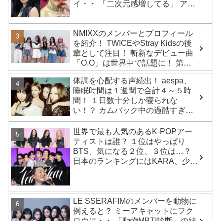
イ・・ 「二次元感増してる」 アバ
ターと完全一致のその姿に悶絶
NMIXXのメンバーとプロフィール
を紹介！ TWICEやStray Kidsの後
輩として注目！ 斬新なデビュー曲
「O.O」は世界中で話題に！ 第４
世代を代表する美女ソリュンをは
体調を心配する声続出！ aespa、
じめ、全員ビジュアルメンバーと
睡眠時間は１週間で合計４～５時
いわれるその魅力をチェック
間！ １日数十分しか寝られな
い！？ カムバック中の過酷すぎる
スケジュールに衝撃
世界で最も人気のあるK-POPアー
ティストは誰？ １位はやっぱり
BTS、気になる２位、３位は…？
日本のランキングにはKARA、少女
時代もランクイン！ 各国の個性あ
ふれるデータに注目殺到
LE SSERAFIMのメンバーを動物に
例えると？ ミーアキャットにフク
ロウに・・ 「動物MBTI診断」の結