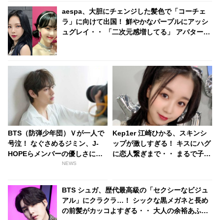
aespa、大胆にチェンジした髪色で「コーチェ
ラ」に向けて出国！ 鮮やかなパープルにアッシ
ュグレイ・・ 「二次元感増してる」 アバターと
完全一致のその姿に悶絶
BTS（防弾少年団）Ｖが一人で
Kep1er 江崎ひかる、スキンシ
号泣！ なぐさめるジミン、J-
ップが激しすぎる！ キスにハグ
HOPEらメンバーの優しさに感
に恋人繋ぎまで・・ まるで子犬
動[動画あり]
のように甘えるひかるにメロメ
NEWS
ロ
BTS シュガ、歴代最高級の「セクシーなビジュ
アル」にクラクラ…！ シックな黒メガネと長め
の前髪がカッコよすぎる・・ 大人の余裕あふれ