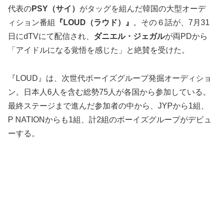
代表の
PSY（サイ）
がタッグを組んだ韓国の大型オーデ
ィション番組
『LOUD（ラウド）』
。その６話が、7月31
日にdTVにて配信され、
ダニエル・ジェガル
が両PDから
「アイドルになる覚悟を感じた」と絶賛を受けた。
『LOUD』は、次世代ボーイズグループ発掘オーディショ
ン。日本人6人を含む総勢75人が各国から参加している。
最終ステージまで進んだ参加者の中から、JYPから1組、
P NATIONからも1組、計2組のボーイズグループがデビュ
ーする。