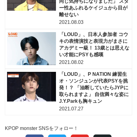
同じ気持ちになりました」 スタ
ー性あふれるケイジュから目が
離せない
2021.08.03
「LOUD」、日本人参加者 コウ
キの表情演技と表現力がまさに
アカデミー級！ 13歳とは思えな
い才能にPSYも感嘆
2021.08.02
「LOUD」、P NATION 練習生
オ・ソンジュンが代表PSYを挑
発！？ 「油断していたらJYPに
取られますよ」 自信満々な姿に
J.Y.Parkも胸キュン
2021.07.27
KPOP monster SNSをフォロー！