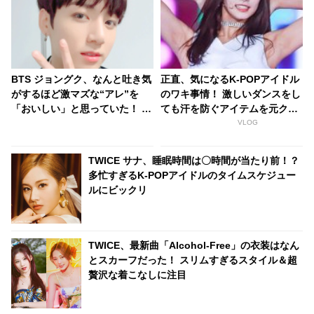
BTS ジョングク、なんと吐き気
正直、気になるK-POPアイドル
がするほど激マズな“アレ”を
のワキ事情！ 激しいダンスをし
「おいしい」と思っていた！ 明
ても汗を防ぐアイテムを元クレ
らかになった当時のエピソード
ヨンポップメンバーが語る
VLOG
＆ジョングクの味覚にびっく
り… メンバーのだれもが酷評し
TWICE サナ、睡眠時間は〇時間が当たり前！？
たその食べ物の正体とは
多忙すぎるK-POPアイドルのタイムスケジュー
ルにビックリ
TWICE、最新曲「Alcohol-Free」の衣装はなん
とスカーフだった！ スリムすぎるスタイル＆超
贅沢な着こなしに注目