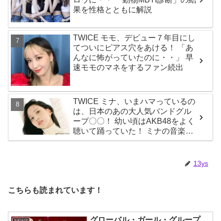
果を性格とともに解説
TWICE モモ、デビュー７年目にし
てついにピアス穴をあける！ 「あ
んなに怖がっていたのに・・」 早
速モモのマネをするファン続出
TWICE ミナ、いまハマっているの
は、日本のあの大人気バンドグル
ープ〇〇！ 幼い頃はAKB48をよく
聴いて踊っていた！ ミナの音楽の
趣味が明らかに
13ys
こちらも読まれています！
グローバル・ガール・グループ