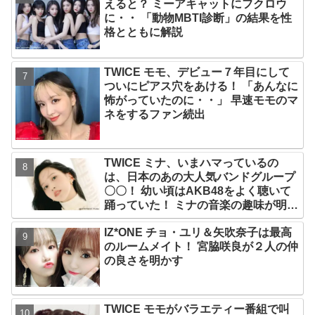
えると？ ミーアキャットにフクロウ
に・・ 「動物MBTI診断」の結果を性
格とともに解説
TWICE モモ、デビュー７年目にして
ついにピアス穴をあける！ 「あんなに
怖がっていたのに・・」 早速モモのマ
ネをするファン続出
TWICE ミナ、いまハマっているの
は、日本のあの大人気バンドグループ
〇〇！ 幼い頃はAKB48をよく聴いて
踊っていた！ ミナの音楽の趣味が明ら
かに
IZ*ONE チョ・ユリ＆矢吹奈子は最高
のルームメイト！ 宮脇咲良が２人の仲
の良さを明かす
TWICE モモがバラエティー番組で叫