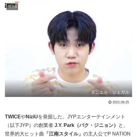
NEWS
ダニエル・ジェガル
2021.08.25
TWICE
や
NiziU
を発掘した、JYPエンターテインメント
（以下JYP）の創業者
J.Y. Park（パク・ジニョン）
と、
世界的大ヒット曲
「江南スタイル」
の主人公でP NATION