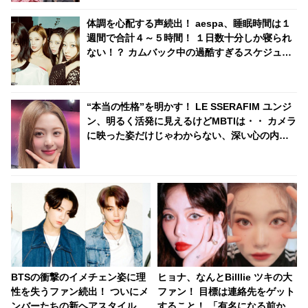
体調を心配する声続出！ aespa、睡眠時間は１
週間で合計４～５時間！ １日数十分しか寝られ
ない！？ カムバック中の過酷すぎるスケジュー
ルに衝撃
“本当の性格”を明かす！ LE SSERAFIM ユンジ
ン、明るく活発に見えるけどMBTIは・・ カメラ
に映った姿だけじゃわからない、深い心の内と
は？
BTSの衝撃のイメチェン姿に理
ヒョナ、なんとBilllie ツキの大
性を失うファン続出！ ついにメ
ファン！ 目標は連絡先をゲット
ンバーたちの新ヘアスタイルが
すること！ 「有名になる前から