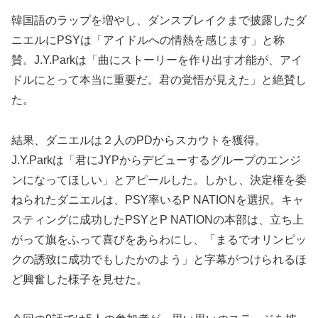
韓国語のラップを増やし、ダンスブレイクまで披露したダ
ニエルにPSYは「アイドルへの情熱を感じます」と称
賛。J.Y.Parkは「曲にストーリーを作り出す才能が、アイ
ドルにとって本当に重要だ。君の覚悟が見えた」と絶賛し
た。
結果、ダニエルは２人のPDからスカウトを獲得。
J.Y.Parkは「君にJYPからデビューするグループのエンジ
ンになってほしい」とアピールした。しかし、決定権を委
ねられたダニエルは、PSY率いるP NATIONを選択。キャ
スティングに成功したPSYとP NATIONの本部は、立ち上
がって旗をふって喜びをあらわにし、「まるでオリンピッ
クの誘致に成功でもしたかのよう」と字幕がつけられるほ
ど興奮した様子を見せた。