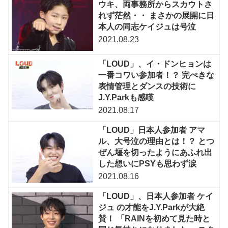
ウキ、両事務所からスカウトさ
れず茫然・・ まさかの展開に日
本人の同志ケイジュは号泣
2021.08.23
「LOUD」、イ・ドンヒョンは
一番コワい参加者！？ 完ぺきな
表情管理とダンスの技術に
J.Y.Parkも感嘆
2021.08.17
「LOUD」日本人参加者 アマ
ル、大号泣の理由とは！？ とつ
ぜん堰を切ったようにあふれ出
した想いにPSYも思わず涙
2021.08.16
「LOUD」、日本人参加者 ケイ
ジュ の才能をJ.Y.Parkが大絶
賛！ 「RAINを初めて見た時と