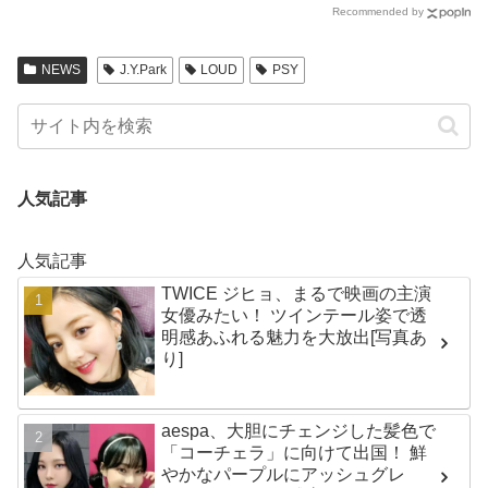
Recommended by
NEWS
J.Y.Park
LOUD
PSY
人気記事
人気記事
TWICE ジヒョ、まるで映画の主演
女優みたい！ ツインテール姿で透
明感あふれる魅力を大放出[写真あ
り]
aespa、大胆にチェンジした髪色で
「コーチェラ」に向けて出国！ 鮮
やかなパープルにアッシュグレ