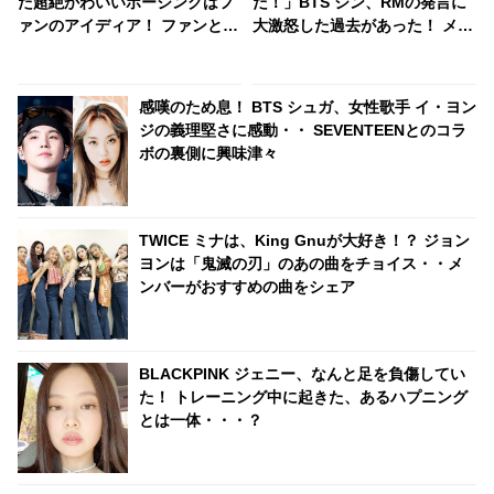
た超絶かわいいポージングはフ
だ！」BTS ジン、RMの発言に
ァンのアイディア！ ファンとの
大激怒した過去があった！ メン
あたたかい絆が伝わるパフォー
バーたちを一瞬で圧倒したジン
マンス映像に注目
の反論が最強すぎる… 滑舌もテ
ンションも100点満点なジンの
感嘆のため息！ BTS シュガ、女性歌手 イ・ヨン
姿にファンから「何度見ても面
ジの義理堅さに感動・・ SEVENTEENとのコラ
白い」の声殺到
ボの裏側に興味津々
TWICE ミナは、King Gnuが大好き！？ ジョン
ヨンは「鬼滅の刃」のあの曲をチョイス・・メ
ンバーがおすすめの曲をシェア
BLACKPINK ジェニー、なんと足を負傷してい
た！ トレーニング中に起きた、あるハプニング
とは一体・・・？