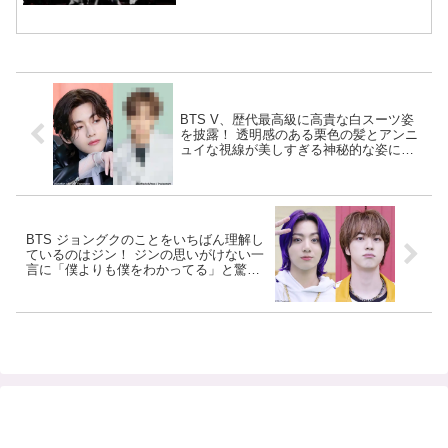
BTS V、歴代最高級に高貴な白スーツ姿
を披露！ 透明感のある栗色の髪とアンニ
ュイな視線が美しすぎる神秘的な姿にく
ぎづけ・・ 最強のスタイリングと遊び心
のあるセクシーな表情にメロメロ
BTS ジョングクのことをいちばん理解し
ているのはジン！ ジンの思いがけない一
言に「僕よりも僕をわかってる」と驚
愕… ジョングクのアノ本音を一瞬で思い
出させるジンの才能と２人のやりとりに
ファン爆笑