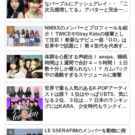
なパープルにアッシュグレイ・・ 「二
次元感増してる」 アバターと完全一致
のその姿に悶絶
NMIXXのメンバーとプロフィールを紹
介！ TWICEやStray Kidsの後輩とし
て注目！ 斬新なデビュー曲「O.O」は
世界中で話題に！ 第４世代を代表する
美女ソリュンをはじめ、全員ビジュア
体調を心配する声続出！ aespa、睡眠
ルメンバーといわれるその魅力をチェ
時間は１週間で合計４～５時間！ １日
ック
数十分しか寝られない！？ カムバック
中の過酷すぎるスケジュールに衝撃
世界で最も人気のあるK-POPアーティ
ストは誰？ １位はやっぱりBTS、気に
なる２位、３位は…？ 日本のランキン
グにはKARA、少女時代もランクイ
ン！ 各国の個性あふれるデータに注目
殺到
LE SSERAFIMのメンバーを動物に例