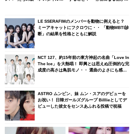
明らかに… 特に話題になったメ
ファンでした」熱烈な愛にツキ
ンバーはSNSのトレンドを席巻
大感激
＆新記録を樹立
LE SSERAFIMのメンバーを動物に例えると？
ミーアキャットにフクロウに・・ 「動物MBTI診
断」の結果を性格とともに解説
NCT 127、約15年前の東方神起の名曲「Love In
The Ice」を大熱唱！ 即興とは思えぬ圧倒的な完
成度の高さは鳥肌モノ・・ 選曲のよさにも感動
の声続々
ASTRO ムンビン、妹 ムン・スアのデビューを
お祝い！ 日韓ガールズグループ Billlieとしてデ
ビューした彼女をセンスあふれる投稿で祝福