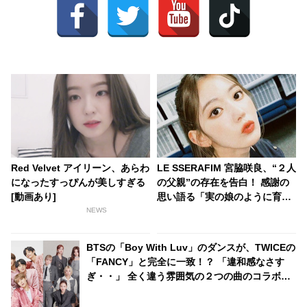
Red Velvet アイリーン、あらわ
LE SSERAFIM 宮脇咲良、“２人
になったすっぴんが美しすぎる
の父親”の存在を告白！ 感謝の
[動画あり]
思い語る「実の娘のように育て
てくれて…」「幸せな人生を送
NEWS
ってきた」センシティブな話題
にも臆せず堂々とした姿を見せ
BTSの「Boy With Luv」のダンスが、TWICEの
る彼女に称賛の声
「FANCY」と完全に一致！？ 「違和感なさす
ぎ・・」 全く違う雰囲気の２つの曲のコラボ
（？）にファン感動