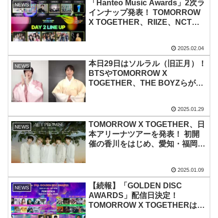
aespaもトップ10入り【アルバム
「Hanteo Music Awards」2次ラ
NEWS
売上トップ10発表】
インナップ発表！ TOMORROW
X TOGETHER、RIIZE、NCT
WISH、(G)I-DLEミンニ、本田仁
美所属のSAY MY NAMEなど出演
2025.02.04
決定！ ヨンジュンはソロでもパ
フォーマンス！ DAY１とDAY２
本日29日はソルラル（旧正月）！
NEWS
の出演リストも公表
BTSやTOMORROW X
TOGETHER、THE BOYZらが韓
服姿で新年のあいさつを！ Billlie
のメンバーは書き初めにも挑戦！
2025.01.29
アイドルたちからのメッセージ
は？
TOMORROW X TOGETHER、日
NEWS
本アリーナツアーを発表！ 初開
催の香川をはじめ、愛知・福岡・
大阪・東京の全６都市を巡る！
現在療養中のスビンの復帰にも期
2025.01.09
待
【続報】「GOLDEN DISC
NEWS
AWARDS」配信日決定！
TOMORROW X TOGETHERは本
公演後に長期休暇へ…