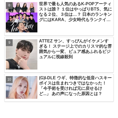
世界で最も人気のあるK-POPアーティ
部嘘」
ストは誰？ １位はやっぱりBTS、気に
なる２位、３位は…？ 日本のランキン
グにはKARA、少女時代もランクイ
ン！ 各国の個性あふれるデータに注目
殺到
ATTEZ サン、すっぴんがイケメンす
ぎる！ ステージ上でのカリスマ的な雰
囲気から一変、ピュア感あふれるビジ
ュアルに視線殺到
(G)I-DLE ウギ、特徴的な低音ハスキー
ボイスは生まれつきではなかった！
「今手術を受ければ元に戻せるけ
ど...」 あの声になった原因とは？