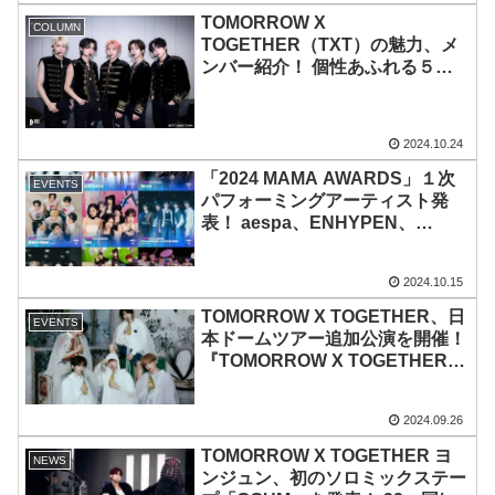
ジも予告！ 『I-LAND2』から誕
TOMORROW X
COLUMN
生したiznaはステージ初披露へ
TOGETHER（TXT）の魅力、メ
ンバー紹介！ 個性あふれる５人
組ボーイズグループを徹底解剖！
新曲から代表曲、最新ニュースを
チェック
2024.10.24
「2024 MAMA AWARDS」１次
EVENTS
パフォーミングアーティスト発
表！ aespa、ENHYPEN、
ILLIT、INI、IVE、KATSEYE、
RIIZE、TOMORROW X
2024.10.15
TOGETHER、ZEROBASEOBE
の９組が決定
TOMORROW X TOGETHER、日
EVENTS
本ドームツアー追加公演を開催！
『TOMORROW X TOGETHER
WORLD TOUR＜ACT :
PROMISE＞ ENCORE IN
2024.09.26
JAPAN』京セラドーム大阪公演
チケット先行受付開始
TOMORROW X TOGETHER ヨ
NEWS
ンジュン、初のソロミックステー