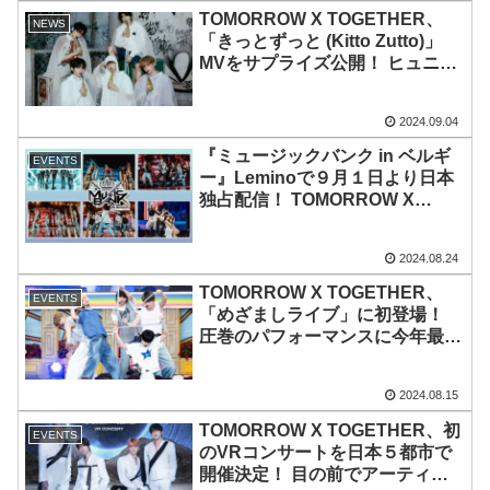
定
TOMORROW X TOGETHER、
NEWS
「きっとずっと (Kitto Zutto)」
MVをサプライズ公開！ ヒュニン
カイが制作に参加の日本オリジナ
ル曲！ 話題の公式キャラクタ
2024.09.04
ー“PPULBATU”も登場
『ミュージックバンク in ベルギ
EVENTS
ー』Leminoで９月１日より日本
独占配信！ TOMORROW X
TOGETHER、(G)I-DLE、
ONEUS、STAYC、
2024.08.24
ZEROBASEONE、RIIZEが一夜
限りの特別なステージを披露！
TOMORROW X TOGETHER、
EVENTS
パク・ボゴムがピアノ伴奏…本公
「めざましライブ」に初登場！
演だけのスペシャルコラボも
圧巻のパフォーマンスに今年最多
の8,000人が大熱狂！ ヒュニンカ
イの誕生日をサプライズでお祝い
2024.08.15
も！ 明日８月16日、フジテレビ
『めざましテレビ』内にて放送予
TOMORROW X TOGETHER、初
EVENTS
定
のVRコンサートを日本５都市で
開催決定！ 目の前でアーティス