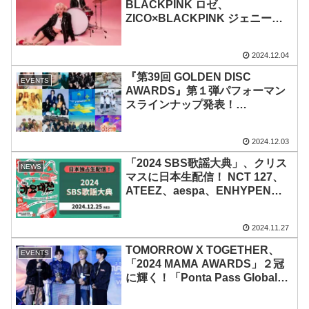
BLACKPINK ロゼ、
ZICO×BLACKPINK ジェニー、
EXO D.O.…K-POPアイドルの今
年のソロ作品９選！ MV再生回数
2024.12.04
約５億回の「APT.」から、
TOMORROW X TOGETHER ヨ
『第39回 GOLDEN DISC
EVENTS
ンジュンのソロデビュー曲まで一
AWARDS』第１弾パフォーマン
挙紹介
スラインナップ発表！
TOMORROW X TOGETHER、
ZEROBASEONE、NewJeans、
2024.12.03
LE SSERAFIM、NCT WISHらが
出演！「PROJECT 7」デビュー
「2024 SBS歌謡大典」、クリス
NEWS
メンバーもお披露目
マスに日本生配信！ NCT 127、
ATEEZ、aespa、ENHYPENら
が2次ラインナップがに！ NCT
DREAM、Stray Kids、
2024.11.27
TOMORROW X TOGETHER、
NewJeans、IVE、
TOMORROW X TOGETHER、
EVENTS
ZEROBASEONE、RIIZEなど、
「2024 MAMA AWARDS」２冠
豪華アーティストの祭典
に輝く！「Ponta Pass Global
Favorite Artist」は第１回受賞者
に！ 活動休止中のスビンにも言