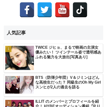
人気記事
TWICE ジヒョ、まるで映画の主演女
優みたい！ ツインテール姿で透明感あ
ふれる魅力を大放出[写真あり]
BTS（防弾少年団）V＆ジミンはどん
な高校生だった？ 同級生のOh My Girl
スンヒが2人の過去を語る
ILLIT のメンバーとプロフィールを紹
介！ HYBEオーディション番組『R U