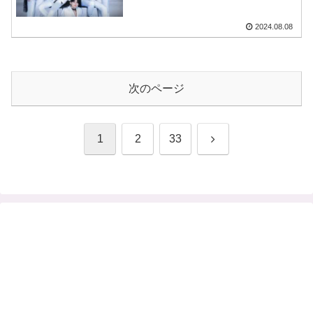
トが歌い踊る臨場感！ メンバー
がMOA棒を手渡ししてくれるシ
2024.08.08
ーンも
次のページ
次
1
2
33
へ