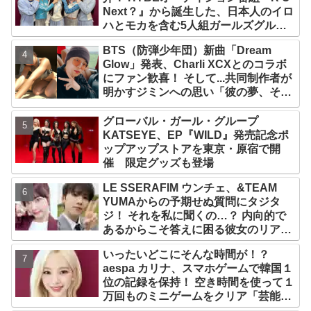
Next？』から誕生した、日本人のイロ
ハとモカを含む5人組ガールズグルー
プ！ デビュー曲「Magnetic」がいき
BTS（防弾少年団）新曲「Dream
なりの大ヒット
Glow」発表、Charli XCXとのコラボ
にファン歓喜！ そして...共同制作者が
明かすジミンへの思い「彼の夢、そし
て彼の絶望から生まれた歌」
グローバル・ガール・グループ
KATSEYE、EP『WILD』発売記念ポ
ップアップストアを東京・原宿で開
催 限定グッズも登場
LE SSERAFIM ウンチェ、&TEAM
YUMAからの予期せぬ質問にタジタ
ジ！ それを私に聞くの…？ 内向的で
あるからこそ答えに困る彼女のリアク
ションがかわいすぎる
いったいどこにそんな時間が！？
aespa カリナ、スマホゲームで韓国１
位の記録を保持！ 空き時間を使って１
万回ものミニゲームをクリア「芸能人
たちが時間がないと言っているのは全