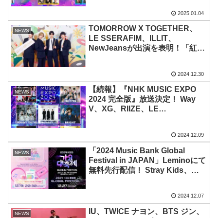
SEVENTEEN、ENHYPEN、
2025.01.04
ZEROBASEONE、IVE、
aespa、ILLITらも出演！
TOMORROW X TOGETHER、
NEWS
GFRIENDの再結成ステージも
LE SSERAFIM、ILLIT、
NewJeansが出演を表明！「紅白
歌合戦」「レコ大」「CDTVライ
ブライブ」へ予定通り！ TXTと
2024.12.30
BE:FIRSTは初のダンスコラボも
披露
【続報】『NHK MUSIC EXPO
NEWS
2024 完全版』放送決定！ Way
V、XG、RIIZE、LE
SSERAFIM、ILLIT、
ENHYPEN、TOMORROW X
2024.12.09
TOGETHER、ME:Iなど豪華アー
ティストが出演！ 前回より未公
「2024 Music Bank Global
NEWS
開映像を追加し114分の拡大版に
Festival in JAPAN」Leminoにて
無料先行配信！ Stray Kids、
TOMORROW X TOGETHER、
NewJeans、ATEEZ、INIら出
2024.12.07
演！ MCはLE SSERAFIM ウンチ
ェ他
IU、TWICE ナヨン、BTS ジン、
NEWS