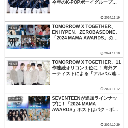
今年のK-POPボーイグループと
して唯一の出場！「いつか紅白の
ステージに立ちたいと思っていた
2024.11.19
ので、本当に嬉しいです」
TOMORROW X TOGETHER、
NEWS
ENHYPEN、ZEROBASEONE、
「2024 MAMA AWARDS」のた
めにコラボバンドを結成！ 選出
メンバーとバンド名を電撃公開！
2024.11.18
ILLIT、TWS、YOUNG POSSE
は、各チームのカラーが込められ
TOMORROW X TOGETHER、11
NEWS
たステージを予告
作連続オリコン１位に！ 海外ア
ーティストによる「アルバム連続
１位獲得作品数」歴代１位記録を
自己更新！ 7thミニアルバム
2024.11.12
『The Star Chapter:
SANCTUARY』は29万3000枚の
SEVENTEENが追加ラインナッ
EVENTS
販売量を記録
プに！「2024 MAMA
AWARDS」ホストはパク・ボゴ
ムとキム・テリ！ ENHYPEN、
TOMORROW X TOGETHER、
2024.10.29
ZEROBASEONEのコラボステー