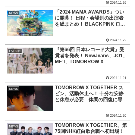
2024.11.26
及【受賞コメントあり】
「2024 MAMA AWARDS」つい
NEWS
に開幕！ 日程・会場別の出演者
を総まとめ！ BLACKPINK ロゼ
× ブルーノ・マーズ「APT.」本日
（11/22）世界初パフォーマン
2024.11.22
ス！ TOMORROW X
TOGETHER、ENHYPEN、
『第66回 日本レコード大賞』受
EVENTS
ZEROBASEONEのコラボステー
賞者を発表！ NewJeans、JO1、
ジも見逃せない
ME:I、TOMORROW X
TOGETHER、LE SSERAFIMら
が受賞！ ILLITは「新人賞」に輝
2024.11.21
く…K-POPガールグループでは
13年ぶりの快挙【全受賞者掲載】
TOMORROW X TOGETHER ス
NEWS
ビン、活動休止へ！ 十分な安静
と休息が必要…体調の回復に専
念！ MAMAなど年末の授賞式や
日本ドームツアー追加公演には不
2024.11.20
参加
TOMORROW X TOGETHER、第
NEWS
75回NHK紅白歌合戦へ初出場！