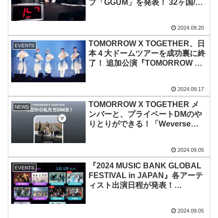
プ「GGUM」を発表！ 32ヶ国/地
域iTunes「トップソング」で１
位を獲得！ 早くもチャートを席
2024.09.20
巻中
TOMORROW X TOGETHER、日
EVENTS
本４大ドームツアーを成功裏に終
了！ 追加公演『TOMORROW X
TOGETHER WORLD TOUR ＜
ACT : PROMISE＞ ENCORE IN
2024.09.17
JAPAN』を発表！ 2024年冬の開
催を予定
TOMORROW X TOGETHER メ
NEWS
ンバーと、プライベートDMのや
りとりができる！「Weverse
DM」にTXTが参加！ 推しが名前
を呼んでくれる機能も
2024.09.05
『2024 MUSIC BANK GLOBAL
EVENTS
FESTIVAL in JAPAN』各アーテ
ィスト出演日程が発表！
ATEEZ、Stray Kids、
NewJeansらに加え、新たにLE
2024.09.05
SSERAFIM と NMIXXの出演が決