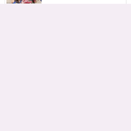
NMIXXのメンバーとプロフィール
を紹介！
RIIZE（ライズ）のメンバーとその
魅力をチェック！
SEVENTEEN メンバー13人のプロ
フィールを一挙紹介！
STAYCのメンバ－と代表曲を紹
介！ ティーンフレッシュが魅力
Stray Kids メンバーの魅力や最新曲
を紹介！