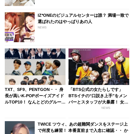
IZ*ONEのビジュアルセンターは誰？ 満場一致で
選ばれたのはやっぱりあの人
NEWS
TXT、SF9、PENTGON・・ 身
「BTS公式の女たらしです」
長が高いK-POPボーイズアイド
BTSイチの“口説き上手”をメン
ルTOP10！ なんとどのグループ
バーとスタッフが大暴露！ 女性
も平均身長が180センチ超え！
とのハグシーンをわざと失敗し
NEWS
全員が185センチ以上のグルー
てやり直していたとバラされる
プも
メンバーも！ 爆弾発言のオンパ
TWICE ツウィ、あの超難関ダンスをステージ上
レードに爆笑
で何度も練習！ 本番直前まで入念に確認・・ か