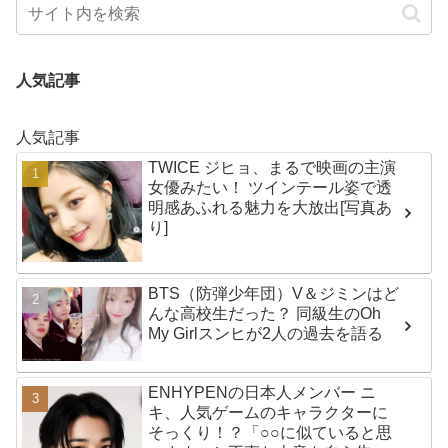
人気記事
人気記事
TWICE ジヒョ、まるで映画の主演
女優みたい！ ツインテール姿で透
明感あふれる魅力を大放出[写真あ
り]
BTS（防弾少年団）V＆ジミンはど
んな高校生だった？ 同級生のOh
My Girlスンヒが2人の過去を語る
ENHYPENの日本人メンバー ニ
キ、人気ゲームのキャラクターに
そっくり！？「○○に似ていると思