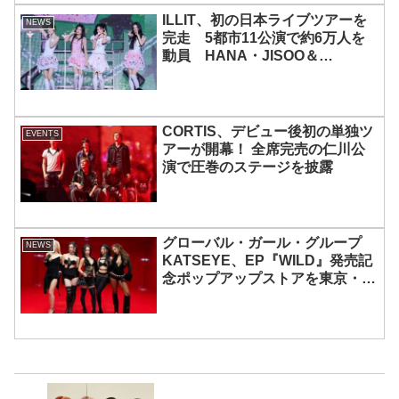
ILLIT、初の日本ライブツアーを
NEWS
完走 5都市11公演で約6万人を
動員 HANA・JISOO＆
MOMOKAとのスペシャルコラボ
も実現
CORTIS、デビュー後初の単独ツ
EVENTS
アーが開幕！ 全席完売の仁川公
演で圧巻のステージを披露
グローバル・ガール・グループ
NEWS
KATSEYE、EP『WILD』発売記
念ポップアップストアを東京・原
宿で開催 限定グッズも登場