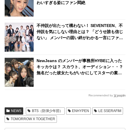
わいすぎる姿にファン悶絶
不仲説が出たって構わない！ SEVENTEEN、不
仲説を気にしない理由とは？ 「どうせ誰も信じ
ない」 メンバーの固い絆がわかる一言にファン
感動
NewJeans のメンバーが事務所HYBEに入った
キッカケは？ スカウト、オーディション・・？
無名だった彼女たちがいかにしてスターの素質
を見いだされたのか、その経緯が明らかに
Recommended by
NEWS
BTS（防弾少年団）
ENHYPEN
LE SSERAFIM
TOMORROW X TOGETHER