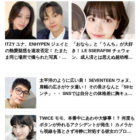
ITZY ユナ、ENHYPEN ジェイと
「おなら」と「うんち」が大好
の熱愛疑惑を速攻否定！ たまた
き！ LE SSERAFIM チェウォ
ま同じ場所で撮られた写真・・
ン、成人済とは思えぬ超幼稚な
迅速な対応に拍手
一面が明らかに！「おならトー
ク」がまさかの大盛り上が
り・・ 衝撃的なシーンに爆笑
太平洋のように広い肩！ SEVENTEEN ウォヌ、
肩幅の広さがケタ違い！ その長さなんと「58セ
ンチ」・・ SNSでは自分との体格差に胸キュン
するファン続出
TWICE モモ、本番中にあわや大惨事！？ 何度も
ボタンが外れるアクシデントが発生！ カメラか
ら視線を落とさず冷静に対処する彼女のプロフ
ェッショナルな行動に拍手喝采[動画あり]