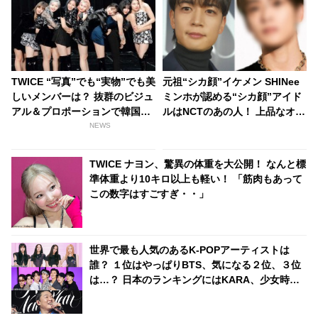
TWICE “写真”でも“実物”でも美
元祖“シカ顔”イケメン SHINee
しいメンバーは？ 抜群のビジュ
ミンホが認める“シカ顔”アイド
アル＆プロポーションで韓国ネ
ルはNCTのあの人！ 上品なオー
ットユーザーをあっと言わせた
ラと親しみのある雰囲気を兼ね
NEWS
4名とは・・？
備えたイケメンとは一体ダレ？
TWICE ナヨン、驚異の体重を大公開！ なんと標
準体重より10キロ以上も軽い！ 「筋肉もあって
この数字はすごすぎ・・」
世界で最も人気のあるK-POPアーティストは
誰？ １位はやっぱりBTS、気になる２位、３位
は…？ 日本のランキングにはKARA、少女時代
もランクイン！ 各国の個性あふれるデータに注
目殺到