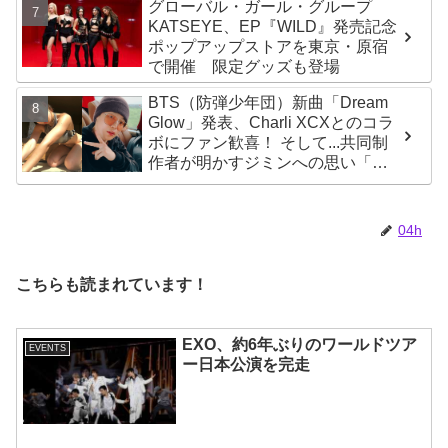
グローバル・ガール・グループ
KATSEYE、EP『WILD』発売記念
ポップアップストアを東京・原宿
で開催 限定グッズも登場
BTS（防弾少年団）新曲「Dream
Glow」発表、Charli XCXとのコラ
ボにファン歓喜！ そして...共同制
作者が明かすジミンへの思い「彼
の夢、そして彼の絶望から生まれ
た歌」
04h
こちらも読まれています！
EXO、約6年ぶりのワールドツア
EVENTS
ー日本公演を完走