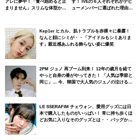
アレに夢中！「食べ始めると止
す！ IVEの６人それぞれがデビ
まりません」スリムな体型から
ューメンバーに選ばれた理由と
は想像もできない意外な好物と
は？ 実力はもちろん、内面もか
は？
なり重視！ 絶え間ない努力、勤
勉さ、情熱・・ 納得のワケが明
Kep1er ヒカル、肌トラブルを赤裸々に暴露！
かされる
なんと顔にシミが・・「アイドルもシミありま
す」親近感あふれる飾らない姿に爆笑
2PM ジュノ 再ブーム到来！ 12年の歳月を経て
やっと自身の番がやってきた！ 「人気は季節と
同じ」… 今、韓国で大人気のジュノの泣ける過
去とは？
LE SSERAFIM チェウォン、愛用グッズには日
本で購入したものがいっぱい！ 常に持ち歩くほ
どお気に入りなそのグッズとは・・ バッグから
次々と出てくる日本のアイテムにびっくり「バ
ッグの中身がほぼ日本の物だ」