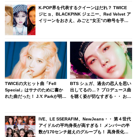
K-POP界を代表するクイーンはだれ？ TWICE
ジヒョ、BLACKPINK ジェニー、Red Velvet ア
イリーンをおさえ、みごと“女王”の称号を手に
入れたのは・・
TWICEの大ヒット曲「Fell
BTS シュガ、過去の恋人を思い
Special」はサナのために書か
出してるの…？ プロデュース曲
れた曲だった！ J.Y. Parkが明か
を聴く姿が切なすぎる・・ おぼ
す・・「サナを支えるメンバー
ろげな瞳で口ずさむシュガの美
の姿に胸が熱くなった」彼女た
しく儚い姿にくぎづけ
ちの友情に敬意を表す
IVE、LE SSERAFIM、NewJeans・・ 第４世代
アイドルの平均身長が高すぎる！ メンバーの半
数が170センチ超えのグループも！ 高身長化を