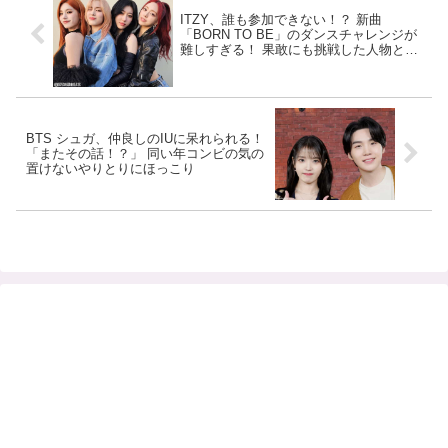
ITZY、誰も参加できない！？ 新曲
「BORN TO BE」のダンスチャレンジが
難しすぎる！ 果敢にも挑戦した人物と
は？
BTS シュガ、仲良しのIUに呆れられる！
「またその話！？」 同い年コンビの気の
置けないやりとりにほっこり