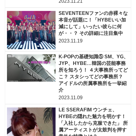
2023.11.21
SEVENTEENファンの赤裸々な
本音が話題に！「HYBEいい加
減にして」いったい彼らに何
が・・？ その詳細に注目集中
2023.11.19
K-POPの基礎知識⑤ SM、YG、
JYP、HYBE…韓国の芸能事務
所を知ろう！ ４大事務所ってど
こ？ スタシってどの事務所？
アイドルの所属事務所を一挙紹
介
2023.11.09
LE SSERAFIM ウンチェ、
HYBEの隠れた魅力を明かす！
「入社したから克服できた」 所
属アーティストが太鼓判を押す