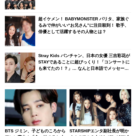
実感する結果にビックリ
超イケメン！ BABYMONSTER パリタ、家族ぐ
るみで仲がいい“お兄さん”に注目殺到！ 歌手、
俳優として活躍するその人物とは？
Stray Kids バンチャン、日本の女優 三吉彩花が
STAYであることに超びっくり！「コンサートに
も来てたの！？」… なんと日本語でメッセージ
を送る… 照れくさそうに喜びを噛みしめる様子
がかわいすぎるとファンほっこり
BTS ジミン、子どものころから
STARSHIPエンタ副社長が明か