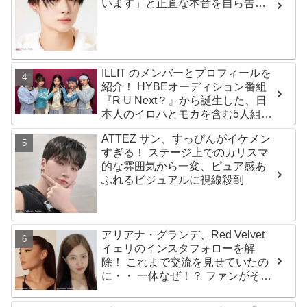
います」と正直な本音を自ら告
白・・ あまりにもそっくりな見た
目にファン大爆笑「客観的な視点
で自分を見てるねｗｗ」
ILLIT のメンバーとプロフィールを
紹介！ HYBEオーディション番組
『R U Next？』から誕生した、日
本人のイロハとモカを含む5人組ガ
ールズグループ！ デビュー曲
ATTEZ サン、すっぴんがイケメン
「Magnetic」がいきなりの大ヒッ
すぎる！ ステージ上でのカリスマ
ト
的な雰囲気から一変、ピュア感あ
ふれるビジュアルに視線殺到
アリアナ・グランデ、Red Velvet
イェリのインスタフォローを解
除！ これまで交流を見せていたの
に・・ 一体なぜ！？ ファンがその
理由を推測