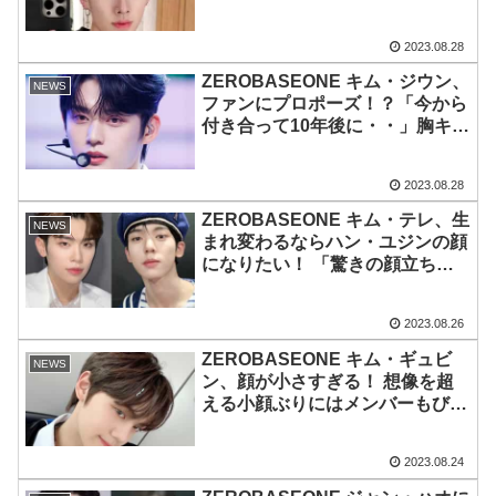
いの…？ 明かされた美肌のヒミ
ツと衝撃の私生活にびっくり
2023.08.28
ZEROBASEONE キム・ジウン、
NEWS
ファンにプロポーズ！？「今から
付き合って10年後に・・」胸キュ
ン言葉にファン赤面・・ センス
満点のセリフに注目集中
2023.08.28
ZEROBASEONE キム・テレ、生
NEWS
まれ変わるならハン・ユジンの顔
になりたい！ 「驚きの顔立ち」
その美貌を大絶賛… 末っ子のビ
ジュアルに憧れる様子にほっこり
2023.08.26
ZEROBASEONE キム・ギュビ
NEWS
ン、顔が小さすぎる！ 想像を超
える小顔ぶりにはメンバーもびっ
くり… まさかのお菓子で顔が隠
れてしまう様子に衝撃
2023.08.24