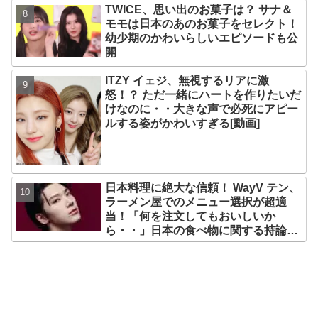
TWICE、思い出のお菓子は？ サナ＆
モモは日本のあのお菓子をセレクト！
幼少期のかわいらしいエピソードも公
開
ITZY イェジ、無視するリアに激
怒！？ ただ一緒にハートを作りたいだ
けなのに・・大きな声で必死にアピー
ルする姿がかわいすぎる[動画]
日本料理に絶大な信頼！ WayV テン、
ラーメン屋でのメニュー選択が超適
当！「何を注文してもおいしいか
ら・・」日本の食べ物に関する持論を
明かす