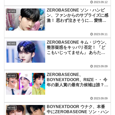
2023.09.12
ZEROBASEONE ソン・ハンビ
NEWS
ン、ファンからのサプライズに感
激！ 思わず泣きそうに… 愛情を
噛みしめる姿に感動
2023.09.11
ZEROBASEONE キム・ジウン、
NEWS
整形疑惑をキッパリ否定！ 「ど
こもいじってません」 あらため
て証明された生まれつきの美貌に
衝撃
2023.09.09
ZEROBASEONE、
NEWS
BOYNEXTDOOR、RIIZE・・ 今
年の新人賞の最有力候補は誰？
昨年に続く、熾烈な賞レースに期
待高まる
2023.09.09
BOYNEXTDOOR ウナク、本番
NEWS
中にZEROBASEONE ソン・ハン