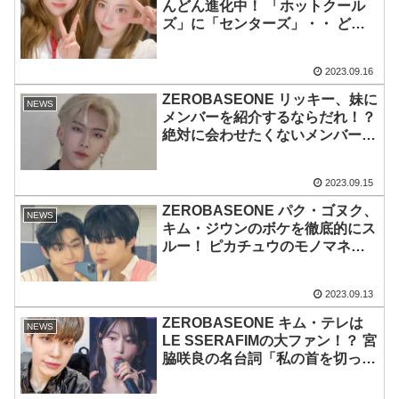
んどん進化中！ 「ホットクール
ズ」に「センターズ」・・ どん
どん個性的になっていったキッカ
ケはIZ*ONEのあの人気ケミ？
2023.09.16
ZEROBASEONE リッキー、妹に
NEWS
メンバーを紹介するならだれ！？
絶対に会わせたくないメンバーの
存在まで明かす… 正直すぎる答
えに爆笑
2023.09.15
ZEROBASEONE パク・ゴヌク、
NEWS
キム・ジウンのボケを徹底的にス
ルー！ ピカチュウのモノマネま
でしたのに… 息の合ったやりと
りにファン爆笑
2023.09.13
ZEROBASEONE キム・テレは
NEWS
LE SSERAFIMの大ファン！？ 宮
脇咲良の名台詞「私の首を切って
みて」を日本語で… 予想だにし
なかった言葉のチョイスに爆笑