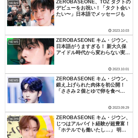
ZEROBASEONE、TOZ タクトの
NEWS
デビューをお祝い！「タクト会い
たい〜」日本語でメッセージも
2023.10.03
ZEROBASEONE キム・ジウン、
NEWS
日本語がうますぎる！ 新大久保
アイドル時代から変わらない実
力・・ まるでネイティブスピー
カーのような口ぶりにびっくり
2023.10.01
ZEROBASEONE キム・ジウン、
NEWS
鍛え上げられた肉体を初公開！
「ささみ２個とゆで卵を食べ
て…」 筋肉に全力を注いだスト
イックな過去を明かす
2023.09.29
ZEROBASEONE キム・ジウン、
NEWS
じつはアルバイト経験が超豊富！
「ホテルでも働いたし…」 明か
された意外な過去にびっくり