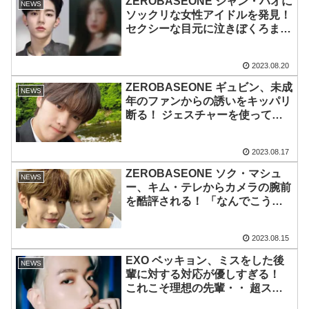
ZEROBASEONE ジャン・ハオに
NEWS
ソックリな女性アイドルを発見！
セクシーな目元に泣きぼくろまで
同じ… 共通点の多い２人のビジ
ュアルがうり二つすぎる
2023.08.20
ZEROBASEONE ギュビン、未成
NEWS
年のファンからの誘いをキッパリ
断る！ ジェスチャーを使って必
死に伝達・・ 素直な対応に称賛
の声
2023.08.17
ZEROBASEONE ソク・マシュ
NEWS
ー、キム・テレからカメラの腕前
を酷評される！ 「なんでこうや
って撮るの！？」 なんとか合格
をもらいたい彼の必死の抵抗に爆
2023.08.15
笑
EXO ベッキョン、ミスをした後
NEWS
輩に対する対応が優しすぎる！
これこそ理想の先輩・・ 超スイ
ートな口調にファンメロメロ