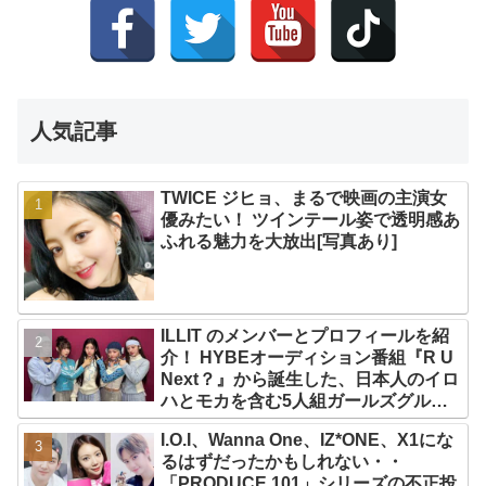
人気記事
TWICE ジヒョ、まるで映画の主演女
優みたい！ ツインテール姿で透明感あ
ふれる魅力を大放出[写真あり]
ILLIT のメンバーとプロフィールを紹
介！ HYBEオーディション番組『R U
Next？』から誕生した、日本人のイロ
ハとモカを含む5人組ガールズグルー
プ！ デビュー曲「Magnetic」がいき
I.O.I、Wanna One、IZ*ONE、X1にな
なりの大ヒット
るはずだったかもしれない・・
「PRODUCE 101」シリーズの不正投