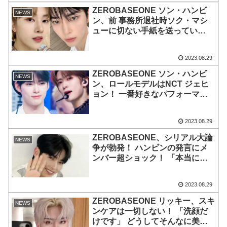
ZEROBASEONE ソン・ハンビ
NEWS
ン、前 事務所退社時ソク・マシ
ューに切ない手紙を送ってい
た・・ まるで青春ドラマのよ
う！「メテュビン」に訪れた運命
2023.08.29
的な展開に感激
ZEROBASEONE ソン・ハンビ
NEWS
ン、ロールモデルはNCT ジェヒ
ョン！ 一番好きなパフォーマン
スは『Regular』・・ 目を輝かせ
ながら魅力を熱弁
2023.08.29
ZEROBASEONE、シリアル大論
NEWS
争が勃発！ ハンビンの発言にメ
ンバー超ショック！ 「本当にあ
りえない」・・ゴヌクとギュビン
はチョコシリアルの醍醐味を語り
2023.08.29
大反論
ZEROBASEONE リッキー、スキ
NEWS
ンケアは一切しない！ 「洗顔だ
けです」 どうしてそんなに美し