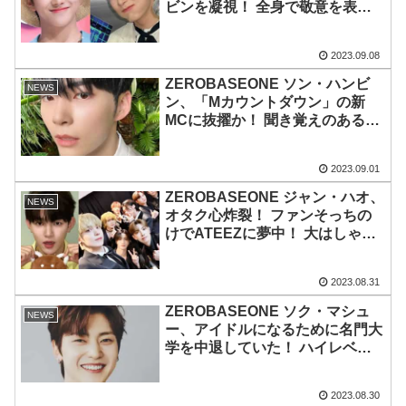
ビンを凝視！ 全身で敬意を表す
姿に注目殺到！ 新MC同士の交流
がかわいい
2023.09.08
ZEROBASEONE ソン・ハンビ
NEWS
ン、「Mカウントダウン」の新
MCに抜擢か！ 聞き覚えのある声
＆ハムスターの絵文字に注目殺到
2023.09.01
ZEROBASEONE ジャン・ハオ、
NEWS
オタク心炸裂！ ファンそっちの
けでATEEZに夢中！ 大はしゃぎ
で応援する姿に共感の声
2023.08.31
ZEROBASEONE ソク・マシュ
NEWS
ー、アイドルになるために名門大
学を中退していた！ ハイレベル
な学校で医者を目指していたの
に・・ 衝撃の決断にびっくり
2023.08.30