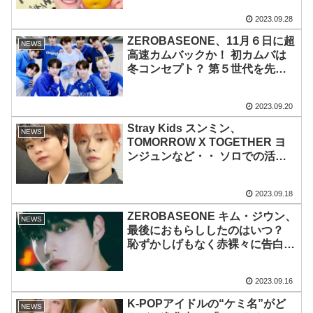
2023.09.28
ZEROBASEONE、11月６日に超
NEWS
高速カムバックか！ 初カムバは
冬コンセプト？ 第５世代を先導
する大型ルーキーの新譜に期待殺
到
2023.09.20
Stray Kids スンミン、
NEWS
TOMORROW X TOGETHER ヨ
ンジュンなど・・ ソロでの活躍
が期待されるK-POP第４世代の
アイドル７人に注目
2023.09.18
ZEROBASEONE キム・ジウン、
NEWS
最後におもらししたのはいつ？
恥ずかしげもなく赤裸々に告白！
アイドルらしからぬTMIにファン
爆笑
2023.09.16
K-POPアイドルの“ケミ名”がど
NEWS