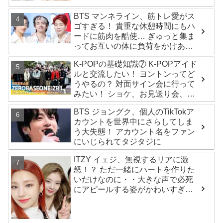
るその人物は大よろこび！ まさに
「成功したファン」だと話題沸騰
BTS マンネライン、筋トレ愛がス
ゴすぎる！ 貴重な休憩時間にもハ
ードに筋肉を酷使… ぎゅっと集ま
ってお互いの体に負荷をかけあう
３人のトレーニング風景がかわい
K-POPの基礎知識⑦ K-POPアイド
すぎるとファンくぎづけ
ルと交流したい！ ヨントンってど
うやるの？ 対面サイン会に行って
みたい！ ショケ、お見送り会、握
手会・・・リリースイベントあれ
BTS ジョングク、個人のTikTokア
これを紹介
カウントを世界中にさらしてしま
う大失態！ アカウント名をファン
にいじられてタジタジに
ITZY イェジ、無視するリアに激
怒！？ ただ一緒にハートを作りた
いだけなのに・・大きな声で必死
にアピールする姿がかわいすぎる
[動画]