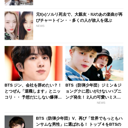
元f(x)ソルリ死去で、大親友・IUのあの楽曲が再
びチャートイン・・多くの人が故人を偲ぶ
NEWS
BTS ジン、会社を辞めたい？！
BTS（防弾少年団）ジミン＆ジ
とつぜん「退職します」とニッ
ョングクに思いがけないハプニ
コリ・・ 予想だにしない爆弾発
ング発生！ 2人の可愛いミスに
言にびっくり ＆ 大爆笑
ファン喜ぶ
NEWS
BTS（防弾少年団）V、再び「世界でもっともハ
ンサムな男性」に選ばれる！ トップ４をBTSの