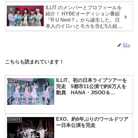
ILLIT のメンバーとプロフィールを
紹介！ HYBEオーディション番組
『R U Next？』から誕生した、日
本人のイロハとモカを含む5人組ガ
ールズグループ！ デビュー曲
「Magnetic」がいきなりの大ヒッ
ト
01y
こちらも読まれています！
ILLIT、初の日本ライブツアーを
NEWS
完走 5都市11公演で約6万人を
動員 HANA・JISOO＆
MOMOKAとのスペシャルコラボ
も実現
EXO、約6年ぶりのワールドツア
EVENTS
ー日本公演を完走