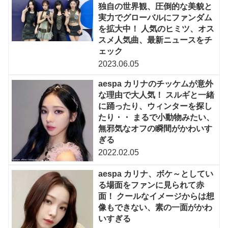
独自の世界観、圧倒的な美貌と
実力でグローバルにファンダム
を拡大中！ 人気のヒミツ、オス
スメ人気曲、最新ニュースをチ
ェック
2023.06.05
aespa カリナのチッケムが意外
な理由で大人気！ スルギと一緒
に踊ったり、ウィンターを探し
たり・・ まるで小動物みたい、
無邪気なオフの瞬間がかわいす
ぎる
2022.02.05
aespa カリナ、ボケ～としてい
る場面をファンに見られて赤
面！ クールなイメージからは想
像もできない、素の一面がかわ
いすぎる