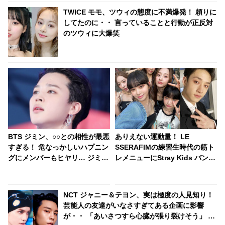
TWICE モモ、ツウィの態度に不満爆発！ 頼りに
してたのに・・ 言っていることと行動が正反対
のツウィに大爆笑
BTS ジミン、○○との相性が最悪
ありえない運動量！ LE
すぎる！ 危なっかしいハプニン
SSERAFIMの練習生時代の筋ト
グにメンバーもヒヤリ… ジミン
レメニューにStray Kids バンチ
のピンチを瞬時に救うJ-HOPE
ャンも驚愕！ 「僕たちも無理だ
のファインプレー＆恒例となっ
と思います」
たジミンのアノ行動にファンび
NCT ジャニー＆テヨン、実は極度の人見知り！
っくり
芸能人の友達がいなさすぎてある企画に影響
が・・ 「あいさつすら心臓が張り裂けそう」 想