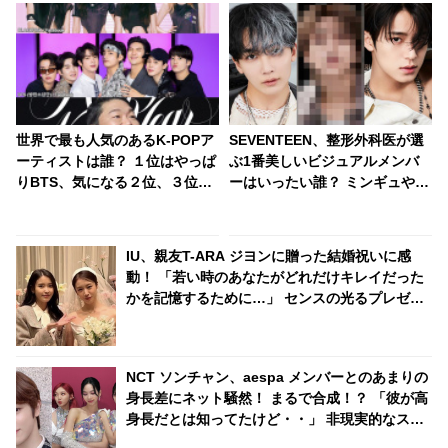
世界で最も人気のあるK-POPア
SEVENTEEN、整形外科医が選
ーティストは誰？ １位はやっぱ
ぶ1番美しいビジュアルメンバ
りBTS、気になる２位、３位
ーはいったい誰？ ミンギュやジ
は…？ 日本のランキングには
ョンハンをおさえて１位に輝い
KARA、少女時代もランクイ
たのはあのメンバー・・
ン！ 各国の個性あふれるデータ
IU、親友T-ARA ジヨンに贈った結婚祝いに感
に注目殺到
動！ 「若い時のあなたがどれだけキレイだった
かを記憶するために…」 センスの光るプレゼン
トとそこに込められた深い愛情に注目
NCT ソンチャン、aespa メンバーとのあまりの
身長差にネット騒然！ まるで合成！？ 「彼が高
身長だとは知ってたけど・・」 非現実的なスタ
イルに一目ぼれする人続出