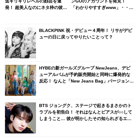
送ギリギリレベルの顔芸を連
ンGOのアカウントを発見！
発！ 超美人なのにネタ枠の彼女
「わかりやすすぎwww」・・
にメンバーも大爆笑！ 「モザイ
そのまんまの登録名がかわいす
クなしで堂々と載せる事務所
ぎる
（笑）」
BLACKPINK 祝・デビュー４周年！ リサがデビ
ューの日に戻ってやりたいことって？
HYBEの新ガールズグループ NewJeans、デビ
ューアルバムが予約販売開始と同時に爆発的な
反応！ なんと「New Jeans Bag」バージョンは
売り切れに！ 今年デビューしたガールズグルー
プの中での最多先行注文量の達成に期待高まる
BTS ジョングク、ステージで起きるまさかのト
ラブルを初告白！ それはなんとピアスが○○して
しまうこと… 彼が明かしたその知られざるエピ
ソードにびっくり