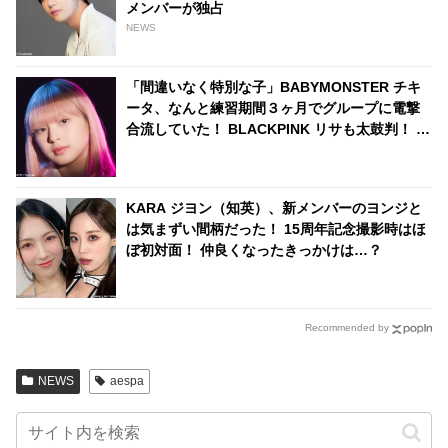
メンバーが独占
NEWS
「間違いなく特別な子」BABYMONSTER チキ
ータ、なんと練習期間３ヶ月でグループに電撃
合流していた！ BLACKPINK リサも太鼓判！ 圧
巻の才能でYGエンタの重鎮を唸らせる
KARA ジヨン（知英）、新メンバーのヨンジと
は気まずい間柄だった！ 15周年記念撮影時はほ
ぼ初対面！ 仲良くなったきっかけは…？
Recommended by
NEWS
aespa