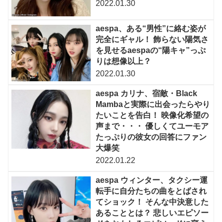
2022.01.30
aespa、ある“男性”に絡む姿が
完全にギャル！ 飾らない陽気さ
を見せるaespaの“陽キャ”っぷ
りは想像以上？
2022.01.30
aespa カリナ、宿敵・Black
Mambaと実際に出会ったらやり
たいことを告白！ 映像化希望の
声まで・・・ 優しくてユーモア
たっぷりの彼女の回答にファン
大爆笑
2022.01.22
aespa ウィンター、タクシー運
転手に自分たちの曲をとばされ
てショック！ そんな中決意した
あることとは？ 悲しいエピソー