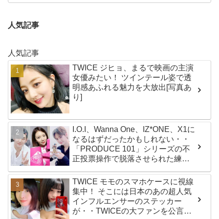
人気記事
人気記事
TWICE ジヒョ、まるで映画の主演
女優みたい！ ツインテール姿で透
明感あふれる魅力を大放出[写真あ
り]
I.O.I、Wanna One、IZ*ONE、X1に
なるはずだったかもしれない・・
「PRODUCE 101」シリーズの不
正投票操作で脱落させられた練習
生12人の氏名が公表
TWICE モモのスマホケースに視線
集中！ そこには日本のあの超人気
インフルエンサーのステッカー
が・・TWICEの大ファンを公言す