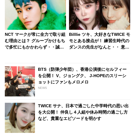
NCT マークが常に全力で取り組
Billlie ツキ、大好きなTWICE モ
む理由とは？ グループかけもち
モとある接点が！ 練習生時代の
で多忙にもかかわらず・・誠実
ダンスの先生がなんと・・ 意外
な人柄が伝わるその考えに感動
なつながりに驚きの声
BTS（防弾少年団）、香港公演後にセルフィー
を公開！ V、ジョングク、 J-HOPEのスリーシ
ョットにファンもメロメロ
NEWS
TWICE サナ、日本で過ごした中学時代の思い出
を大公開！ 仲良し４人組や休み時間の過ごし方
など、貴重なエピソードを明かす