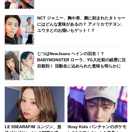
像以上に低い社会性にびっくり
NCT ジャニー、胸や肩、腕に刻まれたタトゥー
にはどんな意味があるの？ アメリカでテヨン、
ユウタとのお揃いもゲット！？
じつはNewJeans ヘインの旧友！？
BABYMONSTER ローラ、YG入社前の経歴に注
目殺到！ 活動名に込められた意味も明らかに
LE SSEARAFIM ユンジン、放
Stray Kids バンチャンのポケモ