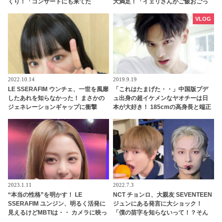
くり！「コンサートにも来てた
大満足！「イェリさんがご飯おごっ
の！？」… なんと日本語でメッセー
てくれるって」先輩との交流にうれ
ジを送る… 照れくさそうに喜びを噛
しさを隠せないメンバーたちにほっ
VLOG
みしめる様子がかわいすぎるとファ
こり
ンほっこり
2022.10.14
2019.9.19
LE SSERAFIM ウンチェ、一世を風靡
「これはたまげた・・」中国版プデ
したあれを知らなかった！ まさかの
ュ出身の超イケメンなヤオチーは日
ジェネレーションギャップに衝撃
本が大好き！ 185cmの高身長と端正
「これを知らないなんてありえます
なルックスで大注目を浴びる
か？」彼女の若さを実感させられる
発言に驚き
2023.1.11
2022.7.3
“本当の性格”を明かす！ LE
NCT チョンロ、大親友 SEVENTEEN
SSERAFIM ユンジン、明るく活発に
ジュンにある発言に大ショック！
見えるけどMBTIは・・ カメラに映っ
「僕の苗字を知らないって！？そん
た姿だけじゃわからない、深い心の
なことある？」 ファンに必死に訴え