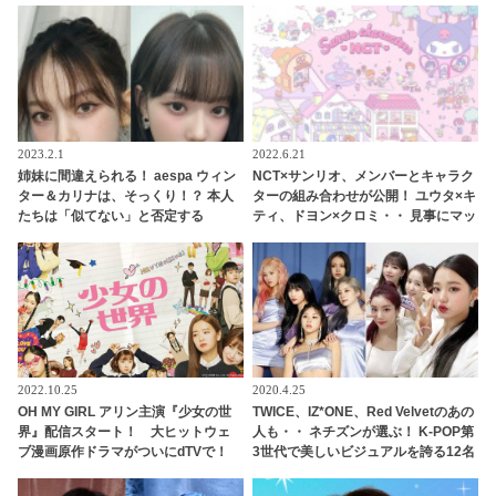
内とは？
る姿がかわいすぎる
2023.2.1
2022.6.21
姉妹に間違えられる！ aespa ウィン
NCT×サンリオ、メンバーとキャラク
ター＆カリナは、そっくり！？ 本人
ターの組み合わせが公開！ ユウタ×キ
たちは「似てない」と否定する
ティ、ドヨン×クロミ・・ 見事にマッ
も・・認めざるを得ない証言＆出来
チしたキャラがかわいすぎる
事が頻発
2022.10.25
2020.4.25
OH MY GIRL アリン主演『少女の世
TWICE、IZ*ONE、Red Velvetのあの
界』配信スタート！ 大ヒットウェ
人も・・ ネチズンが選ぶ！ K-POP第
ブ漫画原作ドラマがついにdTVで！
3世代で美しいビジュアルを誇る12名
シーズン２が制作されるほどの人気
の女性アイドルって？
ドラマを見逃すな