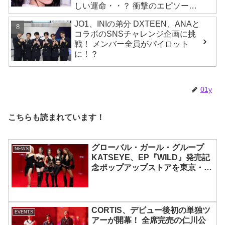
しい運命・・？ 衝撃のエピソード
に爆笑
JO1、INIの弟分 DXTEEN、ANAと
コラボのSNSチャレンジ企画に挑
戦！ メンバー全員がパイロット
に！？
01y
こちらも読まれています！
グローバル・ガール・グループ
NEWS
KATSEYE、EP『WILD』発売記
念ポップアップストアを東京・原
宿で開催 限定グッズも登場
CORTIS、デビュー後初の単独ツ
EVENTS
アーが開幕！ 全席完売の仁川公