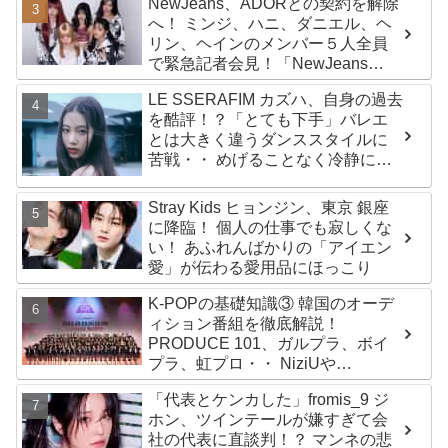
NewJeans、ADORとの契約を解除
ルバム『AMORTAGE』もリリース
へ！ ミンジ、ハニ、ダニエル、ヘ
リン、ヘインのメンバー５人全員
で緊急記者会見！「NewJeans
never dies!」と微笑みの宣言！
LE SSERAFIM カズハ、自身の過去
ADOR側、2029年まで契約有効と
を酷評！？「とても下手」バレエ
主張
とは大きく違うダンススタイルに
苦戦・・ めげることなく冷静に努
力を重ねる姿に称賛の声続々
Stray Kids ヒョンジン、東京 銀座
に降臨！ 個人の仕事でも寂しくな
い！ あふれんばかりの「アイエン
愛」が伝わる愛用品にほっこり
K-POPの基礎知識③ 韓国のオーデ
ィション番組を徹底解説！
PRODUCE 101、ガルプラ、ボイ
プラ、虹プロ・・ NiziUや
Kep1er、ZEROBASEONEら人気
「代表とケンカした」fromis_9 ジ
グループが続々と誕生！ JO1や
ホン、ツインテールが嫌すぎて会
INI、ME:Iを生んだ日プまで一挙紹
社の代表に直談判！？ マンネの悲
介