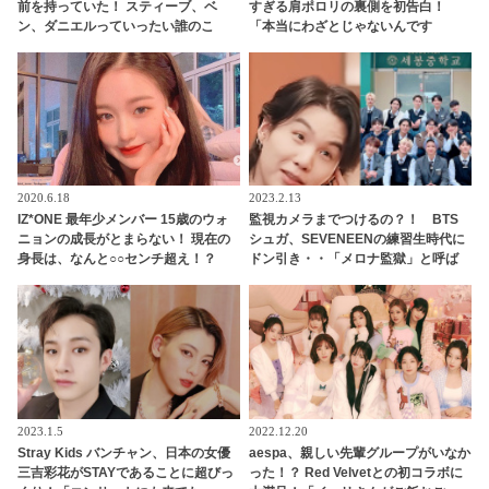
前を持っていた！ スティーブ、ベ
すぎる肩ポロリの裏側を初告白！
ン、ダニエルっていったい誰のこ
「本当にわざとじゃないんです
と？ それぞれを英語名で呼び合うほ
（笑）」・・ファンも気になるその
ほえましい姿も公開
真相とは？
2020.6.18
2023.2.13
IZ*ONE 最年少メンバー 15歳のウォ
監視カメラまでつけるの？！ BTS
ニョンの成長がとまらない！ 現在の
シュガ、SEVENEENの練習生時代に
身長は、なんと○○センチ超え！？
ドン引き・・「メロナ監獄」と呼ば
れるプレディスの教育方法が過酷す
ぎる
2023.1.5
2022.12.20
Stray Kids バンチャン、日本の女優
aespa、親しい先輩グループがいなか
三吉彩花がSTAYであることに超びっ
った！？ Red Velvetとの初コラボに