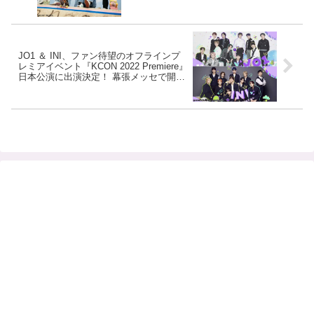
ン！ セイレム・イリースとのコラボ曲
「PS5」にも熱い反響
JO1 ＆ INI、ファン待望のオフラインプ
レミアイベント『KCON 2022 Premiere』
日本公演に出演決定！ 幕張メッセで開催
へ