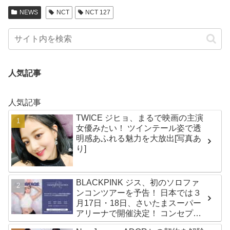
NEWS
NCT
NCT 127
人気記事
人気記事
TWICE ジヒョ、まるで映画の主演
女優みたい！ ツインテール姿で透
明感あふれる魅力を大放出[写真あ
り]
BLACKPINK ジス、初のソロファ
ンコンツアーを予告！ 日本では３
月17日・18日、さいたまスーパー
アリーナで開催決定！ コンセプト
は“愛のカケラ”！？ 14日には新ア