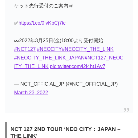
ケット先行受付のご案内📣
✅
https://t.co/0ivKbCj7tc
🎫2022年3月25日(金)18:00より受付開始
#NCT127
#NEOCITY
#NEOCITY_THE_LINK
#NEOCITY_THE_LINK_JAPAN
#NCT127_NEOC
ITY_THE_LINK
pic.twitter.com/i2i4ht1Av7
— NCT_OFFICIAL_JP (@NCT_OFFICIAL_JP)
March 23, 2022
NCT 127 2ND TOUR ‘NEO CITY：JAPAN –
THE LINK’