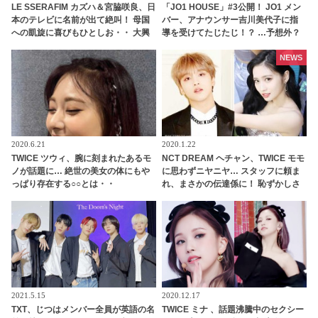
LE SSERAFIM カズハ＆宮脇咲良、日
「JO1 HOUSE」#3公開！ JO1 メン
本のテレビに名前が出て絶叫！ 母国
バー、アナウンサー吉川美代子に指
への凱旋に喜びもひとしお・・ 大興
導を受けてたじたじ！？ …予想外？
奮の様子で無邪気に喜ぶ姿がかわい
それとも予想通り？トーク力のレベ
すぎる
ル分けに注目・・
NEWS
2020.6.21
2020.1.22
TWICE ツウィ、腕に刻まれたあるモ
NCT DREAM ヘチャン、TWICE モモ
ノが話題に… 絶世の美女の体にもや
に思わずニヤニヤ… スタッフに頼ま
っぱり存在する○○とは・・
れ、まさかの伝達係に！ 恥ずかしさ
を懸命にこらえながらも任務を全う
する、かわいいすぎる姿に、ファン
の視線釘づけ
2021.5.15
2020.12.17
TXT、じつはメンバー全員が英語の名
TWICE ミナ 、話題沸騰中のセクシー