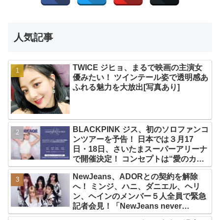
人気記事
TWICE ジヒョ、まるで映画の主演女
優みたい！ ツインテール姿で透明感あ
ふれる魅力を大放出[写真あり]
BLACKPINK ジス、初のソロファンコ
ンツアーを予告！ 日本では３月17
日・18日、さいたまスーパーアリーナ
で開催決定！ コンセプトは“愛のカケ
ラ”！？ 14日には新アルバム
NewJeans、ADORとの契約を解除
『AMORTAGE』もリリース
へ！ ミンジ、ハニ、ダニエル、ヘリ
ン、ヘインのメンバー５人全員で緊急
記者会見！「NewJeans never
dies!」と微笑みの宣言！ ADOR側、