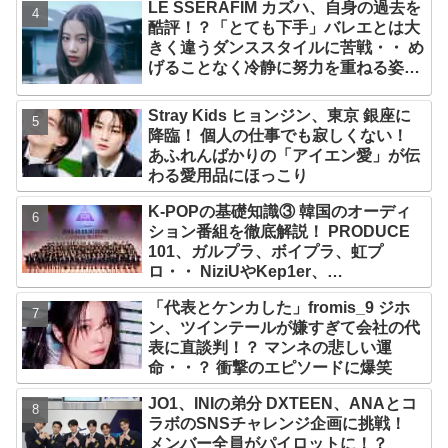
LE SSERAFIM カズハ、自身の過去を
2029年まで契約有効と主張
酷評！？「とても下手」バレエとは大
きく違うダンススタイルに苦戦・・ め
げることなく冷静に努力を重ねる姿に
称賛の声続々
Stray Kids ヒョンジン、東京 銀座に
降臨！ 個人の仕事でも寂しくない！
あふれんばかりの「アイエン愛」が伝
わる愛用品にほっこり
K-POPの基礎知識③ 韓国のオーディ
ション番組を徹底解説！ PRODUCE
101、ガルプラ、ボイプラ、虹プ
ロ・・ NiziUやKep1er、
ZEROBASEONEら人気グループが
「代表とケンカした」fromis_9 ジホ
続々と誕生！ JO1やINI、ME:Iを生ん
ン、ツインテールが嫌すぎて会社の代
だ日プまで一挙紹介
表に直談判！？ マンネの悲しい運
命・・？ 衝撃のエピソードに爆笑
JO1、INIの弟分 DXTEEN、ANAとコ
ラボのSNSチャレンジ企画に挑戦！
メンバー全員がパイロットに！？