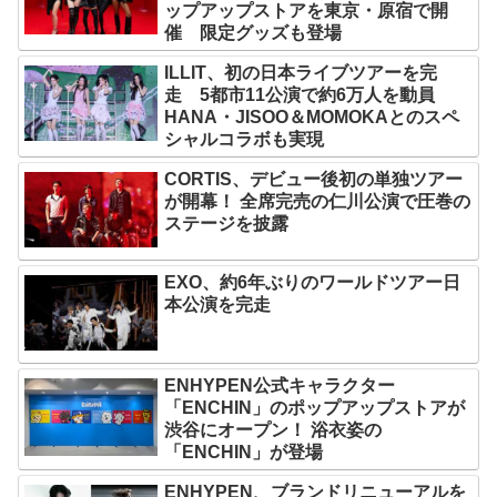
ップアップストアを東京・原宿で開
催 限定グッズも登場
ILLIT、初の日本ライブツアーを完
走 5都市11公演で約6万人を動員
HANA・JISOO＆MOMOKAとのスペ
シャルコラボも実現
CORTIS、デビュー後初の単独ツアー
が開幕！ 全席完売の仁川公演で圧巻の
ステージを披露
EXO、約6年ぶりのワールドツアー日
本公演を完走
ENHYPEN公式キャラクター
「ENCHIN」のポップアップストアが
渋谷にオープン！ 浴衣姿の
「ENCHIN」が登場
ENHYPEN、ブランドリニューアルを