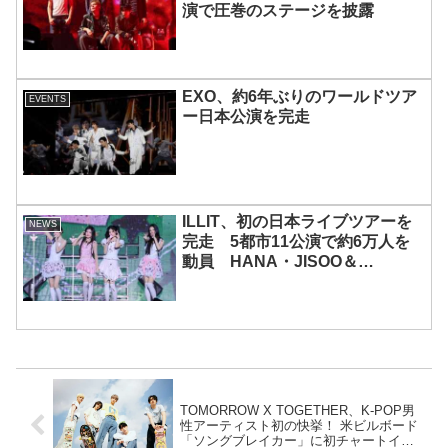
演で圧巻のステージを披露
EXO、約6年ぶりのワールドツア
EVENTS
ー日本公演を完走
ILLIT、初の日本ライブツアーを
NEWS
完走 5都市11公演で約6万人を
動員 HANA・JISOO＆
MOMOKAとのスペシャルコラボ
も実現
TOMORROW X TOGETHER、K-POP男
性アーティスト初の快挙！ 米ビルボード
「ソングブレイカー」に初チャートイ