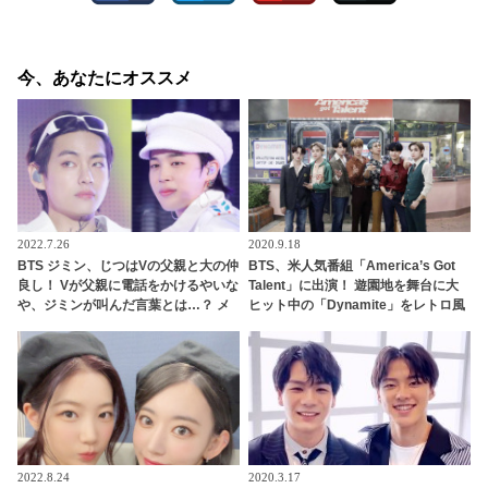
今、あなたにオススメ
2022.7.26
2020.9.18
BTS ジミン、じつはVの父親と大の仲
BTS、米人気番組「America’s Got
良し！ Vが父親に電話をかけるやいな
Talent」に出演！ 遊園地を舞台に大
や、ジミンが叫んだ言葉とは…？ メ
ヒット中の「Dynamite」をレトロ風
ンバーの家族たちをメロメロにした
衣装で華麗にパフォーマンス[動画]
ジミンの愛くるしいキャラクターに
ほっこり
2022.8.24
2020.3.17