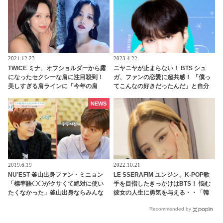
2021.12.23
2023.4.22
TWICE ミナ、オフショルダーから露
ニヤニヤが止まらない！ BTS シュ
になったセクシーな肩に注目殺到！
ガ、ファンの恋愛に超共感！ 「僕っ
美しすぎる肩ラインに「今年の肩
てこんなの好きだったんだ」と自分
賞」期待高まる
でもビックリ…ARMYの恋愛事情に
ワクワクする様子がかわいすぎる
NEWS
2019.6.19
2022.10.21
NU’EST 釜山出身ファン・ミニョン
LE SSERAFIM ユンジン、K-POP歌
「標準語〇〇がクサくて絶対に使い
手を目指したきっかけはBTS！ 悩む
たくなかった」釜山出身ならみんな
彼女の人生に勇気を与える・・「韓
知ってる「鳥肌必須のソウル語」と
国人としてすごく幸せな気持ちにな
Recommended by
は？
った」感動的なエピソードを明かす