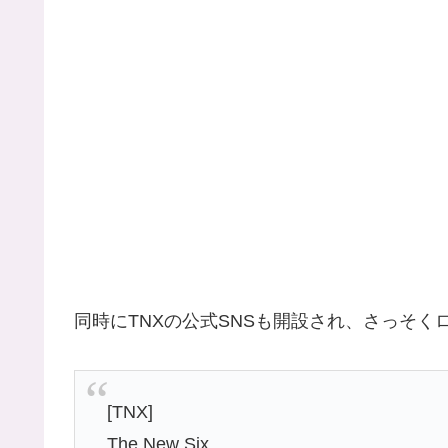
同時にTNXの公式SNSも開設され、さっそく
[TNX]
The New Six