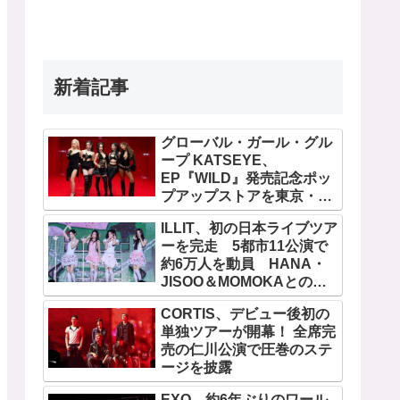
新着記事
グローバル・ガール・グル
ープ KATSEYE、
EP『WILD』発売記念ポッ
プアップストアを東京・原
宿で開催 限定グッズも登
ILLIT、初の日本ライブツア
場
ーを完走 5都市11公演で
約6万人を動員 HANA・
JISOO＆MOMOKAとのス
ペシャルコラボも実現
CORTIS、デビュー後初の
単独ツアーが開幕！ 全席完
売の仁川公演で圧巻のステ
ージを披露
EXO、約6年ぶりのワール