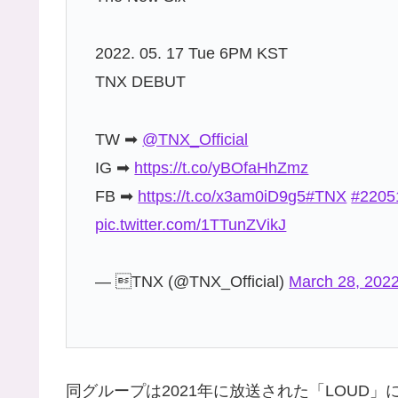
2022. 05. 17 Tue 6PM KST
TNX DEBUT
TW ➡
@TNX_Official
IG ➡
https://t.co/yBOfaHhZmz
FB ➡
https://t.co/x3am0iD9g5
#TNX
#220
pic.twitter.com/1TTunZVikJ
— TNX (@TNX_Official)
March 28, 202
同グループは2021年に放送された「LOUD」に