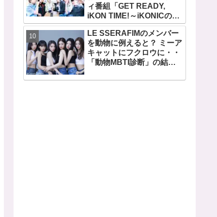
ィ番組「GET READY,
ビジュアルメンバーといわ
iKON TIME!～iKONICのた
れるその魅力をチェック
めなら～ 」が、７月７日か
LE SSERAFIMのメンバー
らMnetで放送・配信スター
を動物に例えると？ ミーア
ト
キャットにフクロウに・・
「動物MBTI診断」の結果
を性格とともに解説