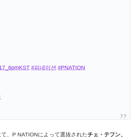
517_6pmKST
#피네이션
#PNATION
2
て、P NATIONによって選抜された
チェ・テフン、