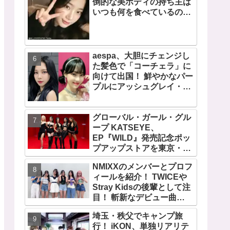
倒的な美ボディの持ち主は
いつも何を食べているの？
意外と食べる・・ 好きなも
のを食べつつ健康を維持す
る方法とは？
aespa、大胆にチェンジし
た髪色で「コーチェラ」に
向けて出国！ 鮮やかなパー
プルにアッシュグレイ・・
「二次元感増してる」 アバ
ターと完全一致のその姿に
グローバル・ガール・グル
悶絶
ープ KATSEYE、
EP『WILD』発売記念ポッ
プアップストアを東京・原
宿で開催 限定グッズも登
NMIXXのメンバーとプロフ
場
ィールを紹介！ TWICEや
Stray Kidsの後輩として注
目！ 斬新なデビュー曲
「O.O」は世界中で話題
埼玉・秩父でキャンプ旅
に！ 第４世代を代表する美
行！ iKON、単独リアリテ
女ソリュンをはじめ、全員