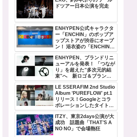
ドツアー日本公演を完走
ENHYPEN公式キャラクタ
ー「ENCHIN」のポップア
ップストアが渋谷にオープ
ン！ 浴衣姿の「ENCHIN」
が登場
ENHYPEN、ブランドリニ
ューアルを発表！ 「つなが
り」を超えた“多次元的結
束”へ 新ロゴ＆ブランド
フィルム公開
LE SSERAFIM 2nd Studio
Album ‘PUREFLOW’ pt.1
リリース！Googleとコラ
ボレーションしたタイトル
曲「BOOMPALA」MVも公
ITZY、東京2days公演が大
開
成功 話題曲「THAT’S A
NO NO」で会場熱狂