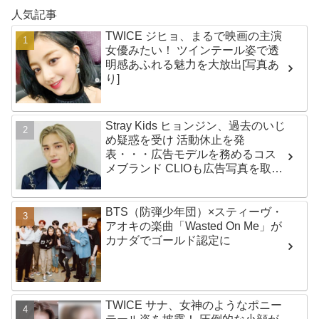
人気記事
TWICE ジヒョ、まるで映画の主演
女優みたい！ ツインテール姿で透
明感あふれる魅力を大放出[写真あ
り]
Stray Kids ヒョンジン、過去のいじ
め疑惑を受け 活動休止を発
表・・・広告モデルを務めるコス
メブランド CLIOも広告写真を取り
下げ
BTS（防弾少年団）×スティーヴ・
アオキの楽曲「Wasted On Me」が
カナダでゴールド認定に
TWICE サナ、女神のようなポニー