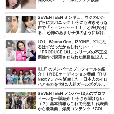
SEVENTEEN ミンギュ、ウジのいた
ずらに大パニック！ 今にも泣きそうな
声で「ヒョン～～～！！」と呼びかけ
る… 恐怖のあまり子供のように駆け出
す姿がかわいい
I.O.I、Wanna One、IZ*ONE、X1にな
るはずだったかもしれない・・
「PRODUCE 101」シリーズの不正投
票操作で脱落させられた練習生12人の
氏名が公表
ILLIT のメンバーとプロフィールを紹
介！ HYBEオーディション番組『R U
Next？』から誕生した、日本人のイロ
ハとモカを含む5人組ガールズグルー
プ！ デビュー曲「Magnetic」がいき
SEVENTEEN メンバー13人のプロフ
なりの大ヒット
ィールを一挙紹介！ 今さら聞けない
（？）基本情報もこれで完璧！ 代表曲
から最新曲、爆笑コンテンツ『GOING
SEVENTEEN』まで・・VERY NICE