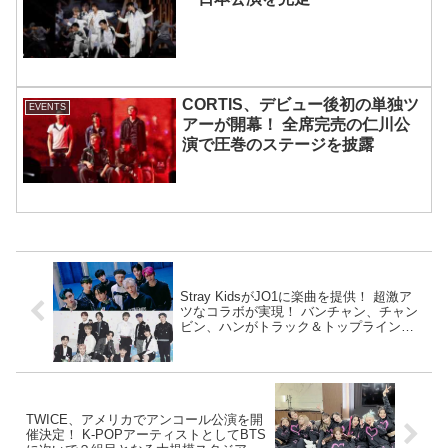
CORTIS、デビュー後初の単独ツ
EVENTS
アーが開幕！ 全席完売の仁川公
演で圧巻のステージを披露
Stray KidsがJO1に楽曲を提供！ 超激ア
ツなコラボが実現！ バンチャン、チャン
ビン、ハンがトラック＆トップラインを
制作、JO1が作詞を手がける
TWICE、アメリカでアンコール公演を開
催決定！ K-POPアーティストとしてBTS