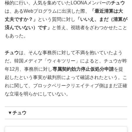
極的に行い、人気を集めていたLOONAメンバーの
チュウ
は、あるWebプログラムに出演した際、
「最近清算は大
丈夫ですか？」
という質問に対し
「いいえ、まだ（清算が
済んでいない）です」
と答え、視聴者をざわつかせたこと
もあった。
チュウ
は、そんな事務所に対して不満を抱いていたよう
だ。韓国メディア「ウィキツリー」によると、チュウが昨
年12月、事務所に対し
専属契約効力停止仮処分申請
を提
起したという事実が裁判所によって確認されたという。こ
れに関して、ブロックベリークリエイティブ側はまだ正確
な立場を明らかにしていない。
▼チュウ