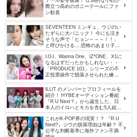
テール姿を披露！ 圧倒的な小顔が
際立つ高めのポニーテールにファ
ン歓喜
SEVENTEEN ミンギュ、ウジのい
たずらに大パニック！ 今にも泣き
そうな声で「ヒョン～～～！！」
と呼びかける… 恐怖のあまり子供
のように駆け出す姿がかわいい
I.O.I、Wanna One、IZ*ONE、X1に
なるはずだったかもしれない・・
「PRODUCE 101」シリーズの不
正投票操作で脱落させられた練習
生12人の氏名が公表
ILLIT のメンバーとプロフィールを
紹介！ HYBEオーディション番組
『R U Next？』から誕生した、日
本人のイロハとモカを含む5人組ガ
ールズグループ！ デビュー曲
これがK-POP界の現実！？ 『R U
「Magnetic」がいきなりの大ヒッ
Next?』ジウの脱落理由は年齢？ 不
ト
公平な判断基準に海外ファン不満
噴出