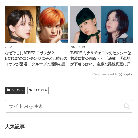
カット”が超かわいい[写真]
気日本人練習生やKep1erメンバーと
同じグループで活躍した練習生の命
運は？
2023.1.15
2022.8.19
なぜそこにATEEZ ヨサンが？
TWICE ミナ＆チェヨンのセクシーな
NCT127のコンテンツに子ども時代の
衣装に賛否両論・・ 「過激」「生地
ヨサンが登場！ グループの活動を振
が下着っぽい」 急激な路線変更に戸
り返る映像になぜ・・予想外のハプ
惑うファン続出
Recommended by
ニングにファン大爆笑
NEWS
LOONA
人気記事