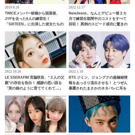
2019.8.26
2022.12.17
TWICEメンバー候補から脱落後、
NewJeans、なんとデビュー後２カ
JYPを去った6人の練習生！
月で練習生期間中のコストをすべて
「SIXTEEN」に出演した彼女たちの
回収！ 異例のスピード成功に驚きの
キニナル近況とは？
声・・ 早くも給料をゲットしたメン
バーたちのお金の使い道は・・？
2022.10.26
2022.1.18
LE SSERAFIM 宮脇咲良、“２人の父
BTS ジミン、ジョングクの超極秘情
親”の存在を告白！ 感謝の思い語る
報をあっさり流出させる！ とつぜん
「実の娘のように育ててくれて…」
暴露されたまさかのネタバレに耳を
「幸せな人生を送ってきた」センシ
疑うファン続出… それを言っちゃっ
ティブな話題にも臆せず堂々とした
ていいの…？ 予想だにしなかった展
姿を見せる彼女に称賛の声
開が面白すぎる