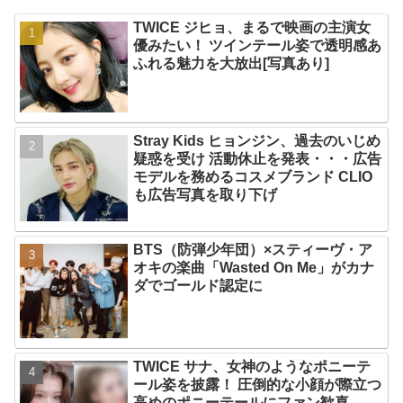
TWICE ジヒョ、まるで映画の主演女
優みたい！ ツインテール姿で透明感あ
ふれる魅力を大放出[写真あり]
Stray Kids ヒョンジン、過去のいじめ
疑惑を受け 活動休止を発表・・・広告
モデルを務めるコスメブランド CLIO
も広告写真を取り下げ
BTS（防弾少年団）×スティーヴ・ア
オキの楽曲「Wasted On Me」がカナ
ダでゴールド認定に
TWICE サナ、女神のようなポニーテ
ール姿を披露！ 圧倒的な小顔が際立つ
高めのポニーテールにファン歓喜