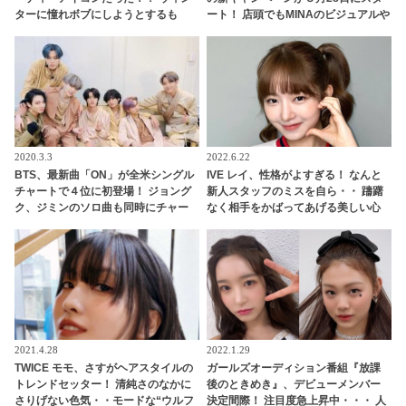
ターに憧れボブにしようとするも
ート！ 店頭でもMINAのビジュアルや
「私がやったら金太郎」・・伝説ボ
動画を展開
ブはウィンターのかわいさだからこ
そ成立していたことを渡辺直美が写
真で証明
2020.3.3
2022.6.22
BTS、最新曲「ON」が全米シングル
IVE レイ、性格がよすぎる！ なんと
チャートで４位に初登場！ ジョング
新人スタッフのミスを自ら・・ 躊躇
ク、ジミンのソロ曲も同時にチャー
なく相手をかばってあげる美しい心
トイン・・韓国のソロアクトとして
に感動が止まらない
はPSY、J-Hopeに次いで史上３、４
人目の快挙
2021.4.28
2022.1.29
TWICE モモ、さすがヘアスタイルの
ガールズオーディション番組『放課
トレンドセッター！ 清純さのなかに
後のときめき』、デビューメンバー
さりげない色気・・モードな“ウルフ
決定間際！ 注目度急上昇中・・・ 人