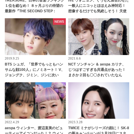
TREASURE、日本の音楽ランキング
IVE ウォニョン、ぐうぜん居合わせた
１位を総なめ！ ８ヶ月ぶりの待望の
一般人にニコッとほほえみ神対応！
最新作『THE SECOND STEP :
想像するだけでも気絶しそう！ 天使
CHAPTER TWO』をついにリリー
のような目撃談が話題に
ス！ AWAではリアルタイム急上昇ラ
NEWS
ンキング１位から27位までを独
占・・ 日本での熱い人気を証明
2019.9.25
2021.6.6
BTS シュガ、「世界でもっともハン
NCT ソンチャン ＆ aespa カリナ、
サムな顔100人」にノミネート！ V、
じつはすごすぎる共通点があった！
ジョングク、ジミン、ジンに次い
まさか２回も〇〇されていたなん
で、グループから5人目
て！ 抜群のビジュアルを持つ２人の
その驚きの経験とは？
2022.4.29
2023.3.28
aespa ウィンター、渡辺直美のビュ
TWICE ミナがシリーズの顔に！ SK-II
ーティーアイコンだった！？ ウィン
の新キャンペーンが３月28日にスタ