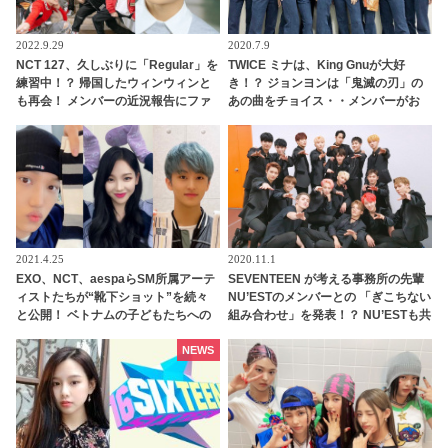
2022.9.29
2020.7.9
NCT 127、久しぶりに「Regular」を
TWICE ミナは、King Gnuが大好
練習中！？ 帰国したウィンウィンと
き！？ ジョンヨンは「鬼滅の刃」の
も再会！ メンバーの近況報告にファ
あの曲をチョイス・・メンバーがお
ン興味津々
すすめの曲をシェア
2021.4.25
2020.11.1
EXO、NCT、aespaらSM所属アーテ
SEVENTEEN が考える事務所の先輩
ィストたちが“靴下ショット”を続々
NU’ESTのメンバーとの 「ぎこちない
と公開！ ベトナムの子どもたちへの
組み合わせ」を発表！？ NU’ESTも共
寄付キャンペーンに参加
感！ 気になるその組み合わせと実態
は・・・
NEWS