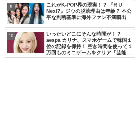
これがK-POP界の現実！？ 『R U
な魅力が満載
Next?』ジウの脱落理由は年齢？ 不公
平な判断基準に海外ファン不満噴出
いったいどこにそんな時間が！？
aespa カリナ、スマホゲームで韓国１
位の記録を保持！ 空き時間を使って１
万回ものミニゲームをクリア「芸能人
たちが時間がないと言っているのは全
部嘘」