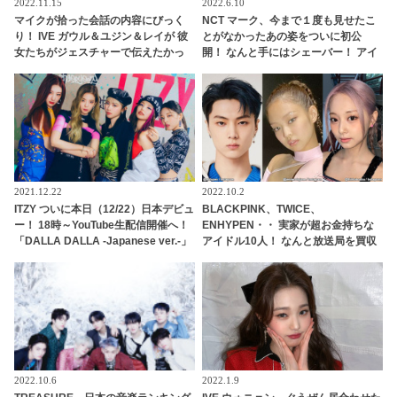
2022.11.15
2022.6.10
マイクが拾った会話の内容にびっく
NCT マーク、今まで１度も見せたこ
り！ IVE ガウル＆ユジン＆レイが 彼
とがなかったあの姿をついに初公
女たちがジェスチャーで伝えたかっ
開！ なんと手にはシェーバー！ アイ
たこととは？ スタッフに見せた優し
ドルのそんな姿見てもいいの・・？
すぎる気づかいにほっこり
貴重すぎるシーンに歓喜
2021.12.22
2022.10.2
ITZY ついに本日（12/22）日本デビュ
BLACKPINK、TWICE、
ー！ 18時～YouTube生配信開催へ！
ENHYPEN・・ 実家が超お金持ちな
「DALLA DALLA -Japanese ver.-」
アイドル10人！ なんと放送局を買収
Making Movie公開、デビューアルバ
できるほどの財力！ 桁違いな裕福さ
ム『IT’z ITZY』全曲が解禁
にびっくり
2022.10.6
2022.1.9