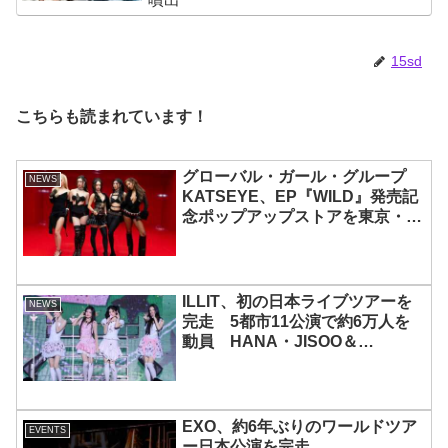
15sd
こちらも読まれています！
グローバル・ガール・グループ
NEWS
KATSEYE、EP『WILD』発売記
念ポップアップストアを東京・原
宿で開催 限定グッズも登場
ILLIT、初の日本ライブツアーを
NEWS
完走 5都市11公演で約6万人を
動員 HANA・JISOO＆
MOMOKAとのスペシャルコラボ
も実現
EXO、約6年ぶりのワールドツア
EVENTS
ー日本公演を完走