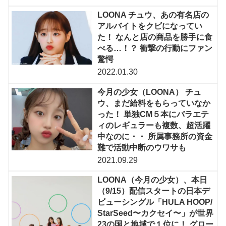
LOONA チュウ、あの有名店の
アルバイトをクビになってい
た！ なんと店の商品を勝手に食
べる…！？ 衝撃の行動にファン
驚愕
2022.01.30
今月の少女（LOONA） チュ
ウ、まだ給料をもらっていなか
った！ 単独CM５本にバラエテ
ィのレギュラーも複数、超活躍
中なのに・・ 所属事務所の資金
難で活動中断のウワサも
2021.09.29
LOONA（今月の少女）、本日
（9/15）配信スタートの日本デ
ビューシングル「HULA HOOP/
StarSeed〜カクセイ〜」が世界
23の国と地域で１位に！ グロー