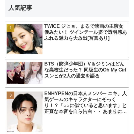
人気記事
TWICE ジヒョ、まるで映画の主演女
優みたい！ ツインテール姿で透明感あ
ふれる魅力を大放出[写真あり]
BTS（防弾少年団）V＆ジミンはどん
な高校生だった？ 同級生のOh My Girl
スンヒが2人の過去を語る
ENHYPENの日本人メンバー ニキ、人
気ゲームのキャラクターにそっく
り！？「○○に似ていると思います」と
正直な本音を自ら告白・・ あまりにも
そっくりな見た目にファン大爆笑「客
観的な視点で自分を見てるねｗｗ」