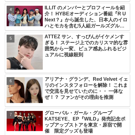
ILLIT のメンバーとプロフィールを紹
介！ HYBEオーディション番組『R U
Next？』から誕生した、日本人のイロ
ハとモカを含む5人組ガールズグルー
プ！ デビュー曲「Magnetic」がいき
ATTEZ サン、すっぴんがイケメンす
なりの大ヒット
ぎる！ ステージ上でのカリスマ的な雰
囲気から一変、ピュア感あふれるビジ
ュアルに視線殺到
アリアナ・グランデ、Red Velvet イェ
リのインスタフォローを解除！ これま
で交流を見せていたのに・・ 一体な
ぜ！？ ファンがその理由を推測
グローバル・ガール・グループ
KATSEYE、EP『WILD』発売記念ポ
ップアップストアを東京・原宿で開
催 限定グッズも登場