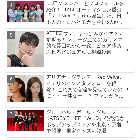
ILLIT のメンバーとプロフィールを
紹介！ HYBEオーディション番組
『R U Next？』から誕生した、日
本人のイロハとモカを含む5人組ガ
ールズグループ！ デビュー曲
ATTEZ サン、すっぴんがイケメン
「Magnetic」がいきなりの大ヒッ
すぎる！ ステージ上でのカリスマ
ト
的な雰囲気から一変、ピュア感あ
ふれるビジュアルに視線殺到
アリアナ・グランデ、Red Velvet
イェリのインスタフォローを解
除！ これまで交流を見せていたの
に・・ 一体なぜ！？ ファンがその
理由を推測
グローバル・ガール・グループ
KATSEYE、EP『WILD』発売記念
ポップアップストアを東京・原宿
で開催 限定グッズも登場