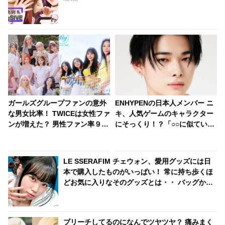
ガールズグループファンの意外
ENHYPENの日本人メンバー ニ
な男女比率！ TWICEは女性ファ
キ、人気ゲームのキャラクター
ンが増えた？ 男性ファン率９割
にそっくり！？「○○に似ている
のグループも
と思います」と正直な本音を自
ら告白・・ あまりにもそっくり
な見た目にファン大爆笑「客観
LE SSERAFIM チェウォン、愛用グッズには日
的な視点で自分を見てるねｗ
本で購入したものがいっぱい！ 常に持ち歩くほ
ｗ」
どお気に入りなそのグッズとは・・ バッグから
次々と出てくる日本のアイテムにびっくり「バ
ッグの中身がほぼ日本の物だ」
ブリーチしてるのになんでツヤツヤ？ 痛みまく