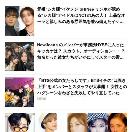
ろこびを表現する彼にメンバー
が明らかに
元祖“シカ顔”イケメン SHINee ミンホが認め
大爆笑
る“シカ顔”アイドルはNCTのあの人！ 上品なオ
ーラと親しみのある雰囲気を兼ね備えたイケメ
ンとは一体ダレ？
NewJeans のメンバーが事務所HYBEに入った
キッカケは？ スカウト、オーディション・・？
無名だった彼女たちがいかにしてスターの素質
を見いだされたのか、その経緯が明らかに
「BTS公式の女たらしです」BTSイチの“口説き
上手”をメンバーとスタッフが大暴露！ 女性との
ハグシーンをわざと失敗してやり直していたと
バラされるメンバーも！ 爆弾発言のオンパレー
NEWS
ドに爆笑