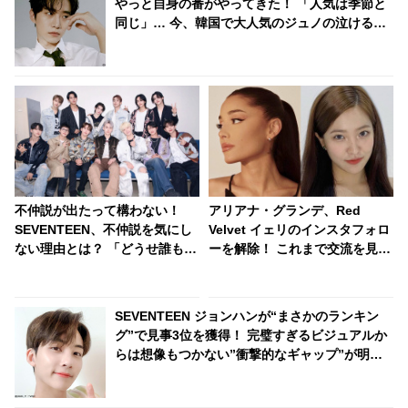
やっと自身の番がやってきた！ 「人気は季節と
同じ」… 今、韓国で大人気のジュノの泣ける過
去とは？
不仲説が出たって構わない！
アリアナ・グランデ、Red
SEVENTEEN、不仲説を気にし
Velvet イェリのインスタフォロ
ない理由とは？ 「どうせ誰も信
ーを解除！ これまで交流を見せ
じない」 メンバーの固い絆がわ
ていたのに・・ 一体なぜ！？
かる一言にファン感動
ファンがその理由を推測
SEVENTEEN ジョンハンが“まさかのランキン
グ”で見事3位を獲得！ 完璧すぎるビジュアルか
らは想像もつかない”衝撃的なギャップ”が明ら
かに… 見る人を唖然とさせたジョンハンの意外
な一面にファン大爆笑