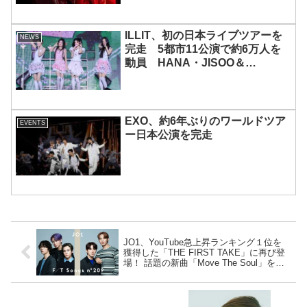
ILLIT、初の日本ライブツアーを
NEWS
完走 5都市11公演で約6万人を
動員 HANA・JISOO＆
MOMOKAとのスペシャルコラボ
も実現
EXO、約6年ぶりのワールドツア
EVENTS
ー日本公演を完走
JO1、YouTube急上昇ランキング１位を
獲得した「THE FIRST TAKE」に再び登
場！ 話題の新曲「Move The Soul」をオ
リジナルアレンジで披露へ