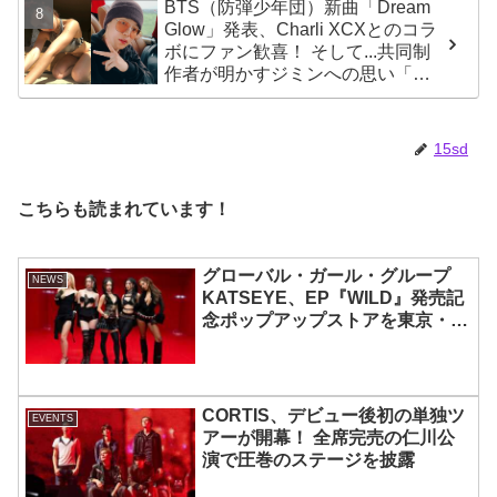
BTS（防弾少年団）新曲「Dream
Glow」発表、Charli XCXとのコラ
ボにファン歓喜！ そして...共同制
作者が明かすジミンへの思い「彼
の夢、そして彼の絶望から生まれ
た歌」
15sd
こちらも読まれています！
グローバル・ガール・グループ
NEWS
KATSEYE、EP『WILD』発売記
念ポップアップストアを東京・原
宿で開催 限定グッズも登場
CORTIS、デビュー後初の単独ツ
EVENTS
アーが開幕！ 全席完売の仁川公
演で圧巻のステージを披露