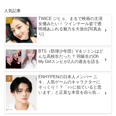
人気記事
TWICE ジヒョ、まるで映画の主演
女優みたい！ ツインテール姿で透
明感あふれる魅力を大放出[写真あ
り]
BTS（防弾少年団）V＆ジミンはど
んな高校生だった？ 同級生のOh
My Girlスンヒが2人の過去を語る
ENHYPENの日本人メンバー ニ
キ、人気ゲームのキャラクターに
そっくり！？「○○に似ていると思
います」と正直な本音を自ら告
白・・ あまりにもそっくりな見た
目にファン大爆笑「客観的な視点
で自分を見てるねｗｗ」