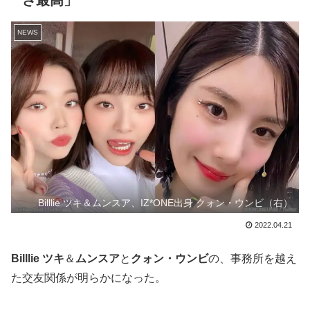
さ最高」
NEWS
Billlie ツキ＆ムンスア、IZ*ONE出身 クォン・ウンビ（右）
2022.04.21
Billlie ツキ
＆
ムンスア
と
クォン・ウンビ
の、事務所を越え
た交友関係が明らかになった。