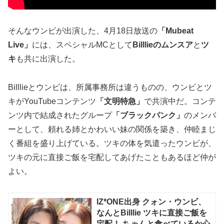
そんなウンビが出演した、4月18日放送の
「Mubeat
Live」
には、スペシャルMCとして
Billlieのムンスア
と
ツ
キ
も共に出演した。
Billlieとウンビは、所属事務所は違うものの、ウンビとツ
キがYouTubeコンテンツ
「文明特急」
で共演中だ。コンテ
ンツ内で結成されたグループ
「ブラックパンク」
のメンバ
ーとして、頼れる姉とかわいい妹の関係を築き、仲睦まじ
く番組を盛り上げている。ツキの体を気遣ったウンビが、
ツキの元に直接ご飯を宅配してあげたこともあるほど仲が
よい。
IZ*ONE出身 クォン・ウンビ、
なんとBilllie ツキに直接ご飯を
宅配！ ちゃんと食べているか心