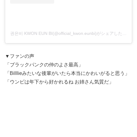
권은비 KWON EUN BI(@official_kwon.eunbi)がシェアした投稿
▼ファンの声
「ブラックパンクの仲のよさ最高」
「Billlieみたいな後輩がいたら本当にかわいがると思う」
「ウンビは年下から好かれるね お姉さん気質だ」