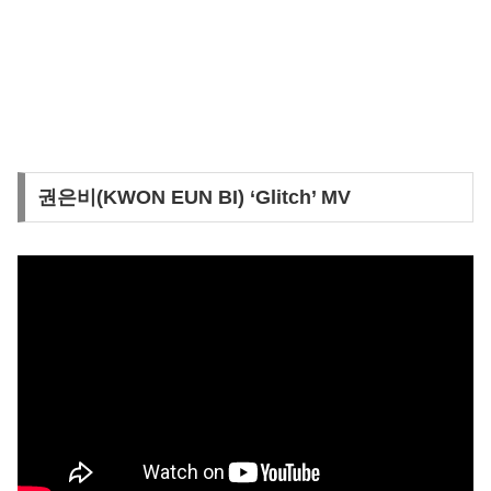
권은비(KWON EUN BI) ‘Glitch’ MV