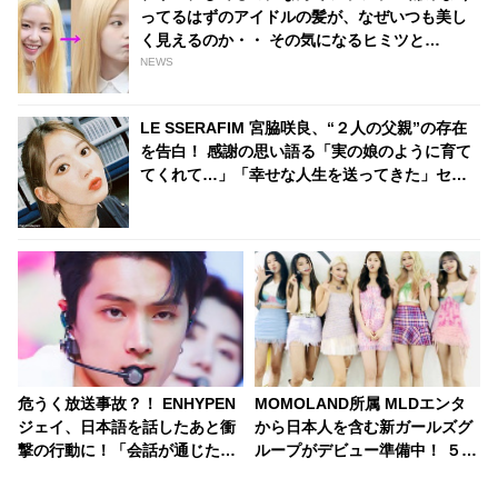
ってるはずのアイドルの髪が、なぜいつも美し
く見えるのか・・ その気になるヒミツと
は・・？
NEWS
LE SSERAFIM 宮脇咲良、“２人の父親”の存在
を告白！ 感謝の思い語る「実の娘のように育て
てくれて…」「幸せな人生を送ってきた」セン
シティブな話題にも臆せず堂々とした姿を見せ
る彼女に称賛の声
危うく放送事故？！ ENHYPEN
MOMOLAND所属 MLDエンタ
ジェイ、日本語を話したあと衝
から日本人を含む新ガールズグ
撃の行動に！「会話が通じたの
ループがデビュー準備中！ ５万
がうれしくて…」興奮のあまり
人のなかから選抜、１日11時間
予想外の姿に変貌・・ 全力でよ
の練習・・ 厳しい練習生の生活