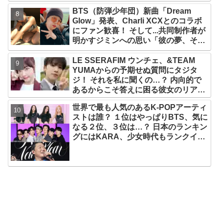
BTS（防弾少年団）新曲「Dream
Glow」発表、Charli XCXとのコラボ
にファン歓喜！ そして...共同制作者が
明かすジミンへの思い「彼の夢、そし
て彼の絶望から生まれた歌」
LE SSERAFIM ウンチェ、&TEAM
YUMAからの予期せぬ質問にタジタ
ジ！ それを私に聞くの…？ 内向的で
あるからこそ答えに困る彼女のリアク
ションがかわいすぎる
世界で最も人気のあるK-POPアーティ
ストは誰？ １位はやっぱりBTS、気に
なる２位、３位は…？ 日本のランキン
グにはKARA、少女時代もランクイ
ン！ 各国の個性あふれるデータに注目
殺到