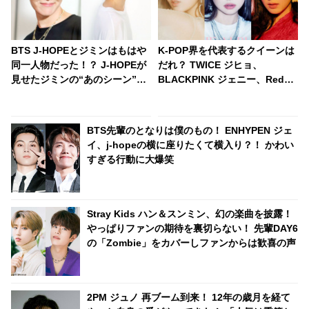
BTS J-HOPEとジミンはもはや
K-POP界を代表するクイーンは
同一人物だった！？ J-HOPEが
だれ？ TWICE ジヒョ、
見せたジミンの“あのシーン”の
BLACKPINK ジェニー、Red
モノマネが超ソックリすぎる…
Velvet アイリーンをおさえ、み
あまりの再現度にファンから驚
ごと“女王”の称号を手に入れた
きの声殺到
のは・・
BTS先輩のとなりは僕のもの！ ENHYPEN ジェ
イ、j-hopeの横に座りたくて横入り？！ かわい
すぎる行動に大爆笑
Stray Kids ハン＆スンミン、幻の楽曲を披露！
やっぱりファンの期待を裏切らない！ 先輩DAY6
の「Zombie」をカバーしファンからは歓喜の声
2PM ジュノ 再ブーム到来！ 12年の歳月を経て