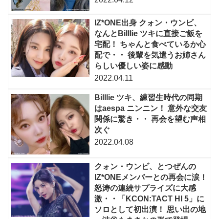
IZ*ONE出身 クォン・ウンビ、
なんとBilllie ツキに直接ご飯を
宅配！ ちゃんと食べているか心
配で・・ 後輩を気遣うお姉さん
らしい優しい姿に感動
2022.04.11
Billlie ツキ、練習生時代の同期
はaespa ニンニン！ 意外な交友
関係に驚き・・ 再会を望む声相
次ぐ
2022.04.08
クォン・ウンビ、とつぜんの
IZ*ONEメンバーとの再会に涙！
怒涛の連続サプライズに大感
激・・「KCON:TACT HI 5」に
ソロとして初出演！ 思い出の地