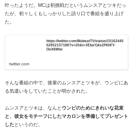
叶ったようだ。MCは初挑戦だというムンスアとツキだっ
たが、初々しくもしっかりした語り口で番組を盛り上げ
た。
https://twitter.com/MubeatTV/status/15162445
02952157186?s=20&t=3EbaYj4s2P6hFY-
OeX6Mtw
twitter.com
そんな番組の中で、後輩のムンスアとツキが、ウンビにあ
る気遣いをしていたことが明かされた。
ムンスアとツキは、なんと
ウンビのためにきれいな花束
と、彼女をモチーフにしたマカロンを準備してプレゼント
した
というのだ。