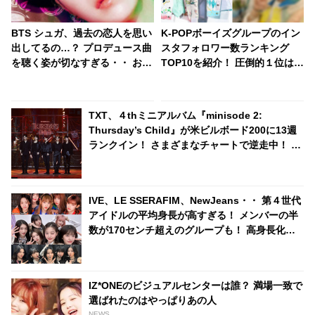
BTS シュガ、過去の恋人を思い
K-POPボーイズグループのイン
出してるの…？ プロデュース曲
スタフォロワー数ランキング
を聴く姿が切なすぎる・・ おぼ
TOP10を紹介！ 圧倒的１位は
ろげな瞳で口ずさむシュガの美
BTS！ ２位、３位に食い込んだ
しく儚い姿にくぎづけ
のはどのグループ？
TXT、４thミニアルバム『minisode 2:
Thursday’s Child』が米ビルボード200に13週
ランクイン！ さまざまなチャートで逆走中！ 自
身の最長記録更新に期待高まる
IVE、LE SSERAFIM、NewJeans・・ 第４世代
アイドルの平均身長が高すぎる！ メンバーの半
数が170センチ超えのグループも！ 高身長化を
実感する結果にビックリ
IZ*ONEのビジュアルセンターは誰？ 満場一致で
選ばれたのはやっぱりあの人
NEWS