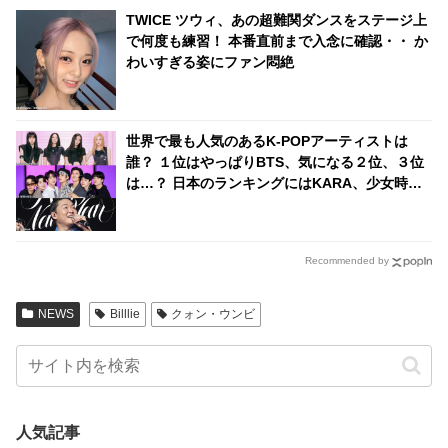
TWICE ツウィ、あの超難関ダンスをステージ上
で何度も練習！ 本番直前まで入念に確認・・ か
わいすぎる姿にファン悶絶
世界で最も人気のあるK-POPアーティストは
誰？ １位はやっぱりBTS、気になる２位、３位
は…？ 日本のランキングにはKARA、少女時代
もランクイン！ 各国の個性あふれるデータに注
目殺到
Recommended by
NEWS
Billlie
クォン・ウンビ
人気記事